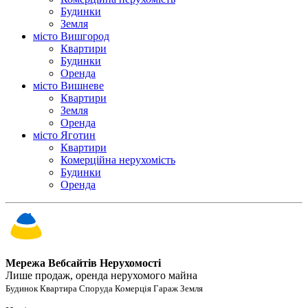
Будинки
Земля
місто Вишгород
Квартири
Будинки
Оренда
місто Вишневе
Квартири
Земля
Оренда
місто Яготин
Квартири
Комерційна нерухомість
Будинки
Оренда
Мережа Вебсайтів Нерухомості
Лише продаж, оренда нерухомого майна
Будинок Квартира Споруда Комерція Гараж Земля