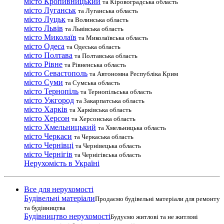
місто Кропивницький
та Кіровоградська область
місто Луганськ
та Луганська область
місто Луцьк
та Волинська область
місто Львів
та Львівська область
місто Миколаїв
та Миколаївська область
місто Одеса
та Одеська область
місто Полтава
та Полтавська область
місто Рівне
та Рівненська область
місто Севастополь
та Автономна Республіка Крим
місто Суми
та Сумська область
місто Тернопіль
та Тернопільська область
місто Ужгород
та Закарпатська область
місто Харків
та Харківська область
місто Херсон
та Херсонська область
місто Хмельницький
та Хмельницька область
місто Черкаси
та Черкаська область
місто Чернівці
та Чернівецька область
місто Чернігів
та Чернігівська область
Нерухомість в Україні
Все для нерухомості
Будівельні матеріали
Продаємо будівельні матеріали для ремонту
та будівництва
Будівництво нерухомості
Будуємо житлові та не житлові