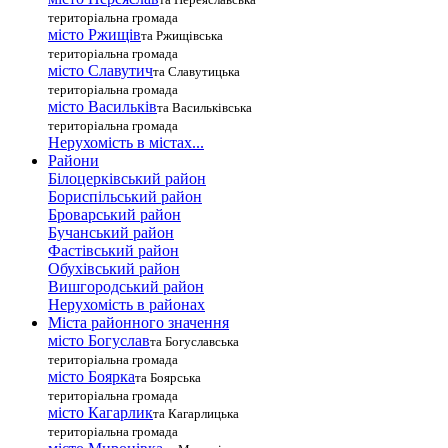
територіальна громада
місто Ржищів
та Ржищівська
територіальна громада
місто Славутич
та Славутицька
територіальна громада
місто Василькiв
та Васильківська
територіальна громада
Нерухомість в містах...
Райони
Білоцерківський район
Бориспільський район
Броварський район
Бучанський район
Фастівський район
Обухівський район
Вишгородський район
Нерухомість в районах
Міста районного значення
місто Богуслав
та Богуславська
територіальна громада
місто Боярка
та Боярська
територіальна громада
місто Кагарлик
та Кагарлицька
територіальна громада