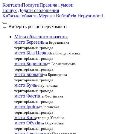
Контакти
Послуги
Правила і умови
Пошук
Додати оголошення
Київська область
Мережа Вебсайтів Нерухомості
←
Виберіть регіон нерухомості
Міста обласного значення
місто Березань
та Березанська
територіальна громада
місто Біла Церква
та Білоцерківська
територіальна громада
місто Бориспіль
та Бориспільська
територіальна громада
місто Бровари
та Броварська
територіальна громада
місто Буча
та Бучанська
територіальна громада
місто Фастів
та Фастівська
територіальна громада
місто Ірпінь
та Ірпінська
територіальна громада
місто Київ
столиця України
місто Обухів
та Обухівська
територіальна громада
місто Переяслав
та Переяславська