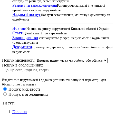
споруди та різні будівельні конструкції
Ремонт та вдосконалення
Ремонтуємо житлові і не житлові
приміщення та іншу нерухомість
Надавачі послуг
Послуги встановлення, монтажу і демонтажу та
оздоблення
Новини
Новини на ринку нерухомості Київської області і України
Статті
Цікаві статті про нерухомість
Законодавство
Законодавство у сфері нерухомості і будівництва
та оподаткування
Документи
Діловодство, зразки договорів та багато іншого у сфері
нерухомості
Пошук місцевості:
Пошук в оголошеннях:
Введіть тип нерухомості і додайте уточнюючі пошукові параметри для
більш точно результату
Пошук місцевості
Пошук в оголошеннях
Ти тут:
Головна