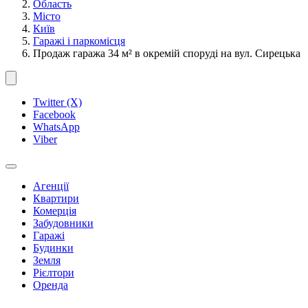
Область
Місто
Київ
Гаражі і паркомісця
Продаж гаража 34 м² в окремій споруді на вул. Сирецька
Twitter (X)
Facebook
WhatsApp
Viber
Агенції
Квартири
Комерція
Забудовники
Гаражі
Будинки
Земля
Рієлтори
Оренда