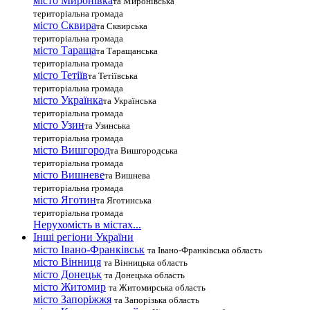
місто Миронівка
та Миронівська
територіальна громада
місто Сквира
та Сквирська
територіальна громада
місто Тараща
та Таращанська
територіальна громада
місто Тетіїв
та Тетіївська
територіальна громада
місто Українка
та Українська
територіальна громада
місто Узин
та Узинська
територіальна громада
місто Вишгород
та Вишгородська
територіальна громада
місто Вишневе
та Вишнева
територіальна громада
місто Яготин
та Яготинська
територіальна громада
Нерухомість в містах...
Інші регіони України
місто Івано-Франківськ
та Івано-Франківська область
місто Вінниця
та Вінницька область
місто Донецьк
та Донецька область
місто Житомир
та Житомирська область
місто Запоріжжя
та Запорізька область