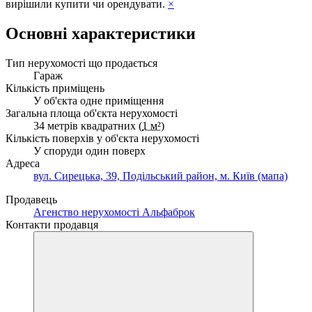
вирішили купити чи орендувати.
×
Основні характеристики
Тип нерухомості що продається
Гараж
Кількість приміщень
У об'єкта одне приміщення
Загальна площа об'єкта нерухомості
34 метрів квадратних (
1 м²
)
Кількість поверхів у об'єкта нерухомості
У споруди один поверх
Адреса
вул. Сирецька, 39, Подільський район, м. Київ (мапа)
Продавець
Агенство нерухомості Альфаброк
Контакти продавця