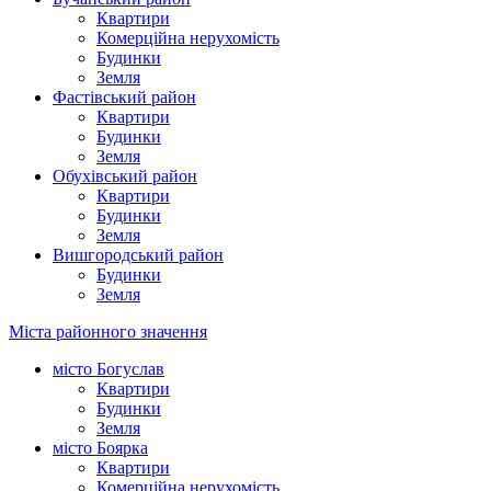
Квартири
Комерційна нерухомість
Будинки
Земля
Фастівський район
Квартири
Будинки
Земля
Обухівський район
Квартири
Будинки
Земля
Вишгородський район
Будинки
Земля
Міста районного значення
місто Богуслав
Квартири
Будинки
Земля
місто Боярка
Квартири
Комерційна нерухомість