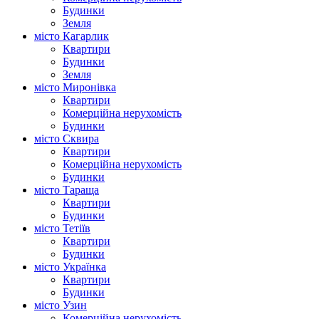
Будинки
Земля
місто Кагарлик
Квартири
Будинки
Земля
місто Миронівка
Квартири
Комерційна нерухомість
Будинки
місто Сквира
Квартири
Комерційна нерухомість
Будинки
місто Тараща
Квартири
Будинки
місто Тетіїв
Квартири
Будинки
місто Українка
Квартири
Будинки
місто Узин
Комерційна нерухомість