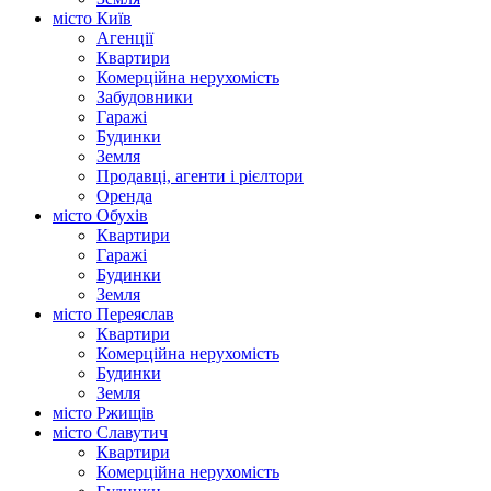
місто Київ
Агенції
Квартири
Комерційна нерухомість
Забудовники
Гаражі
Будинки
Земля
Продавці, агенти і рієлтори
Оренда
місто Обухів
Квартири
Гаражі
Будинки
Земля
місто Переяслав
Квартири
Комерційна нерухомість
Будинки
Земля
місто Ржищів
місто Славутич
Квартири
Комерційна нерухомість