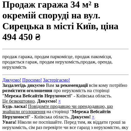
Продаж гаража 34 м² в
окремій споруді на вул.
Сирецька в місті Київ, ціна
494 450 ₴
продаж гаража,
продам паркомісце,
продаж пакомісця,
продається гараж,
продам нерухомість,
продаж,
оренда,
нерухомість
Дякуємо!
Просимо!
Застерігаємо!
Заздалегідь дякуємо
Вам
за рекомендації
всім кому потрібно
розмістити оголошення
про нерухомість на сторінці
"
Мережа Вебсайтів Нерухомості
" - Київська область.
Це безкоштовно
.
Дякуємо!
×
Будь ласка!
Повідомте продавцю чи орендодавцю, що
знайшли оголошення
на сторінці "
Мережа Вебсайтів
Нерухомості
" - Київська область.
Дякуємо!
×
Увага!
Ніколи не поспішайте. Перед тим, як віддати гроші за
нерухомість, сім раз перевірте чи все гаразд з нерухомістю, яку