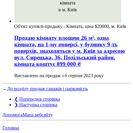
кімната
в м. Київ
Об'єкт купівлі-продажу - Кімната, ціна $20000, м. Київ
Продаю кімнату
площею
26
м², одна
кімната, на 1-му поверсі, у будинку 9-ть
поверхів, знаходиться у
м. Київ
за адресою
вул. Сирецька, 36, Подільський район
,
кімната коштує
899 000
₴
Виставлено на продаж з
6 серпня 2023 року
←
До розділу продаж гаражів і паркомісць
❮
Попередня сторінка
❯
Наступна сторінка
Допомога
Мапа вебсайту
Головна