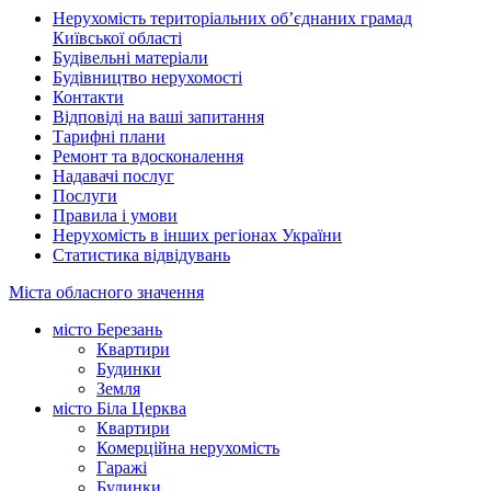
Нерухомість територіальних об’єднаних грамад
Київської області
Будівельні матеріали
Будівництво нерухомості
Контакти
Відповіді на ваші запитання
Тарифні плани
Ремонт та вдосконалення
Надавачі послуг
Послуги
Правила і умови
Нерухомість в інших регіонах України
Статистика відвідувань
Міста обласного значення
місто Березань
Квартири
Будинки
Земля
місто Біла Церква
Квартири
Комерційна нерухомість
Гаражі
Будинки