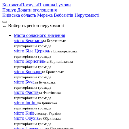
Контакти
Послуги
Правила і умови
Пошук
Додати оголошення
Київська область
Мережа Вебсайтів Нерухомості
←
Виберіть регіон нерухомості
Міста обласного значення
місто Березань
та Березанська
територіальна громада
місто Біла Церква
та Білоцерківська
територіальна громада
місто Бориспіль
та Бориспільська
територіальна громада
місто Бровари
та Броварська
територіальна громада
місто Буча
та Бучанська
територіальна громада
місто Фастів
та Фастівська
територіальна громада
місто Ірпінь
та Ірпінська
територіальна громада
місто Київ
столиця України
місто Обухів
та Обухівська
територіальна громада
місто Переяслав
та Переяславська