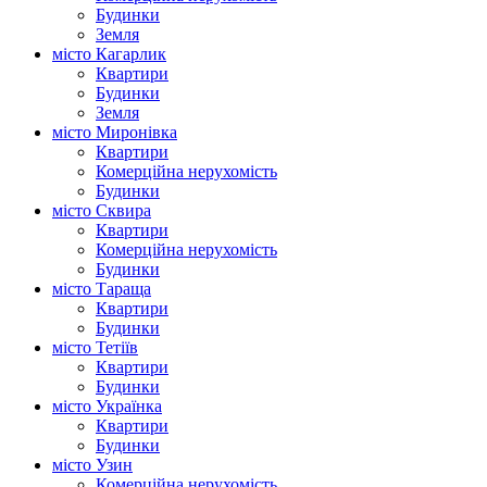
Будинки
Земля
місто Кагарлик
Квартири
Будинки
Земля
місто Миронівка
Квартири
Комерційна нерухомість
Будинки
місто Сквира
Квартири
Комерційна нерухомість
Будинки
місто Тараща
Квартири
Будинки
місто Тетіїв
Квартири
Будинки
місто Українка
Квартири
Будинки
місто Узин
Комерційна нерухомість