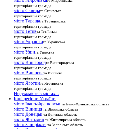
місто Миронівка
та Миронівська
територіальна громада
місто Сквира
та Сквирська
територіальна громада
місто Тараща
та Таращанська
територіальна громада
місто Тетіїв
та Тетіївська
територіальна громада
місто Українка
та Українська
територіальна громада
місто Узин
та Узинська
територіальна громада
місто Вишгород
та Вишгородська
територіальна громада
місто Вишневе
та Вишнева
територіальна громада
місто Яготин
та Яготинська
територіальна громада
Нерухомість в містах...
Інші регіони України
місто Івано-Франківськ
та Івано-Франківська область
місто Вінниця
та Вінницька область
місто Донецьк
та Донецька область
місто Житомир
та Житомирська область
місто Запоріжжя
та Запорізька область