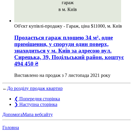
гараж
в м. Київ
Об'єкт купівлі-продажу - Гараж, ціна $11000, м. Київ
Продається гараж
площею
34
м², одне
приміщення, у споруди один поверх,
знаходиться у
м. Київ
за адресою
вул.
Сирецька, 39, Подільський район
, коштує
494 450
₴
Виставлено на продаж з
7 листопада 2021 року
←
До розділу продаж квартир
❮
Попередня сторінка
❯
Наступна сторінка
Допомога
Мапа вебсайту
Головна