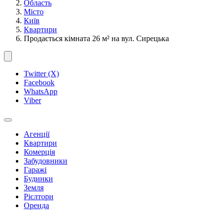
Область
Місто
Київ
Квартири
Продається кімната 26 м² на вул. Сирецька
Twitter (X)
Facebook
WhatsApp
Viber
Агенції
Квартири
Комерція
Забудовники
Гаражі
Будинки
Земля
Рієлтори
Оренда