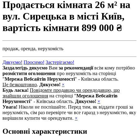
Продається кімната 26 м² на
вул. Сирецька в місті Київ,
вартість кімнати
899 000 ₴
продаж,
оренда,
нерухомість
Дякуємо!
Просимо!
Застерігаємо!
Заздалегідь дякуємо
Вам
за рекомендації
всім кому потрібно
розмістити оголошення
про нерухомість на сторінці
"
Мережа Вебсайтів Нерухомості
" - Київська область.
Це безкоштовно
.
Дякуємо!
×
Будь ласка!
Повідомте продавцю чи орендодавцю, що
знайшли оголошення
на сторінці "
Мережа Вебсайтів
Нерухомості
" - Київська область.
Дякуємо!
×
Увага!
Ніколи не поспішайте. Перед тим, як віддати гроші за
нерухомість, сім раз перевірте чи все гаразд з нерухомістю, яку
вирішили купити чи орендувати.
×
Основні характеристики