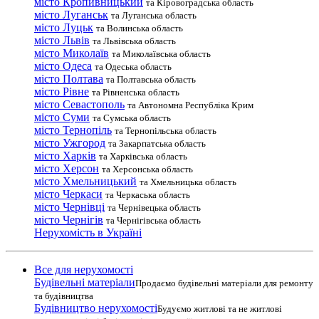
місто Кропивницький
та Кіровоградська область
місто Луганськ
та Луганська область
місто Луцьк
та Волинська область
місто Львів
та Львівська область
місто Миколаїв
та Миколаївська область
місто Одеса
та Одеська область
місто Полтава
та Полтавська область
місто Рівне
та Рівненська область
місто Севастополь
та Автономна Республіка Крим
місто Суми
та Сумська область
місто Тернопіль
та Тернопільська область
місто Ужгород
та Закарпатська область
місто Харків
та Харківська область
місто Херсон
та Херсонська область
місто Хмельницький
та Хмельницька область
місто Черкаси
та Черкаська область
місто Чернівці
та Чернівецька область
місто Чернігів
та Чернігівська область
Нерухомість в Україні
Все для нерухомості
Будівельні матеріали
Продаємо будівельні матеріали для ремонту
та будівництва
Будівництво нерухомості
Будуємо житлові та не житлові