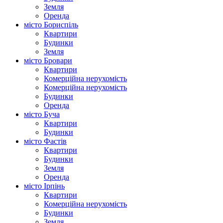
Земля
Оренда
місто Бориспіль
Квартири
Будинки
Земля
місто Бровари
Квартири
Комерційна нерухомість
Комерційна нерухомість
Будинки
Оренда
місто Буча
Квартири
Будинки
місто Фастів
Квартири
Будинки
Земля
Оренда
місто Ірпінь
Квартири
Комерційна нерухомість
Будинки
Земля