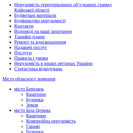
Нерухомість територіальних об’єднаних грамад
Київської області
Будівельні матеріали
Будівництво нерухомості
Контакти
Відповіді на ваші запитання
Тарифні плани
Ремонт та вдосконалення
Надавачі послуг
Послуги
Правила і умови
Нерухомість в інших регіонах України
Статистика відвідувань
Міста обласного значення
місто Березань
Квартири
Будинки
Земля
місто Біла Церква
Квартири
Комерційна нерухомість
Гаражі
Будинки