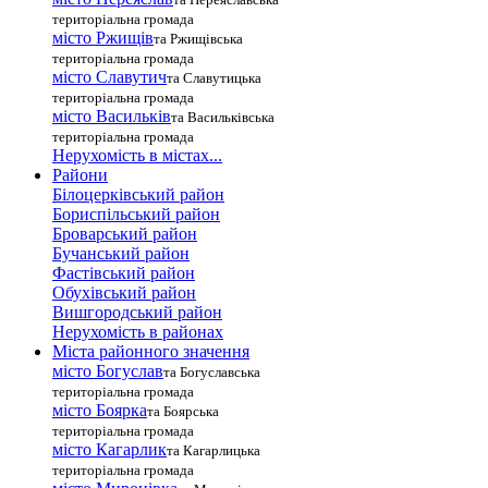
територіальна громада
місто Ржищів
та Ржищівська
територіальна громада
місто Славутич
та Славутицька
територіальна громада
місто Василькiв
та Васильківська
територіальна громада
Нерухомість в містах...
Райони
Білоцерківський район
Бориспільський район
Броварський район
Бучанський район
Фастівський район
Обухівський район
Вишгородський район
Нерухомість в районах
Міста районного значення
місто Богуслав
та Богуславська
територіальна громада
місто Боярка
та Боярська
територіальна громада
місто Кагарлик
та Кагарлицька
територіальна громада