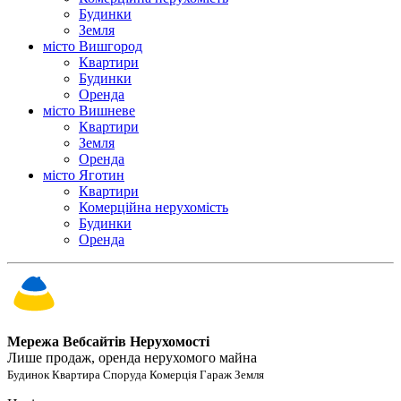
Будинки
Земля
місто Вишгород
Квартири
Будинки
Оренда
місто Вишневе
Квартири
Земля
Оренда
місто Яготин
Квартири
Комерційна нерухомість
Будинки
Оренда
Мережа Вебсайтів Нерухомості
Лише продаж, оренда нерухомого майна
Будинок Квартира Споруда Комерція Гараж Земля