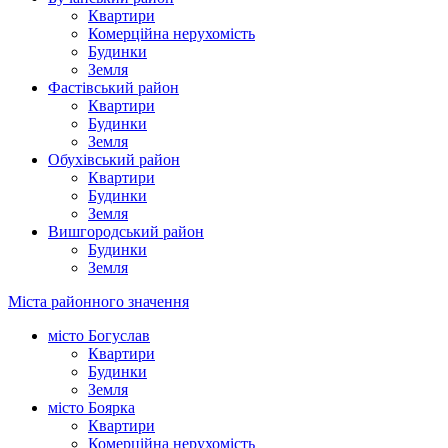
Квартири
Комерційна нерухомість
Будинки
Земля
Фастівський район
Квартири
Будинки
Земля
Обухівський район
Квартири
Будинки
Земля
Вишгородський район
Будинки
Земля
Міста районного значення
місто Богуслав
Квартири
Будинки
Земля
місто Боярка
Квартири
Комерційна нерухомість