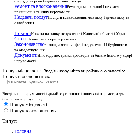
споруди та різні будівельні конструкції
Ремонт та вдосконалення
Ремонтуємо житлові і не житлові
приміщення та іншу нерухомість
Надавачі послуг
Послуги встановлення, монтажу і демонтажу та
оздоблення
Новини
Новини на ринку нерухомості Київської області і України
Статті
Цікаві статті про нерухомість
Законодавство
Законодавство у сфері нерухомості і будівництва
та оподаткування
Документи
Діловодство, зразки договорів та багато іншого у сфері
нерухомості
Пошук місцевості:
Пошук в оголошеннях:
Введіть тип нерухомості і додайте уточнюючі пошукові параметри для
більш точно результату
Пошук місцевості
Пошук в оголошеннях
Ти тут:
Головна