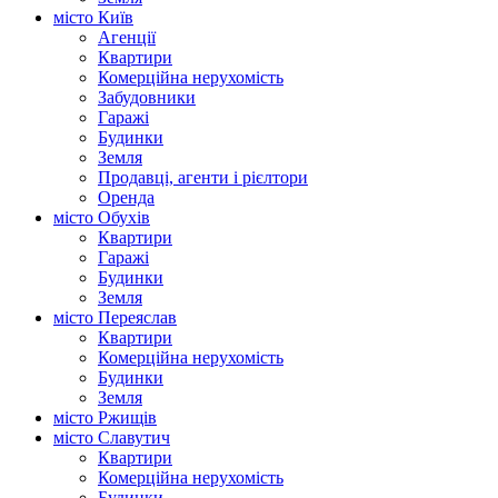
місто Київ
Агенції
Квартири
Комерційна нерухомість
Забудовники
Гаражі
Будинки
Земля
Продавці, агенти і рієлтори
Оренда
місто Обухів
Квартири
Гаражі
Будинки
Земля
місто Переяслав
Квартири
Комерційна нерухомість
Будинки
Земля
місто Ржищів
місто Славутич
Квартири
Комерційна нерухомість
Будинки