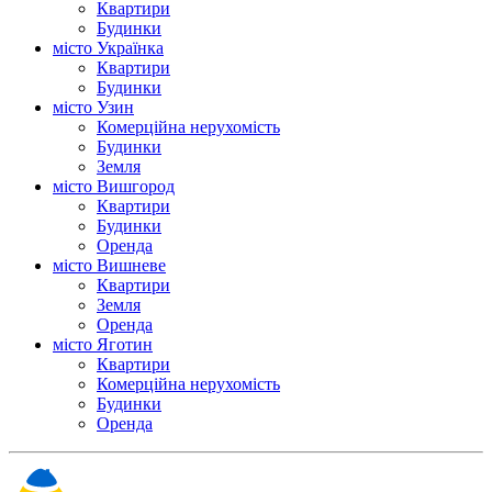
Квартири
Будинки
місто Українка
Квартири
Будинки
місто Узин
Комерційна нерухомість
Будинки
Земля
місто Вишгород
Квартири
Будинки
Оренда
місто Вишневе
Квартири
Земля
Оренда
місто Яготин
Квартири
Комерційна нерухомість
Будинки
Оренда