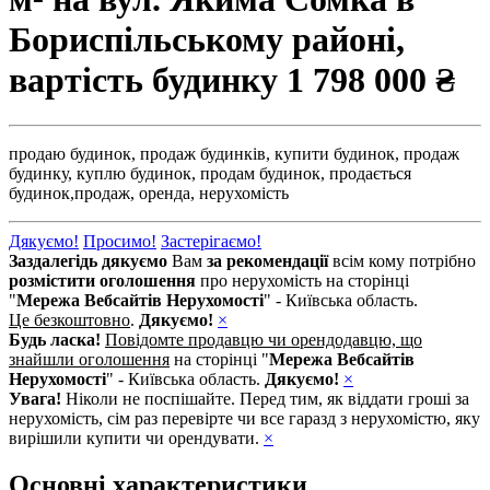
Бориспільському районі,
вартість будинку
1 798 000 ₴
продаю будинок,
продаж будинків,
купити будинок,
продаж
будинку,
куплю будинок,
продам будинок,
продається
будинок,
продаж,
оренда,
нерухомість
Дякуємо!
Просимо!
Застерігаємо!
Заздалегідь дякуємо
Вам
за рекомендації
всім кому потрібно
розмістити оголошення
про нерухомість на сторінці
"
Мережа Вебсайтів Нерухомості
" - Київська область.
Це безкоштовно
.
Дякуємо!
×
Будь ласка!
Повідомте продавцю чи орендодавцю, що
знайшли оголошення
на сторінці "
Мережа Вебсайтів
Нерухомості
" - Київська область.
Дякуємо!
×
Увага!
Ніколи не поспішайте. Перед тим, як віддати гроші за
нерухомість, сім раз перевірте чи все гаразд з нерухомістю, яку
вирішили купити чи орендувати.
×
Основні характеристики