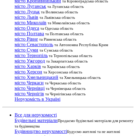
місто Кропивницький
та Кіровоградська область
місто Луганськ
та Луганська область
місто Луцьк
та Волинська область
місто Львів
та Львівська область
місто Миколаїв
та Миколаївська область
місто Одеса
та Одеська область
місто Полтава
та Полтавська область
місто Рівне
та Рівненська область
місто Севастополь
та Автономна Республіка Крим
місто Суми
та Сумська область
місто Тернопіль
та Тернопільська область
місто Ужгород
та Закарпатська область
місто Харків
та Харківська область
місто Херсон
та Херсонська область
місто Хмельницький
та Хмельницька область
місто Черкаси
та Черкаська область
місто Чернівці
та Чернівецька область
місто Чернігів
та Чернігівська область
Нерухомість в Україні
Все для нерухомості
Будівельні матеріали
Продаємо будівельні матеріали для ремонту
та будівництва
Будівництво нерухомості
Будуємо житлові та не житлові