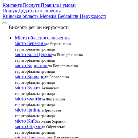
Контакти
Послуги
Правила і умови
Пошук
Додати оголошення
Київська область
Мережа Вебсайтів Нерухомості
←
Виберіть регіон нерухомості
Міста обласного значення
місто Березань
та Березанська
територіальна громада
місто Біла Церква
та Білоцерківська
територіальна громада
місто Бориспіль
та Бориспільська
територіальна громада
місто Бровари
та Броварська
територіальна громада
місто Буча
та Бучанська
територіальна громада
місто Фастів
та Фастівська
територіальна громада
місто Ірпінь
та Ірпінська
територіальна громада
місто Київ
столиця України
місто Обухів
та Обухівська
територіальна громада
місто Переяслав
та Переяславська