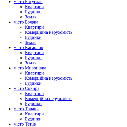
місто Богуслав
Квартири
Будинки
Земля
місто Боярка
Квартири
Комерційна нерухомість
Будинки
Земля
місто Кагарлик
Квартири
Будинки
Земля
місто Миронівка
Квартири
Комерційна нерухомість
Будинки
місто Сквира
Квартири
Комерційна нерухомість
Будинки
місто Тараща
Квартири
Будинки
місто Тетіїв