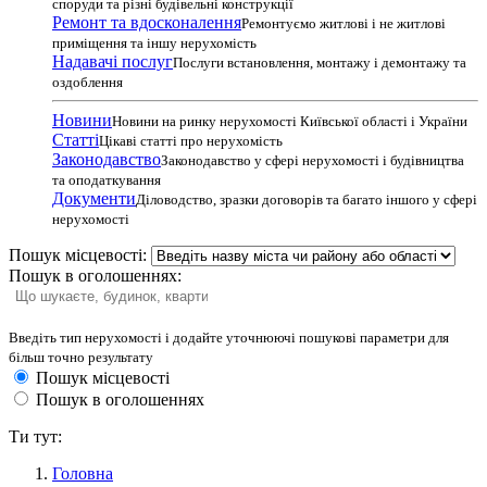
споруди та різні будівельні конструкції
Ремонт та вдосконалення
Ремонтуємо житлові і не житлові
приміщення та іншу нерухомість
Надавачі послуг
Послуги встановлення, монтажу і демонтажу та
оздоблення
Новини
Новини на ринку нерухомості Київської області і України
Статті
Цікаві статті про нерухомість
Законодавство
Законодавство у сфері нерухомості і будівництва
та оподаткування
Документи
Діловодство, зразки договорів та багато іншого у сфері
нерухомості
Пошук місцевості:
Пошук в оголошеннях:
Введіть тип нерухомості і додайте уточнюючі пошукові параметри для
більш точно результату
Пошук місцевості
Пошук в оголошеннях
Ти тут:
Головна