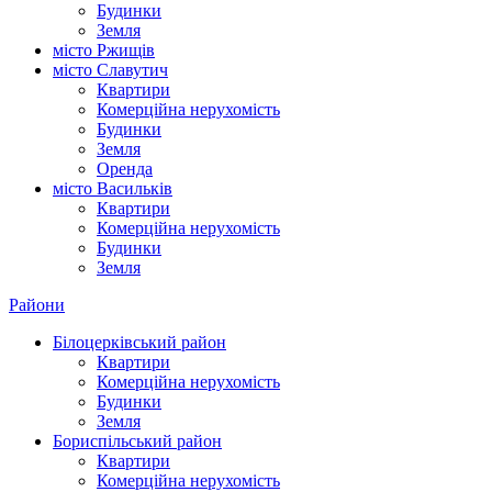
Будинки
Земля
місто Ржищів
місто Славутич
Квартири
Комерційна нерухомість
Будинки
Земля
Оренда
місто Василькiв
Квартири
Комерційна нерухомість
Будинки
Земля
Райони
Білоцерківський район
Квартири
Комерційна нерухомість
Будинки
Земля
Бориспільський район
Квартири
Комерційна нерухомість