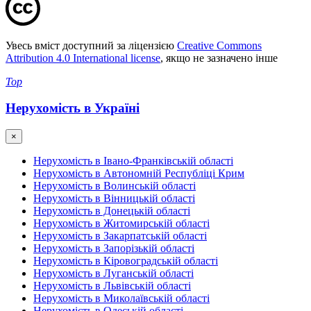
Увесь вміст доступний за ліцензією
Creative Commons
Attribution 4.0 International license
, якщо не зазначено інше
Top
Нерухомість в Україні
×
Нерухомість в Івано-Франківській області
Нерухомість в Автономній Республіці Крим
Нерухомість в Волинській області
Нерухомість в Вінницькій області
Нерухомість в Донецькій області
Нерухомість в Житомирській області
Нерухомість в Закарпатській області
Нерухомість в Запорізькій області
Нерухомість в Кіровоградській області
Нерухомість в Луганській області
Нерухомість в Львівській області
Нерухомість в Миколаївській області
Нерухомість в Одеській області