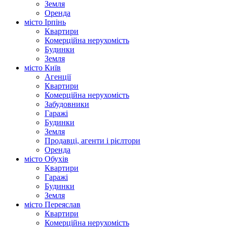
Земля
Оренда
місто Ірпінь
Квартири
Комерційна нерухомість
Будинки
Земля
місто Київ
Агенції
Квартири
Комерційна нерухомість
Забудовники
Гаражі
Будинки
Земля
Продавці, агенти і рієлтори
Оренда
місто Обухів
Квартири
Гаражі
Будинки
Земля
місто Переяслав
Квартири
Комерційна нерухомість