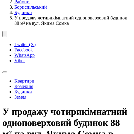
Райони
Бориспільський
Будинки
У продажу чотирикімнатний одноповерховий будинок
88 м² на вул. Якима Сомка
Twitter (X)
Facebook
WhatsApp
Viber
Квартири
Комерція
Будинки
Земля
У продажу чотирикімнатний
одноповерховий будинок 88
м² на вул. Якима Сомка в