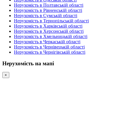
Нерухомість в Полтавській області
Нерухомість в Рівненській області
Нерухомість в Сумській області
Нерухомість в Тернопільській області
Нерухомість в Харківській області
Нерухомість в Херсонській області
Нерухомість в Хмельницькій області
Нерухомість в Черкаській області
Нерухомість в Чернівецькій області
Нерухомість в Чернігівській області
Нерухомість на мапі
×