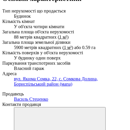
Тип нерухомості що продається
Будинок
Кількість кімнат
У об'єкта чотири кімнати
Загальна площа об'єкта нерухомості
88 метрів квадратних (
1 м²
)
Загальна площа земельної ділянки
5900 метрів квадратних (
1 м²
) або 0.59 га
Кількість поверхів у об'єкта нерухомості
У будинку один поверх
Паркування транспотрних засобів
Власний гараж
Адреса
вул. Якима Сомка, 22, с. Сомкова Долина,
Бориспільський район (мапа)
Продавець
Василь Стеценко
Контакти продавця