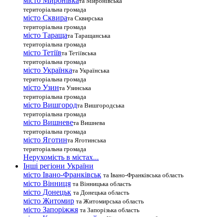
місто Миронівка
та Миронівська
територіальна громада
місто Сквира
та Сквирська
територіальна громада
місто Тараща
та Таращанська
територіальна громада
місто Тетіїв
та Тетіївська
територіальна громада
місто Українка
та Українська
територіальна громада
місто Узин
та Узинська
територіальна громада
місто Вишгород
та Вишгородська
територіальна громада
місто Вишневе
та Вишнева
територіальна громада
місто Яготин
та Яготинська
територіальна громада
Нерухомість в містах...
Інші регіони України
місто Івано-Франківськ
та Івано-Франківська область
місто Вінниця
та Вінницька область
місто Донецьк
та Донецька область
місто Житомир
та Житомирська область
місто Запоріжжя
та Запорізька область