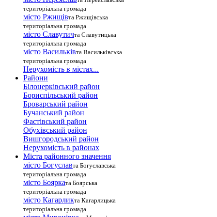
територіальна громада
місто Ржищів
та Ржищівська
територіальна громада
місто Славутич
та Славутицька
територіальна громада
місто Василькiв
та Васильківська
територіальна громада
Нерухомість в містах...
Райони
Білоцерківський район
Бориспільський район
Броварський район
Бучанський район
Фастівський район
Обухівський район
Вишгородський район
Нерухомість в районах
Міста районного значення
місто Богуслав
та Богуславська
територіальна громада
місто Боярка
та Боярська
територіальна громада
місто Кагарлик
та Кагарлицька
територіальна громада