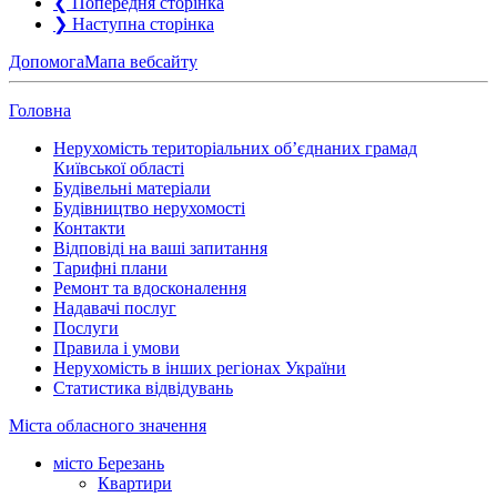
❮
Попередня сторінка
❯
Наступна сторінка
Допомога
Мапа вебсайту
Головна
Нерухомість територіальних об’єднаних грамад
Київської області
Будівельні матеріали
Будівництво нерухомості
Контакти
Відповіді на ваші запитання
Тарифні плани
Ремонт та вдосконалення
Надавачі послуг
Послуги
Правила і умови
Нерухомість в інших регіонах України
Статистика відвідувань
Міста обласного значення
місто Березань
Квартири