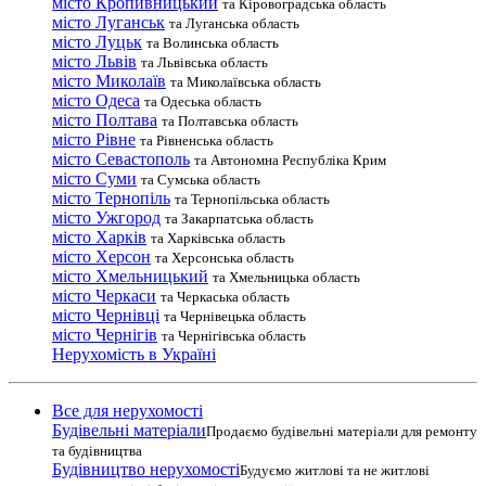
місто Кропивницький
та Кіровоградська область
місто Луганськ
та Луганська область
місто Луцьк
та Волинська область
місто Львів
та Львівська область
місто Миколаїв
та Миколаївська область
місто Одеса
та Одеська область
місто Полтава
та Полтавська область
місто Рівне
та Рівненська область
місто Севастополь
та Автономна Республіка Крим
місто Суми
та Сумська область
місто Тернопіль
та Тернопільська область
місто Ужгород
та Закарпатська область
місто Харків
та Харківська область
місто Херсон
та Херсонська область
місто Хмельницький
та Хмельницька область
місто Черкаси
та Черкаська область
місто Чернівці
та Чернівецька область
місто Чернігів
та Чернігівська область
Нерухомість в Україні
Все для нерухомості
Будівельні матеріали
Продаємо будівельні матеріали для ремонту
та будівництва
Будівництво нерухомості
Будуємо житлові та не житлові