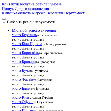
Контакти
Послуги
Правила і умови
Пошук
Додати оголошення
Київська область
Мережа Вебсайтів Нерухомості
←
Виберіть регіон нерухомості
Міста обласного значення
місто Березань
та Березанська
територіальна громада
місто Біла Церква
та Білоцерківська
територіальна громада
місто Бориспіль
та Бориспільська
територіальна громада
місто Бровари
та Броварська
територіальна громада
місто Буча
та Бучанська
територіальна громада
місто Фастів
та Фастівська
територіальна громада
місто Ірпінь
та Ірпінська
територіальна громада
місто Київ
столиця України
місто Обухів
та Обухівська
територіальна громада
місто Переяслав
та Переяславська