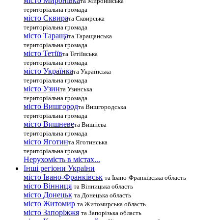
місто Миронівка
та Миронівська
територіальна громада
місто Сквира
та Сквирська
територіальна громада
місто Тараща
та Таращанська
територіальна громада
місто Тетіїв
та Тетіївська
територіальна громада
місто Українка
та Українська
територіальна громада
місто Узин
та Узинська
територіальна громада
місто Вишгород
та Вишгородська
територіальна громада
місто Вишневе
та Вишнева
територіальна громада
місто Яготин
та Яготинська
територіальна громада
Нерухомість в містах...
Інші регіони України
місто Івано-Франківськ
та Івано-Франківська область
місто Вінниця
та Вінницька область
місто Донецьк
та Донецька область
місто Житомир
та Житомирська область
місто Запоріжжя
та Запорізька область