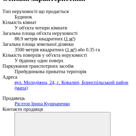
Тип нерухомості що продається
Будинок
Кількість кімнат
У об'єкта чотири кімнати
Загальна площа об'єкта нерухомості
88.9 метрів квадратних (
1 м²
)
Загальна площа земельної ділянки
3500 метрів квадратних (
1 м²
) або 0.35 га
Кількість поверхів у об'єкта нерухомості
У будинку один поверх
Паркування транспотрних засобів
Прибудинкова приватна територія
Адреса
вул. Молодіжна, 24, с. Ковалин, Бориспільський район
(мапа)
Продавець
Рієлтор Ірина Кушнаренко
Контакти продавця