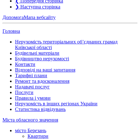
❮
Попередня сторінка
❯
Наступна сторінка
Допомога
Мапа вебсайту
Головна
Нерухомість територіальних об’єднаних грамад
Київської області
Будівельні матеріали
Будівництво нерухомості
Контакти
Відповіді на ваші запитання
Тарифні плани
Ремонт та вдосконалення
Надавачі послуг
Послуги
Правила і умови
Нерухомість в інших регіонах України
Статистика відвідувань
Міста обласного значення
місто Березань
Квартири