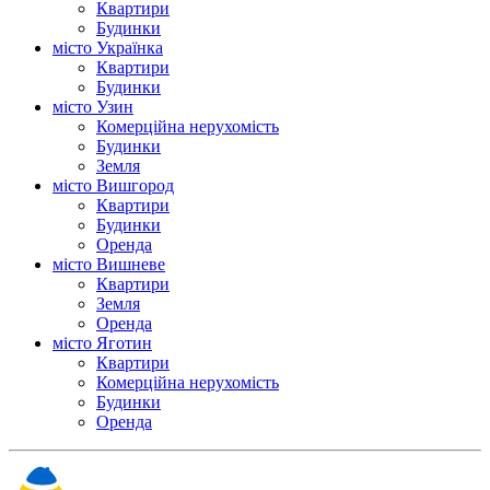
Квартири
Будинки
місто Українка
Квартири
Будинки
місто Узин
Комерційна нерухомість
Будинки
Земля
місто Вишгород
Квартири
Будинки
Оренда
місто Вишневе
Квартири
Земля
Оренда
місто Яготин
Квартири
Комерційна нерухомість
Будинки
Оренда