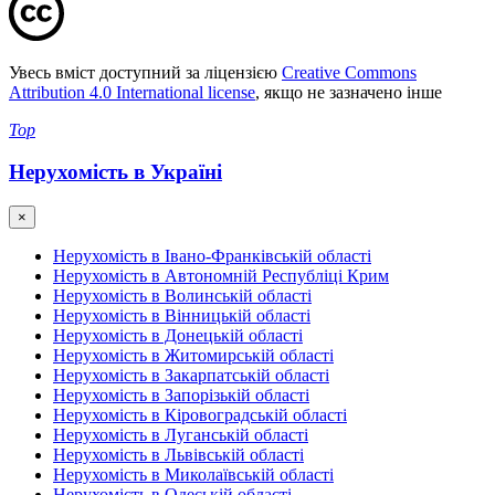
Увесь вміст доступний за ліцензією
Creative Commons
Attribution 4.0 International license
, якщо не зазначено інше
Top
Нерухомість в Україні
×
Нерухомість в Івано-Франківській області
Нерухомість в Автономній Республіці Крим
Нерухомість в Волинській області
Нерухомість в Вінницькій області
Нерухомість в Донецькій області
Нерухомість в Житомирській області
Нерухомість в Закарпатській області
Нерухомість в Запорізькій області
Нерухомість в Кіровоградській області
Нерухомість в Луганській області
Нерухомість в Львівській області
Нерухомість в Миколаївській області
Нерухомість в Одеській області