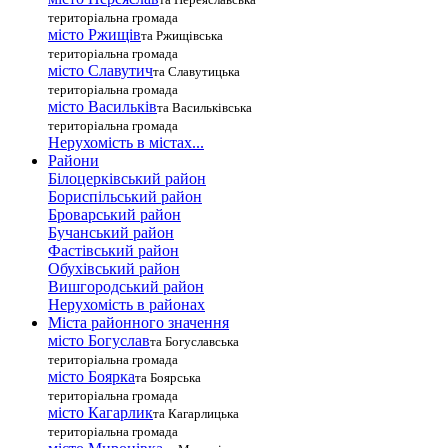
територіальна громада
місто Ржищів
та Ржищівська
територіальна громада
місто Славутич
та Славутицька
територіальна громада
місто Василькiв
та Васильківська
територіальна громада
Нерухомість в містах...
Райони
Білоцерківський район
Бориспільський район
Броварський район
Бучанський район
Фастівський район
Обухівський район
Вишгородський район
Нерухомість в районах
Міста районного значення
місто Богуслав
та Богуславська
територіальна громада
місто Боярка
та Боярська
територіальна громада
місто Кагарлик
та Кагарлицька
територіальна громада