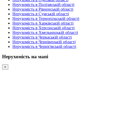
Нерухомість в Полтавській області
Нерухомість в Рівненській області
Нерухомість в Сумській області
Нерухомість в Тернопільській області
Нерухомість в Харківській області
Нерухомість в Херсонській області
Нерухомість в Хмельницькій області
Нерухомість в Черкаській області
Нерухомість в Чернівецькій області
Нерухомість в Чернігівській області
Нерухомість на мапі
×