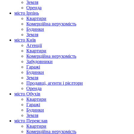
Земля
Оренда
місто Ірпінь
Квартири
Комерційна нерухомість
Будинки
Земля
місто Київ
Агенції
Квартири
Комерційна нерухомість
Забудовники
Гаражі
Будинки
Земля
Продавці, агенти і рієлтори
Оренда
місто Обухів
Квартири
Гаражі
Будинки
Земля
місто Переяслав
Квартири
Комерційна нерухомість