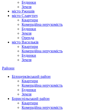
Будинки
Земля
місто Ржищів
місто Славутич
Квартири
Комерційна нерухомість
Будинки
Земля
Оренда
місто Василькiв
Квартири
Комерційна нерухомість
Будинки
Земля
Райони
Білоцерківський район
Квартири
Комерційна нерухомість
Будинки
Земля
Бориспільський район
Квартири
Комерційна нерухомість