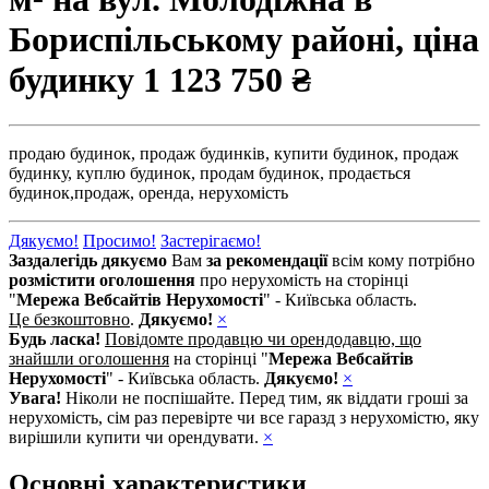
Бориспільському районі, ціна
будинку
1 123 750 ₴
продаю будинок,
продаж будинків,
купити будинок,
продаж
будинку,
куплю будинок,
продам будинок,
продається
будинок,
продаж,
оренда,
нерухомість
Дякуємо!
Просимо!
Застерігаємо!
Заздалегідь дякуємо
Вам
за рекомендації
всім кому потрібно
розмістити оголошення
про нерухомість на сторінці
"
Мережа Вебсайтів Нерухомості
" - Київська область.
Це безкоштовно
.
Дякуємо!
×
Будь ласка!
Повідомте продавцю чи орендодавцю, що
знайшли оголошення
на сторінці "
Мережа Вебсайтів
Нерухомості
" - Київська область.
Дякуємо!
×
Увага!
Ніколи не поспішайте. Перед тим, як віддати гроші за
нерухомість, сім раз перевірте чи все гаразд з нерухомістю, яку
вирішили купити чи орендувати.
×
Основні характеристики