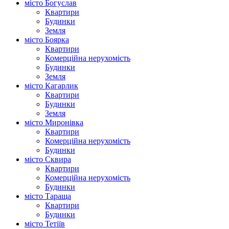
місто Богуслав
Квартири
Будинки
Земля
місто Боярка
Квартири
Комерційна нерухомість
Будинки
Земля
місто Кагарлик
Квартири
Будинки
Земля
місто Миронівка
Квартири
Комерційна нерухомість
Будинки
місто Сквира
Квартири
Комерційна нерухомість
Будинки
місто Тараща
Квартири
Будинки
місто Тетіїв