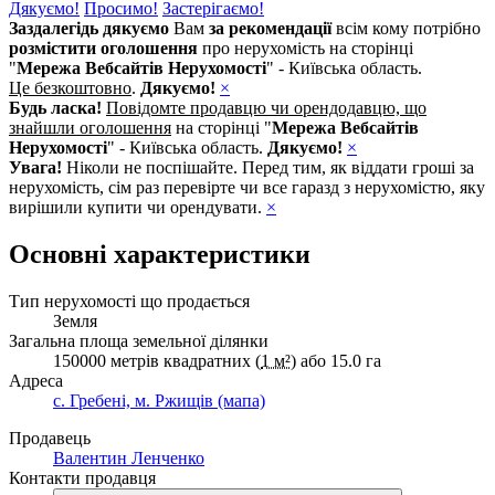
Дякуємо!
Просимо!
Застерігаємо!
Заздалегідь дякуємо
Вам
за рекомендації
всім кому потрібно
розмістити оголошення
про нерухомість на сторінці
"
Мережа Вебсайтів Нерухомості
" - Київська область.
Це безкоштовно
.
Дякуємо!
×
Будь ласка!
Повідомте продавцю чи орендодавцю, що
знайшли оголошення
на сторінці "
Мережа Вебсайтів
Нерухомості
" - Київська область.
Дякуємо!
×
Увага!
Ніколи не поспішайте. Перед тим, як віддати гроші за
нерухомість, сім раз перевірте чи все гаразд з нерухомістю, яку
вирішили купити чи орендувати.
×
Основні характеристики
Тип нерухомості що продається
Земля
Загальна площа земельної ділянки
150000 метрів квадратних (
1 м²
) або 15.0 га
Адреса
с. Гребені, м. Ржищів (мапа)
Продавець
Валентин Ленченко
Контакти продавця