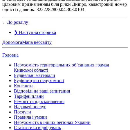
цільовим призначенням біля річки Дніпро, кадастровий номер
однієї із ділянок: 3222282800:04:303:0103
←
До розділу
❯
Наступна сторінка
Допомога
Мапа вебсайту
Головна
Нерухомість територіальних об’єднаних грамад
Київської області
Будівельні матеріали
Будівництво нерухомості
Контакти
Відповіді на ваші запитання
Тарифні плани
Ремонт та вдосконалення
Надавачі послуг
Послуги
Правила і умови
Нерухомість в інших регіонах України
Статистика відвідувань