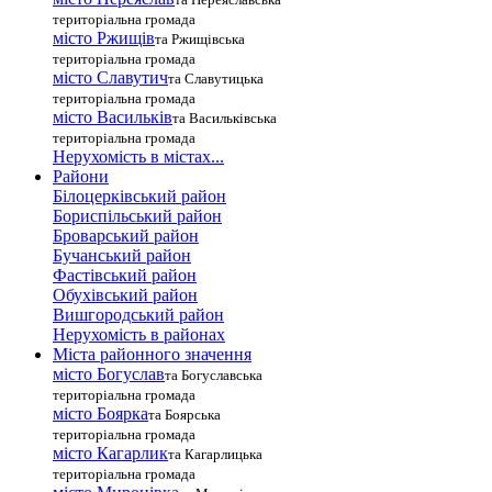
територіальна громада
місто Ржищів
та Ржищівська
територіальна громада
місто Славутич
та Славутицька
територіальна громада
місто Василькiв
та Васильківська
територіальна громада
Нерухомість в містах...
Райони
Білоцерківський район
Бориспільський район
Броварський район
Бучанський район
Фастівський район
Обухівський район
Вишгородський район
Нерухомість в районах
Міста районного значення
місто Богуслав
та Богуславська
територіальна громада
місто Боярка
та Боярська
територіальна громада
місто Кагарлик
та Кагарлицька
територіальна громада