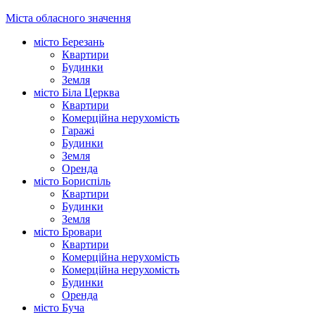
Міста обласного значення
місто Березань
Квартири
Будинки
Земля
місто Біла Церква
Квартири
Комерційна нерухомість
Гаражі
Будинки
Земля
Оренда
місто Бориспіль
Квартири
Будинки
Земля
місто Бровари
Квартири
Комерційна нерухомість
Комерційна нерухомість
Будинки
Оренда
місто Буча