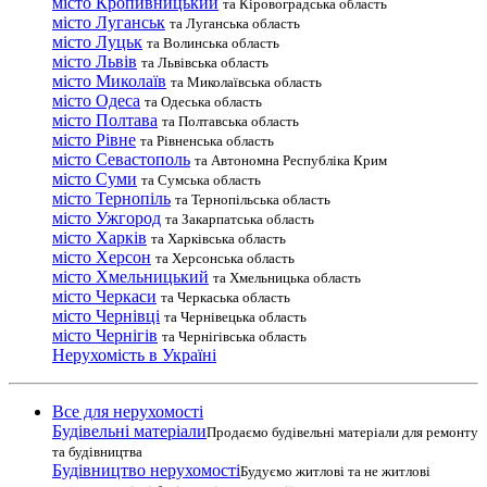
місто Кропивницький
та Кіровоградська область
місто Луганськ
та Луганська область
місто Луцьк
та Волинська область
місто Львів
та Львівська область
місто Миколаїв
та Миколаївська область
місто Одеса
та Одеська область
місто Полтава
та Полтавська область
місто Рівне
та Рівненська область
місто Севастополь
та Автономна Республіка Крим
місто Суми
та Сумська область
місто Тернопіль
та Тернопільська область
місто Ужгород
та Закарпатська область
місто Харків
та Харківська область
місто Херсон
та Херсонська область
місто Хмельницький
та Хмельницька область
місто Черкаси
та Черкаська область
місто Чернівці
та Чернівецька область
місто Чернігів
та Чернігівська область
Нерухомість в Україні
Все для нерухомості
Будівельні матеріали
Продаємо будівельні матеріали для ремонту
та будівництва
Будівництво нерухомості
Будуємо житлові та не житлові