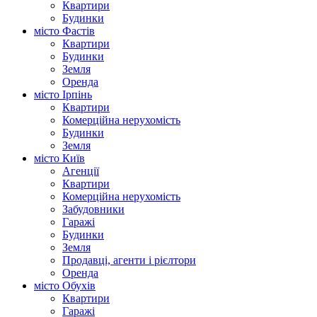
Квартири
Будинки
місто Фастів
Квартири
Будинки
Земля
Оренда
місто Ірпінь
Квартири
Комерційна нерухомість
Будинки
Земля
місто Київ
Агенції
Квартири
Комерційна нерухомість
Забудовники
Гаражі
Будинки
Земля
Продавці, агенти і рієлтори
Оренда
місто Обухів
Квартири
Гаражі