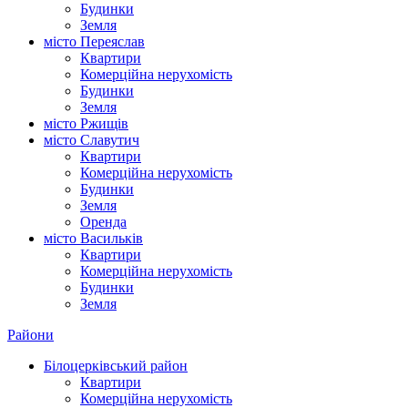
Будинки
Земля
місто Переяслав
Квартири
Комерційна нерухомість
Будинки
Земля
місто Ржищів
місто Славутич
Квартири
Комерційна нерухомість
Будинки
Земля
Оренда
місто Василькiв
Квартири
Комерційна нерухомість
Будинки
Земля
Райони
Білоцерківський район
Квартири
Комерційна нерухомість