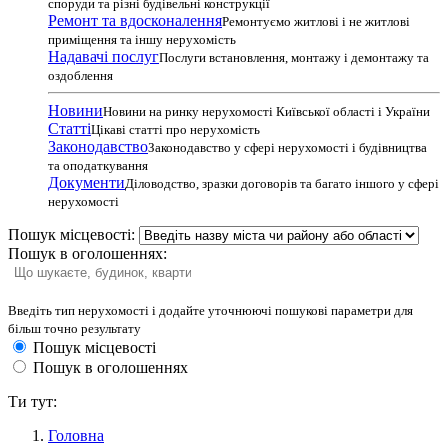
споруди та різні будівельні конструкції
Ремонт та вдосконалення
Ремонтуємо житлові і не житлові
приміщення та іншу нерухомість
Надавачі послуг
Послуги встановлення, монтажу і демонтажу та
оздоблення
Новини
Новини на ринку нерухомості Київської області і України
Статті
Цікаві статті про нерухомість
Законодавство
Законодавство у сфері нерухомості і будівництва
та оподаткування
Документи
Діловодство, зразки договорів та багато іншого у сфері
нерухомості
Пошук місцевості:
Пошук в оголошеннях:
Введіть тип нерухомості і додайте уточнюючі пошукові параметри для
більш точно результату
Пошук місцевості
Пошук в оголошеннях
Ти тут:
Головна