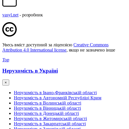
vasyl.net
- розробник
Увесь вміст доступний за ліцензією
Creative Commons
Attribution 4.0 International license
, якщо не зазначено інше
Top
Нерухомість в Україні
×
Нерухомість в Івано-Франківській області
Нерухомість в Автономній Республіці Крим
Нерухомість в Волинській області
Нерухомість в Вінницькій області
Нерухомість в Донецькій області
Нерухомість в Житомирській області
Нерухомість в Закарпатській області
Нерухомість в Запорізькій області