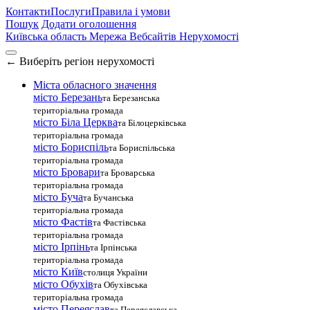
Контакти
Послуги
Правила і умови
Пошук
Додати оголошення
Київська область
Мережа Вебсайтів Нерухомості
←
Виберіть регіон нерухомості
Міста обласного значення
місто Березань
та Березанська
територіальна громада
місто Біла Церква
та Білоцерківська
територіальна громада
місто Бориспіль
та Бориспільська
територіальна громада
місто Бровари
та Броварська
територіальна громада
місто Буча
та Бучанська
територіальна громада
місто Фастів
та Фастівська
територіальна громада
місто Ірпінь
та Ірпінська
територіальна громада
місто Київ
столиця України
місто Обухів
та Обухівська
територіальна громада
місто Переяслав
та Переяславська