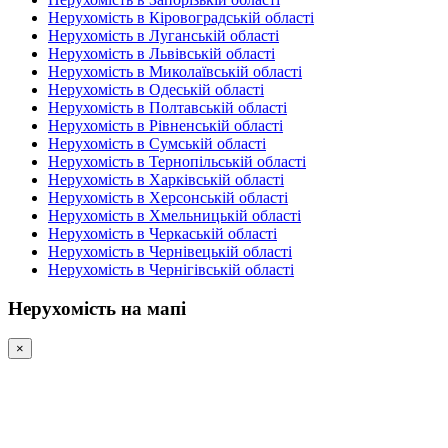
Нерухомість в Кіровоградській області
Нерухомість в Луганській області
Нерухомість в Львівській області
Нерухомість в Миколаївській області
Нерухомість в Одеській області
Нерухомість в Полтавській області
Нерухомість в Рівненській області
Нерухомість в Сумській області
Нерухомість в Тернопільській області
Нерухомість в Харківській області
Нерухомість в Херсонській області
Нерухомість в Хмельницькій області
Нерухомість в Черкаській області
Нерухомість в Чернівецькій області
Нерухомість в Чернігівській області
Нерухомість на мапі
×