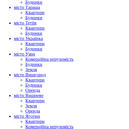
Будинки
місто Тараща
Квартири
Будинки
місто Тетіїв
Квартири
Будинки
місто Українка
Квартири
Будинки
місто Узин
Комерційна нерухомість
Будинки
Земля
місто Вишгород
Квартири
Будинки
Оренда
місто Вишневе
Квартири
Земля
Оренда
місто Яготин
Квартири
Комерційна нерухомість