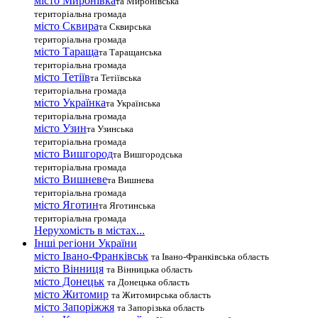
місто Миронівка
та Миронівська
територіальна громада
місто Сквира
та Сквирська
територіальна громада
місто Тараща
та Таращанська
територіальна громада
місто Тетіїв
та Тетіївська
територіальна громада
місто Українка
та Українська
територіальна громада
місто Узин
та Узинська
територіальна громада
місто Вишгород
та Вишгородська
територіальна громада
місто Вишневе
та Вишнева
територіальна громада
місто Яготин
та Яготинська
територіальна громада
Нерухомість в містах...
Інші регіони України
місто Івано-Франківськ
та Івано-Франківська область
місто Вінниця
та Вінницька область
місто Донецьк
та Донецька область
місто Житомир
та Житомирська область
місто Запоріжжя
та Запорізька область