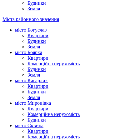
Будинки
Земля
Міста районного значення
місто Богуслав
Квартири
Будинки
Земля
місто Боярка
Квартири
Комерційна нерухомість
Будинки
Земля
місто Кагарлик
Квартири
Будинки
Земля
місто Миронівка
Квартири
Комерційна нерухомість
Будинки
місто Сквира
Квартири
Комерційна нерухомість