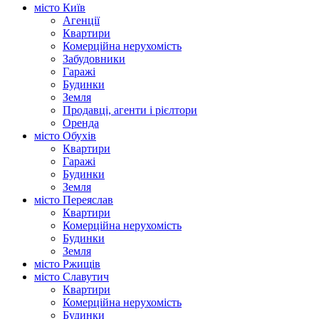
місто Київ
Агенції
Квартири
Комерційна нерухомість
Забудовники
Гаражі
Будинки
Земля
Продавці, агенти і рієлтори
Оренда
місто Обухів
Квартири
Гаражі
Будинки
Земля
місто Переяслав
Квартири
Комерційна нерухомість
Будинки
Земля
місто Ржищів
місто Славутич
Квартири
Комерційна нерухомість
Будинки