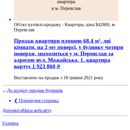
квартира
в м. Переяслав
Об'єкт купівлі-продажу - Квартира, ціна $42800, м.
Переяслав
Продаж квартири
площею
68.4
м², дві
кімнати, на 2-му поверсі, у будинку чотири
поверхи, знаходиться у
м. Переяслав
за
адресою
вул. Можайська, 1
, квартира
вартує
1 923 860
₴
Виставлено на продаж з
18 травня 2021 року
←
До розділу продаж будинків
❮
Попередня сторінка
Допомога
Мапа вебсайту
Головна