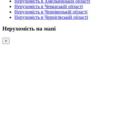
Нерухомість в Хмельницькій області
Нерухомість в Черкаській області
Нерухомість в Чернівецькій області
Нерухомість в Чернігівській області
Нерухомість на мапі
×