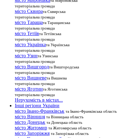
місто Миронівка
та Миронівська
територіальна громада
місто Сквира
та Сквирська
територіальна громада
місто Тараща
та Таращанська
територіальна громада
місто Тетіїв
та Тетіївська
територіальна громада
місто Українка
та Українська
територіальна громада
місто Узин
та Узинська
територіальна громада
місто Вишгород
та Вишгородська
територіальна громада
місто Вишневе
та Вишнева
територіальна громада
місто Яготин
та Яготинська
територіальна громада
Нерухомість в містах...
Інші регіони України
місто Івано-Франківськ
та Івано-Франківська область
місто Вінниця
та Вінницька область
місто Донецьк
та Донецька область
місто Житомир
та Житомирська область
місто Запоріжжя
та Запорізька область