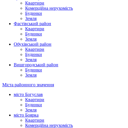
Квартири
Комерційна нерухомість
Будинки
Земля
Фастівський район
Квартири
Будинки
Земля
Обухівський район
Квартири
Будинки
Земля
Вишгородський район
Будинки
Земля
Міста районного значення
місто Богуслав
Квартири
Будинки
Земля
місто Боярка
Квартири
Комерційна нерухомість