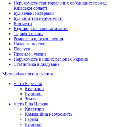
Нерухомість територіальних об’єднаних грамад
Київської області
Будівельні матеріали
Будівництво нерухомості
Контакти
Відповіді на ваші запитання
Тарифні плани
Ремонт та вдосконалення
Надавачі послуг
Послуги
Правила і умови
Нерухомість в інших регіонах України
Статистика відвідувань
Міста обласного значення
місто Березань
Квартири
Будинки
Земля
місто Біла Церква
Квартири
Комерційна нерухомість
Гаражі
Будинки