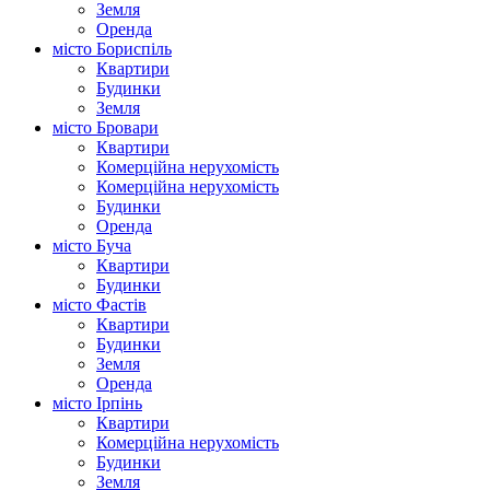
Земля
Оренда
місто Бориспіль
Квартири
Будинки
Земля
місто Бровари
Квартири
Комерційна нерухомість
Комерційна нерухомість
Будинки
Оренда
місто Буча
Квартири
Будинки
місто Фастів
Квартири
Будинки
Земля
Оренда
місто Ірпінь
Квартири
Комерційна нерухомість
Будинки
Земля