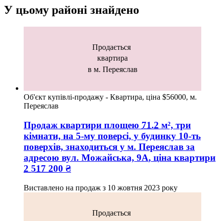
У цьому районі знайдено
Продається
квартира
в м. Переяслав
Об'єкт купівлі-продажу - Квартира, ціна $56000, м.
Переяслав
Продаж квартири
площею
71.2
м², три
кімнати, на 5-му поверсі, у будинку 10-ть
поверхів, знаходиться у
м. Переяслав
за
адресою
вул. Можайська, 9А
, ціна квартири
2 517 200
₴
Виставлено на продаж з
10 жовтня 2023 року
Продається