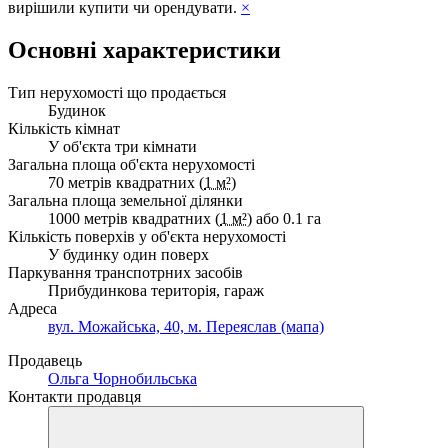
вирішили купити чи орендувати.
×
Основні характеристики
Тип нерухомості що продається
Будинок
Кількість кімнат
У об'єкта три кімнати
Загальна площа об'єкта нерухомості
70 метрів квадратних (
1 м²
)
Загальна площа земельної ділянки
1000 метрів квадратних (
1 м²
) або 0.1 га
Кількість поверхів у об'єкта нерухомості
У будинку один поверх
Паркування транспотрних засобів
Прибудинкова територія, гараж
Адреса
вул. Можайська, 40, м. Переяслав (мапа)
Продавець
Ольга Чорнобильська
Контакти продавця