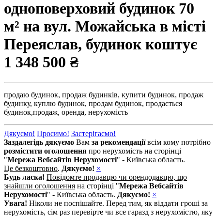
одноповерховий будинок 70
м² на вул. Можайська в місті
Переяслав, будинок коштує
1 348 500 ₴
продаю будинок,
продаж будинків,
купити будинок,
продаж
будинку,
куплю будинок,
продам будинок,
продається
будинок,
продаж,
оренда,
нерухомість
Дякуємо!
Просимо!
Застерігаємо!
Заздалегідь дякуємо
Вам
за рекомендації
всім кому потрібно
розмістити оголошення
про нерухомість на сторінці
"
Мережа Вебсайтів Нерухомості
" - Київська область.
Це безкоштовно
.
Дякуємо!
×
Будь ласка!
Повідомте продавцю чи орендодавцю, що
знайшли оголошення
на сторінці "
Мережа Вебсайтів
Нерухомості
" - Київська область.
Дякуємо!
×
Увага!
Ніколи не поспішайте. Перед тим, як віддати гроші за
нерухомість, сім раз перевірте чи все гаразд з нерухомістю, яку