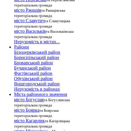
територіальна громада
місто Ржищів
та Ржищівська
територіальна громада
місто Славутич
та Славутицька
територіальна громада
місто Василькiв
та Васильківська
територіальна громада
Нерухомість в містах...
Райони
Білоцерківський район
Бориспільський район
Броварський район
Бучанський район
Фастівський район
Обухівський район
Вишгородський район
Нерухомість в районах
Міста районного значення
місто Богуслав
та Богуславська
територіальна громада
місто Боярка
та Боярська
територіальна громада
місто Кагарлик
та Кагарлицька
територіальна громада