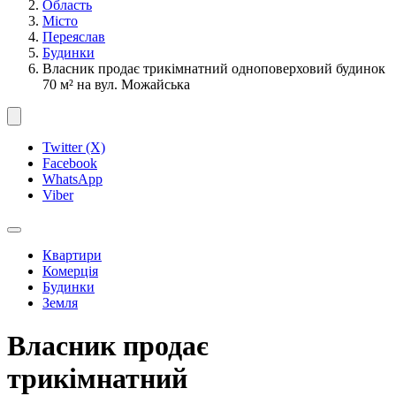
Область
Місто
Переяслав
Будинки
Власник продає трикімнатний одноповерховий будинок
70 м² на вул. Можайська
Twitter (X)
Facebook
WhatsApp
Viber
Квартири
Комерція
Будинки
Земля
Власник продає
трикімнатний