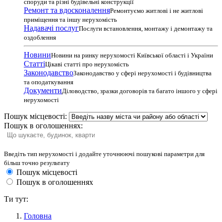
споруди та різні будівельні конструкції
Ремонт та вдосконалення
Ремонтуємо житлові і не житлові
приміщення та іншу нерухомість
Надавачі послуг
Послуги встановлення, монтажу і демонтажу та
оздоблення
Новини
Новини на ринку нерухомості Київської області і України
Статті
Цікаві статті про нерухомість
Законодавство
Законодавство у сфері нерухомості і будівництва
та оподаткування
Документи
Діловодство, зразки договорів та багато іншого у сфері
нерухомості
Пошук місцевості:
Пошук в оголошеннях:
Введіть тип нерухомості і додайте уточнюючі пошукові параметри для
більш точно результату
Пошук місцевості
Пошук в оголошеннях
Ти тут:
Головна