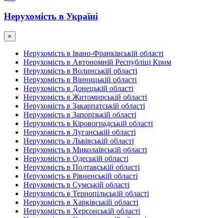
Нерухомість в Україні
×
Нерухомість в Івано-Франківській області
Нерухомість в Автономній Республіці Крим
Нерухомість в Волинській області
Нерухомість в Вінницькій області
Нерухомість в Донецькій області
Нерухомість в Житомирській області
Нерухомість в Закарпатській області
Нерухомість в Запорізькій області
Нерухомість в Кіровоградській області
Нерухомість в Луганській області
Нерухомість в Львівській області
Нерухомість в Миколаївській області
Нерухомість в Одеській області
Нерухомість в Полтавській області
Нерухомість в Рівненській області
Нерухомість в Сумській області
Нерухомість в Тернопільській області
Нерухомість в Харківській області
Нерухомість в Херсонській області