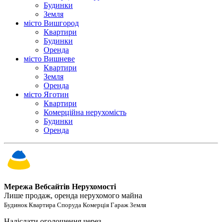
Будинки
Земля
місто Вишгород
Квартири
Будинки
Оренда
місто Вишневе
Квартири
Земля
Оренда
місто Яготин
Квартири
Комерційна нерухомість
Будинки
Оренда
Мережа Вебсайтів Нерухомості
Лише продаж, оренда нерухомого майна
Будинок Квартира Споруда Комерція Гараж Земля
Надіслати оголошення через