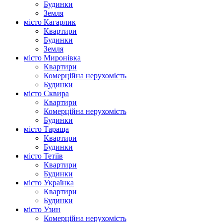
Будинки
Земля
місто Кагарлик
Квартири
Будинки
Земля
місто Миронівка
Квартири
Комерційна нерухомість
Будинки
місто Сквира
Квартири
Комерційна нерухомість
Будинки
місто Тараща
Квартири
Будинки
місто Тетіїв
Квартири
Будинки
місто Українка
Квартири
Будинки
місто Узин
Комерційна нерухомість