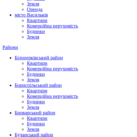
Земля
Оренда
місто Василькiв
Квартири
Комерційна нерухомість
Будинки
Земля
Райони
Білоцерківський район
Квартири
Комерційна нерухомість
Будинки
Земля
Бориспільський район
Квартири
Комерційна нерухомість
Будинки
Земля
Броварський район
Квартири
Будинки
Земля
Бучанський район