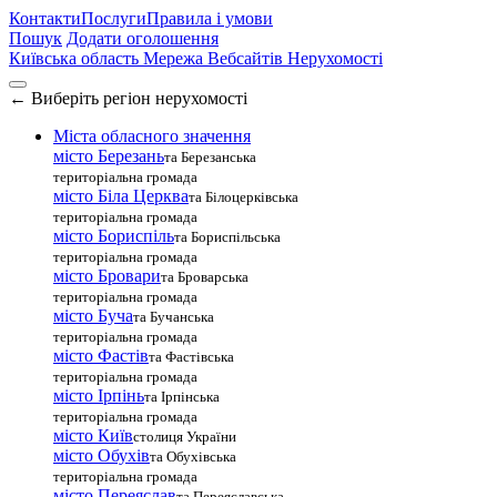
Контакти
Послуги
Правила і умови
Пошук
Додати оголошення
Київська область
Мережа Вебсайтів Нерухомості
←
Виберіть регіон нерухомості
Міста обласного значення
місто Березань
та Березанська
територіальна громада
місто Біла Церква
та Білоцерківська
територіальна громада
місто Бориспіль
та Бориспільська
територіальна громада
місто Бровари
та Броварська
територіальна громада
місто Буча
та Бучанська
територіальна громада
місто Фастів
та Фастівська
територіальна громада
місто Ірпінь
та Ірпінська
територіальна громада
місто Київ
столиця України
місто Обухів
та Обухівська
територіальна громада
місто Переяслав
та Переяславська