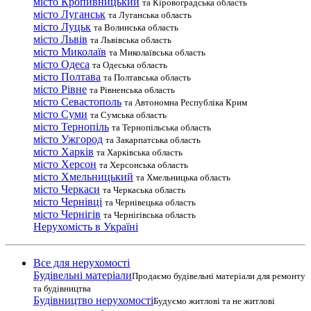
місто Кропивницький
та Кіровоградська область
місто Луганськ
та Луганська область
місто Луцьк
та Волинська область
місто Львів
та Львівська область
місто Миколаїв
та Миколаївська область
місто Одеса
та Одеська область
місто Полтава
та Полтавська область
місто Рівне
та Рівненська область
місто Севастополь
та Автономна Республіка Крим
місто Суми
та Сумська область
місто Тернопіль
та Тернопільська область
місто Ужгород
та Закарпатська область
місто Харків
та Харківська область
місто Херсон
та Херсонська область
місто Хмельницький
та Хмельницька область
місто Черкаси
та Черкаська область
місто Чернівці
та Чернівецька область
місто Чернігів
та Чернігівська область
Нерухомість в Україні
Все для нерухомості
Будівельні матеріали
Продаємо будівельні матеріали для ремонту
та будівництва
Будівництво нерухомості
Будуємо житлові та не житлові