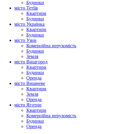
Будинки
місто Тетіїв
Квартири
Будинки
місто Українка
Квартири
Будинки
місто Узин
Комерційна нерухомість
Будинки
Земля
місто Вишгород
Квартири
Будинки
Оренда
місто Вишневе
Квартири
Земля
Оренда
місто Яготин
Квартири
Комерційна нерухомість
Будинки
Оренда