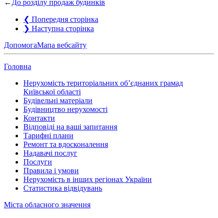
←
До розділу продаж будинків
❮
Попередня сторінка
❯
Наступна сторінка
Допомога
Мапа вебсайту
Головна
Нерухомість територіальних об’єднаних грамад
Київської області
Будівельні матеріали
Будівництво нерухомості
Контакти
Відповіді на ваші запитання
Тарифні плани
Ремонт та вдосконалення
Надавачі послуг
Послуги
Правила і умови
Нерухомість в інших регіонах України
Статистика відвідувань
Міста обласного значення