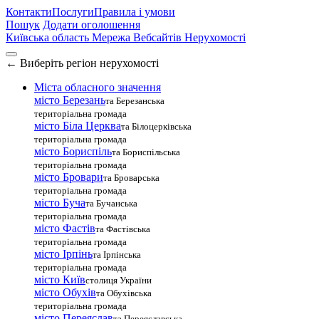
Контакти
Послуги
Правила і умови
Пошук
Додати оголошення
Київська область
Мережа Вебсайтів Нерухомості
←
Виберіть регіон нерухомості
Міста обласного значення
місто Березань
та Березанська
територіальна громада
місто Біла Церква
та Білоцерківська
територіальна громада
місто Бориспіль
та Бориспільська
територіальна громада
місто Бровари
та Броварська
територіальна громада
місто Буча
та Бучанська
територіальна громада
місто Фастів
та Фастівська
територіальна громада
місто Ірпінь
та Ірпінська
територіальна громада
місто Київ
столиця України
місто Обухів
та Обухівська
територіальна громада
місто Переяслав
та Переяславська