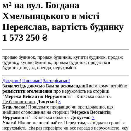
м² на вул. Богдана
Хмельницького в місті
Переяслав, вартість будинку
1 573 250 ₴
продаю будинок,
продаж будинків,
купити будинок,
продаж
будинку,
куплю будинок,
продам будинок,
продається
будинок,
продаж,
оренда,
нерухомість
Дякуємо!
Просимо!
Застерігаємо!
Заздалегідь дякуємо
Вам
за рекомендації
всім кому потрібно
розмістити оголошення
про нерухомість на сторінці
"
Мережа Вебсайтів Нерухомості
" - Київська область.
Це безкоштовно
.
Дякуємо!
×
Будь ласка!
Повідомте продавцю чи орендодавцю, що
знайшли оголошення
на сторінці "
Мережа Вебсайтів
Нерухомості
" - Київська область.
Дякуємо!
×
Увага!
Ніколи не поспішайте. Перед тим, як віддати гроші за
нерухомість, сім раз перевірте чи все гаразд з нерухомістю, яку