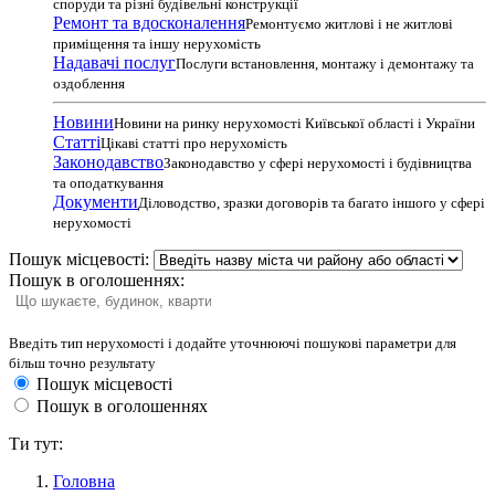
споруди та різні будівельні конструкції
Ремонт та вдосконалення
Ремонтуємо житлові і не житлові
приміщення та іншу нерухомість
Надавачі послуг
Послуги встановлення, монтажу і демонтажу та
оздоблення
Новини
Новини на ринку нерухомості Київської області і України
Статті
Цікаві статті про нерухомість
Законодавство
Законодавство у сфері нерухомості і будівництва
та оподаткування
Документи
Діловодство, зразки договорів та багато іншого у сфері
нерухомості
Пошук місцевості:
Пошук в оголошеннях:
Введіть тип нерухомості і додайте уточнюючі пошукові параметри для
більш точно результату
Пошук місцевості
Пошук в оголошеннях
Ти тут:
Головна