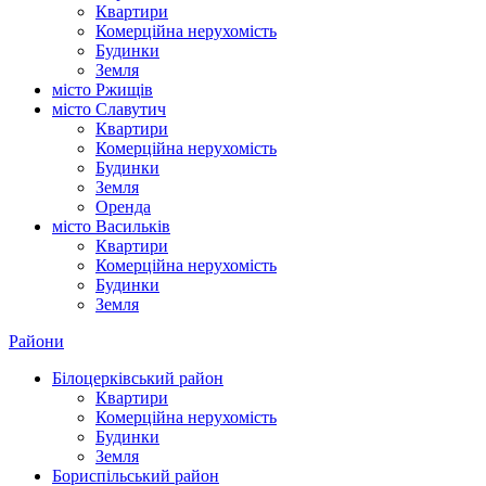
Квартири
Комерційна нерухомість
Будинки
Земля
місто Ржищів
місто Славутич
Квартири
Комерційна нерухомість
Будинки
Земля
Оренда
місто Василькiв
Квартири
Комерційна нерухомість
Будинки
Земля
Райони
Білоцерківський район
Квартири
Комерційна нерухомість
Будинки
Земля
Бориспільський район