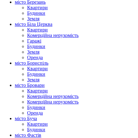
місто Березань
Квартири
Будинки
Земля
місто Біла Церква
Квартири
Комерційна нерухомість
Гаражі
Будинки
Земля
Оренда
місто Бориспіль
Квартири
Будинки
Земля
місто Бровари
Квартири
Комерційна нерухомість
Комерційна нерухомість
Будинки
Оренда
місто Буча
Квартири
Будинки
місто Фастів