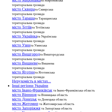
місто Миронівка
та Миронівська
територіальна громада
місто Сквира
та Сквирська
територіальна громада
місто Тараща
та Таращанська
територіальна громада
місто Тетіїв
та Тетіївська
територіальна громада
місто Українка
та Українська
територіальна громада
місто Узин
та Узинська
територіальна громада
місто Вишгород
та Вишгородська
територіальна громада
місто Вишневе
та Вишнева
територіальна громада
місто Яготин
та Яготинська
територіальна громада
Нерухомість в містах...
Інші регіони України
місто Івано-Франківськ
та Івано-Франківська область
місто Вінниця
та Вінницька область
місто Донецьк
та Донецька область
місто Житомир
та Житомирська область
місто Запоріжжя
та Запорізька область