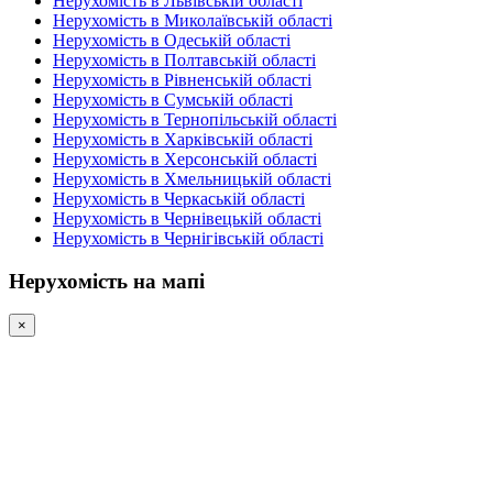
Нерухомість в Львівській області
Нерухомість в Миколаївській області
Нерухомість в Одеській області
Нерухомість в Полтавській області
Нерухомість в Рівненській області
Нерухомість в Сумській області
Нерухомість в Тернопільській області
Нерухомість в Харківській області
Нерухомість в Херсонській області
Нерухомість в Хмельницькій області
Нерухомість в Черкаській області
Нерухомість в Чернівецькій області
Нерухомість в Чернігівській області
Нерухомість на мапі
×