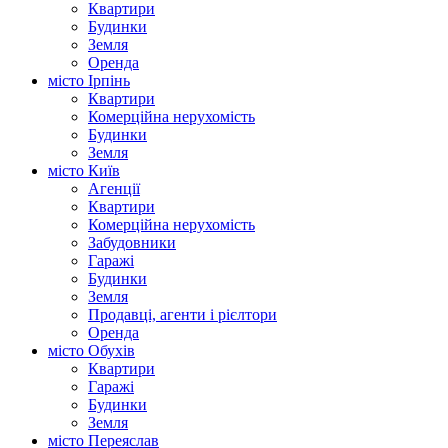
Квартири
Будинки
Земля
Оренда
місто Ірпінь
Квартири
Комерційна нерухомість
Будинки
Земля
місто Київ
Агенції
Квартири
Комерційна нерухомість
Забудовники
Гаражі
Будинки
Земля
Продавці, агенти і рієлтори
Оренда
місто Обухів
Квартири
Гаражі
Будинки
Земля
місто Переяслав