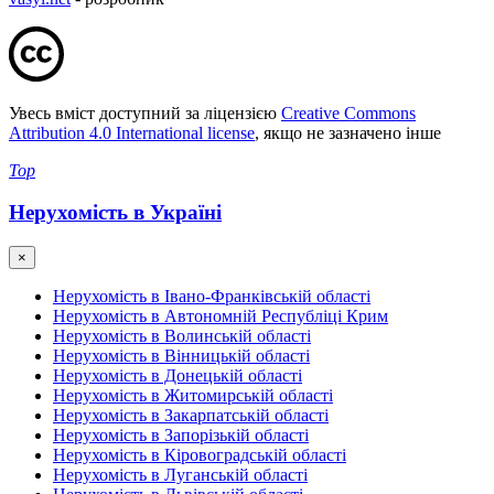
Увесь вміст доступний за ліцензією
Creative Commons
Attribution 4.0 International license
, якщо не зазначено інше
Top
Нерухомість в Україні
×
Нерухомість в Івано-Франківській області
Нерухомість в Автономній Республіці Крим
Нерухомість в Волинській області
Нерухомість в Вінницькій області
Нерухомість в Донецькій області
Нерухомість в Житомирській області
Нерухомість в Закарпатській області
Нерухомість в Запорізькій області
Нерухомість в Кіровоградській області
Нерухомість в Луганській області