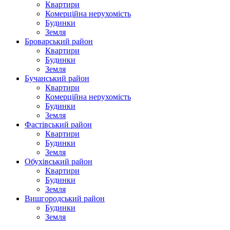
Квартири
Комерційна нерухомість
Будинки
Земля
Броварський район
Квартири
Будинки
Земля
Бучанський район
Квартири
Комерційна нерухомість
Будинки
Земля
Фастівський район
Квартири
Будинки
Земля
Обухівський район
Квартири
Будинки
Земля
Вишгородський район
Будинки
Земля