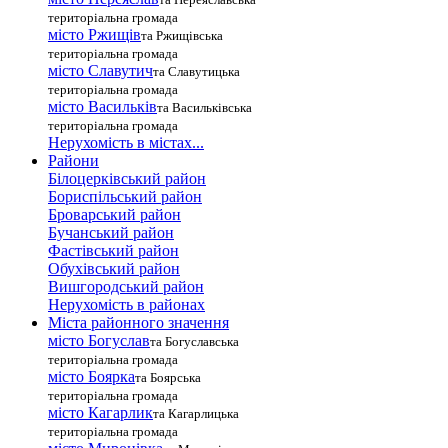
територіальна громада
місто Ржищів
та Ржищівська
територіальна громада
місто Славутич
та Славутицька
територіальна громада
місто Василькiв
та Васильківська
територіальна громада
Нерухомість в містах...
Райони
Білоцерківський район
Бориспільський район
Броварський район
Бучанський район
Фастівський район
Обухівський район
Вишгородський район
Нерухомість в районах
Міста районного значення
місто Богуслав
та Богуславська
територіальна громада
місто Боярка
та Боярська
територіальна громада
місто Кагарлик
та Кагарлицька
територіальна громада