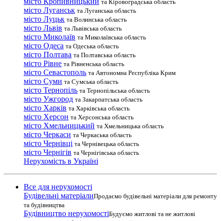
місто Кропивницький
та Кіровоградська область
місто Луганськ
та Луганська область
місто Луцьк
та Волинська область
місто Львів
та Львівська область
місто Миколаїв
та Миколаївська область
місто Одеса
та Одеська область
місто Полтава
та Полтавська область
місто Рівне
та Рівненська область
місто Севастополь
та Автономна Республіка Крим
місто Суми
та Сумська область
місто Тернопіль
та Тернопільська область
місто Ужгород
та Закарпатська область
місто Харків
та Харківська область
місто Херсон
та Херсонська область
місто Хмельницький
та Хмельницька область
місто Черкаси
та Черкаська область
місто Чернівці
та Чернівецька область
місто Чернігів
та Чернігівська область
Нерухомість в Україні
Все для нерухомості
Будівельні матеріали
Продаємо будівельні матеріали для ремонту
та будівництва
Будівництво нерухомості
Будуємо житлові та не житлові