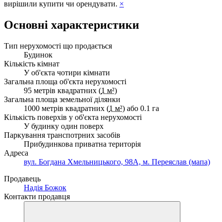
вирішили купити чи орендувати.
×
Основні характеристики
Тип нерухомості що продається
Будинок
Кількість кімнат
У об'єкта чотири кімнати
Загальна площа об'єкта нерухомості
95 метрів квадратних (
1 м²
)
Загальна площа земельної ділянки
1000 метрів квадратних (
1 м²
) або 0.1 га
Кількість поверхів у об'єкта нерухомості
У будинку один поверх
Паркування транспотрних засобів
Прибудинкова приватна територія
Адреса
вул. Богдана Хмельницького, 98А, м. Переяслав (мапа)
Продавець
Надія Божок
Контакти продавця