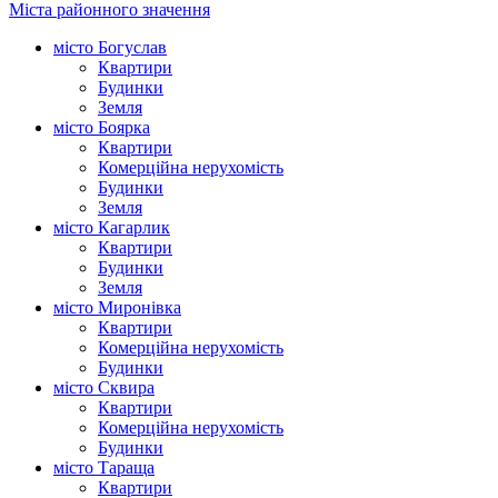
Міста районного значення
місто Богуслав
Квартири
Будинки
Земля
місто Боярка
Квартири
Комерційна нерухомість
Будинки
Земля
місто Кагарлик
Квартири
Будинки
Земля
місто Миронівка
Квартири
Комерційна нерухомість
Будинки
місто Сквира
Квартири
Комерційна нерухомість
Будинки
місто Тараща
Квартири