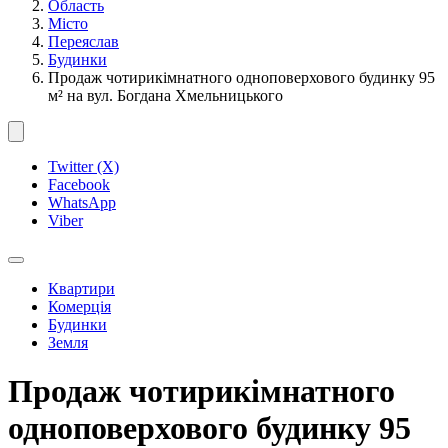
Область
Місто
Переяслав
Будинки
Продаж чотирикімнатного одноповерхового будинку 95
м² на вул. Богдана Хмельницького
Twitter (X)
Facebook
WhatsApp
Viber
Квартири
Комерція
Будинки
Земля
Продаж чотирикімнатного
одноповерхового будинку 95