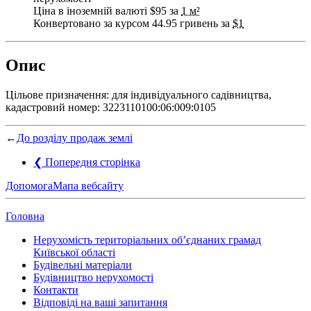
Ціна в іноземній валюті $95 за
1 м²
Конвертовано за курсом 44.95 гривень за
$1
Опис
Цільове призначення: для індивідуального садівництва,
кадастровий номер: 3223110100:06:009:0105
←
До розділу продаж землі
❮
Попередня сторінка
Допомога
Мапа вебсайту
Головна
Нерухомість територіальних об’єднаних грамад
Київської області
Будівельні матеріали
Будівництво нерухомості
Контакти
Відповіді на ваші запитання