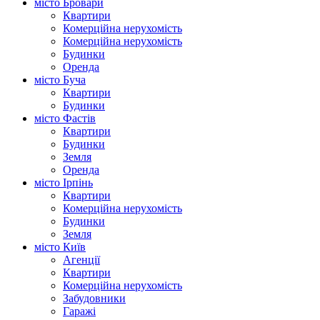
місто Бровари
Квартири
Комерційна нерухомість
Комерційна нерухомість
Будинки
Оренда
місто Буча
Квартири
Будинки
місто Фастів
Квартири
Будинки
Земля
Оренда
місто Ірпінь
Квартири
Комерційна нерухомість
Будинки
Земля
місто Київ
Агенції
Квартири
Комерційна нерухомість
Забудовники
Гаражі