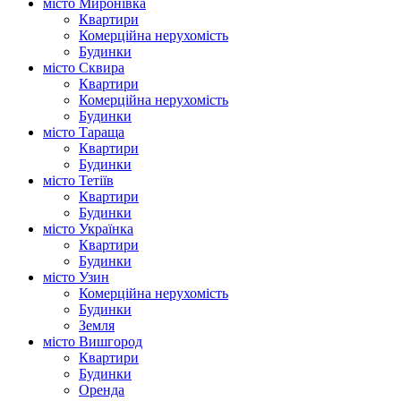
місто Миронівка
Квартири
Комерційна нерухомість
Будинки
місто Сквира
Квартири
Комерційна нерухомість
Будинки
місто Тараща
Квартири
Будинки
місто Тетіїв
Квартири
Будинки
місто Українка
Квартири
Будинки
місто Узин
Комерційна нерухомість
Будинки
Земля
місто Вишгород
Квартири
Будинки
Оренда