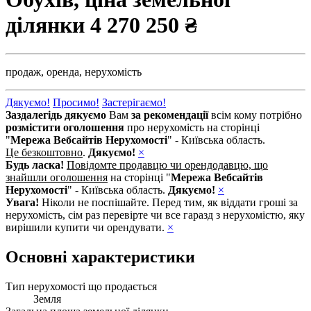
ділянки
4 270 250 ₴
продаж,
оренда,
нерухомість
Дякуємо!
Просимо!
Застерігаємо!
Заздалегідь дякуємо
Вам
за рекомендації
всім кому потрібно
розмістити оголошення
про нерухомість на сторінці
"
Мережа Вебсайтів Нерухомості
" - Київська область.
Це безкоштовно
.
Дякуємо!
×
Будь ласка!
Повідомте продавцю чи орендодавцю, що
знайшли оголошення
на сторінці "
Мережа Вебсайтів
Нерухомості
" - Київська область.
Дякуємо!
×
Увага!
Ніколи не поспішайте. Перед тим, як віддати гроші за
нерухомість, сім раз перевірте чи все гаразд з нерухомістю, яку
вирішили купити чи орендувати.
×
Основні характеристики
Тип нерухомості що продається
Земля