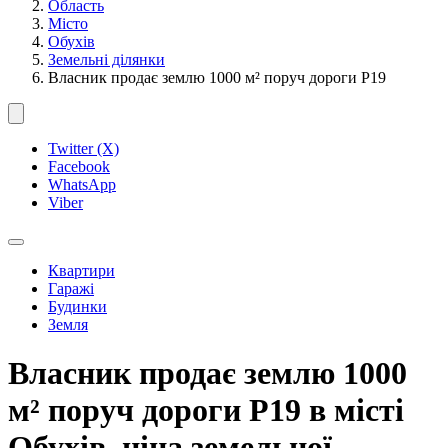
Область
Місто
Обухів
Земельні ділянки
Власник продає землю 1000 м² поруч дороги Р19
Twitter (X)
Facebook
WhatsApp
Viber
Квартири
Гаражі
Будинки
Земля
Власник продає землю 1000
м² поруч дороги Р19 в місті
Обухів, ціна земельної