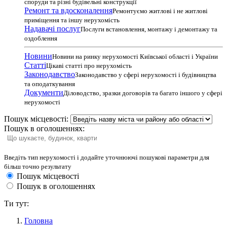
споруди та різні будівельні конструкції
Ремонт та вдосконалення
Ремонтуємо житлові і не житлові
приміщення та іншу нерухомість
Надавачі послуг
Послуги встановлення, монтажу і демонтажу та
оздоблення
Новини
Новини на ринку нерухомості Київської області і України
Статті
Цікаві статті про нерухомість
Законодавство
Законодавство у сфері нерухомості і будівництва
та оподаткування
Документи
Діловодство, зразки договорів та багато іншого у сфері
нерухомості
Пошук місцевості:
Пошук в оголошеннях:
Введіть тип нерухомості і додайте уточнюючі пошукові параметри для
більш точно результату
Пошук місцевості
Пошук в оголошеннях
Ти тут:
Головна