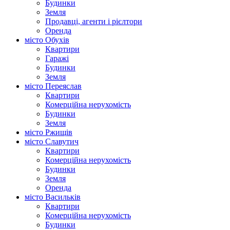
Будинки
Земля
Продавці, агенти і рієлтори
Оренда
місто Обухів
Квартири
Гаражі
Будинки
Земля
місто Переяслав
Квартири
Комерційна нерухомість
Будинки
Земля
місто Ржищів
місто Славутич
Квартири
Комерційна нерухомість
Будинки
Земля
Оренда
місто Василькiв
Квартири
Комерційна нерухомість
Будинки