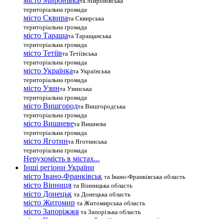
місто Миронівка
та Миронівська
територіальна громада
місто Сквира
та Сквирська
територіальна громада
місто Тараща
та Таращанська
територіальна громада
місто Тетіїв
та Тетіївська
територіальна громада
місто Українка
та Українська
територіальна громада
місто Узин
та Узинська
територіальна громада
місто Вишгород
та Вишгородська
територіальна громада
місто Вишневе
та Вишнева
територіальна громада
місто Яготин
та Яготинська
територіальна громада
Нерухомість в містах...
Інші регіони України
місто Івано-Франківськ
та Івано-Франківська область
місто Вінниця
та Вінницька область
місто Донецьк
та Донецька область
місто Житомир
та Житомирська область
місто Запоріжжя
та Запорізька область