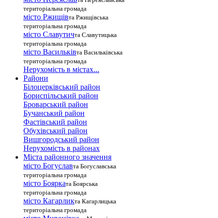
територіальна громада
місто Ржищів
та Ржищівська
територіальна громада
місто Славутич
та Славутицька
територіальна громада
місто Василькiв
та Васильківська
територіальна громада
Нерухомість в містах...
Райони
Білоцерківський район
Бориспільський район
Броварський район
Бучанський район
Фастівський район
Обухівський район
Вишгородський район
Нерухомість в районах
Міста районного значення
місто Богуслав
та Богуславська
територіальна громада
місто Боярка
та Боярська
територіальна громада
місто Кагарлик
та Кагарлицька
територіальна громада