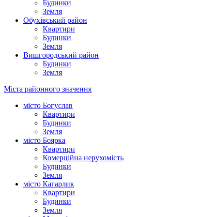
Будинки
Земля
Обухівський район
Квартири
Будинки
Земля
Вишгородський район
Будинки
Земля
Міста районного значення
місто Богуслав
Квартири
Будинки
Земля
місто Боярка
Квартири
Комерційна нерухомість
Будинки
Земля
місто Кагарлик
Квартири
Будинки
Земля