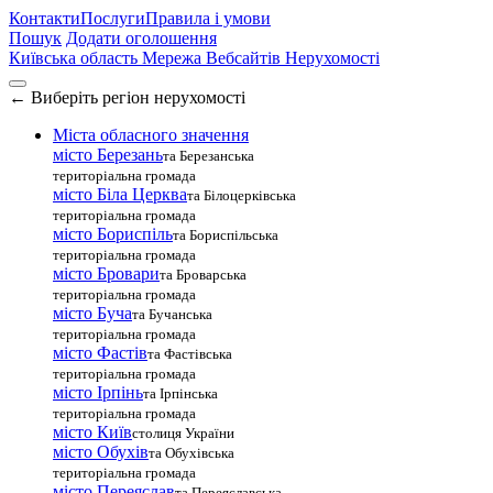
Контакти
Послуги
Правила і умови
Пошук
Додати оголошення
Київська область
Мережа Вебсайтів Нерухомості
←
Виберіть регіон нерухомості
Міста обласного значення
місто Березань
та Березанська
територіальна громада
місто Біла Церква
та Білоцерківська
територіальна громада
місто Бориспіль
та Бориспільська
територіальна громада
місто Бровари
та Броварська
територіальна громада
місто Буча
та Бучанська
територіальна громада
місто Фастів
та Фастівська
територіальна громада
місто Ірпінь
та Ірпінська
територіальна громада
місто Київ
столиця України
місто Обухів
та Обухівська
територіальна громада
місто Переяслав
та Переяславська