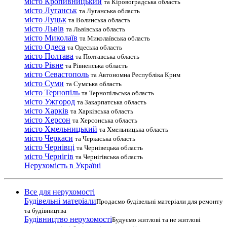
місто Кропивницький
та Кіровоградська область
місто Луганськ
та Луганська область
місто Луцьк
та Волинська область
місто Львів
та Львівська область
місто Миколаїв
та Миколаївська область
місто Одеса
та Одеська область
місто Полтава
та Полтавська область
місто Рівне
та Рівненська область
місто Севастополь
та Автономна Республіка Крим
місто Суми
та Сумська область
місто Тернопіль
та Тернопільська область
місто Ужгород
та Закарпатська область
місто Харків
та Харківська область
місто Херсон
та Херсонська область
місто Хмельницький
та Хмельницька область
місто Черкаси
та Черкаська область
місто Чернівці
та Чернівецька область
місто Чернігів
та Чернігівська область
Нерухомість в Україні
Все для нерухомості
Будівельні матеріали
Продаємо будівельні матеріали для ремонту
та будівництва
Будівництво нерухомості
Будуємо житлові та не житлові