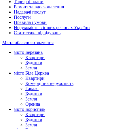
Тарифні плани
Ремонт та вдосконалення
Надавачі послуг
Послуги
Правила і умови
Нерухомість в інших регіонах України
Статистика відвідувань
Міста обласного значення
місто Березань
Квартири
Будинки
Земля
місто Біла Церква
Квартири
Комерційна нерухомість
Гаражі
Будинки
Земля
Оренда
місто Бориспіль
Квартири
Будинки
Земля