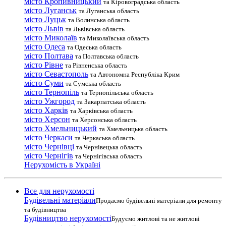
місто Кропивницький
та Кіровоградська область
місто Луганськ
та Луганська область
місто Луцьк
та Волинська область
місто Львів
та Львівська область
місто Миколаїв
та Миколаївська область
місто Одеса
та Одеська область
місто Полтава
та Полтавська область
місто Рівне
та Рівненська область
місто Севастополь
та Автономна Республіка Крим
місто Суми
та Сумська область
місто Тернопіль
та Тернопільська область
місто Ужгород
та Закарпатська область
місто Харків
та Харківська область
місто Херсон
та Херсонська область
місто Хмельницький
та Хмельницька область
місто Черкаси
та Черкаська область
місто Чернівці
та Чернівецька область
місто Чернігів
та Чернігівська область
Нерухомість в Україні
Все для нерухомості
Будівельні матеріали
Продаємо будівельні матеріали для ремонту
та будівництва
Будівництво нерухомості
Будуємо житлові та не житлові