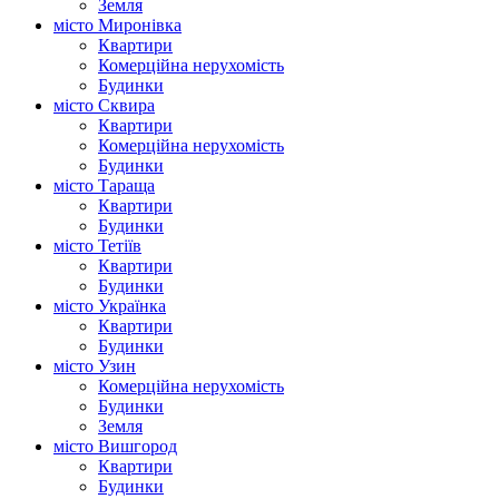
Земля
місто Миронівка
Квартири
Комерційна нерухомість
Будинки
місто Сквира
Квартири
Комерційна нерухомість
Будинки
місто Тараща
Квартири
Будинки
місто Тетіїв
Квартири
Будинки
місто Українка
Квартири
Будинки
місто Узин
Комерційна нерухомість
Будинки
Земля
місто Вишгород
Квартири
Будинки