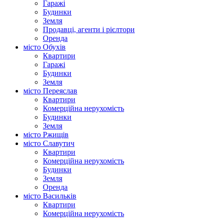
Гаражі
Будинки
Земля
Продавці, агенти і рієлтори
Оренда
місто Обухів
Квартири
Гаражі
Будинки
Земля
місто Переяслав
Квартири
Комерційна нерухомість
Будинки
Земля
місто Ржищів
місто Славутич
Квартири
Комерційна нерухомість
Будинки
Земля
Оренда
місто Василькiв
Квартири
Комерційна нерухомість