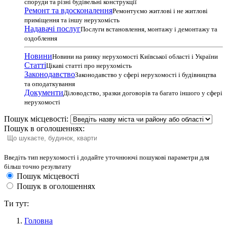
споруди та різні будівельні конструкції
Ремонт та вдосконалення
Ремонтуємо житлові і не житлові
приміщення та іншу нерухомість
Надавачі послуг
Послуги встановлення, монтажу і демонтажу та
оздоблення
Новини
Новини на ринку нерухомості Київської області і України
Статті
Цікаві статті про нерухомість
Законодавство
Законодавство у сфері нерухомості і будівництва
та оподаткування
Документи
Діловодство, зразки договорів та багато іншого у сфері
нерухомості
Пошук місцевості:
Пошук в оголошеннях:
Введіть тип нерухомості і додайте уточнюючі пошукові параметри для
більш точно результату
Пошук місцевості
Пошук в оголошеннях
Ти тут:
Головна