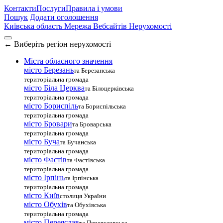
Контакти
Послуги
Правила і умови
Пошук
Додати оголошення
Київська область
Мережа Вебсайтів Нерухомості
←
Виберіть регіон нерухомості
Міста обласного значення
місто Березань
та Березанська
територіальна громада
місто Біла Церква
та Білоцерківська
територіальна громада
місто Бориспіль
та Бориспільська
територіальна громада
місто Бровари
та Броварська
територіальна громада
місто Буча
та Бучанська
територіальна громада
місто Фастів
та Фастівська
територіальна громада
місто Ірпінь
та Ірпінська
територіальна громада
місто Київ
столиця України
місто Обухів
та Обухівська
територіальна громада
місто Переяслав
та Переяславська