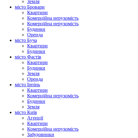
Земля
місто Бровари
Квартири
Комерційна нерухомість
Комерційна нерухомість
Будинки
Оренда
місто Буча
Квартири
Будинки
місто Фастів
Квартири
Будинки
Земля
Оренда
місто Ірпінь
Квартири
Комерційна нерухомість
Будинки
Земля
місто Київ
Агенції
Квартири
Комерційна нерухомість
Забудовники