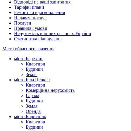
Відповіді на ваші запитання
Тарифні плани
Ремонт та вдосконалення
Надавачі послуг
Послуги
Правила і умови
Нерухомість в інших регіонах України
Статистика відвідувань
Міста обласного значення
місто Березань
Квартири
Будинки
Земля
місто Біла Церква
Квартири
Комерційна нерухомість
Гаражі
Будинки
Земля
Оренда
місто Бориспіль
Квартири
Будинки