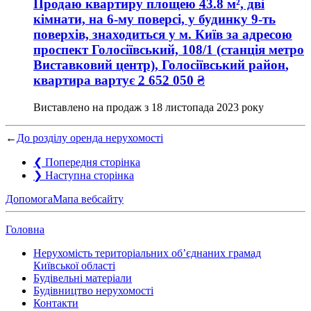
Продаю квартиру
площею
43.8
м², дві
кімнати, на 6-му поверсі, у будинку 9-ть
поверхів, знаходиться у
м. Київ
за адресою
проспект Голосіївський, 108/1 (станція метро
Виставковий центр), Голосіївський район
,
квартира вартує
2 652 050
₴
Виставлено на продаж з
18 листопада 2023 року
←
До розділу оренда нерухомості
❮
Попередня сторінка
❯
Наступна сторінка
Допомога
Мапа вебсайту
Головна
Нерухомість територіальних об’єднаних грамад
Київської області
Будівельні матеріали
Будівництво нерухомості
Контакти