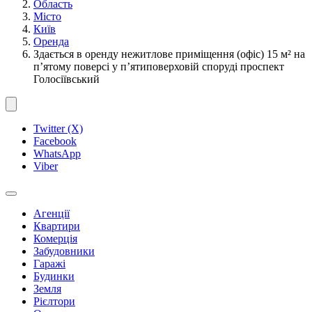
Область
Місто
Київ
Оренда
Здається в оренду нежитлове приміщення (офіс) 15 м² на
п’ятому поверсі у п’ятиповерховій споруді проспект
Голосіївський
Twitter (X)
Facebook
WhatsApp
Viber
Агенції
Квартири
Комерція
Забудовники
Гаражі
Будинки
Земля
Рієлтори