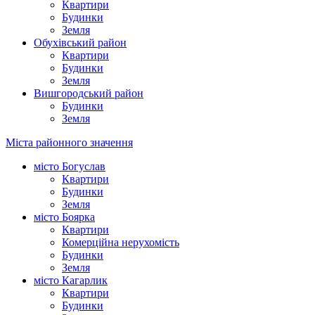
Квартири
Будинки
Земля
Обухівський район
Квартири
Будинки
Земля
Вишгородський район
Будинки
Земля
Міста районного значення
місто Богуслав
Квартири
Будинки
Земля
місто Боярка
Квартири
Комерційна нерухомість
Будинки
Земля
місто Кагарлик
Квартири
Будинки