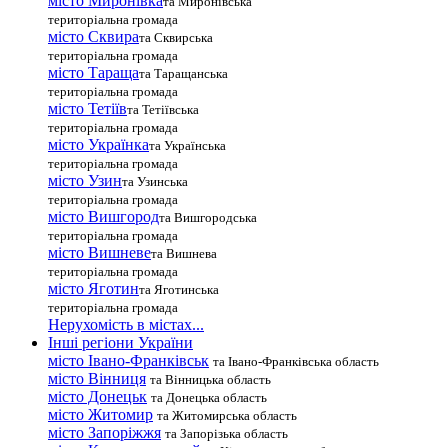
місто Миронівка
та Миронівська
територіальна громада
місто Сквира
та Сквирська
територіальна громада
місто Тараща
та Таращанська
територіальна громада
місто Тетіїв
та Тетіївська
територіальна громада
місто Українка
та Українська
територіальна громада
місто Узин
та Узинська
територіальна громада
місто Вишгород
та Вишгородська
територіальна громада
місто Вишневе
та Вишнева
територіальна громада
місто Яготин
та Яготинська
територіальна громада
Нерухомість в містах...
Інші регіони України
місто Івано-Франківськ
та Івано-Франківська область
місто Вінниця
та Вінницька область
місто Донецьк
та Донецька область
місто Житомир
та Житомирська область
місто Запоріжжя
та Запорізька область