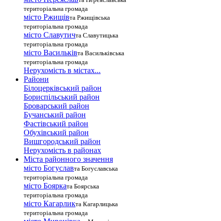
територіальна громада
місто Ржищів
та Ржищівська
територіальна громада
місто Славутич
та Славутицька
територіальна громада
місто Василькiв
та Васильківська
територіальна громада
Нерухомість в містах...
Райони
Білоцерківський район
Бориспільський район
Броварський район
Бучанський район
Фастівський район
Обухівський район
Вишгородський район
Нерухомість в районах
Міста районного значення
місто Богуслав
та Богуславська
територіальна громада
місто Боярка
та Боярська
територіальна громада
місто Кагарлик
та Кагарлицька
територіальна громада