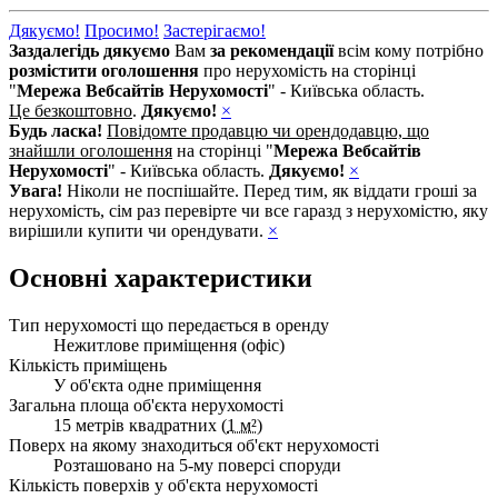
Дякуємо!
Просимо!
Застерігаємо!
Заздалегідь дякуємо
Вам
за рекомендації
всім кому потрібно
розмістити оголошення
про нерухомість на сторінці
"
Мережа Вебсайтів Нерухомості
" - Київська область.
Це безкоштовно
.
Дякуємо!
×
Будь ласка!
Повідомте продавцю чи орендодавцю, що
знайшли оголошення
на сторінці "
Мережа Вебсайтів
Нерухомості
" - Київська область.
Дякуємо!
×
Увага!
Ніколи не поспішайте. Перед тим, як віддати гроші за
нерухомість, сім раз перевірте чи все гаразд з нерухомістю, яку
вирішили купити чи орендувати.
×
Основні характеристики
Тип нерухомості що передається в оренду
Нежитлове приміщення (офіс)
Кількість приміщень
У об'єкта одне приміщення
Загальна площа об'єкта нерухомості
15 метрів квадратних (
1 м²
)
Поверх на якому знаходиться об'єкт нерухомості
Розташовано на 5-му поверсі споруди
Кількість поверхів у об'єкта нерухомості