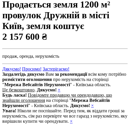
Продається земля 1200 м²
провулок Дружній в місті
Київ, земля коштує
2 157 600 ₴
продаж,
оренда,
нерухомість
Дякуємо!
Просимо!
Застерігаємо!
Заздалегідь дякуємо
Вам
за рекомендації
всім кому потрібно
розмістити оголошення
про нерухомість на сторінці
"
Мережа Вебсайтів Нерухомості
" - Київська область.
Це безкоштовно
.
Дякуємо!
×
Будь ласка!
Повідомте продавцю чи орендодавцю, що
знайшли оголошення
на сторінці "
Мережа Вебсайтів
Нерухомості
" - Київська область.
Дякуємо!
×
Увага!
Ніколи не поспішайте. Перед тим, як віддати гроші за
нерухомість, сім раз перевірте чи все гаразд з нерухомістю, яку
вирішили купити чи орендувати.
×