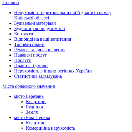
Головна
Нерухомість територіальних об’єднаних грамад
Київської області
Будівельні матеріали
Будівництво нерухомості
Контакти
Відповіді на ваші запитання
Тарифні плани
Ремонт та вдосконалення
Надавачі послуг
Послуги
Правила і умови
Нерухомість в інших регіонах України
Статистика відвідувань
Міста обласного значення
місто Березань
Квартири
Будинки
Земля
місто Біла Церква
Квартири
Комерційна нерухомість