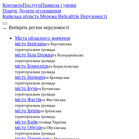
Контакти
Послуги
Правила і умови
Пошук
Додати оголошення
Київська область
Мережа Вебсайтів Нерухомості
←
Виберіть регіон нерухомості
Міста обласного значення
місто Березань
та Березанська
територіальна громада
місто Біла Церква
та Білоцерківська
територіальна громада
місто Бориспіль
та Бориспільська
територіальна громада
місто Бровари
та Броварська
територіальна громада
місто Буча
та Бучанська
територіальна громада
місто Фастів
та Фастівська
територіальна громада
місто Ірпінь
та Ірпінська
територіальна громада
місто Київ
столиця України
місто Обухів
та Обухівська
територіальна громада
місто Переяслав
та Переяславська