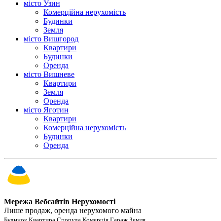
місто Узин
Комерційна нерухомість
Будинки
Земля
місто Вишгород
Квартири
Будинки
Оренда
місто Вишневе
Квартири
Земля
Оренда
місто Яготин
Квартири
Комерційна нерухомість
Будинки
Оренда
Мережа Вебсайтів Нерухомості
Лише продаж, оренда нерухомого майна
Будинок Квартира Споруда Комерція Гараж Земля