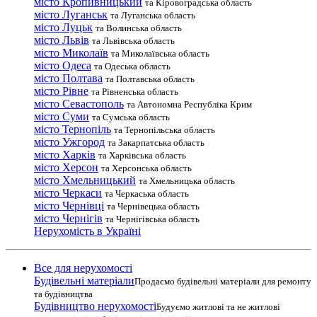
місто Кропивницький
та Кіровоградська область
місто Луганськ
та Луганська область
місто Луцьк
та Волинська область
місто Львів
та Львівська область
місто Миколаїв
та Миколаївська область
місто Одеса
та Одеська область
місто Полтава
та Полтавська область
місто Рівне
та Рівненська область
місто Севастополь
та Автономна Республіка Крим
місто Суми
та Сумська область
місто Тернопіль
та Тернопільська область
місто Ужгород
та Закарпатська область
місто Харків
та Харківська область
місто Херсон
та Херсонська область
місто Хмельницький
та Хмельницька область
місто Черкаси
та Черкаська область
місто Чернівці
та Чернівецька область
місто Чернігів
та Чернігівська область
Нерухомість в Україні
Все для нерухомості
Будівельні матеріали
Продаємо будівельні матеріали для ремонту
та будівництва
Будівництво нерухомості
Будуємо житлові та не житлові