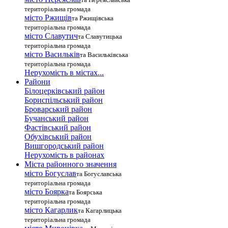
територіальна громада
місто Ржищів
та Ржищівська
територіальна громада
місто Славутич
та Славутицька
територіальна громада
місто Василькiв
та Васильківська
територіальна громада
Нерухомість в містах...
Райони
Білоцерківський район
Бориспільський район
Броварський район
Бучанський район
Фастівський район
Обухівський район
Вишгородський район
Нерухомість в районах
Міста районного значення
місто Богуслав
та Богуславська
територіальна громада
місто Боярка
та Боярська
територіальна громада
місто Кагарлик
та Кагарлицька
територіальна громада