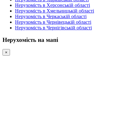
Нерухомість в Херсонській області
Нерухомість в Хмельницькій області
Нерухомість в Черкаській області
Нерухомість в Чернівецькій області
Нерухомість в Чернігівській області
Нерухомість на мапі
×