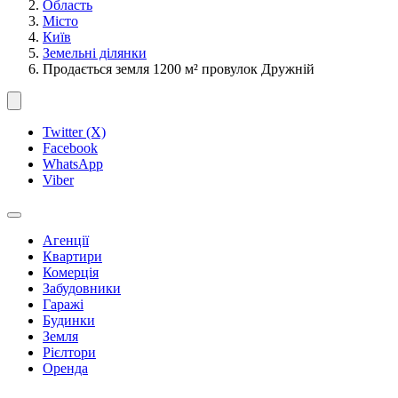
Область
Місто
Київ
Земельні ділянки
Продається земля 1200 м² провулок Дружній
Twitter (X)
Facebook
WhatsApp
Viber
Агенції
Квартири
Комерція
Забудовники
Гаражі
Будинки
Земля
Рієлтори
Оренда