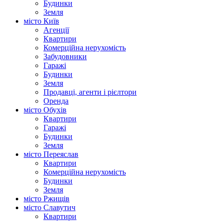
Будинки
Земля
місто Київ
Агенції
Квартири
Комерційна нерухомість
Забудовники
Гаражі
Будинки
Земля
Продавці, агенти і рієлтори
Оренда
місто Обухів
Квартири
Гаражі
Будинки
Земля
місто Переяслав
Квартири
Комерційна нерухомість
Будинки
Земля
місто Ржищів
місто Славутич
Квартири