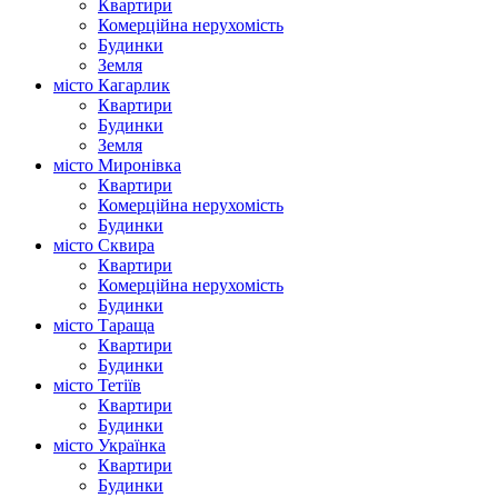
Квартири
Комерційна нерухомість
Будинки
Земля
місто Кагарлик
Квартири
Будинки
Земля
місто Миронівка
Квартири
Комерційна нерухомість
Будинки
місто Сквира
Квартири
Комерційна нерухомість
Будинки
місто Тараща
Квартири
Будинки
місто Тетіїв
Квартири
Будинки
місто Українка
Квартири
Будинки