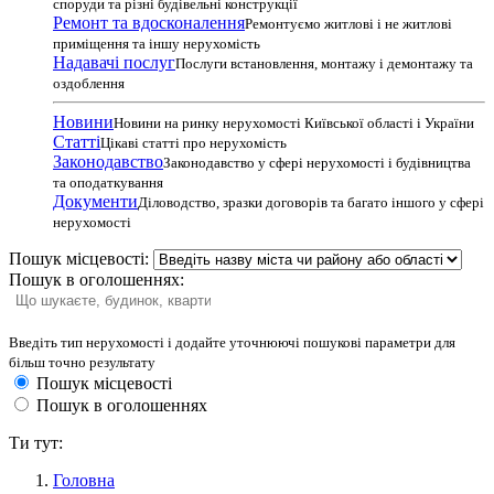
споруди та різні будівельні конструкції
Ремонт та вдосконалення
Ремонтуємо житлові і не житлові
приміщення та іншу нерухомість
Надавачі послуг
Послуги встановлення, монтажу і демонтажу та
оздоблення
Новини
Новини на ринку нерухомості Київської області і України
Статті
Цікаві статті про нерухомість
Законодавство
Законодавство у сфері нерухомості і будівництва
та оподаткування
Документи
Діловодство, зразки договорів та багато іншого у сфері
нерухомості
Пошук місцевості:
Пошук в оголошеннях:
Введіть тип нерухомості і додайте уточнюючі пошукові параметри для
більш точно результату
Пошук місцевості
Пошук в оголошеннях
Ти тут:
Головна