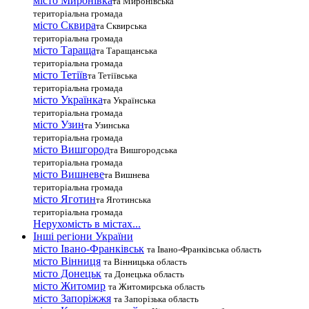
місто Миронівка
та Миронівська
територіальна громада
місто Сквира
та Сквирська
територіальна громада
місто Тараща
та Таращанська
територіальна громада
місто Тетіїв
та Тетіївська
територіальна громада
місто Українка
та Українська
територіальна громада
місто Узин
та Узинська
територіальна громада
місто Вишгород
та Вишгородська
територіальна громада
місто Вишневе
та Вишнева
територіальна громада
місто Яготин
та Яготинська
територіальна громада
Нерухомість в містах...
Інші регіони України
місто Івано-Франківськ
та Івано-Франківська область
місто Вінниця
та Вінницька область
місто Донецьк
та Донецька область
місто Житомир
та Житомирська область
місто Запоріжжя
та Запорізька область