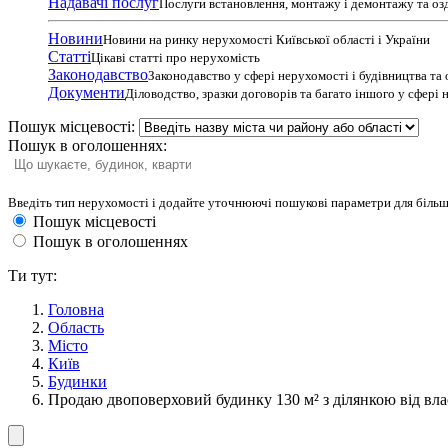
Надавачі послуг
Послуги встановлення, монтажу і демонтажу та оз
Новини
Новини на ринку нерухомості Київської області і України
Статті
Цікаві статті про нерухомість
Законодавство
Законодавство у сфері нерухомості і будівництва та
Документи
Діловодство, зразки договорів та багато іншого у сфері
Пошук місцевості:
Пошук в оголошеннях:
Введіть тип нерухомості і додайте уточнюючі пошукові параметри для більш
Пошук місцевості
Пошук в оголошеннях
Ти тут:
Головна
Область
Місто
Київ
Будинки
Продаю двоповерховий будинку 130 м² з ділянкою від вла