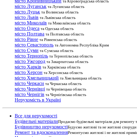
місто Кропивницький
та Кіровоградська область
місто Луганськ
та Луганська область
місто Луцьк
та Волинська область
місто Львів
та Львівська область
місто Миколаїв
та Миколаївська область
місто Одеса
та Одеська область
місто Полтава
та Полтавська область
місто Рівне
та Рівненська область
місто Севастополь
та Автономна Республіка Крим
місто Суми
та Сумська область
місто Тернопіль
та Тернопільська область
місто Ужгород
та Закарпатська область
місто Харків
та Харківська область
місто Херсон
та Херсонська область
місто Хмельницький
та Хмельницька область
місто Черкаси
та Черкаська область
місто Чернівці
та Чернівецька область
місто Чернігів
та Чернігівська область
Нерухомість в Україні
Все для нерухомості
Будівельні матеріали
Продаємо будівельні матеріали для ремонту т
Будівництво нерухомості
Будуємо житлові та не житлові споруди т
Ремонт та вдосконалення
Ремонтуємо житлові і не житлові прим