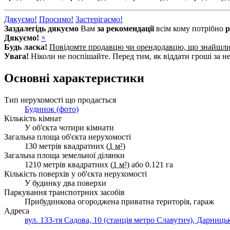
Дякуємо!
Просимо!
Застерігаємо!
Заздалегідь дякуємо
Вам
за рекомендації
всім кому потрібно
р
Дякуємо!
×
Будь ласка!
Повідомте продавцю чи орендодавцю, що знайшл
Увага!
Ніколи не поспішайте. Перед тим, як віддати гроші за не
Основні характеристики
Тип нерухомості що продається
Будинок (фото)
Кількість кімнат
У об'єкта чотири кімнати
Загальна площа об'єкта нерухомості
130 метрів квадратних (
1 м²
)
Загальна площа земельної ділянки
1210 метрів квадратних (
1 м²
) або 0.121 га
Кількість поверхів у об'єкта нерухомості
У будинку два поверхи
Паркування транспотрних засобів
Прибудинкова огороджена приватна територія, гараж
Адреса
вул. 133-тя Садова, 10 (станція метро Славутич), Дарниць