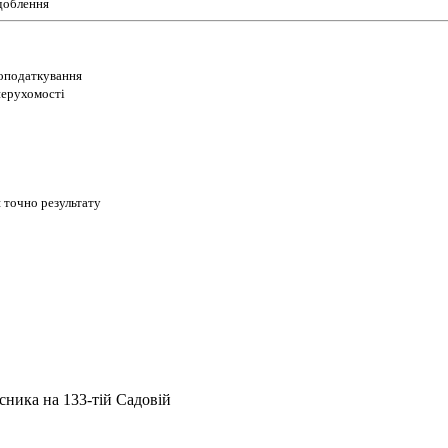
доблення
 оподаткування
 нерухомості
 точно результату
сника на 133-тій Садовій