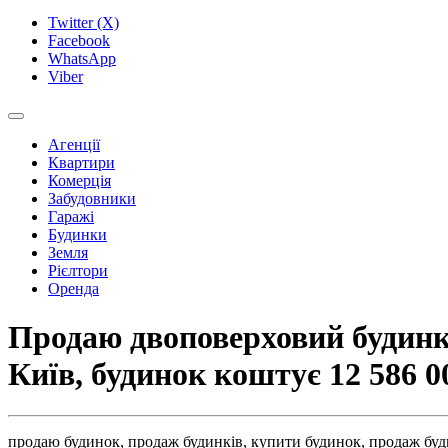
Twitter (X)
Facebook
WhatsApp
Viber
Агенції
Квартири
Комерція
Забудовники
Гаражі
Будинки
Земля
Рієлтори
Оренда
Продаю двоповерховий будинку 
Київ, будинок коштує
12 586 0
продаю будинок,
продаж будинків,
купити будинок,
продаж буд