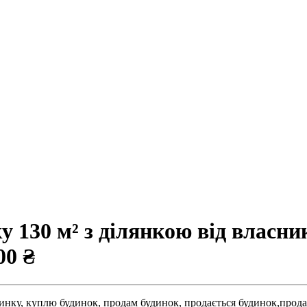
130 м² з ділянкою від власника
00 ₴
инку,
куплю будинок,
продам будинок,
продається будинок,
прода