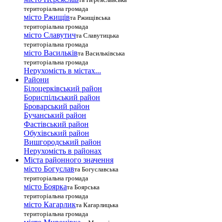
територіальна громада
місто Ржищів
та Ржищівська
територіальна громада
місто Славутич
та Славутицька
територіальна громада
місто Василькiв
та Васильківська
територіальна громада
Нерухомість в містах...
Райони
Білоцерківський район
Бориспільський район
Броварський район
Бучанський район
Фастівський район
Обухівський район
Вишгородський район
Нерухомість в районах
Міста районного значення
місто Богуслав
та Богуславська
територіальна громада
місто Боярка
та Боярська
територіальна громада
місто Кагарлик
та Кагарлицька
територіальна громада