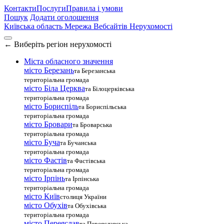
Контакти
Послуги
Правила і умови
Пошук
Додати оголошення
Київська область
Мережа Вебсайтів Нерухомості
←
Виберіть регіон нерухомості
Міста обласного значення
місто Березань
та Березанська
територіальна громада
місто Біла Церква
та Білоцерківська
територіальна громада
місто Бориспіль
та Бориспільська
територіальна громада
місто Бровари
та Броварська
територіальна громада
місто Буча
та Бучанська
територіальна громада
місто Фастів
та Фастівська
територіальна громада
місто Ірпінь
та Ірпінська
територіальна громада
місто Київ
столиця України
місто Обухів
та Обухівська
територіальна громада
місто Переяслав
та Переяславська