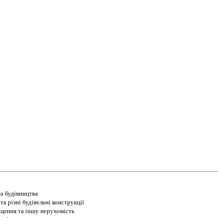
а будівництва
а різні будівельні конструкції
іщення та іншу нерухомість