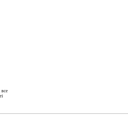
 все
ті