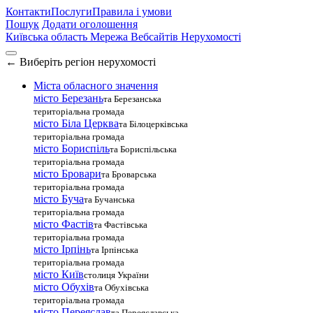
Контакти
Послуги
Правила і умови
Пошук
Додати оголошення
Київська область
Мережа Вебсайтів Нерухомості
←
Виберіть регіон нерухомості
Міста обласного значення
місто Березань
та Березанська
територіальна громада
місто Біла Церква
та Білоцерківська
територіальна громада
місто Бориспіль
та Бориспільська
територіальна громада
місто Бровари
та Броварська
територіальна громада
місто Буча
та Бучанська
територіальна громада
місто Фастів
та Фастівська
територіальна громада
місто Ірпінь
та Ірпінська
територіальна громада
місто Київ
столиця України
місто Обухів
та Обухівська
територіальна громада
місто Переяслав
та Переяславська