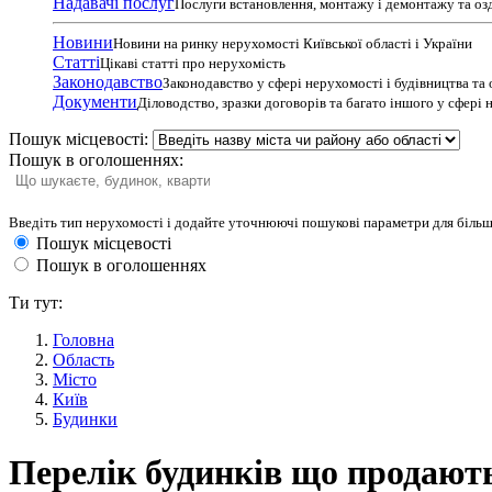
Надавачі послуг
Послуги встановлення, монтажу і демонтажу та оз
Новини
Новини на ринку нерухомості Київської області і України
Статті
Цікаві статті про нерухомість
Законодавство
Законодавство у сфері нерухомості і будівництва та
Документи
Діловодство, зразки договорів та багато іншого у сфері
Пошук місцевості:
Пошук в оголошеннях:
Введіть тип нерухомості і додайте уточнюючі пошукові параметри для більш
Пошук місцевості
Пошук в оголошеннях
Ти тут:
Головна
Область
Місто
Київ
Будинки
Перелік будинків що продають