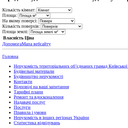
Кількість кімнат:
Площа:
На якому поверсі:
Кількість поверхів:
Площа землі:
Власність
Ціна
Допомога
Мапа вебсайту
Головна
Нерухомість територіальних об’єднаних грамад Київської 
Будівельні матеріали
Будівництво нерухомості
Контакти
Відповіді на ваші запитання
Тарифні плани
Ремонт та вдосконалення
Надавачі послуг
Послуги
Правила і умови
Нерухомість в інших регіонах України
Статистика відвідувань