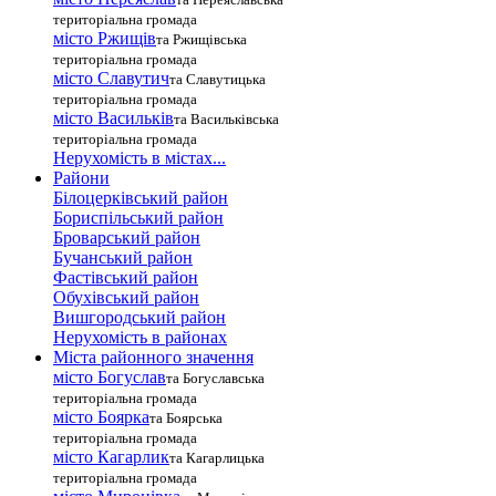
територіальна громада
місто Ржищів
та Ржищівська
територіальна громада
місто Славутич
та Славутицька
територіальна громада
місто Василькiв
та Васильківська
територіальна громада
Нерухомість в містах...
Райони
Білоцерківський район
Бориспільський район
Броварський район
Бучанський район
Фастівський район
Обухівський район
Вишгородський район
Нерухомість в районах
Міста районного значення
місто Богуслав
та Богуславська
територіальна громада
місто Боярка
та Боярська
територіальна громада
місто Кагарлик
та Кагарлицька
територіальна громада