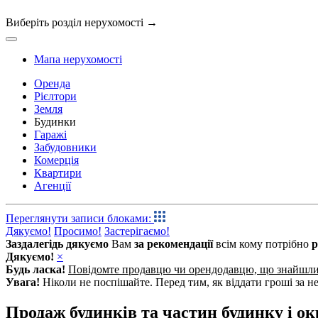
Виберіть розділ нерухомості
→
Мапа
нерухомості
Оренда
Рієлтори
Земля
Будинки
Гаражі
Забудовники
Комерція
Квартири
Агенції
Переглянути записи блоками:
Дякуємо!
Просимо!
Застерігаємо!
Заздалегідь дякуємо
Вам
за рекомендації
всім кому потрібно
р
Дякуємо!
×
Будь ласка!
Повідомте продавцю чи орендодавцю, що знайшл
Увага!
Ніколи не поспішайте. Перед тим, як віддати гроші за не
Продаж будинків та частин будинку і ок