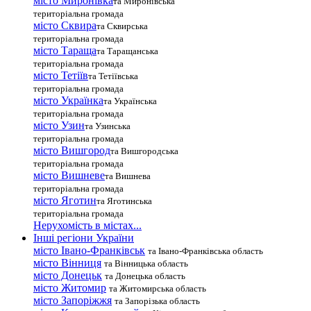
місто Миронівка
та Миронівська
територіальна громада
місто Сквира
та Сквирська
територіальна громада
місто Тараща
та Таращанська
територіальна громада
місто Тетіїв
та Тетіївська
територіальна громада
місто Українка
та Українська
територіальна громада
місто Узин
та Узинська
територіальна громада
місто Вишгород
та Вишгородська
територіальна громада
місто Вишневе
та Вишнева
територіальна громада
місто Яготин
та Яготинська
територіальна громада
Нерухомість в містах...
Інші регіони України
місто Івано-Франківськ
та Івано-Франківська область
місто Вінниця
та Вінницька область
місто Донецьк
та Донецька область
місто Житомир
та Житомирська область
місто Запоріжжя
та Запорізька область