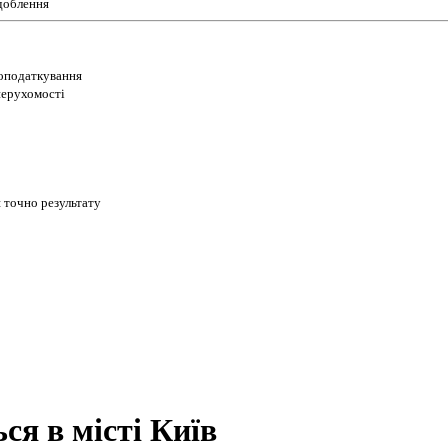
доблення
 оподаткування
 нерухомості
 точно результату
ся в місті Київ