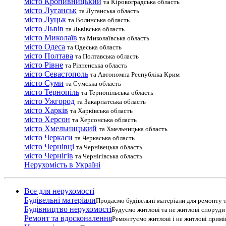
місто Кропивницький
та Кіровоградська область
місто Луганськ
та Луганська область
місто Луцьк
та Волинська область
місто Львів
та Львівська область
місто Миколаїв
та Миколаївська область
місто Одеса
та Одеська область
місто Полтава
та Полтавська область
місто Рівне
та Рівненська область
місто Севастополь
та Автономна Республіка Крим
місто Суми
та Сумська область
місто Тернопіль
та Тернопільська область
місто Ужгород
та Закарпатська область
місто Харків
та Харківська область
місто Херсон
та Херсонська область
місто Хмельницький
та Хмельницька область
місто Черкаси
та Черкаська область
місто Чернівці
та Чернівецька область
місто Чернігів
та Чернігівська область
Нерухомість в Україні
Все для нерухомості
Будівельні матеріали
Продаємо будівельні матеріали для ремонту т
Будівництво нерухомості
Будуємо житлові та не житлові споруди т
Ремонт та вдосконалення
Ремонтуємо житлові і не житлові прим