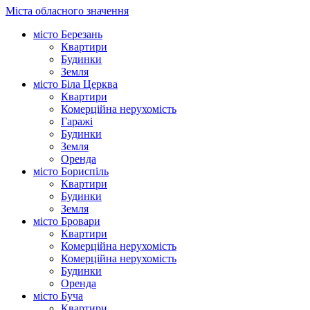
Міста обласного значення
місто Березань
Квартири
Будинки
Земля
місто Біла Церква
Квартири
Комерційна нерухомість
Гаражі
Будинки
Земля
Оренда
місто Бориспіль
Квартири
Будинки
Земля
місто Бровари
Квартири
Комерційна нерухомість
Комерційна нерухомість
Будинки
Оренда
місто Буча
Квартири