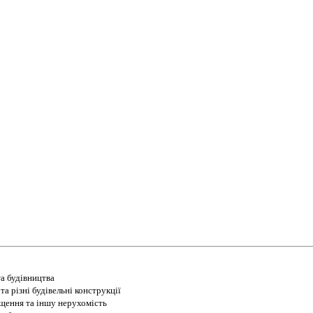
а будівництва
а різні будівельні конструкції
іщення та іншу нерухомість