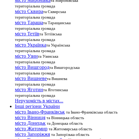
місто Миронівка
та Миронівська
територіальна громада
місто Сквира
та Сквирська
територіальна громада
місто Тараща
та Таращанська
територіальна громада
місто Тетіїв
та Тетіївська
територіальна громада
місто Українка
та Українська
територіальна громада
місто Узин
та Узинська
територіальна громада
місто Вишгород
та Вишгородська
територіальна громада
місто Вишневе
та Вишнева
територіальна громада
місто Яготин
та Яготинська
територіальна громада
Нерухомість в містах...
Інші регіони України
місто Івано-Франківськ
та Івано-Франківська область
місто Вінниця
та Вінницька область
місто Донецьк
та Донецька область
місто Житомир
та Житомирська область
місто Запоріжжя
та Запорізька область