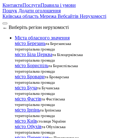
Контакти
Послуги
Правила і умови
Пошук
Додати оголошення
Київська область
Мережа Вебсайтів Нерухомості
←
Виберіть регіон нерухомості
Міста обласного значення
місто Березань
та Березанська
територіальна громада
місто Біла Церква
та Білоцерківська
територіальна громада
місто Бориспіль
та Бориспільська
територіальна громада
місто Бровари
та Броварська
територіальна громада
місто Буча
та Бучанська
територіальна громада
місто Фастів
та Фастівська
територіальна громада
місто Ірпінь
та Ірпінська
територіальна громада
місто Київ
столиця України
місто Обухів
та Обухівська
територіальна громада
місто Переяслав
та Переяславська