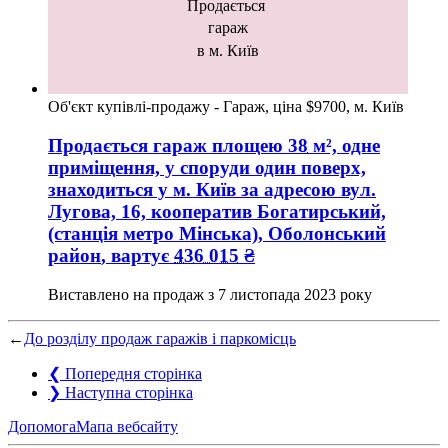
Продається
гараж
в м. Київ
Об'єкт купівлі-продажу - Гараж, ціна $9700, м. Київ
Продається гараж
площею
38
м², одне
приміщення, у споруди один поверх,
знаходиться у
м. Київ
за адресою
вул.
Лугова, 16, кооператив Богатирський,
(станція метро Мінська), Оболонський
район
, вартує
436 015
₴
Виставлено на продаж з
7 листопада 2023 року
←
До розділу продаж гаражів і паркомісць
❮
Попередня сторінка
❯
Наступна сторінка
Допомога
Мапа вебсайту