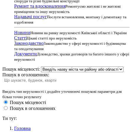
споруди та різні будівельні конструкції
Ремонт та вдосконалення
Ремонтуємо житлові і не житлові
приміщення та іншу нерухомість
Надавачі послуг
Послуги встановлення, монтажу і демонтажу та
оздоблення
Новини
Новини на ринку нерухомості Київської області і України
Статті
Цікаві статті про нерухомість
Законодавство
Законодавство у сфері нерухомості і будівництва
та оподаткування
Документи
Діловодство, зразки договорів та багато іншого у сфері
нерухомості
Пошук місцевості:
Пошук в оголошеннях:
Введіть тип нерухомості і додайте уточнюючі пошукові параметри для
більш точно результату
Пошук місцевості
Пошук в оголошеннях
Ти тут:
Головна