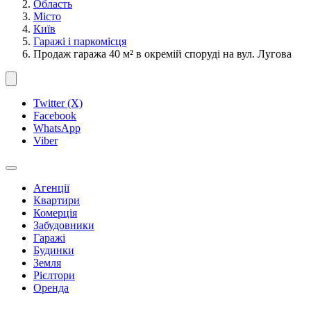
Область
Місто
Київ
Гаражі і паркомісця
Продаж гаража 40 м² в окремій споруді на вул. Лугова
Twitter (X)
Facebook
WhatsApp
Viber
Агенції
Квартири
Комерція
Забудовники
Гаражі
Будинки
Земля
Рієлтори
Оренда