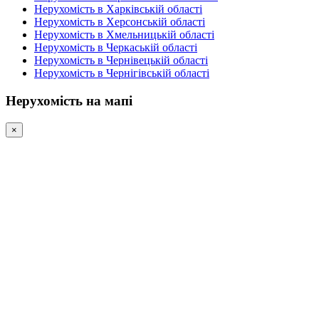
Нерухомість в Харківській області
Нерухомість в Херсонській області
Нерухомість в Хмельницькій області
Нерухомість в Черкаській області
Нерухомість в Чернівецькій області
Нерухомість в Чернігівській області
Нерухомість на мапі
×