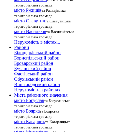
територіальна громада
місто Ржищів
та Ржищівська
територіальна громада
місто Славутич
та Славутицька
територіальна громада
місто Василькiв
та Васильківська
територіальна громада
Нерухомість в містах...
Райони
Білоцерківський район
Бориспільський район
Броварський район
Бучанський район
Фастівський район
Обухівський район
Вишгородський район
Нерухомість в районах
Міста районного значення
місто Богуслав
та Богуславська
територіальна громада
місто Боярка
та Боярська
територіальна громада
місто Кагарлик
та Кагарлицька
територіальна громада