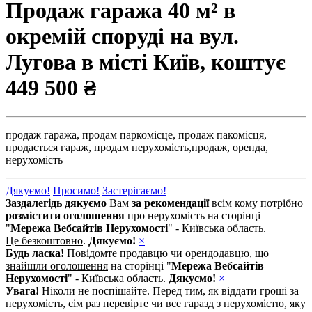
Продаж гаража 40 м² в
окремій споруді на вул.
Лугова в місті Київ, коштує
449 500 ₴
продаж гаража,
продам паркомісце,
продаж пакомісця,
продається гараж,
продам нерухомість,
продаж,
оренда,
нерухомість
Дякуємо!
Просимо!
Застерігаємо!
Заздалегідь дякуємо
Вам
за рекомендації
всім кому потрібно
розмістити оголошення
про нерухомість на сторінці
"
Мережа Вебсайтів Нерухомості
" - Київська область.
Це безкоштовно
.
Дякуємо!
×
Будь ласка!
Повідомте продавцю чи орендодавцю, що
знайшли оголошення
на сторінці "
Мережа Вебсайтів
Нерухомості
" - Київська область.
Дякуємо!
×
Увага!
Ніколи не поспішайте. Перед тим, як віддати гроші за
нерухомість, сім раз перевірте чи все гаразд з нерухомістю, яку