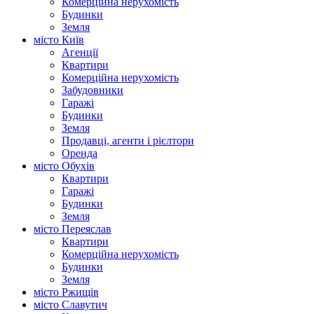
Комерційна нерухомість
Будинки
Земля
місто Київ
Агенції
Квартири
Комерційна нерухомість
Забудовники
Гаражі
Будинки
Земля
Продавці, агенти і рієлтори
Оренда
місто Обухів
Квартири
Гаражі
Будинки
Земля
місто Переяслав
Квартири
Комерційна нерухомість
Будинки
Земля
місто Ржищів
місто Славутич