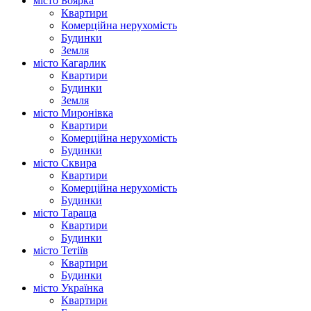
місто Боярка
Квартири
Комерційна нерухомість
Будинки
Земля
місто Кагарлик
Квартири
Будинки
Земля
місто Миронівка
Квартири
Комерційна нерухомість
Будинки
місто Сквира
Квартири
Комерційна нерухомість
Будинки
місто Тараща
Квартири
Будинки
місто Тетіїв
Квартири
Будинки
місто Українка
Квартири