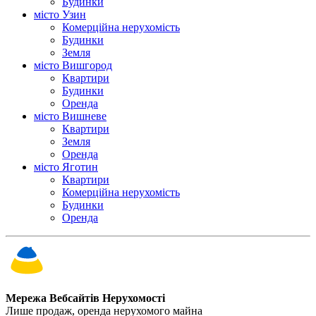
Будинки
місто Узин
Комерційна нерухомість
Будинки
Земля
місто Вишгород
Квартири
Будинки
Оренда
місто Вишневе
Квартири
Земля
Оренда
місто Яготин
Квартири
Комерційна нерухомість
Будинки
Оренда
Мережа Вебсайтів Нерухомості
Лише продаж, оренда нерухомого майна