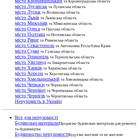
місто Кропивницький
та Кіровоградська область
місто Луганськ
та Луганська область
місто Луцьк
та Волинська область
місто Львів
та Львівська область
місто Миколаїв
та Миколаївська область
місто Одеса
та Одеська область
місто Полтава
та Полтавська область
місто Рівне
та Рівненська область
місто Севастополь
та Автономна Республіка Крим
місто Суми
та Сумська область
місто Тернопіль
та Тернопільська область
місто Ужгород
та Закарпатська область
місто Харків
та Харківська область
місто Херсон
та Херсонська область
місто Хмельницький
та Хмельницька область
місто Черкаси
та Черкаська область
місто Чернівці
та Чернівецька область
місто Чернігів
та Чернігівська область
Нерухомість в Україні
Все для нерухомості
Будівельні матеріали
Продаємо будівельні матеріали для ремонту
та будівництва
Будівництво нерухомості
Будуємо житлові та не житлові