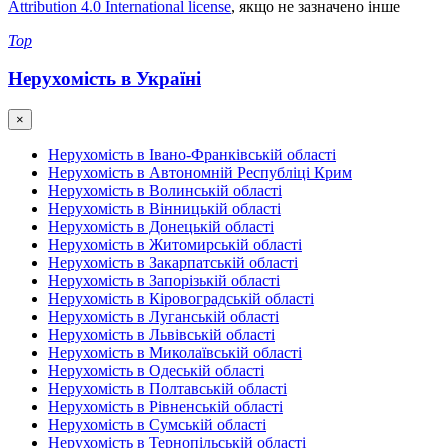
Attribution 4.0 International license
, якщо не зазначено інше
Top
Нерухомість в Україні
×
Нерухомість в Івано-Франківській області
Нерухомість в Автономній Республіці Крим
Нерухомість в Волинській області
Нерухомість в Вінницькій області
Нерухомість в Донецькій області
Нерухомість в Житомирській області
Нерухомість в Закарпатській області
Нерухомість в Запорізькій області
Нерухомість в Кіровоградській області
Нерухомість в Луганській області
Нерухомість в Львівській області
Нерухомість в Миколаївській області
Нерухомість в Одеській області
Нерухомість в Полтавській області
Нерухомість в Рівненській області
Нерухомість в Сумській області
Нерухомість в Тернопільській області