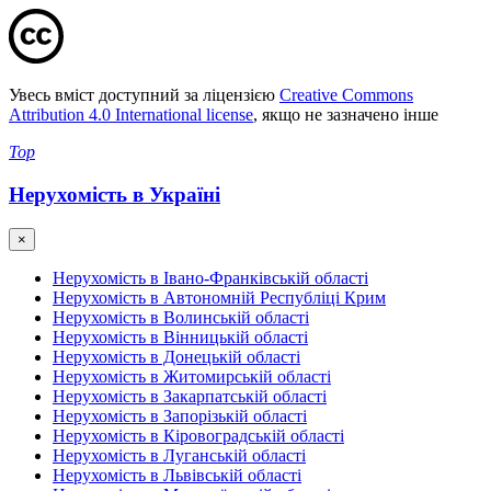
Увесь вміст доступний за ліцензією
Creative Commons
Attribution 4.0 International license
, якщо не зазначено інше
Top
Нерухомість в Україні
×
Нерухомість в Івано-Франківській області
Нерухомість в Автономній Республіці Крим
Нерухомість в Волинській області
Нерухомість в Вінницькій області
Нерухомість в Донецькій області
Нерухомість в Житомирській області
Нерухомість в Закарпатській області
Нерухомість в Запорізькій області
Нерухомість в Кіровоградській області
Нерухомість в Луганській області
Нерухомість в Львівській області