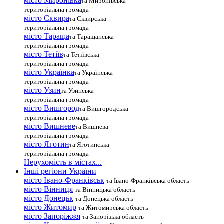
місто Миронівка
та Миронівська
територіальна громада
місто Сквира
та Сквирська
територіальна громада
місто Тараща
та Таращанська
територіальна громада
місто Тетіїв
та Тетіївська
територіальна громада
місто Українка
та Українська
територіальна громада
місто Узин
та Узинська
територіальна громада
місто Вишгород
та Вишгородська
територіальна громада
місто Вишневе
та Вишнева
територіальна громада
місто Яготин
та Яготинська
територіальна громада
Нерухомість в містах...
Інші регіони України
місто Івано-Франківськ
та Івано-Франківська область
місто Вінниця
та Вінницька область
місто Донецьк
та Донецька область
місто Житомир
та Житомирська область
місто Запоріжжя
та Запорізька область