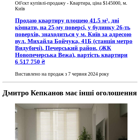
Об'єкт купівлі-продажу - Квартира, ціна $145000, м.
Київ
Продаю квартиру
площею
41.5
м², дві
кімнати, на 25-му поверсі, у будинку 26-ть
поверхів, знаходиться у
м. Київ
за адресою
вул. Михайла Бойчука, 41Б (станція метро
Видубичі), Печерський район
, (ЖК
Новопечерська Вежа), вартість квартири
6 517 750
₴
Виставлено на продаж з
7 червня 2024 року
Дмитро Кепканов має інші оголошення