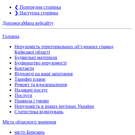
❮
Попередня сторінка
❯
Наступна сторінка
Допомога
Мапа вебсайту
Головна
Нерухомість територіальних об’єднаних грамад
Київської області
Будівельні матеріали
Будівництво нерухомості
Контакти
Відповіді на ваші запитання
Тарифні плани
Ремонт та вдосконалення
Надавачі послуг
Послуги
Правила і умови
Нерухомість в інших регіонах України
Статистика відвідувань
Міста обласного значення
місто Березань