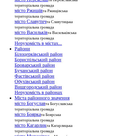
територіальна громада
місто Ржищів
та Ржищівська
територіальна громада
місто Славутич
та Славутицька
територіальна громада
місто Василькiв
та Васильківська
територіальна громада
Нерухомість в містах...
Райони
Білоцерківський район
Бориспільський район
Броварський район
Бучанський район
Фастівський район
Обухівський район
Вишгородський район
Нерухомість в районах
Міста районного значення
місто Богуслав
та Богуславська
територіальна громада
місто Боярка
та Боярська
територіальна громада
місто Кагарлик
та Кагарлицька
територіальна громада