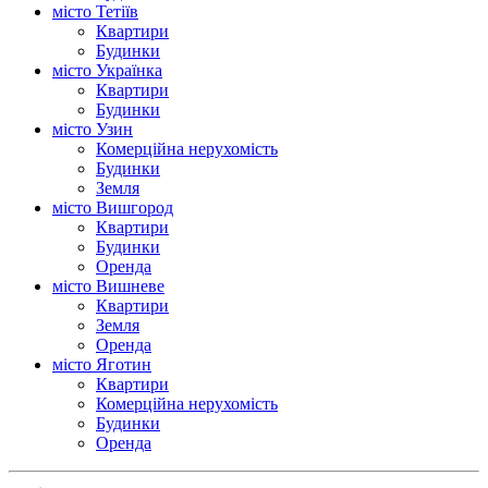
місто Тетіїв
Квартири
Будинки
місто Українка
Квартири
Будинки
місто Узин
Комерційна нерухомість
Будинки
Земля
місто Вишгород
Квартири
Будинки
Оренда
місто Вишневе
Квартири
Земля
Оренда
місто Яготин
Квартири
Комерційна нерухомість
Будинки
Оренда