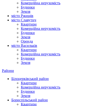
Комерційна нерухомість
Будинки
Земля
місто Ржищів
місто Славутич
Квартири
Комерційна нерухомість
Будинки
Земля
Оренда
місто Василькiв
Квартири
Комерційна нерухомість
Будинки
Земля
Райони
Білоцерківський район
Квартири
Комерційна нерухомість
Будинки
Земля
Бориспільський район
Квартири