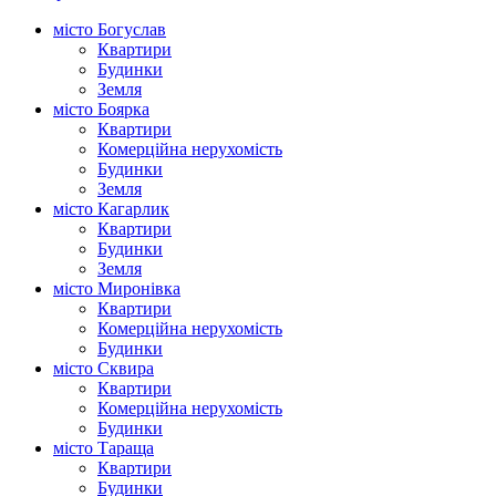
місто Богуслав
Квартири
Будинки
Земля
місто Боярка
Квартири
Комерційна нерухомість
Будинки
Земля
місто Кагарлик
Квартири
Будинки
Земля
місто Миронівка
Квартири
Комерційна нерухомість
Будинки
місто Сквира
Квартири
Комерційна нерухомість
Будинки
місто Тараща
Квартири
Будинки