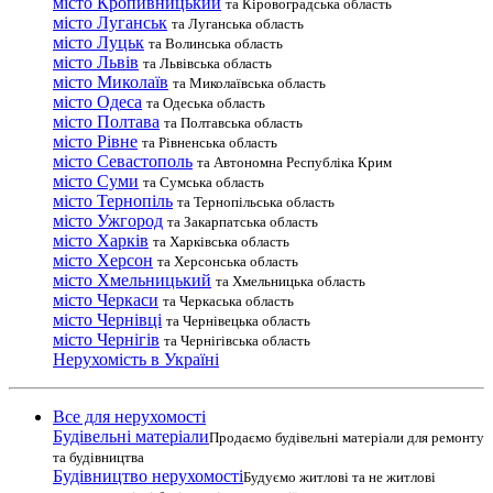
місто Кропивницький
та Кіровоградська область
місто Луганськ
та Луганська область
місто Луцьк
та Волинська область
місто Львів
та Львівська область
місто Миколаїв
та Миколаївська область
місто Одеса
та Одеська область
місто Полтава
та Полтавська область
місто Рівне
та Рівненська область
місто Севастополь
та Автономна Республіка Крим
місто Суми
та Сумська область
місто Тернопіль
та Тернопільська область
місто Ужгород
та Закарпатська область
місто Харків
та Харківська область
місто Херсон
та Херсонська область
місто Хмельницький
та Хмельницька область
місто Черкаси
та Черкаська область
місто Чернівці
та Чернівецька область
місто Чернігів
та Чернігівська область
Нерухомість в Україні
Все для нерухомості
Будівельні матеріали
Продаємо будівельні матеріали для ремонту
та будівництва
Будівництво нерухомості
Будуємо житлові та не житлові