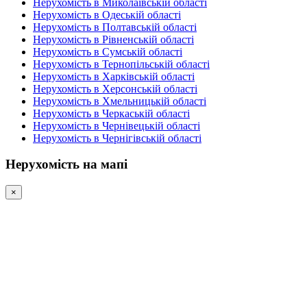
Нерухомість в Миколаївській області
Нерухомість в Одеській області
Нерухомість в Полтавській області
Нерухомість в Рівненській області
Нерухомість в Сумській області
Нерухомість в Тернопільській області
Нерухомість в Харківській області
Нерухомість в Херсонській області
Нерухомість в Хмельницькій області
Нерухомість в Черкаській області
Нерухомість в Чернівецькій області
Нерухомість в Чернігівській області
Нерухомість на мапі
×