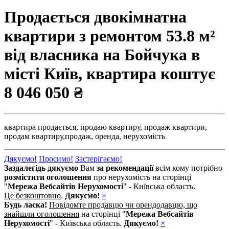
Продається двокімнатна
квартири з ремонтом 53.8 м²
від власника на Бойчука в
місті Київ, квартира коштує
8 046 050 ₴
квартира продається,
продаю квартиру,
продаж квартири,
продам квартиру,
продаж,
оренда,
нерухомість
Дякуємо!
Просимо!
Застерігаємо!
Заздалегідь дякуємо
Вам
за рекомендації
всім кому потрібно
розмістити оголошення
про нерухомість на сторінці
"
Мережа Вебсайтів Нерухомості
" - Київська область.
Це безкоштовно
.
Дякуємо!
×
Будь ласка!
Повідомте продавцю чи орендодавцю, що
знайшли оголошення
на сторінці "
Мережа Вебсайтів
Нерухомості
" - Київська область.
Дякуємо!
×