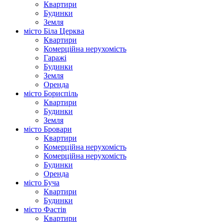
Квартири
Будинки
Земля
місто Біла Церква
Квартири
Комерційна нерухомість
Гаражі
Будинки
Земля
Оренда
місто Бориспіль
Квартири
Будинки
Земля
місто Бровари
Квартири
Комерційна нерухомість
Комерційна нерухомість
Будинки
Оренда
місто Буча
Квартири
Будинки
місто Фастів
Квартири