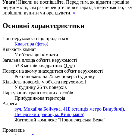
Увага!
Ніколи не поспішайте. Перед тим, як віддати гроші за
нерухомість, сім раз перевірте чи все гаразд з нерухомістю, яку
вирішили купити чи орендувати.
×
Основні характеристики
Тип нерухомості що продається
Квартира (фото)
Кількість кімнат
У об'єкта дві кімнати
Загальна площа об'єкта нерухомості
53.8 метрів квадратних (
1 м²
)
Поверх на якому знаходиться об'єкт нерухомості
Розташовано на 25-му поверсі будинку
Кількість поверхів у об'єкта нерухомості
У будинку 26-ть поверхів
Паркування транспотрних засобів
Прибудинкова територія
Адреса
вул. Михайла Бойчука, 41Б (станція метро Видубичі),
Печерський район, м. Київ (мапа)
Житловий комплекс "Новопечерська Вежа"
Продавець