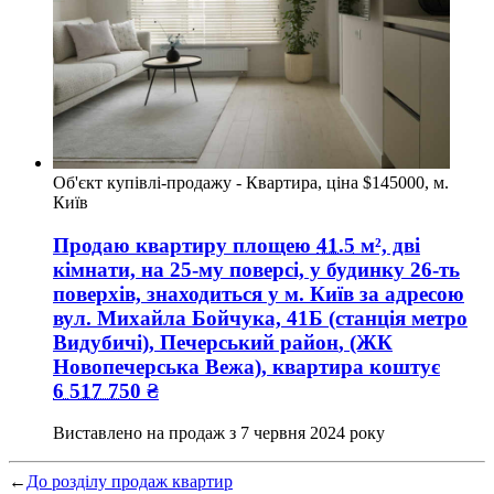
Об'єкт купівлі-продажу - Квартира, ціна $145000, м.
Київ
Продаю квартиру
площею
41.5
м², дві
кімнати, на 25-му поверсі, у будинку 26-ть
поверхів, знаходиться у
м. Київ
за адресою
вул. Михайла Бойчука, 41Б (станція метро
Видубичі), Печерський район
, (ЖК
Новопечерська Вежа), квартира коштує
6 517 750
₴
Виставлено на продаж з
7 червня 2024 року
←
До розділу продаж квартир