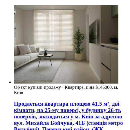
Об'єкт купівлі-продажу - Квартира, ціна $145000, м.
Київ
Продається квартира
площею
41.5
м², дві
кімнати, на 25-му поверсі, у будинку 26-ть
поверхів, знаходиться у
м. Київ
за адресою
вул. Михайла Бойчука, 41Б (станція метро
Видубичі), Печерський район
, (ЖК