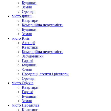
Будинки
Земля
Оренда
місто Ірпінь
Квартири
Комерційна нерухомість
Будинки
Земля
місто Київ
Агенції
Квартири
Комерційна нерухомість
Забудовники
Гаражі
Будинки
Земля
Продавці, агенти і рієлтори
Оренда
місто Обухів
Квартири
Гаражі
Будинки
Земля
місто Переяслав
Квартири