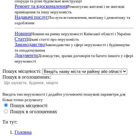
споруди та різні будівельні конструкції
Ремонт та вдосконалення
Ремонтуємо житлові і не житлові
приміщення та іншу нерухомість
Надавачі послуг
Послуги встановлення, монтажу і демонтажу та
оздоблення
Новини
Новини на ринку нерухомості Київської області і України
Статті
Цікаві статті про нерухомість
Законодавство
Законодавство у сфері нерухомості і будівництва
та оподаткування
Документи
Діловодство, зразки договорів та багато іншого у сфері
нерухомості
Пошук місцевості:
Пошук в оголошеннях:
Введіть тип нерухомості і додайте уточнюючі пошукові параметри для
більш точно результату
Пошук місцевості
Пошук в оголошеннях
Ти тут:
Головна