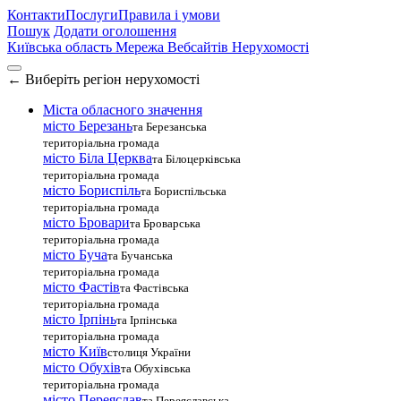
Контакти
Послуги
Правила і умови
Пошук
Додати оголошення
Київська область
Мережа Вебсайтів Нерухомості
←
Виберіть регіон нерухомості
Міста обласного значення
місто Березань
та Березанська
територіальна громада
місто Біла Церква
та Білоцерківська
територіальна громада
місто Бориспіль
та Бориспільська
територіальна громада
місто Бровари
та Броварська
територіальна громада
місто Буча
та Бучанська
територіальна громада
місто Фастів
та Фастівська
територіальна громада
місто Ірпінь
та Ірпінська
територіальна громада
місто Київ
столиця України
місто Обухів
та Обухівська
територіальна громада
місто Переяслав
та Переяславська