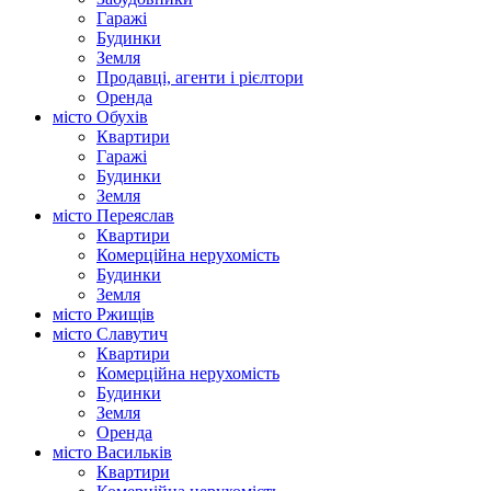
Гаражі
Будинки
Земля
Продавці, агенти і рієлтори
Оренда
місто Обухів
Квартири
Гаражі
Будинки
Земля
місто Переяслав
Квартири
Комерційна нерухомість
Будинки
Земля
місто Ржищів
місто Славутич
Квартири
Комерційна нерухомість
Будинки
Земля
Оренда
місто Василькiв
Квартири