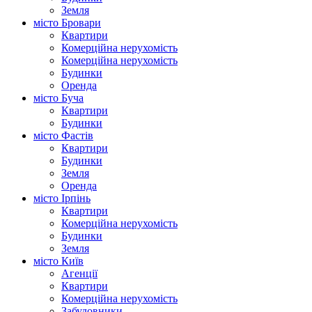
Земля
місто Бровари
Квартири
Комерційна нерухомість
Комерційна нерухомість
Будинки
Оренда
місто Буча
Квартири
Будинки
місто Фастів
Квартири
Будинки
Земля
Оренда
місто Ірпінь
Квартири
Комерційна нерухомість
Будинки
Земля
місто Київ
Агенції
Квартири
Комерційна нерухомість
Забудовники