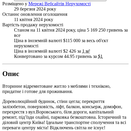
Розміщено у
Мережі Вебсайтів Нерухомості
29 березня 2024 року
Останнє оновлення оголошення
11 квітня 2024 року
Вартість продажу нерухомості
Станом на 11 квітня 2024 року, ціна 5 169 250 гривень за
все
Ціна в іноземній валюті $115 000 за весь об'єкт
нерухомості
Ціна в іноземній валюті $2 426 за
1 м²
Конвертовано за курсом 44.95 гривень за
$1
Опис
Вторинне відремнтоване житло з меблями і технікою,
придатне і готове для проживання.
Дореволюційний будинок, стіни цегла; перекриття
залізобетон, поверховість, ліфт, балкон, консьерж, домофон,
перехрестя з вул.Воровського, біля дороги, капітальний
ремонт, під’їзди охайні, парковка безкоштовна. Історичний та
діловий центр Київа! Ідеальне транспортне сполучення та всі
переваги центру міста! Відключень світла не існує!