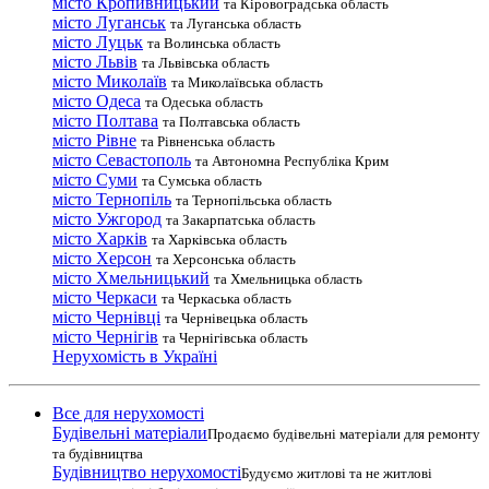
місто Кропивницький
та Кіровоградська область
місто Луганськ
та Луганська область
місто Луцьк
та Волинська область
місто Львів
та Львівська область
місто Миколаїв
та Миколаївська область
місто Одеса
та Одеська область
місто Полтава
та Полтавська область
місто Рівне
та Рівненська область
місто Севастополь
та Автономна Республіка Крим
місто Суми
та Сумська область
місто Тернопіль
та Тернопільська область
місто Ужгород
та Закарпатська область
місто Харків
та Харківська область
місто Херсон
та Херсонська область
місто Хмельницький
та Хмельницька область
місто Черкаси
та Черкаська область
місто Чернівці
та Чернівецька область
місто Чернігів
та Чернігівська область
Нерухомість в Україні
Все для нерухомості
Будівельні матеріали
Продаємо будівельні матеріали для ремонту
та будівництва
Будівництво нерухомості
Будуємо житлові та не житлові