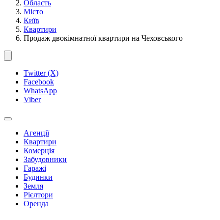
Область
Місто
Київ
Квартири
Продаж двокімнатної квартири на Чеховського
Twitter (X)
Facebook
WhatsApp
Viber
Агенції
Квартири
Комерція
Забудовники
Гаражі
Будинки
Земля
Рієлтори
Оренда