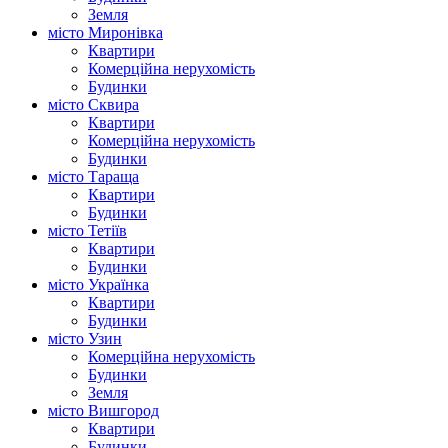
Земля
місто Миронівка
Квартири
Комерційна нерухомість
Будинки
місто Сквира
Квартири
Комерційна нерухомість
Будинки
місто Тараща
Квартири
Будинки
місто Тетіїв
Квартири
Будинки
місто Українка
Квартири
Будинки
місто Узин
Комерційна нерухомість
Будинки
Земля
місто Вишгород
Квартири
Будинки