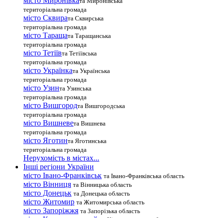
місто Миронівка
та Миронівська
територіальна громада
місто Сквира
та Сквирська
територіальна громада
місто Тараща
та Таращанська
територіальна громада
місто Тетіїв
та Тетіївська
територіальна громада
місто Українка
та Українська
територіальна громада
місто Узин
та Узинська
територіальна громада
місто Вишгород
та Вишгородська
територіальна громада
місто Вишневе
та Вишнева
територіальна громада
місто Яготин
та Яготинська
територіальна громада
Нерухомість в містах...
Інші регіони України
місто Івано-Франківськ
та Івано-Франківська область
місто Вінниця
та Вінницька область
місто Донецьк
та Донецька область
місто Житомир
та Житомирська область
місто Запоріжжя
та Запорізька область