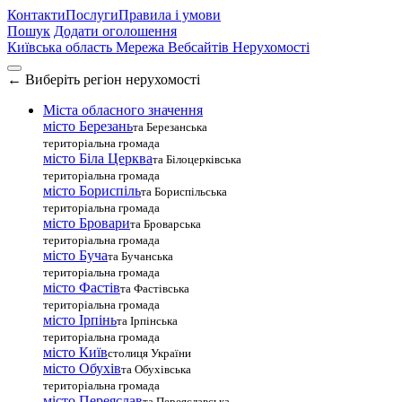
Контакти
Послуги
Правила і умови
Пошук
Додати оголошення
Київська область
Мережа Вебсайтів Нерухомості
←
Виберіть регіон нерухомості
Міста обласного значення
місто Березань
та Березанська
територіальна громада
місто Біла Церква
та Білоцерківська
територіальна громада
місто Бориспіль
та Бориспільська
територіальна громада
місто Бровари
та Броварська
територіальна громада
місто Буча
та Бучанська
територіальна громада
місто Фастів
та Фастівська
територіальна громада
місто Ірпінь
та Ірпінська
територіальна громада
місто Київ
столиця України
місто Обухів
та Обухівська
територіальна громада
місто Переяслав
та Переяславська