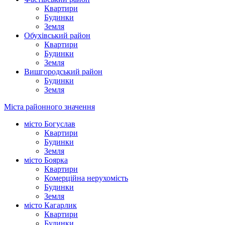
Квартири
Будинки
Земля
Обухівський район
Квартири
Будинки
Земля
Вишгородський район
Будинки
Земля
Міста районного значення
місто Богуслав
Квартири
Будинки
Земля
місто Боярка
Квартири
Комерційна нерухомість
Будинки
Земля
місто Кагарлик
Квартири
Будинки