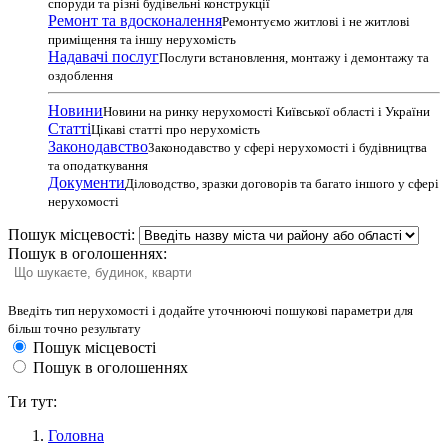
споруди та різні будівельні конструкції
Ремонт та вдосконалення
Ремонтуємо житлові і не житлові
приміщення та іншу нерухомість
Надавачі послуг
Послуги встановлення, монтажу і демонтажу та
оздоблення
Новини
Новини на ринку нерухомості Київської області і України
Статті
Цікаві статті про нерухомість
Законодавство
Законодавство у сфері нерухомості і будівництва
та оподаткування
Документи
Діловодство, зразки договорів та багато іншого у сфері
нерухомості
Пошук місцевості:
Пошук в оголошеннях:
Введіть тип нерухомості і додайте уточнюючі пошукові параметри для
більш точно результату
Пошук місцевості
Пошук в оголошеннях
Ти тут:
Головна