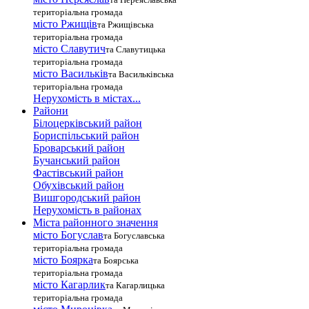
територіальна громада
місто Ржищів
та Ржищівська
територіальна громада
місто Славутич
та Славутицька
територіальна громада
місто Василькiв
та Васильківська
територіальна громада
Нерухомість в містах...
Райони
Білоцерківський район
Бориспільський район
Броварський район
Бучанський район
Фастівський район
Обухівський район
Вишгородський район
Нерухомість в районах
Міста районного значення
місто Богуслав
та Богуславська
територіальна громада
місто Боярка
та Боярська
територіальна громада
місто Кагарлик
та Кагарлицька
територіальна громада