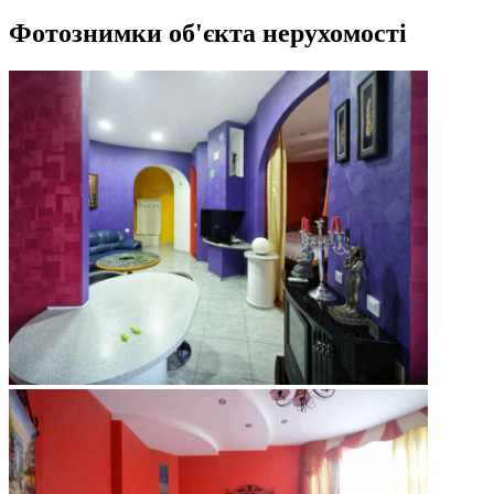
Фотознимки об'єкта нерухомості