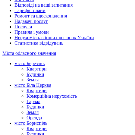
Відповіді на ваші запитання
Тарифні плани
Ремонт та вдосконалення
Надавачі послуг
Послуги
Правила і умови
Нерухомість в інших регіонах України
Статистика відвідувань
Міста обласного значення
місто Березань
Квартири
Будинки
Земля
місто Біла Церква
Квартири
Комерційна нерухомість
Гаражі
Будинки
Земля
Оренда
місто Бориспіль
Квартири
Будинки