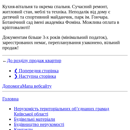
Кухня-вітальня та окрема спальня. Сучасний ремонт,
житловий стан, меблі та техніка. Неподалік від дому є
дитячий та спортивний майданчик, парк ім. Гончара.
Ботанічний сад імені академіка Фоміна. Можлива оплата в
кріптовалюті!
Документам більше 3-х років (мінімальний податок),
зареєстрованих немає, перепланування узаконено, вільний
продаж!
←
До розділу продаж квартир
❮
Попередня сторінка
❯
Наступна сторінка
Допомога
Мапа вебсайту
Головна
Нерухомість територіальних об’єднаних грамад
Київської області
Будівельні матеріали
Будівництво нерухомості
Контакти