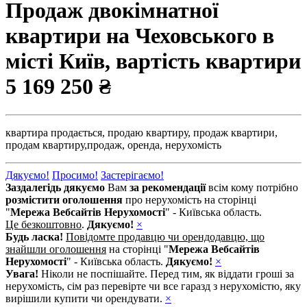
Продаж двокімнатної
квартири на Чеховського в
місті Київ, вартість квартири
5 169 250 ₴
квартира продається,
продаю квартиру,
продаж квартири,
продам квартиру,
продаж,
оренда,
нерухомість
Дякуємо!
Просимо!
Застерігаємо!
Заздалегідь дякуємо
Вам
за рекомендації
всім кому потрібно
розмістити оголошення
про нерухомість на сторінці
"
Мережа Вебсайтів Нерухомості
" - Київська область.
Це безкоштовно
.
Дякуємо!
×
Будь ласка!
Повідомте продавцю чи орендодавцю, що
знайшли оголошення
на сторінці "
Мережа Вебсайтів
Нерухомості
" - Київська область.
Дякуємо!
×
Увага!
Ніколи не поспішайте. Перед тим, як віддати гроші за
нерухомість, сім раз перевірте чи все гаразд з нерухомістю, яку
вирішили купити чи орендувати.
×