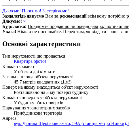
Дякуємо!
Просимо!
Застерігаємо!
Заздалегідь дякуємо
Вам
за рекомендації
всім кому потрібно
р
Дякуємо!
×
Будь ласка!
Повідомте продавцю чи орендодавцю, що знайшл
Увага!
Ніколи не поспішайте. Перед тим, як віддати гроші за не
Основні характеристики
Тип нерухомості що продається
Квартира (фото)
Кількість кімнат
У об'єкта дві кімнати
Загальна площа об'єкта нерухомості
45.7 метрів квадратних (
1 м²
)
Поверх на якому знаходиться об'єкт нерухомості
Розташовано на 3-му поверсі будинку
Кількість поверхів у об'єкта нерухомості
У будинку п'ять поверхів
Паркування транспотрних засобів
Прибудинкова територія
Адреса
вул. Данила Щербаківського, 59А (станція метро Нивки), 