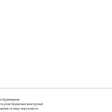
а будівництва
а різні будівельні конструкції
іщення та іншу нерухомість