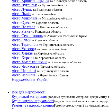
місто Кропивницький
та Кіровоградська область
місто Луганськ
та Луганська область
місто Луцьк
та Волинська область
місто Львів
та Львівська область
місто Миколаїв
та Миколаївська область
місто Одеса
та Одеська область
місто Полтава
та Полтавська область
місто Рівне
та Рівненська область
місто Севастополь
та Автономна Республіка Крим
місто Суми
та Сумська область
місто Тернопіль
та Тернопільська область
місто Ужгород
та Закарпатська область
місто Харків
та Харківська область
місто Херсон
та Херсонська область
місто Хмельницький
та Хмельницька область
місто Черкаси
та Черкаська область
місто Чернівці
та Чернівецька область
місто Чернігів
та Чернігівська область
Нерухомість в Україні
Все для нерухомості
Будівельні матеріали
Продаємо будівельні матеріали для ремонту т
Будівництво нерухомості
Будуємо житлові та не житлові споруди т
Ремонт та вдосконалення
Ремонтуємо житлові і не житлові прим