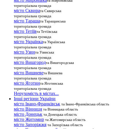
місто Миронівка
та Миронівська
територіальна громада
місто Сквира
та Сквирська
територіальна громада
місто Тараща
та Таращанська
територіальна громада
місто Тетіїв
та Тетіївська
територіальна громада
місто Українка
та Українська
територіальна громада
місто Узин
та Узинська
територіальна громада
місто Вишгород
та Вишгородська
територіальна громада
місто Вишневе
та Вишнева
територіальна громада
місто Яготин
та Яготинська
територіальна громада
Нерухомість в містах...
Інші регіони України
місто Івано-Франківськ
та Івано-Франківська область
місто Вінниця
та Вінницька область
місто Донецьк
та Донецька область
місто Житомир
та Житомирська область
місто Запоріжжя
та Запорізька область