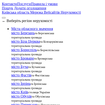
Контакти
Послуги
Правила і умови
Пошук
Додати оголошення
Київська область
Мережа Вебсайтів Нерухомості
←
Виберіть регіон нерухомості
Міста обласного значення
місто Березань
та Березанська
територіальна громада
місто Біла Церква
та Білоцерківська
територіальна громада
місто Бориспіль
та Бориспільська
територіальна громада
місто Бровари
та Броварська
територіальна громада
місто Буча
та Бучанська
територіальна громада
місто Фастів
та Фастівська
територіальна громада
місто Ірпінь
та Ірпінська
територіальна громада
місто Київ
столиця України
місто Обухів
та Обухівська
територіальна громада
місто Переяслав
та Переяславська