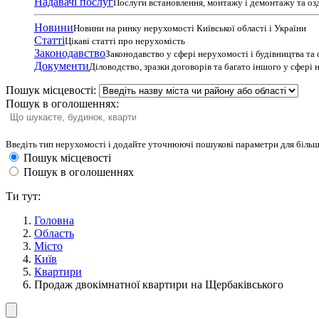
Надавачі послуг
Послуги встановлення, монтажу і демонтажу та оз
Новини
Новини на ринку нерухомості Київської області і України
Статті
Цікаві статті про нерухомість
Законодавство
Законодавство у сфері нерухомості і будівництва та
Документи
Діловодство, зразки договорів та багато іншого у сфері
Пошук місцевості:
Пошук в оголошеннях:
Введіть тип нерухомості і додайте уточнюючі пошукові параметри для більш
Пошук місцевості
Пошук в оголошеннях
Ти тут:
Головна
Область
Місто
Київ
Квартири
Продаж двокімнатної квартири на Щербаківського