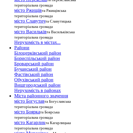
територіальна громада
місто Ржищів
та Ржищівська
територіальна громада
місто Славутич
та Славутицька
територіальна громада
місто Василькiв
та Васильківська
територіальна громада
Нерухомість в містах...
Райони
Білоцерківський район
Бориспільський район
Броварський район
Бучанський район
Фастівський район
Обухівський район
Вишгородський район
Нерухомість в районах
Міста районного значення
місто Богуслав
та Богуславська
територіальна громада
місто Боярка
та Боярська
територіальна громада
місто Кагарлик
та Кагарлицька
територіальна громада