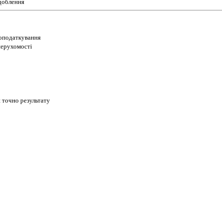
доблення
 оподаткування
 нерухомості
 точно результату