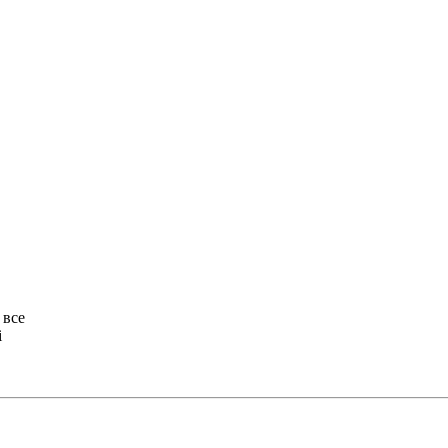
 все
і