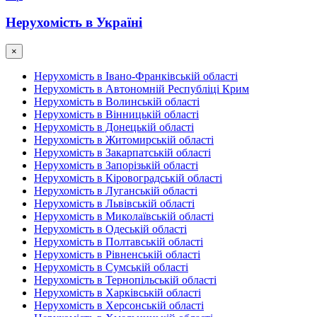
Нерухомість в Україні
×
Нерухомість в Івано-Франківській області
Нерухомість в Автономній Республіці Крим
Нерухомість в Волинській області
Нерухомість в Вінницькій області
Нерухомість в Донецькій області
Нерухомість в Житомирській області
Нерухомість в Закарпатській області
Нерухомість в Запорізькій області
Нерухомість в Кіровоградській області
Нерухомість в Луганській області
Нерухомість в Львівській області
Нерухомість в Миколаївській області
Нерухомість в Одеській області
Нерухомість в Полтавській області
Нерухомість в Рівненській області
Нерухомість в Сумській області
Нерухомість в Тернопільській області
Нерухомість в Харківській області
Нерухомість в Херсонській області