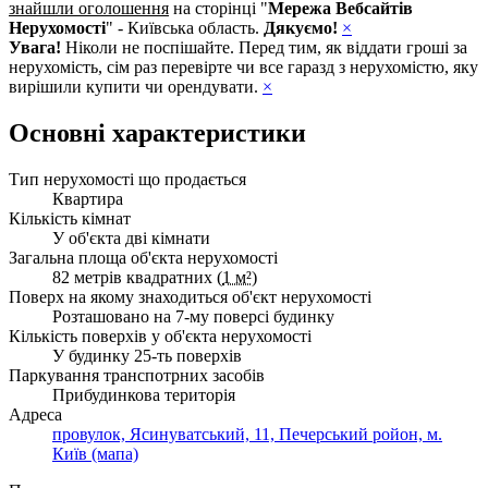
знайшли оголошення
на сторінці "
Мережа Вебсайтів
Нерухомості
" - Київська область.
Дякуємо!
×
Увага!
Ніколи не поспішайте. Перед тим, як віддати гроші за
нерухомість, сім раз перевірте чи все гаразд з нерухомістю, яку
вирішили купити чи орендувати.
×
Основні характеристики
Тип нерухомості що продається
Квартира
Кількість кімнат
У об'єкта дві кімнати
Загальна площа об'єкта нерухомості
82 метрів квадратних (
1 м²
)
Поверх на якому знаходиться об'єкт нерухомості
Розташовано на 7-му поверсі будинку
Кількість поверхів у об'єкта нерухомості
У будинку 25-ть поверхів
Паркування транспотрних засобів
Прибудинкова територія
Адреса
провулок, Ясинуватський, 11, Печерський ройон, м.
Київ (мапа)