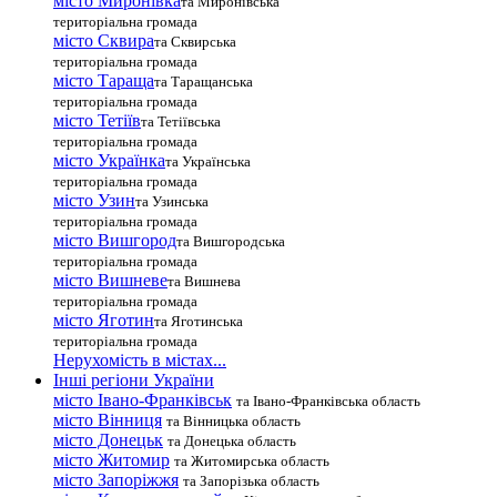
місто Миронівка
та Миронівська
територіальна громада
місто Сквира
та Сквирська
територіальна громада
місто Тараща
та Таращанська
територіальна громада
місто Тетіїв
та Тетіївська
територіальна громада
місто Українка
та Українська
територіальна громада
місто Узин
та Узинська
територіальна громада
місто Вишгород
та Вишгородська
територіальна громада
місто Вишневе
та Вишнева
територіальна громада
місто Яготин
та Яготинська
територіальна громада
Нерухомість в містах...
Інші регіони України
місто Івано-Франківськ
та Івано-Франківська область
місто Вінниця
та Вінницька область
місто Донецьк
та Донецька область
місто Житомир
та Житомирська область
місто Запоріжжя
та Запорізька область