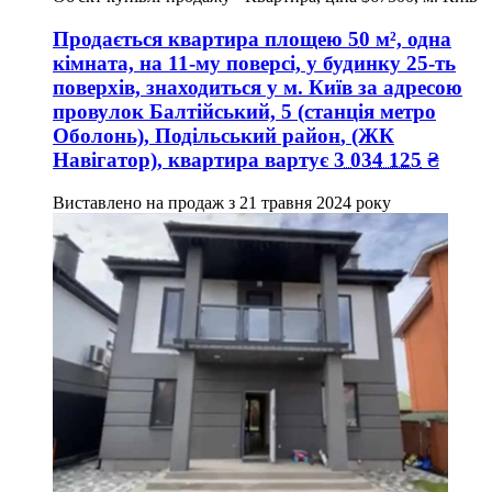
Продається квартира
площею
50
м², одна
кімната, на 11-му поверсі, у будинку 25-ть
поверхів, знаходиться у
м. Київ
за адресою
провулок Балтійський, 5 (станція метро
Оболонь), Подільський район
, (ЖК
Навігатор), квартира вартує
3 034 125
₴
Виставлено на продаж з
21 травня 2024 року