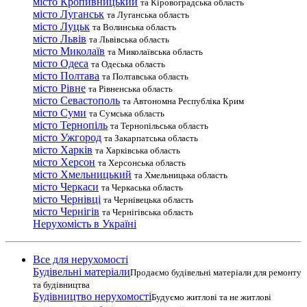
місто Кропивницький
та Кіровоградська область
місто Луганськ
та Луганська область
місто Луцьк
та Волинська область
місто Львів
та Львівська область
місто Миколаїв
та Миколаївська область
місто Одеса
та Одеська область
місто Полтава
та Полтавська область
місто Рівне
та Рівненська область
місто Севастополь
та Автономна Республіка Крим
місто Суми
та Сумська область
місто Тернопіль
та Тернопільська область
місто Ужгород
та Закарпатська область
місто Харків
та Харківська область
місто Херсон
та Херсонська область
місто Хмельницький
та Хмельницька область
місто Черкаси
та Черкаська область
місто Чернівці
та Чернівецька область
місто Чернігів
та Чернігівська область
Нерухомість в Україні
Все для нерухомості
Будівельні матеріали
Продаємо будівельні матеріали для ремонту
та будівництва
Будівництво нерухомості
Будуємо житлові та не житлові