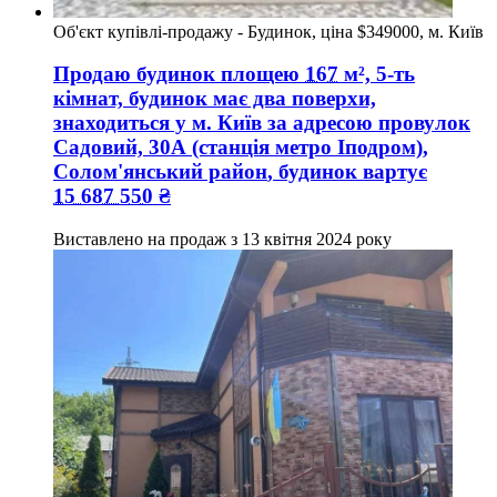
Об'єкт купівлі-продажу - Будинок, ціна $349000, м. Київ
Продаю будинок
площею
167
м², 5-ть
кімнат, будинок має два поверхи,
знаходиться у
м. Київ
за адресою
провулок
Садовий, 30А (станція метро Іподром),
Солом'янський район
, будинок вартує
15 687 550
₴
Виставлено на продаж з
13 квітня 2024 року