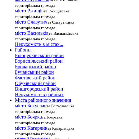
територіальна громада
місто Ржищів
та Ржищівська
територіальна громада
місто Славутич
та Славутицька
територіальна громада
місто Василькiв
та Васильківська
територіальна громада
Нерухомість в містах...
Райони
Білоцерківський район
Бориспільський район
Броварський район
Бучанський район
Фастівський район
Обухівський район
Вишгородський район
Нерухомість в районах
Міста районного значення
місто Богуслав
та Богуславська
територіальна громада
місто Боярка
та Боярська
територіальна громада
місто Кагарлик
та Кагарлицька
територіальна громада