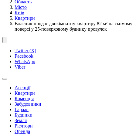
Область
Місто
Київ
Квартири
Власник продає двокімнатну квартиру 82 м² на сьомому
поверсі у 25-поверховому будинку провулок
Twitter (X)
Facebook
WhatsApp
Viber
Агенції
Квартири
Комерція
Забудовники
Гаражі
Будинки
Земля
Рієлтори
Оренда