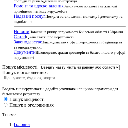
споруди та різні будівельні конструкції
Ремонт та вдосконалення
Ремонтуємо житлові і не житлові
приміщення та іншу нерухомість
Надавачі послуг
Послуги встановлення, монтажу і демонтажу та
оздоблення
Новини
Новини на ринку нерухомості Київської області і України
Статті
Цікаві статті про нерухомість
Законодавство
Законодавство у сфері нерухомості і будівництва
та оподаткування
Документи
Діловодство, зразки договорів та багато іншого у сфері
нерухомості
Пошук місцевості:
Пошук в оголошеннях:
Введіть тип нерухомості і додайте уточнюючі пошукові параметри для
більш точно результату
Пошук місцевості
Пошук в оголошеннях
Ти тут:
Головна