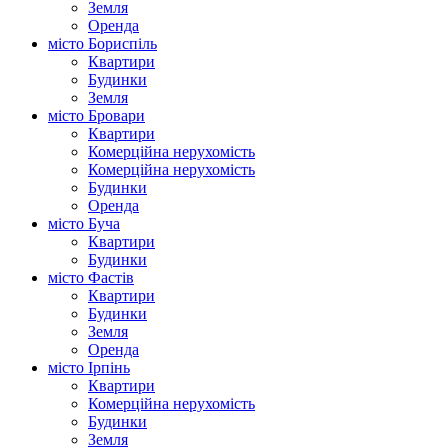
Земля
Оренда
місто Бориспіль
Квартири
Будинки
Земля
місто Бровари
Квартири
Комерційна нерухомість
Комерційна нерухомість
Будинки
Оренда
місто Буча
Квартири
Будинки
місто Фастів
Квартири
Будинки
Земля
Оренда
місто Ірпінь
Квартири
Комерційна нерухомість
Будинки
Земля