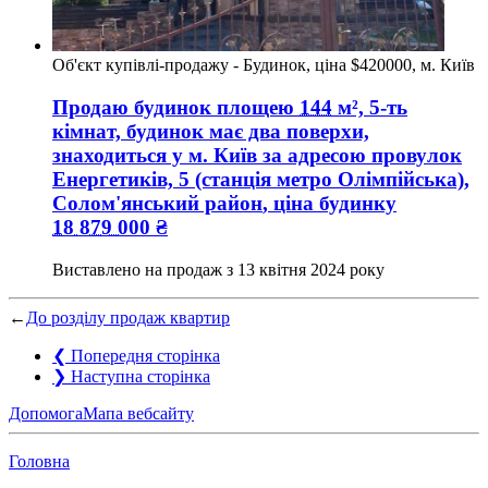
Об'єкт купівлі-продажу - Будинок, ціна $420000, м. Київ
Продаю будинок
площею
144
м², 5-ть
кімнат, будинок має два поверхи,
знаходиться у
м. Київ
за адресою
провулок
Енергетиків, 5 (станція метро Олімпійська),
Солом'янський район
, ціна будинку
18 879 000
₴
Виставлено на продаж з
13 квітня 2024 року
←
До розділу продаж квартир
❮
Попередня сторінка
❯
Наступна сторінка
Допомога
Мапа вебсайту
Головна