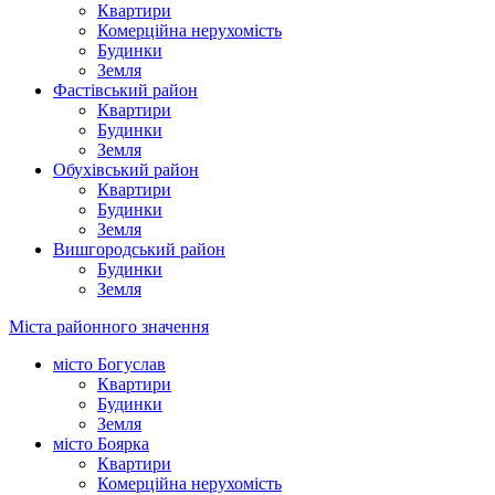
Квартири
Комерційна нерухомість
Будинки
Земля
Фастівський район
Квартири
Будинки
Земля
Обухівський район
Квартири
Будинки
Земля
Вишгородський район
Будинки
Земля
Міста районного значення
місто Богуслав
Квартири
Будинки
Земля
місто Боярка
Квартири
Комерційна нерухомість