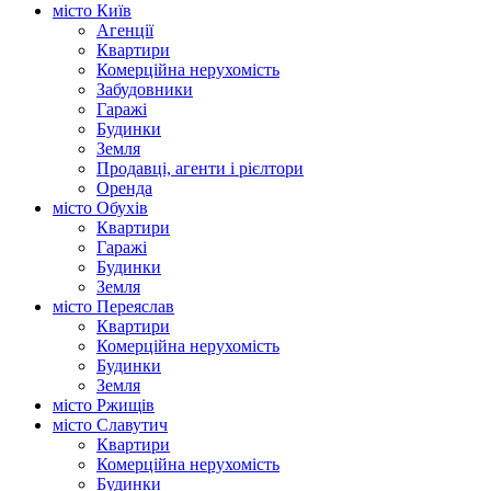
місто Київ
Агенції
Квартири
Комерційна нерухомість
Забудовники
Гаражі
Будинки
Земля
Продавці, агенти і рієлтори
Оренда
місто Обухів
Квартири
Гаражі
Будинки
Земля
місто Переяслав
Квартири
Комерційна нерухомість
Будинки
Земля
місто Ржищів
місто Славутич
Квартири
Комерційна нерухомість
Будинки