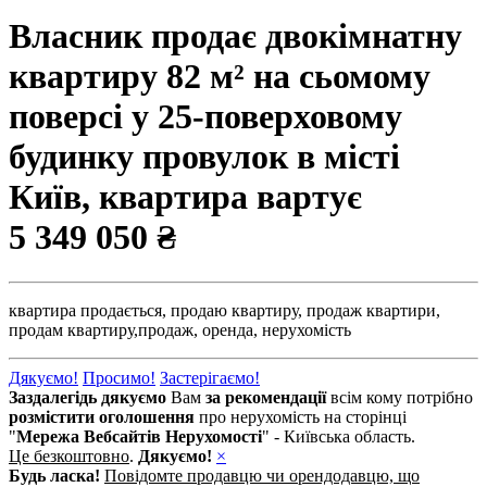
Власник продає двокімнатну
квартиру 82 м² на сьомому
поверсі у 25-поверховому
будинку провулок в місті
Київ, квартира вартує
5 349 050 ₴
квартира продається,
продаю квартиру,
продаж квартири,
продам квартиру,
продаж,
оренда,
нерухомість
Дякуємо!
Просимо!
Застерігаємо!
Заздалегідь дякуємо
Вам
за рекомендації
всім кому потрібно
розмістити оголошення
про нерухомість на сторінці
"
Мережа Вебсайтів Нерухомості
" - Київська область.
Це безкоштовно
.
Дякуємо!
×
Будь ласка!
Повідомте продавцю чи орендодавцю, що