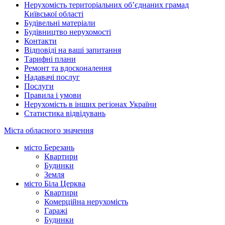
Нерухомість територіальних об’єднаних грамад
Київської області
Будівельні матеріали
Будівництво нерухомості
Контакти
Відповіді на ваші запитання
Тарифні плани
Ремонт та вдосконалення
Надавачі послуг
Послуги
Правила і умови
Нерухомість в інших регіонах України
Статистика відвідувань
Міста обласного значення
місто Березань
Квартири
Будинки
Земля
місто Біла Церква
Квартири
Комерційна нерухомість
Гаражі
Будинки