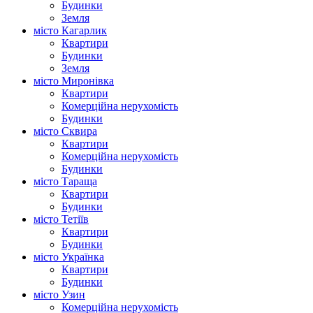
Будинки
Земля
місто Кагарлик
Квартири
Будинки
Земля
місто Миронівка
Квартири
Комерційна нерухомість
Будинки
місто Сквира
Квартири
Комерційна нерухомість
Будинки
місто Тараща
Квартири
Будинки
місто Тетіїв
Квартири
Будинки
місто Українка
Квартири
Будинки
місто Узин
Комерційна нерухомість