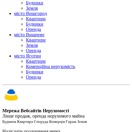
Будинки
Земля
місто Вишгород
Квартири
Будинки
Оренда
місто Вишневе
Квартири
Земля
Оренда
місто Яготин
Квартири
Комерційна нерухомість
Будинки
Оренда
Мережа Вебсайтів Нерухомості
Лише продаж, оренда нерухомого майна
Будинок Квартира Споруда Комерція Гараж Земля
Надіслати оголошення через