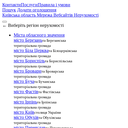
Контакти
Послуги
Правила і умови
Пошук
Додати оголошення
Київська область
Мережа Вебсайтів Нерухомості
←
Виберіть регіон нерухомості
Міста обласного значення
місто Березань
та Березанська
територіальна громада
місто Біла Церква
та Білоцерківська
територіальна громада
місто Бориспіль
та Бориспільська
територіальна громада
місто Бровари
та Броварська
територіальна громада
місто Буча
та Бучанська
територіальна громада
місто Фастів
та Фастівська
територіальна громада
місто Ірпінь
та Ірпінська
територіальна громада
місто Київ
столиця України
місто Обухів
та Обухівська
територіальна громада
місто Переяслав
та Переяславська