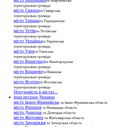
місто Миронівка
та Миронівська
територіальна громада
місто Сквира
та Сквирська
територіальна громада
місто Тараща
та Таращанська
територіальна громада
місто Тетіїв
та Тетіївська
територіальна громада
місто Українка
та Українська
територіальна громада
місто Узин
та Узинська
територіальна громада
місто Вишгород
та Вишгородська
територіальна громада
місто Вишневе
та Вишнева
територіальна громада
місто Яготин
та Яготинська
територіальна громада
Нерухомість в містах...
Інші регіони України
місто Івано-Франківськ
та Івано-Франківська область
місто Вінниця
та Вінницька область
місто Донецьк
та Донецька область
місто Житомир
та Житомирська область
місто Запоріжжя
та Запорізька область