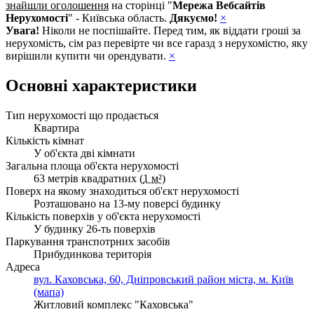
знайшли оголошення
на сторінці "
Мережа Вебсайтів
Нерухомості
" - Київська область.
Дякуємо!
×
Увага!
Ніколи не поспішайте. Перед тим, як віддати гроші за
нерухомість, сім раз перевірте чи все гаразд з нерухомістю, яку
вирішили купити чи орендувати.
×
Основні характеристики
Тип нерухомості що продається
Квартира
Кількість кімнат
У об'єкта дві кімнати
Загальна площа об'єкта нерухомості
63 метрів квадратних (
1 м²
)
Поверх на якому знаходиться об'єкт нерухомості
Розташовано на 13-му поверсі будинку
Кількість поверхів у об'єкта нерухомості
У будинку 26-ть поверхів
Паркування транспотрних засобів
Прибудинкова територія
Адреса
вул. Каховська, 60, Дніпровський район міста, м. Київ
(мапа)
Житловий комплекс "Каховська"