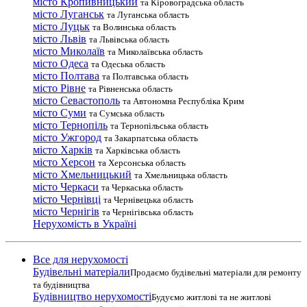
місто Кропивницький
та Кіровоградська область
місто Луганськ
та Луганська область
місто Луцьк
та Волинська область
місто Львів
та Львівська область
місто Миколаїв
та Миколаївська область
місто Одеса
та Одеська область
місто Полтава
та Полтавська область
місто Рівне
та Рівненська область
місто Севастополь
та Автономна Республіка Крим
місто Суми
та Сумська область
місто Тернопіль
та Тернопільська область
місто Ужгород
та Закарпатська область
місто Харків
та Харківська область
місто Херсон
та Херсонська область
місто Хмельницький
та Хмельницька область
місто Черкаси
та Черкаська область
місто Чернівці
та Чернівецька область
місто Чернігів
та Чернігівська область
Нерухомість в Україні
Все для нерухомості
Будівельні матеріали
Продаємо будівельні матеріали для ремонту
та будівництва
Будівництво нерухомості
Будуємо житлові та не житлові