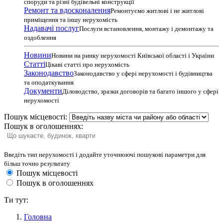
споруди та різні будівельні конструкції
Ремонт та вдосконалення
Ремонтуємо житлові і не житлові
приміщення та іншу нерухомість
Надавачі послуг
Послуги встановлення, монтажу і демонтажу та
оздоблення
Новини
Новини на ринку нерухомості Київської області і України
Статті
Цікаві статті про нерухомість
Законодавство
Законодавство у сфері нерухомості і будівництва
та оподаткування
Документи
Діловодство, зразки договорів та багато іншого у сфері
нерухомості
Пошук місцевості:
Пошук в оголошеннях:
Введіть тип нерухомості і додайте уточнюючі пошукові параметри для
більш точно результату
Пошук місцевості
Пошук в оголошеннях
Ти тут:
Головна