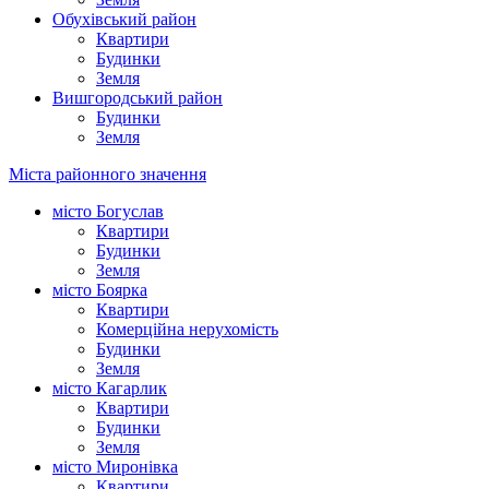
Обухівський район
Квартири
Будинки
Земля
Вишгородський район
Будинки
Земля
Міста районного значення
місто Богуслав
Квартири
Будинки
Земля
місто Боярка
Квартири
Комерційна нерухомість
Будинки
Земля
місто Кагарлик
Квартири
Будинки
Земля
місто Миронівка
Квартири