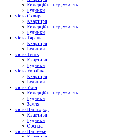
Комерційна нерухомість
Будинки
місто Сквира
Квартири
Комерційна нерухомість
Будинки
місто Тараща
Квартири
Будинки
місто Тетіїв
Квартири
Будинки
місто Українка
Квартири
Будинки
місто Узин
Комерційна нерухомість
Будинки
Земля
місто Вишгород
Квартири
Будинки
Оренда
місто Вишневе
Квартири