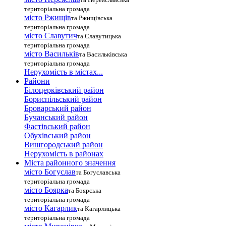
територіальна громада
місто Ржищів
та Ржищівська
територіальна громада
місто Славутич
та Славутицька
територіальна громада
місто Василькiв
та Васильківська
територіальна громада
Нерухомість в містах...
Райони
Білоцерківський район
Бориспільський район
Броварський район
Бучанський район
Фастівський район
Обухівський район
Вишгородський район
Нерухомість в районах
Міста районного значення
місто Богуслав
та Богуславська
територіальна громада
місто Боярка
та Боярська
територіальна громада
місто Кагарлик
та Кагарлицька
територіальна громада