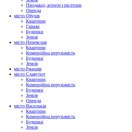
Продавці, агенти і рієлтори
Оренда
місто Обухів
Квартири
Гаражі
Будинки
Земля
місто Переяслав
Квартири
Комерційна нерухомість
Будинки
Земля
місто Ржищів
місто Славутич
Квартири
Комерційна нерухомість
Будинки
Земля
Оренда
місто Василькiв
Квартири
Комерційна нерухомість
Будинки
Земля