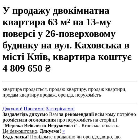
У продажу двокімнатна
квартира 63 м² на 13-му
поверсі у 26-поверховому
будинку на вул. Каховська в
місті Київ, квартира коштує
4 809 650 ₴
квартира продається,
продаю квартиру,
продаж квартири,
продам квартиру,
продаж,
оренда,
нерухомість
Дякуємо!
Просимо!
Застерігаємо!
Заздалегідь дякуємо
Вам
за рекомендації
всім кому потрібно
розмістити оголошення
про нерухомість на сторінці
"
Мережа Вебсайтів Нерухомості
" - Київська область.
Це безкоштовно
.
Дякуємо!
×
Будь ласка!
Повідомте продавцю чи орендодавцю, що