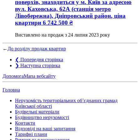
поверхів, знаходиться у
м. Київ
за адресою
вул. Каховська, 62А (станція метро
Лівобережна), Дніпровський район
, ціна
квартири
6 742 500
₴
Виставлено на продаж з
24 липня 2023 року
←
До розділу продаж квартир
❮
Попередня сторінка
❯
Наступна сторінка
Допомога
Мапа вебсайту
Головна
Нерухомість територіальних об’єднаних грамад
Київської області
Будівельні матеріали
Будівництво нерухомості
Контакти
Відповіді на ваші запитання
Тарифні плани
Ремонт та вдосконалення