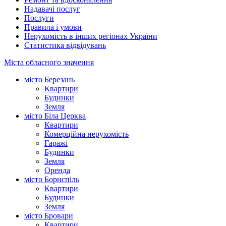
Надавачі послуг
Послуги
Правила і умови
Нерухомість в інших регіонах України
Статистика відвідувань
Міста обласного значення
місто Березань
Квартири
Будинки
Земля
місто Біла Церква
Квартири
Комерційна нерухомість
Гаражі
Будинки
Земля
Оренда
місто Бориспіль
Квартири
Будинки
Земля
місто Бровари
Квартири