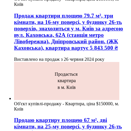
Київ
Продаж квартири
площею
79.7
м², три
кімнати, на 16-му поверсі, у будинку 26-ть
поверхів, знаходиться у
м. Київ
за адресою
вул. Каховська, 62А (станція метро
Лівобережна), Дніпровський район
, (ЖК
Каховська), квартира вартує
5 843 500
₴
Виставлено на продаж з
26 червня 2024 року
Продається
квартира
в м. Київ
Об'єкт купівлі-продажу - Квартира, ціна $150000, м.
Київ
Продаю квартиру
площею
67
м², дві
кімнати, на 25-му поверсі, у будинку 26-ть