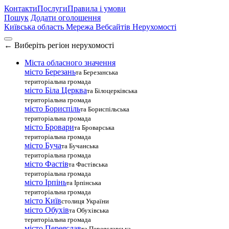
Контакти
Послуги
Правила і умови
Пошук
Додати оголошення
Київська область
Мережа Вебсайтів Нерухомості
←
Виберіть регіон нерухомості
Міста обласного значення
місто Березань
та Березанська
територіальна громада
місто Біла Церква
та Білоцерківська
територіальна громада
місто Бориспіль
та Бориспільська
територіальна громада
місто Бровари
та Броварська
територіальна громада
місто Буча
та Бучанська
територіальна громада
місто Фастів
та Фастівська
територіальна громада
місто Ірпінь
та Ірпінська
територіальна громада
місто Київ
столиця України
місто Обухів
та Обухівська
територіальна громада
місто Переяслав
та Переяславська