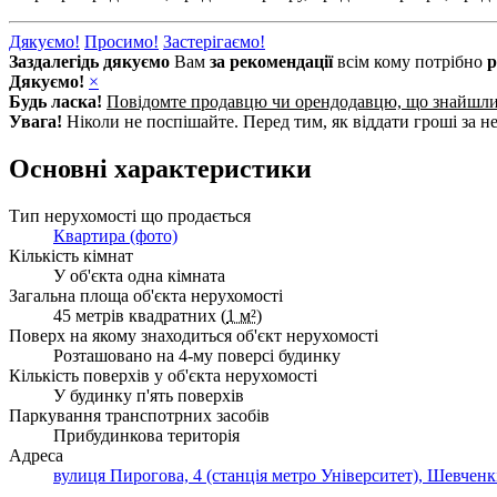
Дякуємо!
Просимо!
Застерігаємо!
Заздалегідь дякуємо
Вам
за рекомендації
всім кому потрібно
р
Дякуємо!
×
Будь ласка!
Повідомте продавцю чи орендодавцю, що знайшл
Увага!
Ніколи не поспішайте. Перед тим, як віддати гроші за не
Основні характеристики
Тип нерухомості що продається
Квартира (фото)
Кількість кімнат
У об'єкта одна кімната
Загальна площа об'єкта нерухомості
45 метрів квадратних (
1 м²
)
Поверх на якому знаходиться об'єкт нерухомості
Розташовано на 4-му поверсі будинку
Кількість поверхів у об'єкта нерухомості
У будинку п'ять поверхів
Паркування транспотрних засобів
Прибудинкова територія
Адреса
вулиця Пирогова, 4 (cтанція метро Університет), Шевченк