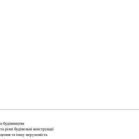
а будівництва
а різні будівельні конструкції
іщення та іншу нерухомість