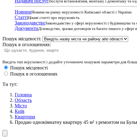
Надавачі послуг
Послуги встановлення, монтажу і демонтажу та оз
Новини
Новини на ринку нерухомості Київської області і України
Статті
Цікаві статті про нерухомість
Законодавство
Законодавство у сфері нерухомості і будівництва та
Документи
Діловодство, зразки договорів та багато іншого у сфері
Пошук місцевості:
Пошук в оголошеннях:
Введіть тип нерухомості і додайте уточнюючі пошукові параметри для більш
Пошук місцевості
Пошук в оголошеннях
Ти тут:
Головна
Область
Місто
Київ
Квартири
Продаю однокімнатну квартиру 45 м² з ремонтом на Буль