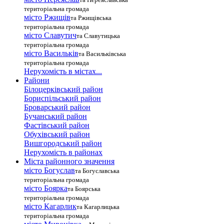
територіальна громада
місто Ржищів
та Ржищівська
територіальна громада
місто Славутич
та Славутицька
територіальна громада
місто Василькiв
та Васильківська
територіальна громада
Нерухомість в містах...
Райони
Білоцерківський район
Бориспільський район
Броварський район
Бучанський район
Фастівський район
Обухівський район
Вишгородський район
Нерухомість в районах
Міста районного значення
місто Богуслав
та Богуславська
територіальна громада
місто Боярка
та Боярська
територіальна громада
місто Кагарлик
та Кагарлицька
територіальна громада