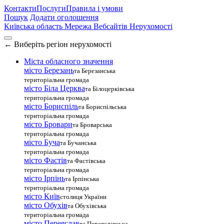
Контакти
Послуги
Правила і умови
Пошук
Додати оголошення
Київська область
Мережа Вебсайтів Нерухомості
←
Виберіть регіон нерухомості
Міста обласного значення
місто Березань
та Березанська
територіальна громада
місто Біла Церква
та Білоцерківська
територіальна громада
місто Бориспіль
та Бориспільська
територіальна громада
місто Бровари
та Броварська
територіальна громада
місто Буча
та Бучанська
територіальна громада
місто Фастів
та Фастівська
територіальна громада
місто Ірпінь
та Ірпінська
територіальна громада
місто Київ
столиця України
місто Обухів
та Обухівська
територіальна громада
місто Переяслав
та Переяславська