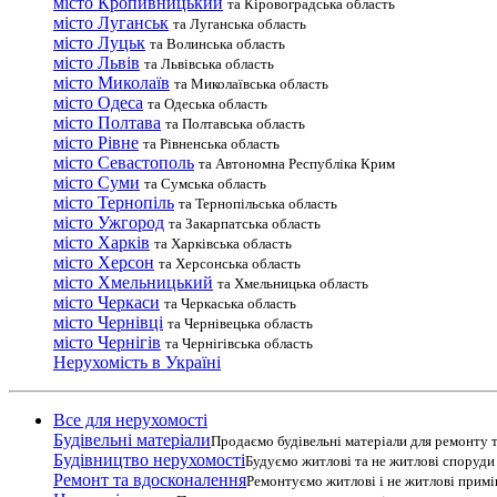
місто Кропивницький
та Кіровоградська область
місто Луганськ
та Луганська область
місто Луцьк
та Волинська область
місто Львів
та Львівська область
місто Миколаїв
та Миколаївська область
місто Одеса
та Одеська область
місто Полтава
та Полтавська область
місто Рівне
та Рівненська область
місто Севастополь
та Автономна Республіка Крим
місто Суми
та Сумська область
місто Тернопіль
та Тернопільська область
місто Ужгород
та Закарпатська область
місто Харків
та Харківська область
місто Херсон
та Херсонська область
місто Хмельницький
та Хмельницька область
місто Черкаси
та Черкаська область
місто Чернівці
та Чернівецька область
місто Чернігів
та Чернігівська область
Нерухомість в Україні
Все для нерухомості
Будівельні матеріали
Продаємо будівельні матеріали для ремонту т
Будівництво нерухомості
Будуємо житлові та не житлові споруди т
Ремонт та вдосконалення
Ремонтуємо житлові і не житлові прим