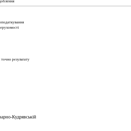
доблення
 оподаткування
 нерухомості
 точно результату
варно-Кудрявській