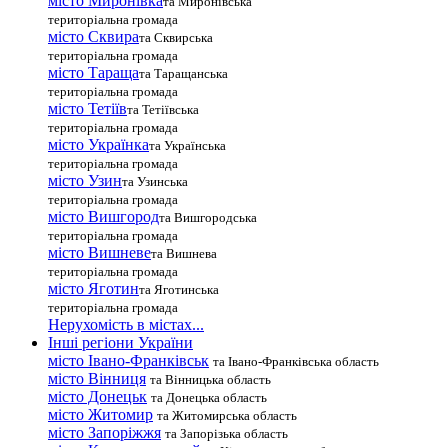
місто Миронівка
та Миронівська
територіальна громада
місто Сквира
та Сквирська
територіальна громада
місто Тараща
та Таращанська
територіальна громада
місто Тетіїв
та Тетіївська
територіальна громада
місто Українка
та Українська
територіальна громада
місто Узин
та Узинська
територіальна громада
місто Вишгород
та Вишгородська
територіальна громада
місто Вишневе
та Вишнева
територіальна громада
місто Яготин
та Яготинська
територіальна громада
Нерухомість в містах...
Інші регіони України
місто Івано-Франківськ
та Івано-Франківська область
місто Вінниця
та Вінницька область
місто Донецьк
та Донецька область
місто Житомир
та Житомирська область
місто Запоріжжя
та Запорізька область