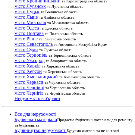
місто Кропивницький
та Кіровоградська область
місто Луганськ
та Луганська область
місто Луцьк
та Волинська область
місто Львів
та Львівська область
місто Миколаїв
та Миколаївська область
місто Одеса
та Одеська область
місто Полтава
та Полтавська область
місто Рівне
та Рівненська область
місто Севастополь
та Автономна Республіка Крим
місто Суми
та Сумська область
місто Тернопіль
та Тернопільська область
місто Ужгород
та Закарпатська область
місто Харків
та Харківська область
місто Херсон
та Херсонська область
місто Хмельницький
та Хмельницька область
місто Черкаси
та Черкаська область
місто Чернівці
та Чернівецька область
місто Чернігів
та Чернігівська область
Нерухомість в Україні
Все для нерухомості
Будівельні матеріали
Продаємо будівельні матеріали для ремонту
та будівництва
Будівництво нерухомості
Будуємо житлові та не житлові