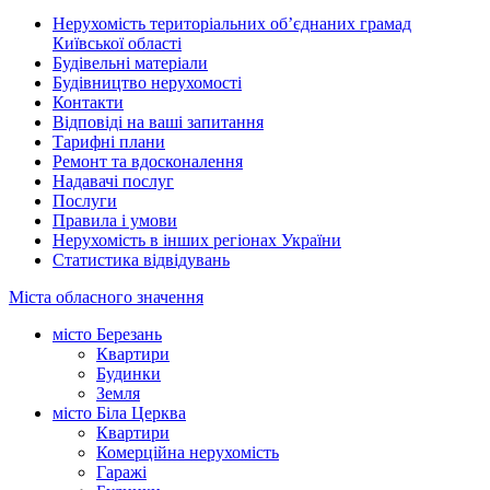
Нерухомість територіальних об’єднаних грамад
Київської області
Будівельні матеріали
Будівництво нерухомості
Контакти
Відповіді на ваші запитання
Тарифні плани
Ремонт та вдосконалення
Надавачі послуг
Послуги
Правила і умови
Нерухомість в інших регіонах України
Статистика відвідувань
Міста обласного значення
місто Березань
Квартири
Будинки
Земля
місто Біла Церква
Квартири
Комерційна нерухомість
Гаражі