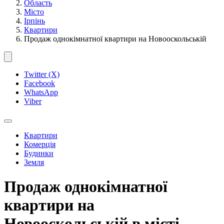
Область
Місто
Ірпінь
Квартири
Продаж однокімнатної квартири на Новооскольській
Twitter (X)
Facebook
WhatsApp
Viber
Квартири
Комерція
Будинки
Земля
Продаж однокімнатної
квартири на
Новооскольській в місті