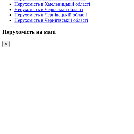
Нерухомість в Хмельницькій області
Нерухомість в Черкаській області
Нерухомість в Чернівецькій області
Нерухомість в Чернігівській області
Нерухомість на мапі
×