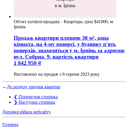
в м. Ірпінь
Об'єкт купівлі-продажу - Квартира, ціна $41000, м.
Ірпінь
Продаж квартири
площею
38
м², одна
кімната, на 4-му поверсі, у будинку п'ять
поверхів, знаходиться у
м. Ірпінь
за адресою
вул. Собрна, 9
, вартість квартири
1 842 950
₴
Виставлено на продаж з
9 серпня 2023 року
←
До розділу продаж квартир
❮
Попередня сторінка
❯
Наступна сторінка
Допомога
Мапа вебсайту
Головна