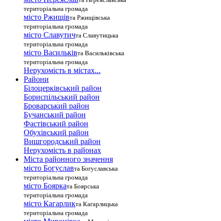
територіальна громада
місто Ржищів
та Ржищівська
територіальна громада
місто Славутич
та Славутицька
територіальна громада
місто Василькiв
та Васильківська
територіальна громада
Нерухомість в містах...
Райони
Білоцерківський район
Бориспільський район
Броварський район
Бучанський район
Фастівський район
Обухівський район
Вишгородський район
Нерухомість в районах
Міста районного значення
місто Богуслав
та Богуславська
територіальна громада
місто Боярка
та Боярська
територіальна громада
місто Кагарлик
та Кагарлицька
територіальна громада