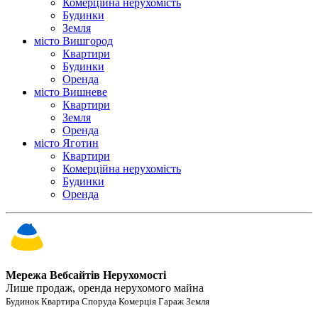
Комерційна нерухомість
Будинки
Земля
місто Вишгород
Квартири
Будинки
Оренда
місто Вишневе
Квартири
Земля
Оренда
місто Яготин
Квартири
Комерційна нерухомість
Будинки
Оренда
Мережа Вебсайтів Нерухомості
Лише продаж, оренда нерухомого майна
Будинок Квартира Споруда Комерція Гараж Земля