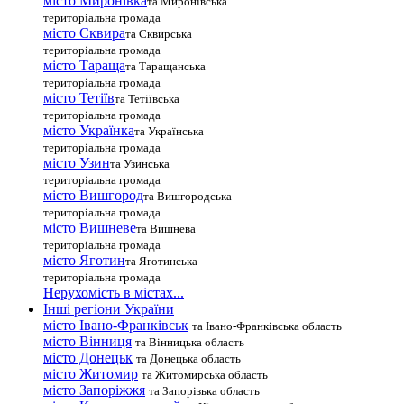
місто Миронівка
та Миронівська
територіальна громада
місто Сквира
та Сквирська
територіальна громада
місто Тараща
та Таращанська
територіальна громада
місто Тетіїв
та Тетіївська
територіальна громада
місто Українка
та Українська
територіальна громада
місто Узин
та Узинська
територіальна громада
місто Вишгород
та Вишгородська
територіальна громада
місто Вишневе
та Вишнева
територіальна громада
місто Яготин
та Яготинська
територіальна громада
Нерухомість в містах...
Інші регіони України
місто Івано-Франківськ
та Івано-Франківська область
місто Вінниця
та Вінницька область
місто Донецьк
та Донецька область
місто Житомир
та Житомирська область
місто Запоріжжя
та Запорізька область