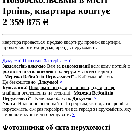
Ірпінь, квартира коштує
2 359 875 ₴
квартира продається,
продаю квартиру,
продаж квартири,
продам квартиру,
продаж,
оренда,
нерухомість
Дякуємо!
Просимо!
Застерігаємо!
Заздалегідь дякуємо
Вам
за рекомендації
всім кому потрібно
розмістити оголошення
про нерухомість на сторінці
"
Мережа Вебсайтів Нерухомості
" - Київська область.
Це безкоштовно
.
Дякуємо!
×
Будь ласка!
Повідомте продавцю чи орендодавцю, що
знайшли оголошення
на сторінці "
Мережа Вебсайтів
Нерухомості
" - Київська область.
Дякуємо!
×
Увага!
Ніколи не поспішайте. Перед тим, як віддати гроші за
нерухомість, сім раз перевірте чи все гаразд з нерухомістю, яку
вирішили купити чи орендувати.
×
Фотознимки об'єкта нерухомості