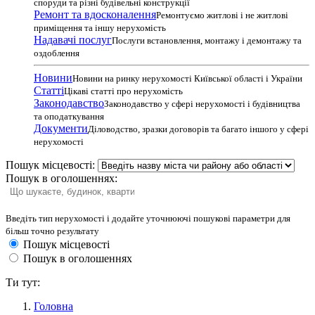
споруди та різні будівельні конструкції
Ремонт та вдосконалення
Ремонтуємо житлові і не житлові
приміщення та іншу нерухомість
Надавачі послуг
Послуги встановлення, монтажу і демонтажу та
оздоблення
Новини
Новини на ринку нерухомості Київської області і України
Статті
Цікаві статті про нерухомість
Законодавство
Законодавство у сфері нерухомості і будівництва
та оподаткування
Документи
Діловодство, зразки договорів та багато іншого у сфері
нерухомості
Пошук місцевості:
Пошук в оголошеннях:
Введіть тип нерухомості і додайте уточнюючі пошукові параметри для
більш точно результату
Пошук місцевості
Пошук в оголошеннях
Ти тут:
Головна