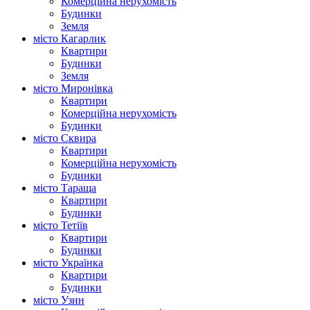
Комерційна нерухомість
Будинки
Земля
місто Кагарлик
Квартири
Будинки
Земля
місто Миронівка
Квартири
Комерційна нерухомість
Будинки
місто Сквира
Квартири
Комерційна нерухомість
Будинки
місто Тараща
Квартири
Будинки
місто Тетіїв
Квартири
Будинки
місто Українка
Квартири
Будинки
місто Узин