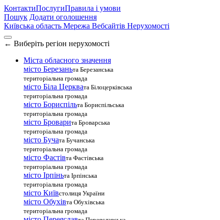
Контакти
Послуги
Правила і умови
Пошук
Додати оголошення
Київська область
Мережа Вебсайтів Нерухомості
←
Виберіть регіон нерухомості
Міста обласного значення
місто Березань
та Березанська
територіальна громада
місто Біла Церква
та Білоцерківська
територіальна громада
місто Бориспіль
та Бориспільська
територіальна громада
місто Бровари
та Броварська
територіальна громада
місто Буча
та Бучанська
територіальна громада
місто Фастів
та Фастівська
територіальна громада
місто Ірпінь
та Ірпінська
територіальна громада
місто Київ
столиця України
місто Обухів
та Обухівська
територіальна громада
місто Переяслав
та Переяславська