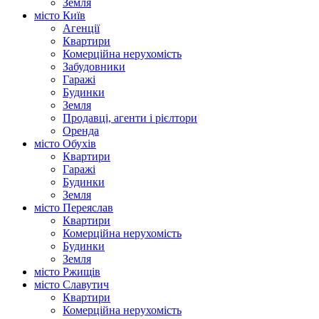
Земля
місто Київ
Агенції
Квартири
Комерційна нерухомість
Забудовники
Гаражі
Будинки
Земля
Продавці, агенти і рієлтори
Оренда
місто Обухів
Квартири
Гаражі
Будинки
Земля
місто Переяслав
Квартири
Комерційна нерухомість
Будинки
Земля
місто Ржищів
місто Славутич
Квартири
Комерційна нерухомість