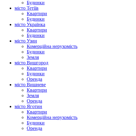
Будинки
місто Тетіїв
Квартири
Будинки
місто Українка
Квартири
Будинки
місто Узин
Комерційна нерухомість
Будинки
Земля
місто Вишгород
Квартири
Будинки
Оренда
місто Вишневе
Квартири
Земля
Оренда
місто Яготин
Квартири
Комерційна нерухомість
Будинки
Оренда