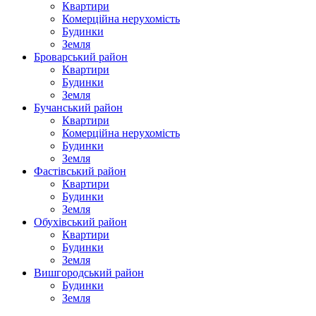
Квартири
Комерційна нерухомість
Будинки
Земля
Броварський район
Квартири
Будинки
Земля
Бучанський район
Квартири
Комерційна нерухомість
Будинки
Земля
Фастівський район
Квартири
Будинки
Земля
Обухівський район
Квартири
Будинки
Земля
Вишгородський район
Будинки
Земля