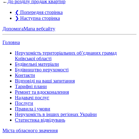
←
До розділу продаж квартир
❮
Попередня сторінка
❯
Наступна сторінка
Допомога
Мапа вебсайту
Головна
Нерухомість територіальних об’єднаних грамад
Київської області
Будівельні матеріали
Будівництво нерухомості
Контакти
Відповіді на ваші запитання
Тарифні плани
Ремонт та вдосконалення
Надавачі послуг
Послуги
Правила і умови
Нерухомість в інших регіонах України
Статистика відвідувань
Міста обласного значення