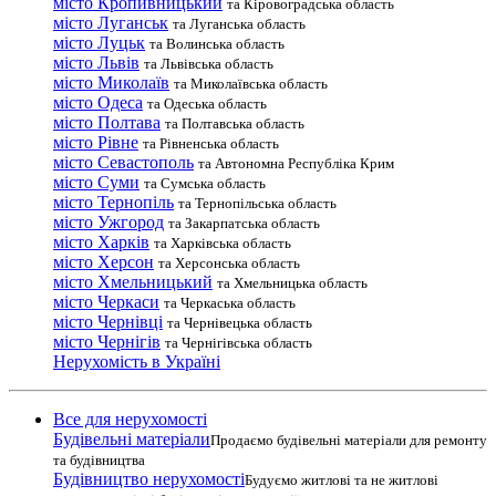
місто Кропивницький
та Кіровоградська область
місто Луганськ
та Луганська область
місто Луцьк
та Волинська область
місто Львів
та Львівська область
місто Миколаїв
та Миколаївська область
місто Одеса
та Одеська область
місто Полтава
та Полтавська область
місто Рівне
та Рівненська область
місто Севастополь
та Автономна Республіка Крим
місто Суми
та Сумська область
місто Тернопіль
та Тернопільська область
місто Ужгород
та Закарпатська область
місто Харків
та Харківська область
місто Херсон
та Херсонська область
місто Хмельницький
та Хмельницька область
місто Черкаси
та Черкаська область
місто Чернівці
та Чернівецька область
місто Чернігів
та Чернігівська область
Нерухомість в Україні
Все для нерухомості
Будівельні матеріали
Продаємо будівельні матеріали для ремонту
та будівництва
Будівництво нерухомості
Будуємо житлові та не житлові