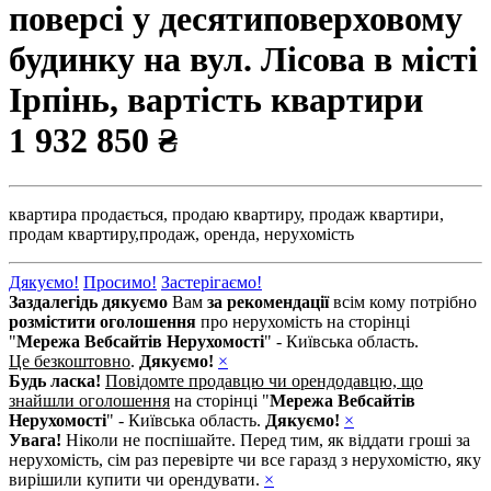
поверсі у десятиповерховому
будинку на вул. Лісова в місті
Ірпінь, вартість квартири
1 932 850 ₴
квартира продається,
продаю квартиру,
продаж квартири,
продам квартиру,
продаж,
оренда,
нерухомість
Дякуємо!
Просимо!
Застерігаємо!
Заздалегідь дякуємо
Вам
за рекомендації
всім кому потрібно
розмістити оголошення
про нерухомість на сторінці
"
Мережа Вебсайтів Нерухомості
" - Київська область.
Це безкоштовно
.
Дякуємо!
×
Будь ласка!
Повідомте продавцю чи орендодавцю, що
знайшли оголошення
на сторінці "
Мережа Вебсайтів
Нерухомості
" - Київська область.
Дякуємо!
×
Увага!
Ніколи не поспішайте. Перед тим, як віддати гроші за
нерухомість, сім раз перевірте чи все гаразд з нерухомістю, яку
вирішили купити чи орендувати.
×