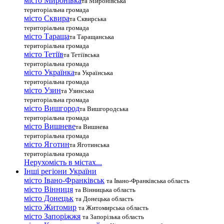
місто Миронівка
та Миронівська
територіальна громада
місто Сквира
та Сквирська
територіальна громада
місто Тараща
та Таращанська
територіальна громада
місто Тетіїв
та Тетіївська
територіальна громада
місто Українка
та Українська
територіальна громада
місто Узин
та Узинська
територіальна громада
місто Вишгород
та Вишгородська
територіальна громада
місто Вишневе
та Вишнева
територіальна громада
місто Яготин
та Яготинська
територіальна громада
Нерухомість в містах...
Інші регіони України
місто Івано-Франківськ
та Івано-Франківська область
місто Вінниця
та Вінницька область
місто Донецьк
та Донецька область
місто Житомир
та Житомирська область
місто Запоріжжя
та Запорізька область