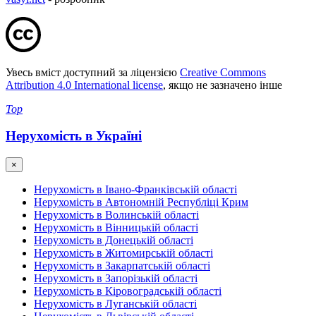
Увесь вміст доступний за ліцензією
Creative Commons
Attribution 4.0 International license
, якщо не зазначено інше
Top
Нерухомість в Україні
×
Нерухомість в Івано-Франківській області
Нерухомість в Автономній Республіці Крим
Нерухомість в Волинській області
Нерухомість в Вінницькій області
Нерухомість в Донецькій області
Нерухомість в Житомирській області
Нерухомість в Закарпатській області
Нерухомість в Запорізькій області
Нерухомість в Кіровоградській області
Нерухомість в Луганській області