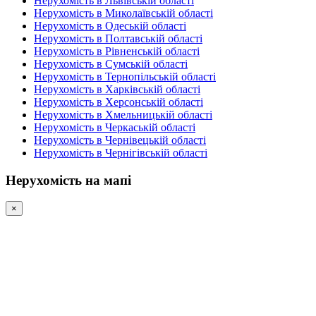
Нерухомість в Львівській області
Нерухомість в Миколаївській області
Нерухомість в Одеській області
Нерухомість в Полтавській області
Нерухомість в Рівненській області
Нерухомість в Сумській області
Нерухомість в Тернопільській області
Нерухомість в Харківській області
Нерухомість в Херсонській області
Нерухомість в Хмельницькій області
Нерухомість в Черкаській області
Нерухомість в Чернівецькій області
Нерухомість в Чернігівській області
Нерухомість на мапі
×