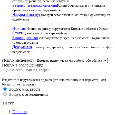
споруди та різні будівельні конструкції
Ремонт та вдосконалення
Ремонтуємо житлові і не житлові
приміщення та іншу нерухомість
Надавачі послуг
Послуги встановлення, монтажу і демонтажу та
оздоблення
Новини
Новини на ринку нерухомості Київської області і України
Статті
Цікаві статті про нерухомість
Законодавство
Законодавство у сфері нерухомості і будівництва
та оподаткування
Документи
Діловодство, зразки договорів та багато іншого у сфері
нерухомості
Пошук місцевості:
Пошук в оголошеннях:
Введіть тип нерухомості і додайте уточнюючі пошукові параметри для
більш точно результату
Пошук місцевості
Пошук в оголошеннях
Ти тут:
Головна