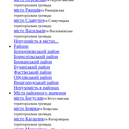
територіальна громада
місто Ржищів
та Ржищівська
територіальна громада
місто Славутич
та Славутицька
територіальна громада
місто Василькiв
та Васильківська
територіальна громада
Нерухомість в містах...
Райони
Білоцерківський район
Бориспільський район
Броварський район
Бучанський район
Фастівський район
Обухівський район
Вишгородський район
Нерухомість в районах
Міста районного значення
місто Богуслав
та Богуславська
територіальна громада
місто Боярка
та Боярська
територіальна громада
місто Кагарлик
та Кагарлицька
територіальна громада