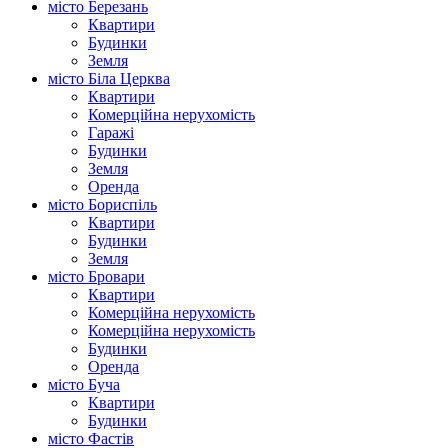
місто Березань
Квартири
Будинки
Земля
місто Біла Церква
Квартири
Комерційна нерухомість
Гаражі
Будинки
Земля
Оренда
місто Бориспіль
Квартири
Будинки
Земля
місто Бровари
Квартири
Комерційна нерухомість
Комерційна нерухомість
Будинки
Оренда
місто Буча
Квартири
Будинки
місто Фастів