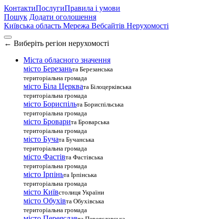
Контакти
Послуги
Правила і умови
Пошук
Додати оголошення
Київська область
Мережа Вебсайтів Нерухомості
←
Виберіть регіон нерухомості
Міста обласного значення
місто Березань
та Березанська
територіальна громада
місто Біла Церква
та Білоцерківська
територіальна громада
місто Бориспіль
та Бориспільська
територіальна громада
місто Бровари
та Броварська
територіальна громада
місто Буча
та Бучанська
територіальна громада
місто Фастів
та Фастівська
територіальна громада
місто Ірпінь
та Ірпінська
територіальна громада
місто Київ
столиця України
місто Обухів
та Обухівська
територіальна громада
місто Переяслав
та Переяславська