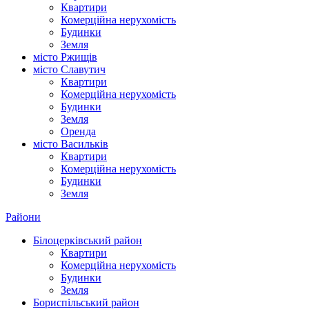
Квартири
Комерційна нерухомість
Будинки
Земля
місто Ржищів
місто Славутич
Квартири
Комерційна нерухомість
Будинки
Земля
Оренда
місто Василькiв
Квартири
Комерційна нерухомість
Будинки
Земля
Райони
Білоцерківський район
Квартири
Комерційна нерухомість
Будинки
Земля
Бориспільський район