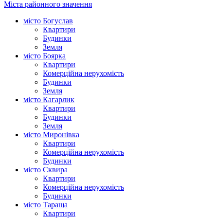
Міста районного значення
місто Богуслав
Квартири
Будинки
Земля
місто Боярка
Квартири
Комерційна нерухомість
Будинки
Земля
місто Кагарлик
Квартири
Будинки
Земля
місто Миронівка
Квартири
Комерційна нерухомість
Будинки
місто Сквира
Квартири
Комерційна нерухомість
Будинки
місто Тараща
Квартири