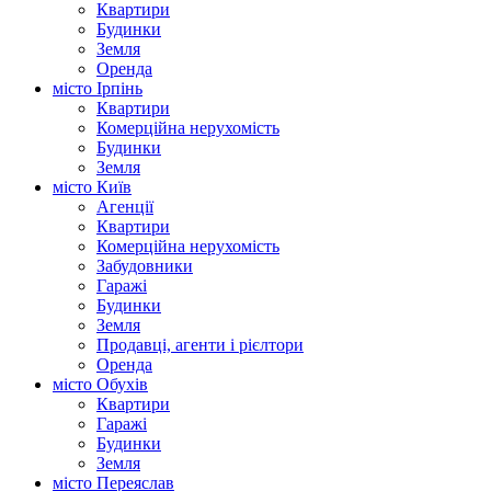
Квартири
Будинки
Земля
Оренда
місто Ірпінь
Квартири
Комерційна нерухомість
Будинки
Земля
місто Київ
Агенції
Квартири
Комерційна нерухомість
Забудовники
Гаражі
Будинки
Земля
Продавці, агенти і рієлтори
Оренда
місто Обухів
Квартири
Гаражі
Будинки
Земля
місто Переяслав