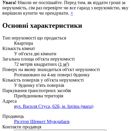
Увага!
Ніколи не поспішайте. Перед тим, як віддати гроші за
нерухомість, сім раз перевірте чи все гаразд з нерухомістю, яку
вирішили купити чи орендувати.
×
Основні характеристики
Тип нерухомості що продається
Квартира
Кількість кімнат
У об'єкта дві кімнати
Загальна площа об'єкта нерухомості
72 метрів квадратних (
1 м²
)
Поверх на якому знаходиться об'єкт нерухомості
Розташовано на 4-му поверсі будинку
Кількість поверхів у об'єкта нерухомості
У будинку п'ять поверхів
Паркування транспотрних засобів
Прибудинкова територія
Адреса
вул. Василя Стуса, 62Б, м. Ірпінь (мапа)
Продавець
Рієлтор Шевкет Муждабаєв
Контакти продавця