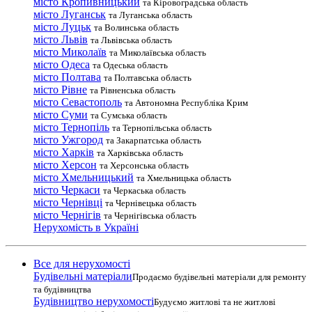
місто Кропивницький
та Кіровоградська область
місто Луганськ
та Луганська область
місто Луцьк
та Волинська область
місто Львів
та Львівська область
місто Миколаїв
та Миколаївська область
місто Одеса
та Одеська область
місто Полтава
та Полтавська область
місто Рівне
та Рівненська область
місто Севастополь
та Автономна Республіка Крим
місто Суми
та Сумська область
місто Тернопіль
та Тернопільська область
місто Ужгород
та Закарпатська область
місто Харків
та Харківська область
місто Херсон
та Херсонська область
місто Хмельницький
та Хмельницька область
місто Черкаси
та Черкаська область
місто Чернівці
та Чернівецька область
місто Чернігів
та Чернігівська область
Нерухомість в Україні
Все для нерухомості
Будівельні матеріали
Продаємо будівельні матеріали для ремонту
та будівництва
Будівництво нерухомості
Будуємо житлові та не житлові