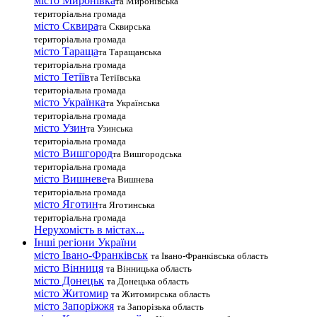
місто Миронівка
та Миронівська
територіальна громада
місто Сквира
та Сквирська
територіальна громада
місто Тараща
та Таращанська
територіальна громада
місто Тетіїв
та Тетіївська
територіальна громада
місто Українка
та Українська
територіальна громада
місто Узин
та Узинська
територіальна громада
місто Вишгород
та Вишгородська
територіальна громада
місто Вишневе
та Вишнева
територіальна громада
місто Яготин
та Яготинська
територіальна громада
Нерухомість в містах...
Інші регіони України
місто Івано-Франківськ
та Івано-Франківська область
місто Вінниця
та Вінницька область
місто Донецьк
та Донецька область
місто Житомир
та Житомирська область
місто Запоріжжя
та Запорізька область