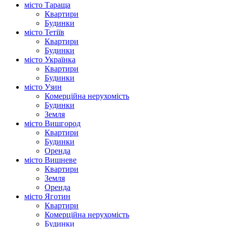
місто Тараща
Квартири
Будинки
місто Тетіїв
Квартири
Будинки
місто Українка
Квартири
Будинки
місто Узин
Комерційна нерухомість
Будинки
Земля
місто Вишгород
Квартири
Будинки
Оренда
місто Вишневе
Квартири
Земля
Оренда
місто Яготин
Квартири
Комерційна нерухомість
Будинки