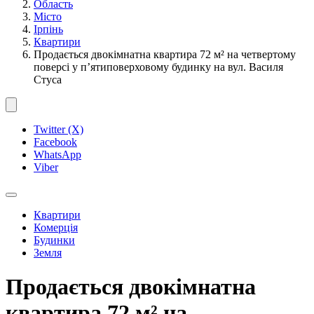
Область
Місто
Ірпінь
Квартири
Продається двокімнатна квартира 72 м² на четвертому
поверсі у п’ятиповерховому будинку на вул. Василя
Стуса
Twitter (X)
Facebook
WhatsApp
Viber
Квартири
Комерція
Будинки
Земля
Продається двокімнатна
квартира 72 м² на