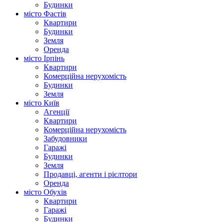
Будинки
місто Фастів
Квартири
Будинки
Земля
Оренда
місто Ірпінь
Квартири
Комерційна нерухомість
Будинки
Земля
місто Київ
Агенції
Квартири
Комерційна нерухомість
Забудовники
Гаражі
Будинки
Земля
Продавці, агенти і рієлтори
Оренда
місто Обухів
Квартири
Гаражі
Будинки