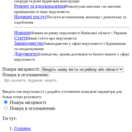
споруди та різні будівельні конструкції
Ремонт та вдосконалення
Ремонтуємо житлові і не житлові
приміщення та іншу нерухомість
Надавачі послуг
Послуги встановлення, монтажу і демонтажу та
оздоблення
Новини
Новини на ринку нерухомості Київської області і України
Статті
Цікаві статті про нерухомість
Законодавство
Законодавство у сфері нерухомості і будівництва
та оподаткування
Документи
Діловодство, зразки договорів та багато іншого у сфері
нерухомості
Пошук місцевості:
Пошук в оголошеннях:
Введіть тип нерухомості і додайте уточнюючі пошукові параметри для
більш точно результату
Пошук місцевості
Пошук в оголошеннях
Ти тут:
Головна