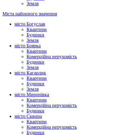
Земля
Міста районного значення
місто Богуслав
Квартири
Будинки
Земля
місто Боярка
Квартири
Комерційна нерухомість
Будинки
Земля
місто Кагарлик
Квартири
Будинки
Земля
місто Миронівка
Квартири
Комерційна нерухомість
Будинки
місто Сквира
Квартири
Комерційна нерухомість
Будинки