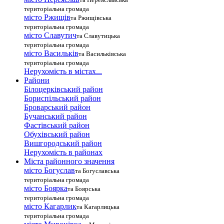
територіальна громада
місто Ржищів
та Ржищівська
територіальна громада
місто Славутич
та Славутицька
територіальна громада
місто Василькiв
та Васильківська
територіальна громада
Нерухомість в містах...
Райони
Білоцерківський район
Бориспільський район
Броварський район
Бучанський район
Фастівський район
Обухівський район
Вишгородський район
Нерухомість в районах
Міста районного значення
місто Богуслав
та Богуславська
територіальна громада
місто Боярка
та Боярська
територіальна громада
місто Кагарлик
та Кагарлицька
територіальна громада