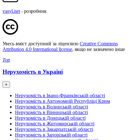
vasyl.net
- розробник
Увесь вміст доступний за ліцензією
Creative Commons
Attribution 4.0 International license
, якщо не зазначено інше
Top
Нерухомість в Україні
×
Нерухомість в Івано-Франківській області
Нерухомість в Автономній Республіці Крим
Нерухомість в Волинській області
Нерухомість в Вінницькій області
Нерухомість в Донецькій області
Нерухомість в Житомирській області
Нерухомість в Закарпатській області
Нерухомість в Запорізькій області