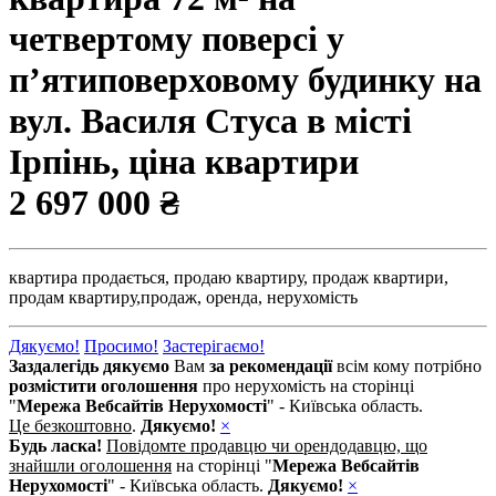
четвертому поверсі у
п’ятиповерховому будинку на
вул. Василя Стуса в місті
Ірпінь, ціна квартири
2 697 000 ₴
квартира продається,
продаю квартиру,
продаж квартири,
продам квартиру,
продаж,
оренда,
нерухомість
Дякуємо!
Просимо!
Застерігаємо!
Заздалегідь дякуємо
Вам
за рекомендації
всім кому потрібно
розмістити оголошення
про нерухомість на сторінці
"
Мережа Вебсайтів Нерухомості
" - Київська область.
Це безкоштовно
.
Дякуємо!
×
Будь ласка!
Повідомте продавцю чи орендодавцю, що
знайшли оголошення
на сторінці "
Мережа Вебсайтів
Нерухомості
" - Київська область.
Дякуємо!
×