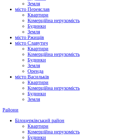
Земля
місто Переяслав
Квартири
Комерційна нерухомість
Будинки
Земля
місто Ржищів
місто Славутич
Квартири
Комерційна нерухомість
Будинки
Земля
Оренда
місто Василькiв
Квартири
Комерційна нерухомість
Будинки
Земля
Райони
Білоцерківський район
Квартири
Комерційна нерухомість
Будинки