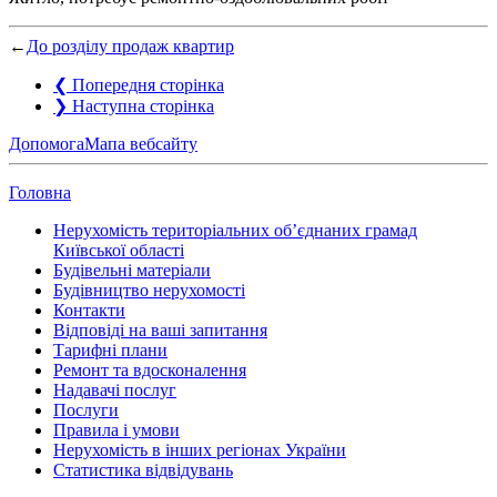
←
До розділу продаж квартир
❮
Попередня сторінка
❯
Наступна сторінка
Допомога
Мапа вебсайту
Головна
Нерухомість територіальних об’єднаних грамад
Київської області
Будівельні матеріали
Будівництво нерухомості
Контакти
Відповіді на ваші запитання
Тарифні плани
Ремонт та вдосконалення
Надавачі послуг
Послуги
Правила і умови
Нерухомість в інших регіонах України
Статистика відвідувань