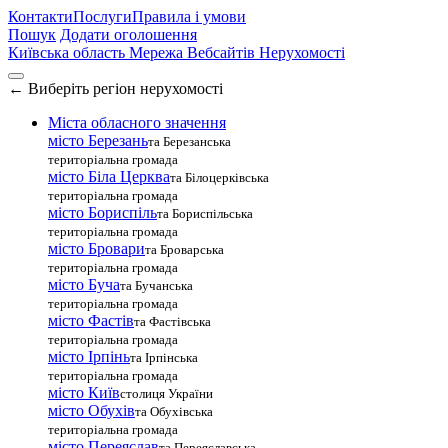
Контакти
Послуги
Правила і умови
Пошук
Додати оголошення
Київська область
Мережа Вебсайтів Нерухомості
←
Виберіть регіон нерухомості
Міста обласного значення
місто Березань
та Березанська
територіальна громада
місто Біла Церква
та Білоцерківська
територіальна громада
місто Бориспіль
та Бориспільська
територіальна громада
місто Бровари
та Броварська
територіальна громада
місто Буча
та Бучанська
територіальна громада
місто Фастів
та Фастівська
територіальна громада
місто Ірпінь
та Ірпінська
територіальна громада
місто Київ
столиця України
місто Обухів
та Обухівська
територіальна громада
місто Переяслав
та Переяславська