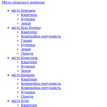
Міста обласного значення
місто Березань
Квартири
Будинки
Земля
місто Біла Церква
Квартири
Комерційна нерухомість
Гаражі
Будинки
Земля
Оренда
місто Бориспіль
Квартири
Будинки
Земля
місто Бровари
Квартири
Комерційна нерухомість
Комерційна нерухомість
Будинки
Оренда
місто Буча
Квартири