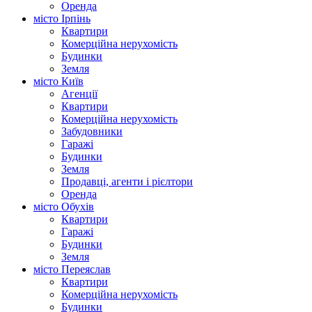
Оренда
місто Ірпінь
Квартири
Комерційна нерухомість
Будинки
Земля
місто Київ
Агенції
Квартири
Комерційна нерухомість
Забудовники
Гаражі
Будинки
Земля
Продавці, агенти і рієлтори
Оренда
місто Обухів
Квартири
Гаражі
Будинки
Земля
місто Переяслав
Квартири
Комерційна нерухомість
Будинки