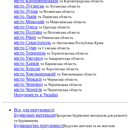
місто Кропивницький
та Кіровоградська область
місто Луганськ
та Луганська область
місто Луцьк
та Волинська область
місто Львів
та Львівська область
місто Миколаїв
та Миколаївська область
місто Одеса
та Одеська область
місто Полтава
та Полтавська область
місто Рівне
та Рівненська область
місто Севастополь
та Автономна Республіка Крим
місто Суми
та Сумська область
місто Тернопіль
та Тернопільська область
місто Ужгород
та Закарпатська область
місто Харків
та Харківська область
місто Херсон
та Херсонська область
місто Хмельницький
та Хмельницька область
місто Черкаси
та Черкаська область
місто Чернівці
та Чернівецька область
місто Чернігів
та Чернігівська область
Нерухомість в Україні
Все для нерухомості
Будівельні матеріали
Продаємо будівельні матеріали для ремонту
та будівництва
Будівництво нерухомості
Будуємо житлові та не житлові