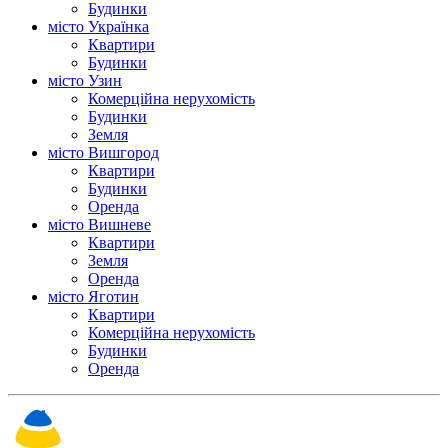
Будинки
місто Українка
Квартири
Будинки
місто Узин
Комерційна нерухомість
Будинки
Земля
місто Вишгород
Квартири
Будинки
Оренда
місто Вишневе
Квартири
Земля
Оренда
місто Яготин
Квартири
Комерційна нерухомість
Будинки
Оренда