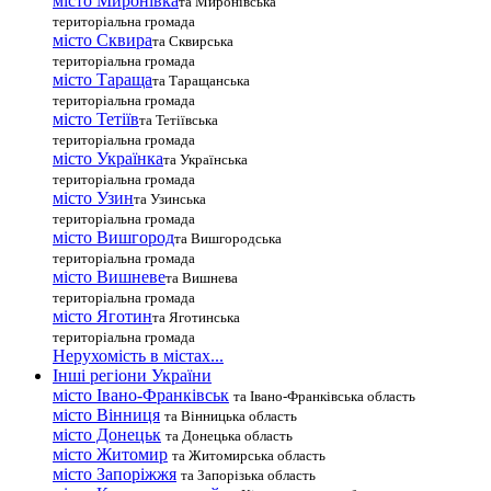
місто Миронівка
та Миронівська
територіальна громада
місто Сквира
та Сквирська
територіальна громада
місто Тараща
та Таращанська
територіальна громада
місто Тетіїв
та Тетіївська
територіальна громада
місто Українка
та Українська
територіальна громада
місто Узин
та Узинська
територіальна громада
місто Вишгород
та Вишгородська
територіальна громада
місто Вишневе
та Вишнева
територіальна громада
місто Яготин
та Яготинська
територіальна громада
Нерухомість в містах...
Інші регіони України
місто Івано-Франківськ
та Івано-Франківська область
місто Вінниця
та Вінницька область
місто Донецьк
та Донецька область
місто Житомир
та Житомирська область
місто Запоріжжя
та Запорізька область