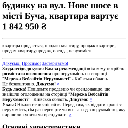
будинку на вул. Нове шосе в
місті Буча, квартира вартує
1 842 950 ₴
квартира продається,
продаю квартиру,
продаж квартири,
продам квартиру,
продаж,
оренда,
нерухомість
Дякуємо!
Просимо!
Застерігаємо!
Заздалегідь дякуємо
Вам
за рекомендації
всім кому потрібно
розмістити оголошення
про нерухомість на сторінці
"
Мережа Вебсайтів Нерухомості
" - Київська область.
Це безкоштовно
.
Дякуємо!
×
Будь ласка!
Повідомте продавцю чи орендодавцю, що
знайшли оголошення
на сторінці "
Мережа Вебсайтів
Нерухомості
" - Київська область.
Дякуємо!
×
Увага!
Ніколи не поспішайте. Перед тим, як віддати гроші за
нерухомість, сім раз перевірте чи все гаразд з нерухомістю, яку
вирішили купити чи орендувати.
×
Основні характеристики