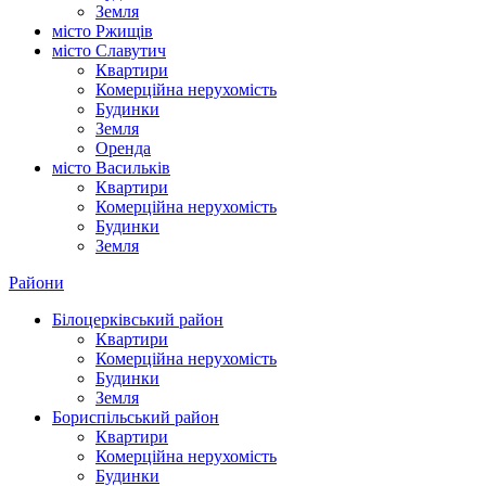
Земля
місто Ржищів
місто Славутич
Квартири
Комерційна нерухомість
Будинки
Земля
Оренда
місто Василькiв
Квартири
Комерційна нерухомість
Будинки
Земля
Райони
Білоцерківський район
Квартири
Комерційна нерухомість
Будинки
Земля
Бориспільський район
Квартири
Комерційна нерухомість
Будинки