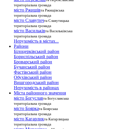
територіальна громада
місто Ржищів
та Ржищівська
територіальна громада
місто Славутич
та Славутицька
територіальна громада
місто Василькiв
та Васильківська
територіальна громада
Нерухомість в містах...
Райони
Білоцерківський район
Бориспільський район
Броварський район
Бучанський район
Фастівський район
Обухівський район
Вишгородський район
Нерухомість в районах
Міста районного значення
місто Богуслав
та Богуславська
територіальна громада
місто Боярка
та Боярська
територіальна громада
місто Кагарлик
та Кагарлицька
територіальна громада