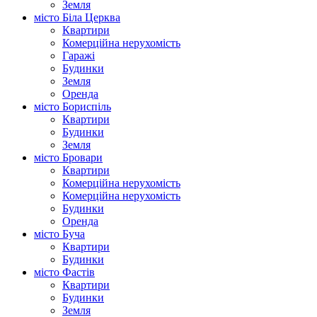
Земля
місто Біла Церква
Квартири
Комерційна нерухомість
Гаражі
Будинки
Земля
Оренда
місто Бориспіль
Квартири
Будинки
Земля
місто Бровари
Квартири
Комерційна нерухомість
Комерційна нерухомість
Будинки
Оренда
місто Буча
Квартири
Будинки
місто Фастів
Квартири
Будинки
Земля