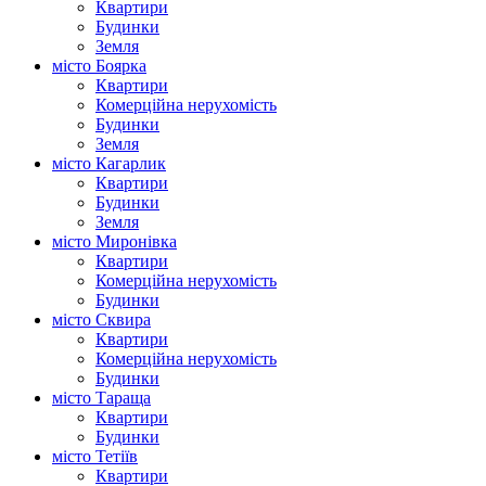
Квартири
Будинки
Земля
місто Боярка
Квартири
Комерційна нерухомість
Будинки
Земля
місто Кагарлик
Квартири
Будинки
Земля
місто Миронівка
Квартири
Комерційна нерухомість
Будинки
місто Сквира
Квартири
Комерційна нерухомість
Будинки
місто Тараща
Квартири
Будинки
місто Тетіїв
Квартири