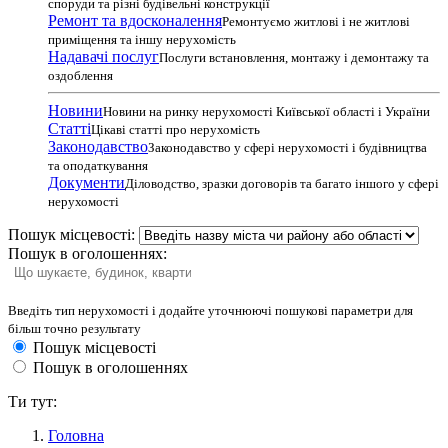
споруди та різні будівельні конструкції
Ремонт та вдосконалення
Ремонтуємо житлові і не житлові
приміщення та іншу нерухомість
Надавачі послуг
Послуги встановлення, монтажу і демонтажу та
оздоблення
Новини
Новини на ринку нерухомості Київської області і України
Статті
Цікаві статті про нерухомість
Законодавство
Законодавство у сфері нерухомості і будівництва
та оподаткування
Документи
Діловодство, зразки договорів та багато іншого у сфері
нерухомості
Пошук місцевості:
Пошук в оголошеннях:
Введіть тип нерухомості і додайте уточнюючі пошукові параметри для
більш точно результату
Пошук місцевості
Пошук в оголошеннях
Ти тут:
Головна