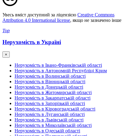
Увесь вміст доступний за ліцензією
Creative Commons
Attribution 4.0 International license
, якщо не зазначено інше
Top
Нерухомість в Україні
×
Нерухомість в Івано-Франківській області
Нерухомість в Автономній Республіці Крим
Нерухомість в Волинській області
Нерухомість в Вінницькій області
Нерухомість в Донецькій області
Нерухомість в Житомирській області
Нерухомість в Закарпатській області
Нерухомість в Запорізькій області
Нерухомість в Кіровоградській області
Нерухомість в Луганській області
Нерухомість в Львівській області
Нерухомість в Миколаївській області
Нерухомість в Одеській області