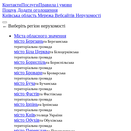
Контакти
Послуги
Правила і умови
Пошук
Додати оголошення
Київська область
Мережа Вебсайтів Нерухомості
←
Виберіть регіон нерухомості
Міста обласного значення
місто Березань
та Березанська
територіальна громада
місто Біла Церква
та Білоцерківська
територіальна громада
місто Бориспіль
та Бориспільська
територіальна громада
місто Бровари
та Броварська
територіальна громада
місто Буча
та Бучанська
територіальна громада
місто Фастів
та Фастівська
територіальна громада
місто Ірпінь
та Ірпінська
територіальна громада
місто Київ
столиця України
місто Обухів
та Обухівська
територіальна громада
місто Переяслав
та Переяславська