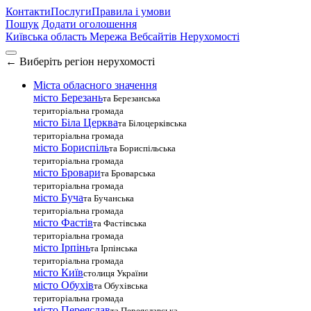
Контакти
Послуги
Правила і умови
Пошук
Додати оголошення
Київська область
Мережа Вебсайтів Нерухомості
←
Виберіть регіон нерухомості
Міста обласного значення
місто Березань
та Березанська
територіальна громада
місто Біла Церква
та Білоцерківська
територіальна громада
місто Бориспіль
та Бориспільська
територіальна громада
місто Бровари
та Броварська
територіальна громада
місто Буча
та Бучанська
територіальна громада
місто Фастів
та Фастівська
територіальна громада
місто Ірпінь
та Ірпінська
територіальна громада
місто Київ
столиця України
місто Обухів
та Обухівська
територіальна громада
місто Переяслав
та Переяславська