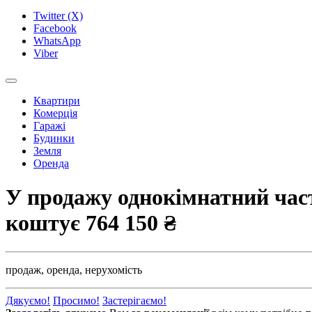
Twitter (X)
Facebook
WhatsApp
Viber
Квартири
Комерція
Гаражі
Будинки
Земля
Оренда
У продажу однокімнатний части
коштує
764 150 ₴
продаж,
оренда,
нерухомість
Дякуємо!
Просимо!
Застерігаємо!