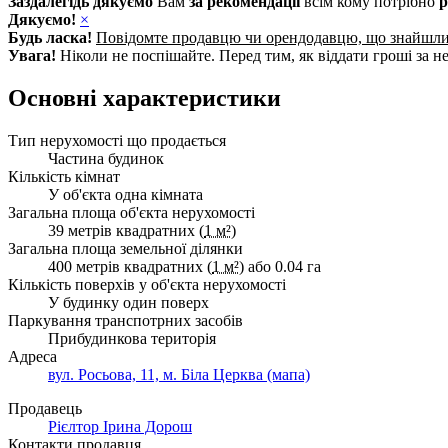
Заздалегідь дякуємо
Вам
за рекомендації
всім кому потрібно
р
Дякуємо!
×
Будь ласка!
Повідомте продавцю чи орендодавцю, що знайшл
Увага!
Ніколи не поспішайте. Перед тим, як віддати гроші за не
Основні характеристики
Тип нерухомості що продається
Частина будинок
Кількість кімнат
У об'єкта одна кімната
Загальна площа об'єкта нерухомості
39 метрів квадратних (
1 м²
)
Загальна площа земельної ділянки
400 метрів квадратних (
1 м²
) або 0.04 га
Кількість поверхів у об'єкта нерухомості
У будинку один поверх
Паркування транспотрних засобів
Прибудинкова територія
Адреса
вул. Росьова, 11, м. Біла Церква (мапа)
Продавець
Рієлтор Ірина Дорош
Контакти продавця