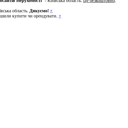
бсайтів Нерухомості
" - Київська область.
Це безкоштовно
.
ївська область.
Дякуємо!
×
ирішили купити чи орендувати.
×