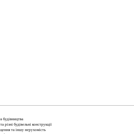
а будівництва
а різні будівельні конструкції
іщення та іншу нерухомість