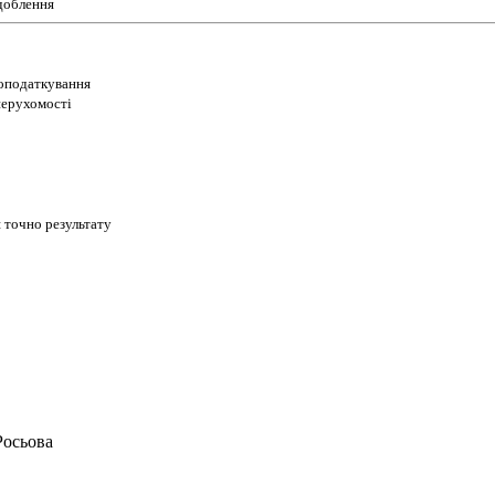
доблення
 оподаткування
 нерухомості
 точно результату
Росьова