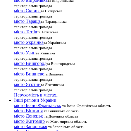
місто Миронівка
та Миронівська
територіальна громада
місто Сквира
та Сквирська
територіальна громада
місто Тараща
та Таращанська
територіальна громада
місто Тетіїв
та Тетіївська
територіальна громада
місто Українка
та Українська
територіальна громада
місто Узин
та Узинська
територіальна громада
місто Вишгород
та Вишгородська
територіальна громада
місто Вишневе
та Вишнева
територіальна громада
місто Яготин
та Яготинська
територіальна громада
Нерухомість в містах...
Інші регіони України
місто Івано-Франківськ
та Івано-Франківська область
місто Вінниця
та Вінницька область
місто Донецьк
та Донецька область
місто Житомир
та Житомирська область
місто Запоріжжя
та Запорізька область