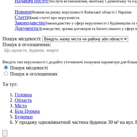
Надавачі послуг
Послуги встановлення, монтажу і демонтажу та оз
Новини
Новини на ринку нерухомості Київської області і України
Статті
Цікаві статті про нерухомість
Законодавство
Законодавство у сфері нерухомості і будівництва та
Документи
Діловодство, зразки договорів та багато іншого у сфері
Пошук місцевості:
Пошук в оголошеннях:
Введіть тип нерухомості і додайте уточнюючі пошукові параметри для більш
Пошук місцевості
Пошук в оголошеннях
Ти тут:
Головна
Область
Місто
Біла Церква
Будинки
У продажу однокімнатний частина будинок 39 м² на вул. 