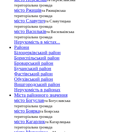
територіальна громада
місто Ржищів
та Ржищівська
територіальна громада
місто Славутич
та Славутицька
територіальна громада
місто Василькiв
та Васильківська
територіальна громада
Нерухомість в містах...
Райони
Білоцерківський район
Бориспільський район
Броварський район
Бучанський район
Фастівський район
Обухівський район
Вишгородський район
Нерухомість в районах
Міста районного значення
місто Богуслав
та Богуславська
територіальна громада
місто Боярка
та Боярська
територіальна громада
місто Кагарлик
та Кагарлицька
територіальна громада