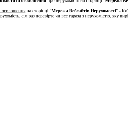
озмістити оголошення
про нерухомість на сторінці "
Мережа Ве
и оголошення
на сторінці "
Мережа Вебсайтів Нерухомості
" - Ки
рухомість, сім раз перевірте чи все гаразд з нерухомістю, яку в