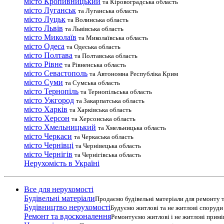
місто Кропивницький
та Кіровоградська область
місто Луганськ
та Луганська область
місто Луцьк
та Волинська область
місто Львів
та Львівська область
місто Миколаїв
та Миколаївська область
місто Одеса
та Одеська область
місто Полтава
та Полтавська область
місто Рівне
та Рівненська область
місто Севастополь
та Автономна Республіка Крим
місто Суми
та Сумська область
місто Тернопіль
та Тернопільська область
місто Ужгород
та Закарпатська область
місто Харків
та Харківська область
місто Херсон
та Херсонська область
місто Хмельницький
та Хмельницька область
місто Черкаси
та Черкаська область
місто Чернівці
та Чернівецька область
місто Чернігів
та Чернігівська область
Нерухомість в Україні
Все для нерухомості
Будівельні матеріали
Продаємо будівельні матеріали для ремонту т
Будівництво нерухомості
Будуємо житлові та не житлові споруди т
Ремонт та вдосконалення
Ремонтуємо житлові і не житлові прим