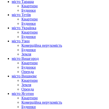
місто Тараща
Квартири
Будинки
місто Тетіїв
Квартири
Будинки
місто Українка
Квартири
Будинки
місто Узин
Комерційна нерухомість
Будинки
Земля
місто Вишгород
Квартири
Будинки
Оренда
місто Вишневе
Квартири
Земля
Оренда
місто Яготин
Квартири
Комерційна нерухомість
Будинки