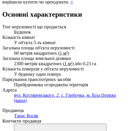
вирішили купити чи орендувати.
×
Основні характеристики
Тип нерухомості що продається
Будинок
Кількість кімнат
У об'єкта 5-ть кімнат
Загальна площа об'єкта нерухомості
60 метрів квадратних (
1 м²
)
Загальна площа земельної ділянки
2300 метрів квадратних (
1 м²
) або 0.23 га
Кількість поверхів у об'єкта нерухомості
У будинку один поверх
Паркування транспотрних засобів
Прибудинкова огороджена територія
Адреса
вул. Котляревського, 2, с. Глибочка, м. Біла Церква
(мапа)
Продавець
Тарас Косяк
Контакти продавця