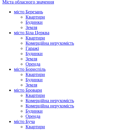
Міста обласного значення
місто Березань
Квартири
Будинки
Земля
місто Біла Церква
Квартири
Комерційна нерухомість
Гаражі
Будинки
Земля
Оренда
місто Бориспіль
Квартири
Будинки
Земля
місто Бровари
Квартири
Комерційна нерухомість
Комерційна нерухомість
Будинки
Оренда
місто Буча
Квартири