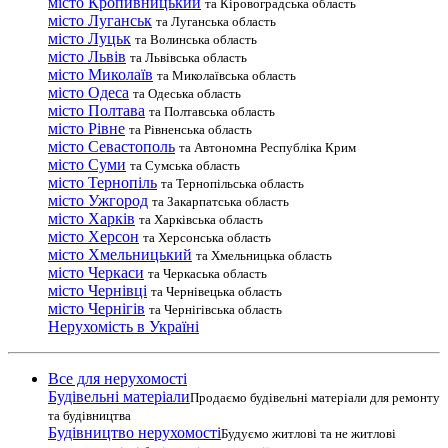
місто Кропивницький
та Кіровоградська область
місто Луганськ
та Луганська область
місто Луцьк
та Волинська область
місто Львів
та Львівська область
місто Миколаїв
та Миколаївська область
місто Одеса
та Одеська область
місто Полтава
та Полтавська область
місто Рівне
та Рівненська область
місто Севастополь
та Автономна Республіка Крим
місто Суми
та Сумська область
місто Тернопіль
та Тернопільська область
місто Ужгород
та Закарпатська область
місто Харків
та Харківська область
місто Херсон
та Херсонська область
місто Хмельницький
та Хмельницька область
місто Черкаси
та Черкаська область
місто Чернівці
та Чернівецька область
місто Чернігів
та Чернігівська область
Нерухомість в Україні
Все для нерухомості
Будівельні матеріали
Продаємо будівельні матеріали для ремонту
та будівництва
Будівництво нерухомості
Будуємо житлові та не житлові