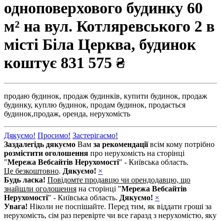
одноповерхового будинку 60
м² на вул. Котляревського 2 в
місті Біла Церква, будинок
коштує
831 575 ₴
продаю будинок,
продаж будинків,
купити будинок,
продаж
будинку,
куплю будинок,
продам будинок,
продається
будинок,
продаж,
оренда,
нерухомість
Дякуємо!
Просимо!
Застерігаємо!
Заздалегідь дякуємо
Вам
за рекомендації
всім кому потрібно
розмістити оголошення
про нерухомість на сторінці
"
Мережа Вебсайтів Нерухомості
" - Київська область.
Це безкоштовно
.
Дякуємо!
×
Будь ласка!
Повідомте продавцю чи орендодавцю, що
знайшли оголошення
на сторінці "
Мережа Вебсайтів
Нерухомості
" - Київська область.
Дякуємо!
×
Увага!
Ніколи не поспішайте. Перед тим, як віддати гроші за
нерухомість, сім раз перевірте чи все гаразд з нерухомістю, яку