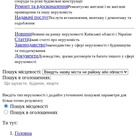
споруди та різні будівельні конструкції
Ремонт та вдосконалення
Ремонтуємо житлові і не житлові
приміщення та іншу нерухомість
Надавачі послуг
Послуги встановлення, монтажу і демонтажу та
оздоблення
Новини
Новини на ринку нерухомості Київської області і України
Статті
Цікаві статті про нерухомість
Законодавство
Законодавство у сфері нерухомості і будівництва
та оподаткування
Документи
Діловодство, зразки договорів та багато іншого у сфері
нерухомості
Пошук місцевості:
Пошук в оголошеннях:
Введіть тип нерухомості і додайте уточнюючі пошукові параметри для
більш точно результату
Пошук місцевості
Пошук в оголошеннях
Ти тут:
Головна