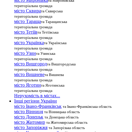
місто Миронівка
та Миронівська
територіальна громада
місто Сквира
та Сквирська
територіальна громада
місто Тараща
та Таращанська
територіальна громада
місто Тетіїв
та Тетіївська
територіальна громада
місто Українка
та Українська
територіальна громада
місто Узин
та Узинська
територіальна громада
місто Вишгород
та Вишгородська
територіальна громада
місто Вишневе
та Вишнева
територіальна громада
місто Яготин
та Яготинська
територіальна громада
Нерухомість в містах...
Інші регіони України
місто Івано-Франківськ
та Івано-Франківська область
місто Вінниця
та Вінницька область
місто Донецьк
та Донецька область
місто Житомир
та Житомирська область
місто Запоріжжя
та Запорізька область