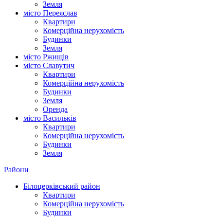
Земля
місто Переяслав
Квартири
Комерційна нерухомість
Будинки
Земля
місто Ржищів
місто Славутич
Квартири
Комерційна нерухомість
Будинки
Земля
Оренда
місто Василькiв
Квартири
Комерційна нерухомість
Будинки
Земля
Райони
Білоцерківський район
Квартири
Комерційна нерухомість
Будинки