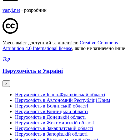
vasyl.net
- розробник
Увесь вміст доступний за ліцензією
Creative Commons
Attribution 4.0 International license
, якщо не зазначено інше
Top
Нерухомість в Україні
×
Нерухомість в Івано-Франківській області
Нерухомість в Автономній Республіці Крим
Нерухомість в Волинській області
Нерухомість в Вінницькій області
Нерухомість в Донецькій області
Нерухомість в Житомирській області
Нерухомість в Закарпатській області
Нерухомість в Запорізькій області
Нерухомість в Кіровоградській області