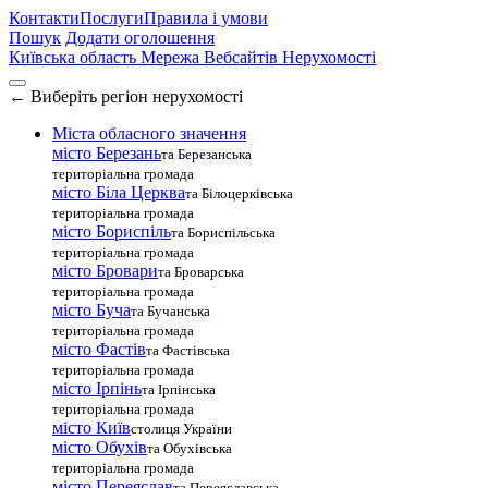
Контакти
Послуги
Правила і умови
Пошук
Додати оголошення
Київська область
Мережа Вебсайтів Нерухомості
←
Виберіть регіон нерухомості
Міста обласного значення
місто Березань
та Березанська
територіальна громада
місто Біла Церква
та Білоцерківська
територіальна громада
місто Бориспіль
та Бориспільська
територіальна громада
місто Бровари
та Броварська
територіальна громада
місто Буча
та Бучанська
територіальна громада
місто Фастів
та Фастівська
територіальна громада
місто Ірпінь
та Ірпінська
територіальна громада
місто Київ
столиця України
місто Обухів
та Обухівська
територіальна громада
місто Переяслав
та Переяславська