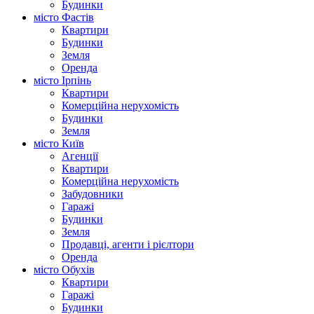
Будинки
місто Фастів
Квартири
Будинки
Земля
Оренда
місто Ірпінь
Квартири
Комерційна нерухомість
Будинки
Земля
місто Київ
Агенції
Квартири
Комерційна нерухомість
Забудовники
Гаражі
Будинки
Земля
Продавці, агенти і рієлтори
Оренда
місто Обухів
Квартири
Гаражі
Будинки