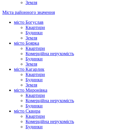
Земля
Міста районного значення
місто Богуслав
Квартири
Будинки
Земля
місто Боярка
Квартири
Комерційна нерухомість
Будинки
Земля
місто Кагарлик
Квартири
Будинки
Земля
місто Миронівка
Квартири
Комерційна нерухомість
Будинки
місто Сквира
Квартири
Комерційна нерухомість
Будинки