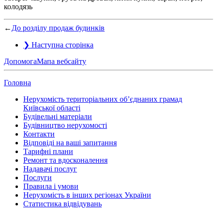
колодязь
←
До розділу продаж будинків
❯
Наступна сторінка
Допомога
Мапа вебсайту
Головна
Нерухомість територіальних об’єднаних грамад
Київської області
Будівельні матеріали
Будівництво нерухомості
Контакти
Відповіді на ваші запитання
Тарифні плани
Ремонт та вдосконалення
Надавачі послуг
Послуги
Правила і умови
Нерухомість в інших регіонах України
Статистика відвідувань