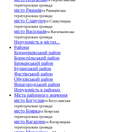
територіальна громада
місто Ржищів
та Ржищівська
територіальна громада
місто Славутич
та Славутицька
територіальна громада
місто Василькiв
та Васильківська
територіальна громада
Нерухомість в містах...
Райони
Білоцерківський район
Бориспільський район
Броварський район
Бучанський район
Фастівський район
Обухівський район
Вишгородський район
Нерухомість в районах
Міста районного значення
місто Богуслав
та Богуславська
територіальна громада
місто Боярка
та Боярська
територіальна громада
місто Кагарлик
та Кагарлицька
територіальна громада