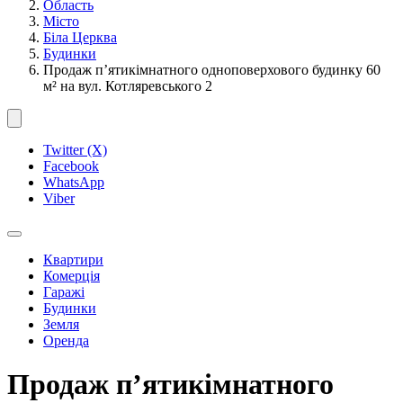
Область
Місто
Біла Церква
Будинки
Продаж п’ятикімнатного одноповерхового будинку 60
м² на вул. Котляревського 2
Twitter (X)
Facebook
WhatsApp
Viber
Квартири
Комерція
Гаражі
Будинки
Земля
Оренда
Продаж п’ятикімнатного