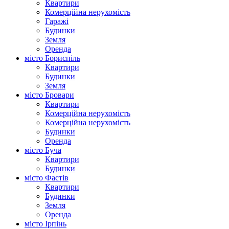
Квартири
Комерційна нерухомість
Гаражі
Будинки
Земля
Оренда
місто Бориспіль
Квартири
Будинки
Земля
місто Бровари
Квартири
Комерційна нерухомість
Комерційна нерухомість
Будинки
Оренда
місто Буча
Квартири
Будинки
місто Фастів
Квартири
Будинки
Земля
Оренда
місто Ірпінь