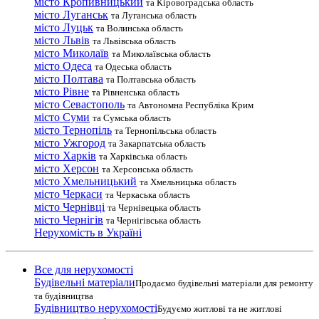
місто Кропивницький
та Кіровоградська область
місто Луганськ
та Луганська область
місто Луцьк
та Волинська область
місто Львів
та Львівська область
місто Миколаїв
та Миколаївська область
місто Одеса
та Одеська область
місто Полтава
та Полтавська область
місто Рівне
та Рівненська область
місто Севастополь
та Автономна Республіка Крим
місто Суми
та Сумська область
місто Тернопіль
та Тернопільська область
місто Ужгород
та Закарпатська область
місто Харків
та Харківська область
місто Херсон
та Херсонська область
місто Хмельницький
та Хмельницька область
місто Черкаси
та Черкаська область
місто Чернівці
та Чернівецька область
місто Чернігів
та Чернігівська область
Нерухомість в Україні
Все для нерухомості
Будівельні матеріали
Продаємо будівельні матеріали для ремонту
та будівництва
Будівництво нерухомості
Будуємо житлові та не житлові