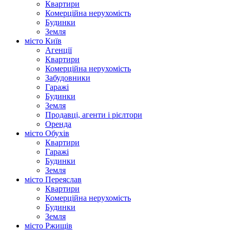
Квартири
Комерційна нерухомість
Будинки
Земля
місто Київ
Агенції
Квартири
Комерційна нерухомість
Забудовники
Гаражі
Будинки
Земля
Продавці, агенти і рієлтори
Оренда
місто Обухів
Квартири
Гаражі
Будинки
Земля
місто Переяслав
Квартири
Комерційна нерухомість
Будинки
Земля
місто Ржищів