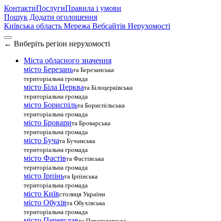
Контакти
Послуги
Правила і умови
Пошук
Додати оголошення
Київська область
Мережа Вебсайтів Нерухомості
←
Виберіть регіон нерухомості
Міста обласного значення
місто Березань
та Березанська
територіальна громада
місто Біла Церква
та Білоцерківська
територіальна громада
місто Бориспіль
та Бориспільська
територіальна громада
місто Бровари
та Броварська
територіальна громада
місто Буча
та Бучанська
територіальна громада
місто Фастів
та Фастівська
територіальна громада
місто Ірпінь
та Ірпінська
територіальна громада
місто Київ
столиця України
місто Обухів
та Обухівська
територіальна громада
місто Переяслав
та Переяславська