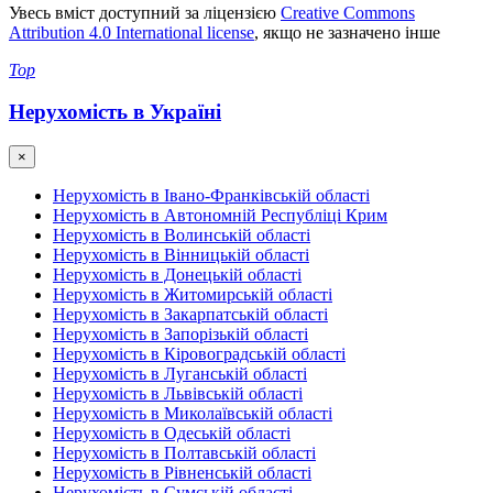
Увесь вміст доступний за ліцензією
Creative Commons
Attribution 4.0 International license
, якщо не зазначено інше
Top
Нерухомість в Україні
×
Нерухомість в Івано-Франківській області
Нерухомість в Автономній Республіці Крим
Нерухомість в Волинській області
Нерухомість в Вінницькій області
Нерухомість в Донецькій області
Нерухомість в Житомирській області
Нерухомість в Закарпатській області
Нерухомість в Запорізькій області
Нерухомість в Кіровоградській області
Нерухомість в Луганській області
Нерухомість в Львівській області
Нерухомість в Миколаївській області
Нерухомість в Одеській області
Нерухомість в Полтавській області
Нерухомість в Рівненській області
Нерухомість в Сумській області