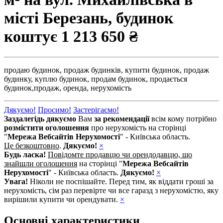
місті Березань, будинок
коштує
1 213 650 ₴
продаю будинок,
продаж будинків,
купити будинок,
продаж
будинку,
куплю будинок,
продам будинок,
продається
будинок,
продаж,
оренда,
нерухомість
Дякуємо!
Просимо!
Застерігаємо!
Заздалегідь дякуємо
Вам
за рекомендації
всім кому потрібно
розмістити оголошення
про нерухомість на сторінці
"
Мережа Вебсайтів Нерухомості
" - Київська область.
Це безкоштовно
.
Дякуємо!
×
Будь ласка!
Повідомте продавцю чи орендодавцю, що
знайшли оголошення
на сторінці "
Мережа Вебсайтів
Нерухомості
" - Київська область.
Дякуємо!
×
Увага!
Ніколи не поспішайте. Перед тим, як віддати гроші за
нерухомість, сім раз перевірте чи все гаразд з нерухомістю, яку
вирішили купити чи орендувати.
×
Основні характеристики