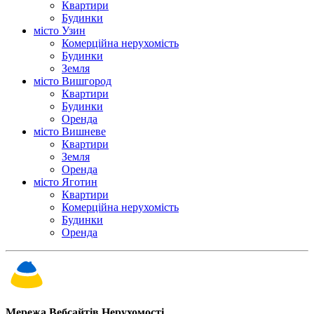
Квартири
Будинки
місто Узин
Комерційна нерухомість
Будинки
Земля
місто Вишгород
Квартири
Будинки
Оренда
місто Вишневе
Квартири
Земля
Оренда
місто Яготин
Квартири
Комерційна нерухомість
Будинки
Оренда
Мережа Вебсайтів Нерухомості