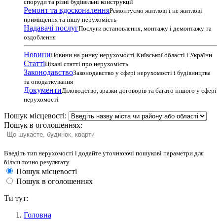
споруди та різні будівельні конструкції
Ремонт та вдосконалення
Ремонтуємо житлові і не житлові
приміщення та іншу нерухомість
Надавачі послуг
Послуги встановлення, монтажу і демонтажу та
оздоблення
Новини
Новини на ринку нерухомості Київської області і України
Статті
Цікаві статті про нерухомість
Законодавство
Законодавство у сфері нерухомості і будівництва
та оподаткування
Документи
Діловодство, зразки договорів та багато іншого у сфері
нерухомості
Пошук місцевості:
Пошук в оголошеннях:
Введіть тип нерухомості і додайте уточнюючі пошукові параметри для
більш точно результату
Пошук місцевості
Пошук в оголошеннях
Ти тут:
Головна