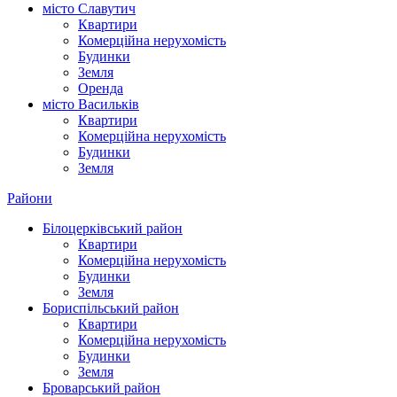
місто Славутич
Квартири
Комерційна нерухомість
Будинки
Земля
Оренда
місто Василькiв
Квартири
Комерційна нерухомість
Будинки
Земля
Райони
Білоцерківський район
Квартири
Комерційна нерухомість
Будинки
Земля
Бориспільський район
Квартири
Комерційна нерухомість
Будинки
Земля
Броварський район