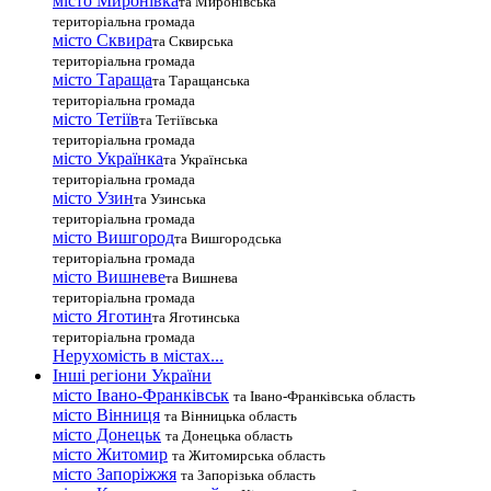
місто Миронівка
та Миронівська
територіальна громада
місто Сквира
та Сквирська
територіальна громада
місто Тараща
та Таращанська
територіальна громада
місто Тетіїв
та Тетіївська
територіальна громада
місто Українка
та Українська
територіальна громада
місто Узин
та Узинська
територіальна громада
місто Вишгород
та Вишгородська
територіальна громада
місто Вишневе
та Вишнева
територіальна громада
місто Яготин
та Яготинська
територіальна громада
Нерухомість в містах...
Інші регіони України
місто Івано-Франківськ
та Івано-Франківська область
місто Вінниця
та Вінницька область
місто Донецьк
та Донецька область
місто Житомир
та Житомирська область
місто Запоріжжя
та Запорізька область