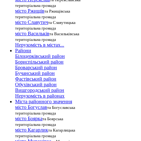
територіальна громада
місто Ржищів
та Ржищівська
територіальна громада
місто Славутич
та Славутицька
територіальна громада
місто Василькiв
та Васильківська
територіальна громада
Нерухомість в містах...
Райони
Білоцерківський район
Бориспільський район
Броварський район
Бучанський район
Фастівський район
Обухівський район
Вишгородський район
Нерухомість в районах
Міста районного значення
місто Богуслав
та Богуславська
територіальна громада
місто Боярка
та Боярська
територіальна громада
місто Кагарлик
та Кагарлицька
територіальна громада