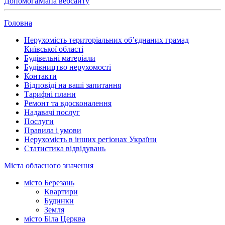
Допомога
Мапа вебсайту
Головна
Нерухомість територіальних об’єднаних грамад
Київської області
Будівельні матеріали
Будівництво нерухомості
Контакти
Відповіді на ваші запитання
Тарифні плани
Ремонт та вдосконалення
Надавачі послуг
Послуги
Правила і умови
Нерухомість в інших регіонах України
Статистика відвідувань
Міста обласного значення
місто Березань
Квартири
Будинки
Земля
місто Біла Церква