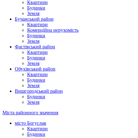
Квартири
Будинки
Земля
Бучанський район
Квартири
Комерційна нерухомість
Будинки
Земля
Фастівський район
Квартири
Будинки
Земля
Обухівський район
Квартири
Будинки
Земля
Вишгородський район
Будинки
Земля
Міста районного значення
місто Богуслав
Квартири
Будинки