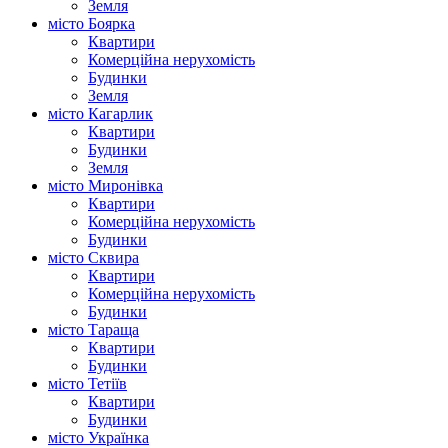
Земля
місто Боярка
Квартири
Комерційна нерухомість
Будинки
Земля
місто Кагарлик
Квартири
Будинки
Земля
місто Миронівка
Квартири
Комерційна нерухомість
Будинки
місто Сквира
Квартири
Комерційна нерухомість
Будинки
місто Тараща
Квартири
Будинки
місто Тетіїв
Квартири
Будинки
місто Українка