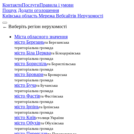
Контакти
Послуги
Правила і умови
Пошук
Додати оголошення
Київська область
Мережа Вебсайтів Нерухомості
←
Виберіть регіон нерухомості
Міста обласного значення
місто Березань
та Березанська
територіальна громада
місто Біла Церква
та Білоцерківська
територіальна громада
місто Бориспіль
та Бориспільська
територіальна громада
місто Бровари
та Броварська
територіальна громада
місто Буча
та Бучанська
територіальна громада
місто Фастів
та Фастівська
територіальна громада
місто Ірпінь
та Ірпінська
територіальна громада
місто Київ
столиця України
місто Обухів
та Обухівська
територіальна громада
місто Переяслав
та Переяславська