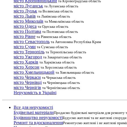
місто Кропивницький
та Кіровоградська область
місто Луганськ
та Луганська область
місто Луцьк
та Волинська область
місто Львів
та Львівська область
місто Миколаїв
та Миколаївська область
місто Одеса
та Одеська область
місто Полтава
та Полтавська область
місто Рівне
та Рівненська область
місто Севастополь
та Автономна Республіка Крим
місто Суми
та Сумська область
місто Тернопіль
та Тернопільська область
місто Ужгород
та Закарпатська область
місто Харків
та Харківська область
місто Херсон
та Херсонська область
місто Хмельницький
та Хмельницька область
місто Черкаси
та Черкаська область
місто Чернівці
та Чернівецька область
місто Чернігів
та Чернігівська область
Нерухомість в Україні
Все для нерухомості
Будівельні матеріали
Продаємо будівельні матеріали для ремонту т
Будівництво нерухомості
Будуємо житлові та не житлові споруди т
Ремонт та вдосконалення
Ремонтуємо житлові і не житлові прим