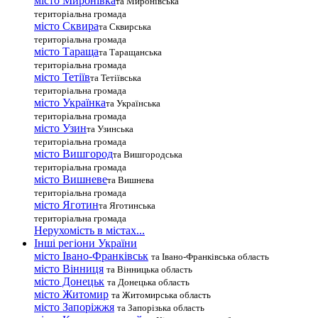
місто Миронівка
та Миронівська
територіальна громада
місто Сквира
та Сквирська
територіальна громада
місто Тараща
та Таращанська
територіальна громада
місто Тетіїв
та Тетіївська
територіальна громада
місто Українка
та Українська
територіальна громада
місто Узин
та Узинська
територіальна громада
місто Вишгород
та Вишгородська
територіальна громада
місто Вишневе
та Вишнева
територіальна громада
місто Яготин
та Яготинська
територіальна громада
Нерухомість в містах...
Інші регіони України
місто Івано-Франківськ
та Івано-Франківська область
місто Вінниця
та Вінницька область
місто Донецьк
та Донецька область
місто Житомир
та Житомирська область
місто Запоріжжя
та Запорізька область