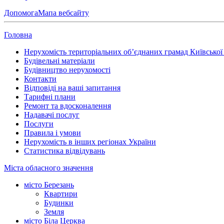
Допомога
Мапа вебсайту
Головна
Нерухомість територіальних об’єднаних грамад Київської 
Будівельні матеріали
Будівництво нерухомості
Контакти
Відповіді на ваші запитання
Тарифні плани
Ремонт та вдосконалення
Надавачі послуг
Послуги
Правила і умови
Нерухомість в інших регіонах України
Статистика відвідувань
Міста обласного значення
місто Березань
Квартири
Будинки
Земля
місто Біла Церква