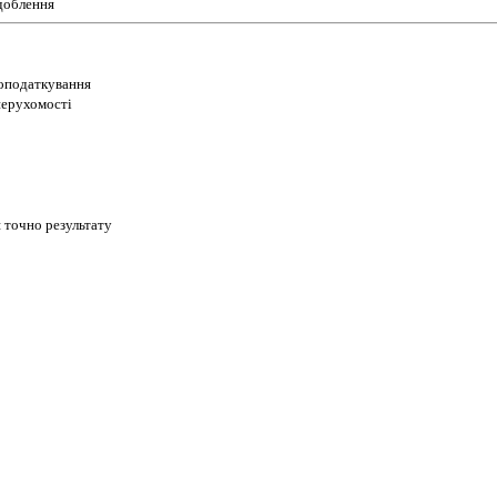
доблення
 оподаткування
 нерухомості
 точно результату