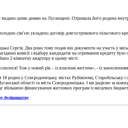
 видано цими днями на Луганщині. Отримала його родина внутрі
лодою сім’єю укладено договір довгострокового пільгового кре
ецька Сергія. Два роки тому подав він документи на участь у мі
 засіданні комісії з відбору кандидатів на отримання кредиту бул
ано 2-кімнатну квартиру в цьому місті.
йснилося! Тож у новий рік – із власним житлом», - із захоплення
18 родин у Сєвєродонецьку, містах Рубіжному, Старобільську і с
ганської області та міста Сєвєродонецька. І ми радіємо за кожн
де збільшено фінансування житлових програм із місцевих бюджеті
у будівництву