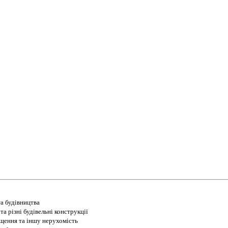
а будівництва
а різні будівельні конструкції
іщення та іншу нерухомість