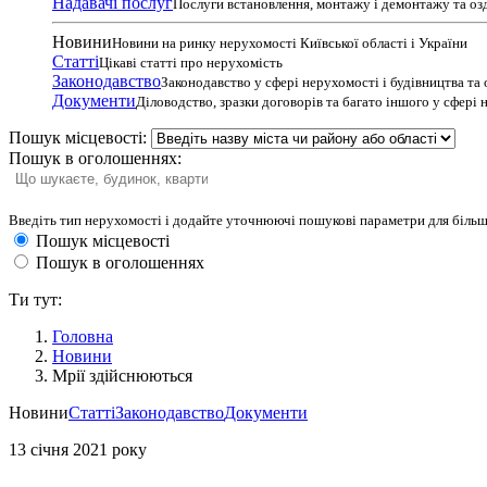
Надавачі послуг
Послуги встановлення, монтажу і демонтажу та оз
Новини
Новини на ринку нерухомості Київської області і України
Статті
Цікаві статті про нерухомість
Законодавство
Законодавство у сфері нерухомості і будівництва та
Документи
Діловодство, зразки договорів та багато іншого у сфері
Пошук місцевості:
Пошук в оголошеннях:
Введіть тип нерухомості і додайте уточнюючі пошукові параметри для більш
Пошук місцевості
Пошук в оголошеннях
Ти тут:
Головна
Новини
Mрії здійснюються
Новини
Статті
Законодавство
Документи
13 січня 2021 року