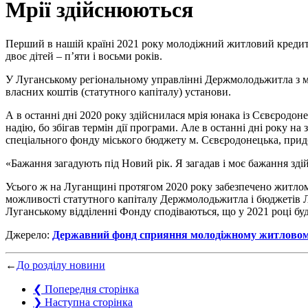
Mрії здійснюються
Перший в нашій країні 2021 року молодіжний житловий кредит
двоє дітей – п’яти і восьми років.
У Луганському регіональному управлінні Держмолодьжитла з мо
власних коштів (статутного капіталу) установи.
А в останні дні 2020 року здійснилася мрія юнака із Сєвєродон
надію, бо збігав термін дії програми. Але в останні дні року на
спеціального фонду міського бюджету м. Сєвєродонецька, придб
«Бажання загадують під Новий рік. Я загадав і моє бажання зді
Усього ж на Луганщині протягом 2020 року забезпечено житлом 
можливості статутного капіталу Держмолодьжитла і бюджетів Лу
Луганському відділенні Фонду сподіваються, що у 2021 році бу
Джерело:
Державний фонд сприяння молодіжному житловом
←
До розділу новини
❮
Попередня сторінка
❯
Наступна сторінка