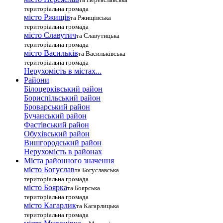
територіальна громада
місто Ржищів
та Ржищівська
територіальна громада
місто Славутич
та Славутицька
територіальна громада
місто Василькiв
та Васильківська
територіальна громада
Нерухомість в містах...
Райони
Білоцерківський район
Бориспільський район
Броварський район
Бучанський район
Фастівський район
Обухівський район
Вишгородський район
Нерухомість в районах
Міста районного значення
місто Богуслав
та Богуславська
територіальна громада
місто Боярка
та Боярська
територіальна громада
місто Кагарлик
та Кагарлицька
територіальна громада