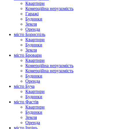
Квартири
Комерційна нерухомість
Гаражі
Будинки
Земля
Оренда
місто Бориспіль
Квартири
Будинки
Земля
місто Бровари
Квартири
Комерційна нерухомість
Комерційна нерухомість
Будинки
Оренда
місто Буча
Квартири
Будинки
місто Фастів
Квартири
Будинки
Земля
Оренда
місто Ірпінь