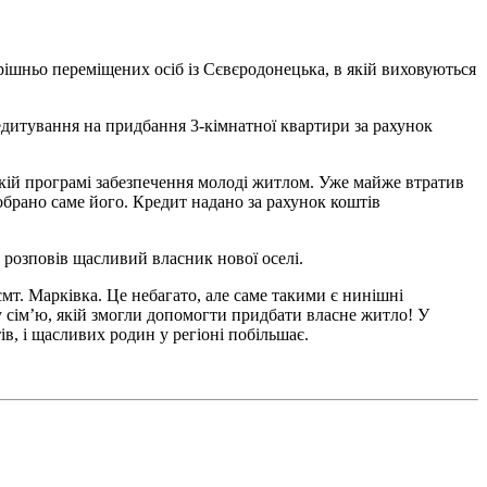
шньо переміщених осіб із Сєвєродонецька, в якій виховуються
дитування на придбання 3-кімнатної квартири за рахунок
ській програмі забезпечення молоді житлом. Уже майже втратив
о обрано саме його. Кредит надано за рахунок коштів
м розповів щасливий власник нової оселі.
мт. Марківка. Це небагато, але саме такими є нинішні
у сім’ю, якій змогли допомогти придбати власне житло! У
в, і щасливих родин у регіоні побільшає.