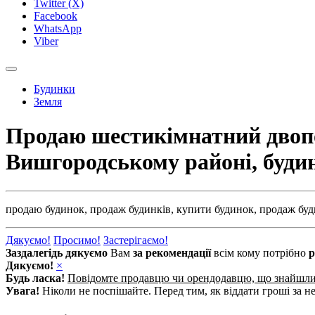
Twitter (X)
Facebook
WhatsApp
Viber
Будинки
Земля
Продаю шестикімнатний двопов
Вишгородському районі, буд
продаю будинок,
продаж будинків,
купити будинок,
продаж буд
Дякуємо!
Просимо!
Застерігаємо!
Заздалегідь дякуємо
Вам
за рекомендації
всім кому потрібно
р
Дякуємо!
×
Будь ласка!
Повідомте продавцю чи орендодавцю, що знайшл
Увага!
Ніколи не поспішайте. Перед тим, як віддати гроші за не