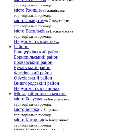
територіальна громада
місто Ржищів
та Ржищівська
територіальна громада
місто Славутич
та Славутицька
територіальна громада
місто Василькiв
та Васильківська
територіальна громада
Нерухомість в містах...
Райони
Білоцерківський район
Бориспільський район
Броварський район
Бучанський район
Фастівський район
Обухівський район
Вишгородський район
Нерухомість в районах
Міста районного значення
місто Богуслав
та Богуславська
територіальна громада
місто Боярка
та Боярська
територіальна громада
місто Кагарлик
та Кагарлицька
територіальна громада