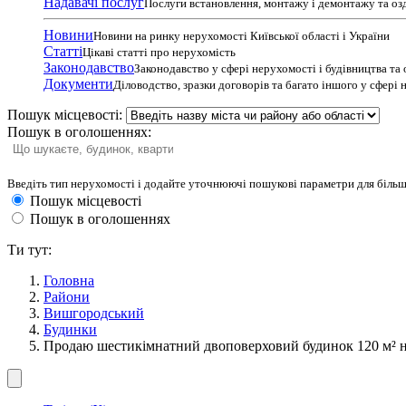
Надавачі послуг
Послуги встановлення, монтажу і демонтажу та оз
Новини
Новини на ринку нерухомості Київської області і України
Статті
Цікаві статті про нерухомість
Законодавство
Законодавство у сфері нерухомості і будівництва та
Документи
Діловодство, зразки договорів та багато іншого у сфері
Пошук місцевості:
Пошук в оголошеннях:
Введіть тип нерухомості і додайте уточнюючі пошукові параметри для більш
Пошук місцевості
Пошук в оголошеннях
Ти тут:
Головна
Райони
Вишгородський
Будинки
Продаю шестикімнатний двоповерховий будинок 120 м² на