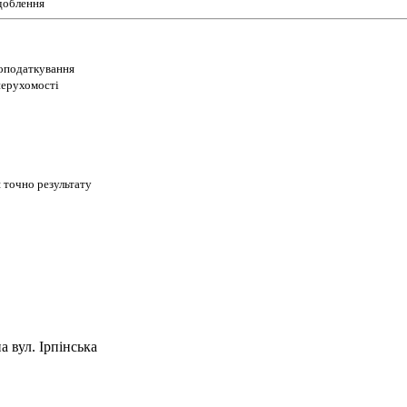
доблення
 оподаткування
 нерухомості
 точно результату
 вул. Ірпінська