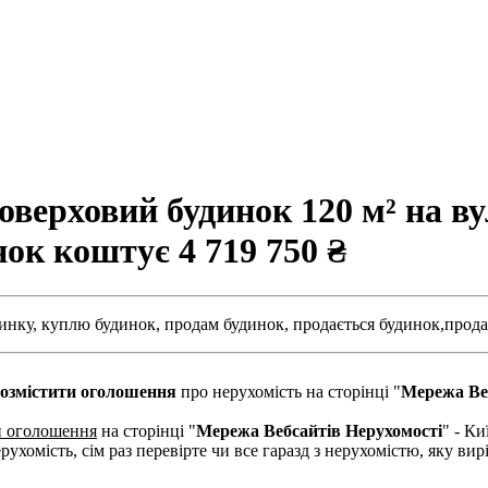
ерховий будинок 120 м² на вул
инок коштує
4 719 750 ₴
инку,
куплю будинок,
продам будинок,
продається будинок,
прода
озмістити оголошення
про нерухомість на сторінці "
Мережа Ве
и оголошення
на сторінці "
Мережа Вебсайтів Нерухомості
" - Ки
рухомість, сім раз перевірте чи все гаразд з нерухомістю, яку в