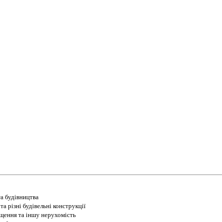
а будівництва
а різні будівельні конструкції
іщення та іншу нерухомість