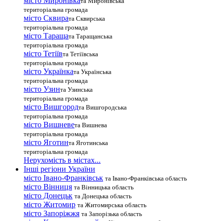
місто Миронівка
та Миронівська
територіальна громада
місто Сквира
та Сквирська
територіальна громада
місто Тараща
та Таращанська
територіальна громада
місто Тетіїв
та Тетіївська
територіальна громада
місто Українка
та Українська
територіальна громада
місто Узин
та Узинська
територіальна громада
місто Вишгород
та Вишгородська
територіальна громада
місто Вишневе
та Вишнева
територіальна громада
місто Яготин
та Яготинська
територіальна громада
Нерухомість в містах...
Інші регіони України
місто Івано-Франківськ
та Івано-Франківська область
місто Вінниця
та Вінницька область
місто Донецьк
та Донецька область
місто Житомир
та Житомирська область
місто Запоріжжя
та Запорізька область