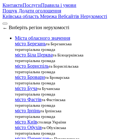
Контакти
Послуги
Правила і умови
Пошук
Додати оголошення
Київська область
Мережа Вебсайтів Нерухомості
←
Виберіть регіон нерухомості
Міста обласного значення
місто Березань
та Березанська
територіальна громада
місто Біла Церква
та Білоцерківська
територіальна громада
місто Бориспіль
та Бориспільська
територіальна громада
місто Бровари
та Броварська
територіальна громада
місто Буча
та Бучанська
територіальна громада
місто Фастів
та Фастівська
територіальна громада
місто Ірпінь
та Ірпінська
територіальна громада
місто Київ
столиця України
місто Обухів
та Обухівська
територіальна громада
місто Переяслав
та Переяславська