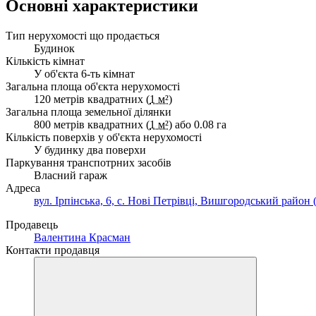
Основні характеристики
Тип нерухомості що продається
Будинок
Кількість кімнат
У об'єкта 6-ть кімнат
Загальна площа об'єкта нерухомості
120 метрів квадратних (
1 м²
)
Загальна площа земельної ділянки
800 метрів квадратних (
1 м²
) або 0.08 га
Кількість поверхів у об'єкта нерухомості
У будинку два поверхи
Паркування транспотрних засобів
Власний гараж
Адреса
вул. Ірпінська, 6, с. Нові Петрівці, Вишгородський район 
Продавець
Валентина Красман
Контакти продавця