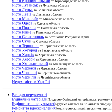
місто Кропивницький
та Кіровоградська область
місто Луганськ
та Луганська область
місто Луцьк
та Волинська область
місто Львів
та Львівська область
місто Миколаїв
та Миколаївська область
місто Одеса
та Одеська область
місто Полтава
та Полтавська область
місто Рівне
та Рівненська область
місто Севастополь
та Автономна Республіка Крим
місто Суми
та Сумська область
місто Тернопіль
та Тернопільська область
місто Ужгород
та Закарпатська область
місто Харків
та Харківська область
місто Херсон
та Херсонська область
місто Хмельницький
та Хмельницька область
місто Черкаси
та Черкаська область
місто Чернівці
та Чернівецька область
місто Чернігів
та Чернігівська область
Нерухомість в Україні
Все для нерухомості
Будівельні матеріали
Продаємо будівельні матеріали для ремонту т
Будівництво нерухомості
Будуємо житлові та не житлові споруди т
Ремонт та вдосконалення
Ремонтуємо житлові і не житлові прим