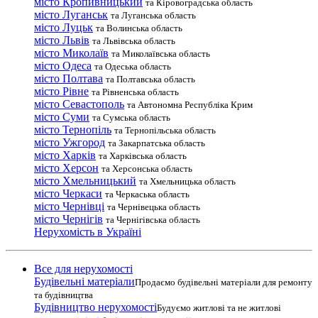
місто Кропивницький
та Кіровоградська область
місто Луганськ
та Луганська область
місто Луцьк
та Волинська область
місто Львів
та Львівська область
місто Миколаїв
та Миколаївська область
місто Одеса
та Одеська область
місто Полтава
та Полтавська область
місто Рівне
та Рівненська область
місто Севастополь
та Автономна Республіка Крим
місто Суми
та Сумська область
місто Тернопіль
та Тернопільська область
місто Ужгород
та Закарпатська область
місто Харків
та Харківська область
місто Херсон
та Херсонська область
місто Хмельницький
та Хмельницька область
місто Черкаси
та Черкаська область
місто Чернівці
та Чернівецька область
місто Чернігів
та Чернігівська область
Нерухомість в Україні
Все для нерухомості
Будівельні матеріали
Продаємо будівельні матеріали для ремонту
та будівництва
Будівництво нерухомості
Будуємо житлові та не житлові