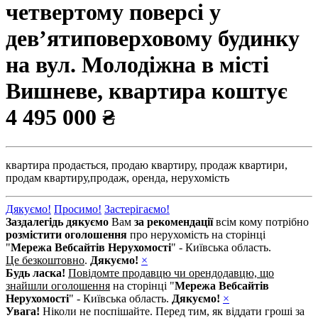
четвертому поверсі у
дев’ятиповерховому будинку
на вул. Молодіжна в місті
Вишневе, квартира коштує
4 495 000 ₴
квартира продається,
продаю квартиру,
продаж квартири,
продам квартиру,
продаж,
оренда,
нерухомість
Дякуємо!
Просимо!
Застерігаємо!
Заздалегідь дякуємо
Вам
за рекомендації
всім кому потрібно
розмістити оголошення
про нерухомість на сторінці
"
Мережа Вебсайтів Нерухомості
" - Київська область.
Це безкоштовно
.
Дякуємо!
×
Будь ласка!
Повідомте продавцю чи орендодавцю, що
знайшли оголошення
на сторінці "
Мережа Вебсайтів
Нерухомості
" - Київська область.
Дякуємо!
×
Увага!
Ніколи не поспішайте. Перед тим, як віддати гроші за