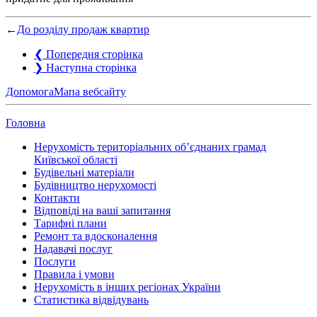
←
До розділу продаж квартир
❮
Попередня сторінка
❯
Наступна сторінка
Допомога
Мапа вебсайту
Головна
Нерухомість територіальних об’єднаних грамад
Київської області
Будівельні матеріали
Будівництво нерухомості
Контакти
Відповіді на ваші запитання
Тарифні плани
Ремонт та вдосконалення
Надавачі послуг
Послуги
Правила і умови
Нерухомість в інших регіонах України
Статистика відвідувань