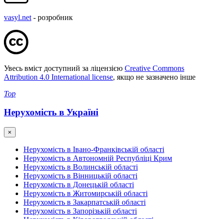
vasyl.net
- розробник
Увесь вміст доступний за ліцензією
Creative Commons
Attribution 4.0 International license
, якщо не зазначено інше
Top
Нерухомість в Україні
×
Нерухомість в Івано-Франківській області
Нерухомість в Автономній Республіці Крим
Нерухомість в Волинській області
Нерухомість в Вінницькій області
Нерухомість в Донецькій області
Нерухомість в Житомирській області
Нерухомість в Закарпатській області
Нерухомість в Запорізькій області