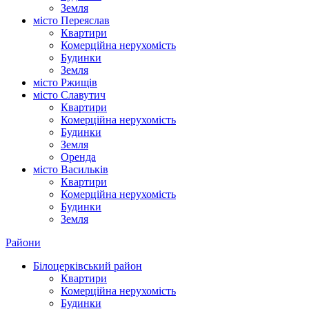
Земля
місто Переяслав
Квартири
Комерційна нерухомість
Будинки
Земля
місто Ржищів
місто Славутич
Квартири
Комерційна нерухомість
Будинки
Земля
Оренда
місто Василькiв
Квартири
Комерційна нерухомість
Будинки
Земля
Райони
Білоцерківський район
Квартири
Комерційна нерухомість
Будинки