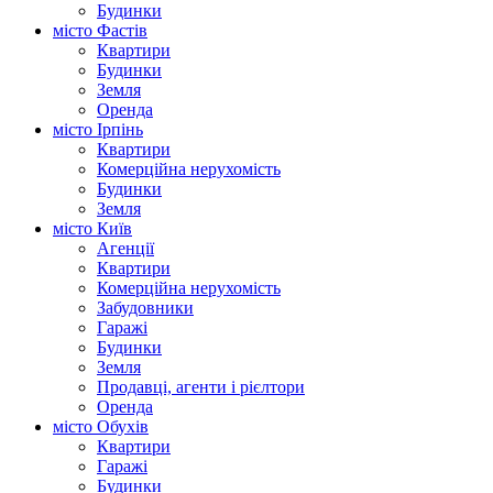
Будинки
місто Фастів
Квартири
Будинки
Земля
Оренда
місто Ірпінь
Квартири
Комерційна нерухомість
Будинки
Земля
місто Київ
Агенції
Квартири
Комерційна нерухомість
Забудовники
Гаражі
Будинки
Земля
Продавці, агенти і рієлтори
Оренда
місто Обухів
Квартири
Гаражі
Будинки