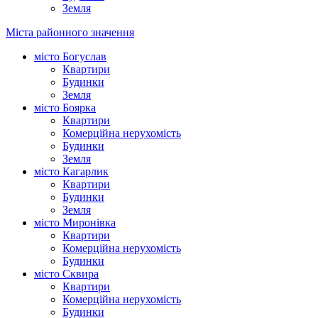
Земля
Міста районного значення
місто Богуслав
Квартири
Будинки
Земля
місто Боярка
Квартири
Комерційна нерухомість
Будинки
Земля
місто Кагарлик
Квартири
Будинки
Земля
місто Миронівка
Квартири
Комерційна нерухомість
Будинки
місто Сквира
Квартири
Комерційна нерухомість
Будинки