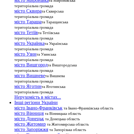
місто Миронівка
та Миронівська
територіальна громада
місто Сквира
та Сквирська
територіальна громада
місто Тараща
та Таращанська
територіальна громада
місто Тетіїв
та Тетіївська
територіальна громада
місто Українка
та Українська
територіальна громада
місто Узин
та Узинська
територіальна громада
місто Вишгород
та Вишгородська
територіальна громада
місто Вишневе
та Вишнева
територіальна громада
місто Яготин
та Яготинська
територіальна громада
Нерухомість в містах...
Інші регіони України
місто Івано-Франківськ
та Івано-Франківська область
місто Вінниця
та Вінницька область
місто Донецьк
та Донецька область
місто Житомир
та Житомирська область
місто Запоріжжя
та Запорізька область