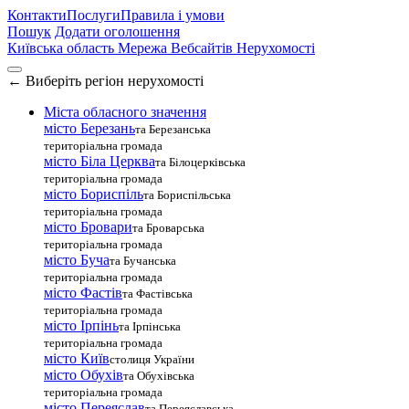
Контакти
Послуги
Правила і умови
Пошук
Додати оголошення
Київська область
Мережа Вебсайтів Нерухомості
←
Виберіть регіон нерухомості
Міста обласного значення
місто Березань
та Березанська
територіальна громада
місто Біла Церква
та Білоцерківська
територіальна громада
місто Бориспіль
та Бориспільська
територіальна громада
місто Бровари
та Броварська
територіальна громада
місто Буча
та Бучанська
територіальна громада
місто Фастів
та Фастівська
територіальна громада
місто Ірпінь
та Ірпінська
територіальна громада
місто Київ
столиця України
місто Обухів
та Обухівська
територіальна громада
місто Переяслав
та Переяславська