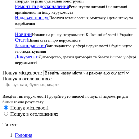
споруди та різні будівельні конструкції
Ремонт та вдосконалення
Ремонтуємо житлові і не житлові
приміщення та іншу нерухомість
Надавачі послуг
Послуги встановлення, монтажу і демонтажу та
оздоблення
Новини
Новини на ринку нерухомості Київської області і України
Статті
Цікаві статті про нерухомість
Законодавство
Законодавство у сфері нерухомості і будівництва
та оподаткування
Документи
Діловодство, зразки договорів та багато іншого у сфері
нерухомості
Пошук місцевості:
Пошук в оголошеннях:
Введіть тип нерухомості і додайте уточнюючі пошукові параметри для
більш точно результату
Пошук місцевості
Пошук в оголошеннях
Ти тут:
Головна