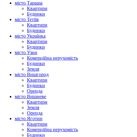
місто Тараща
Квартири
Будинки
місто Тетіїв
Квартири
Будинки
місто Українка
Квартири
Будинки
місто Узин
Комерційна нерухомість
Будинки
Земля
місто Вишгород
Квартири
Будинки
Оренда
місто Вишневе
Квартири
Земля
Оренда
місто Яготин
Квартири
Комерційна нерухомість
Будинки