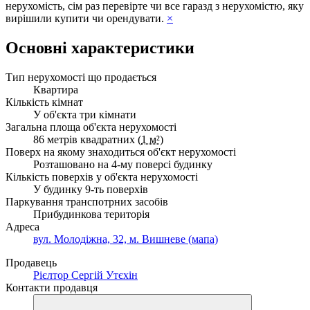
нерухомість, сім раз перевірте чи все гаразд з нерухомістю, яку
вирішили купити чи орендувати.
×
Основні характеристики
Тип нерухомості що продається
Квартира
Кількість кімнат
У об'єкта три кімнати
Загальна площа об'єкта нерухомості
86 метрів квадратних (
1 м²
)
Поверх на якому знаходиться об'єкт нерухомості
Розташовано на 4-му поверсі будинку
Кількість поверхів у об'єкта нерухомості
У будинку 9-ть поверхів
Паркування транспотрних засобів
Прибудинкова територія
Адреса
вул. Молодіжна, 32, м. Вишневе (мапа)
Продавець
Рієлтор Сергій Утєхін
Контакти продавця