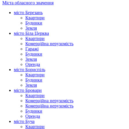
Міста обласного значення
місто Березань
Квартири
Будинки
Земля
місто Біла Церква
Квартири
Комерційна нерухомість
Гаражі
Будинки
Земля
Оренда
місто Бориспіль
Квартири
Будинки
Земля
місто Бровари
Квартири
Комерційна нерухомість
Комерційна нерухомість
Будинки
Оренда
місто Буча
Квартири