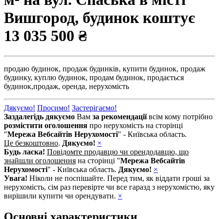
Вишгород, будинок коштує
13 035 500 ₴
продаю будинок,
продаж будинків,
купити будинок,
продаж
будинку,
куплю будинок,
продам будинок,
продається
будинок,
продаж,
оренда,
нерухомість
Дякуємо!
Просимо!
Застерігаємо!
Заздалегідь дякуємо
Вам
за рекомендації
всім кому потрібно
розмістити оголошення
про нерухомість на сторінці
"
Мережа Вебсайтів Нерухомості
" - Київська область.
Це безкоштовно
.
Дякуємо!
×
Будь ласка!
Повідомте продавцю чи орендодавцю, що
знайшли оголошення
на сторінці "
Мережа Вебсайтів
Нерухомості
" - Київська область.
Дякуємо!
×
Увага!
Ніколи не поспішайте. Перед тим, як віддати гроші за
нерухомість, сім раз перевірте чи все гаразд з нерухомістю, яку
вирішили купити чи орендувати.
×
Основні характеристики