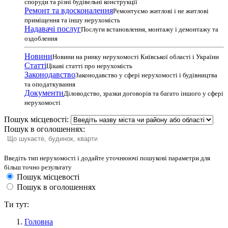
споруди та різні будівельні конструкції
Ремонт та вдосконалення
Ремонтуємо житлові і не житлові
приміщення та іншу нерухомість
Надавачі послуг
Послуги встановлення, монтажу і демонтажу та
оздоблення
Новини
Новини на ринку нерухомості Київської області і України
Статті
Цікаві статті про нерухомість
Законодавство
Законодавство у сфері нерухомості і будівництва
та оподаткування
Документи
Діловодство, зразки договорів та багато іншого у сфері
нерухомості
Пошук місцевості:
Пошук в оголошеннях:
Введіть тип нерухомості і додайте уточнюючі пошукові параметри для
більш точно результату
Пошук місцевості
Пошук в оголошеннях
Ти тут:
Головна