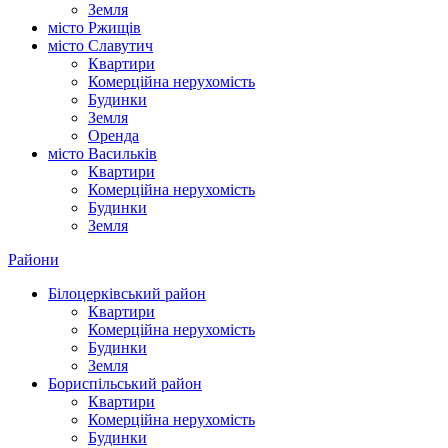
Земля
місто Ржищів
місто Славутич
Квартири
Комерційна нерухомість
Будинки
Земля
Оренда
місто Василькiв
Квартири
Комерційна нерухомість
Будинки
Земля
Райони
Білоцерківський район
Квартири
Комерційна нерухомість
Будинки
Земля
Бориспільський район
Квартири
Комерційна нерухомість
Будинки