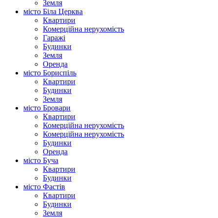
Земля
місто Біла Церква
Квартири
Комерційна нерухомість
Гаражі
Будинки
Земля
Оренда
місто Бориспіль
Квартири
Будинки
Земля
місто Бровари
Квартири
Комерційна нерухомість
Комерційна нерухомість
Будинки
Оренда
місто Буча
Квартири
Будинки
місто Фастів
Квартири
Будинки
Земля