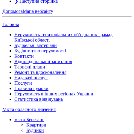
❯
Наступна сторінка
Допомога
Мапа вебсайту
Головна
Нерухомість територіальних об’єднаних грамад
Київської області
Будівельні матеріали
Будівництво нерухомості
Контакти
Відповіді на ваші запитання
Тарифні плани
Ремонт та вдосконалення
Надавачі послуг
Послуги
Правила і умови
Нерухомість в інших регіонах України
Статистика відвідувань
Міста обласного значення
місто Березань
Квартири
Будинки