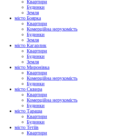
Квартири
Будинки
Земля
місто Боярка
Квартири
Комерційна нерухомість
Будинки
Земля
місто Кагарлик
Квартири
Будинки
Земля
місто Миронівка
Квартири
Комерційна нерухомість
Будинки
місто Сквира
Квартири
Комерційна нерухомість
Будинки
місто Тараща
Квартири
Будинки
місто Тетіїв
Квартири