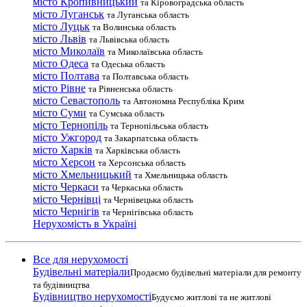
місто Кропивницький
та Кіровоградська область
місто Луганськ
та Луганська область
місто Луцьк
та Волинська область
місто Львів
та Львівська область
місто Миколаїв
та Миколаївська область
місто Одеса
та Одеська область
місто Полтава
та Полтавська область
місто Рівне
та Рівненська область
місто Севастополь
та Автономна Республіка Крим
місто Суми
та Сумська область
місто Тернопіль
та Тернопільська область
місто Ужгород
та Закарпатська область
місто Харків
та Харківська область
місто Херсон
та Херсонська область
місто Хмельницький
та Хмельницька область
місто Черкаси
та Черкаська область
місто Чернівці
та Чернівецька область
місто Чернігів
та Чернігівська область
Нерухомість в Україні
Все для нерухомості
Будівельні матеріали
Продаємо будівельні матеріали для ремонту
та будівництва
Будівництво нерухомості
Будуємо житлові та не житлові