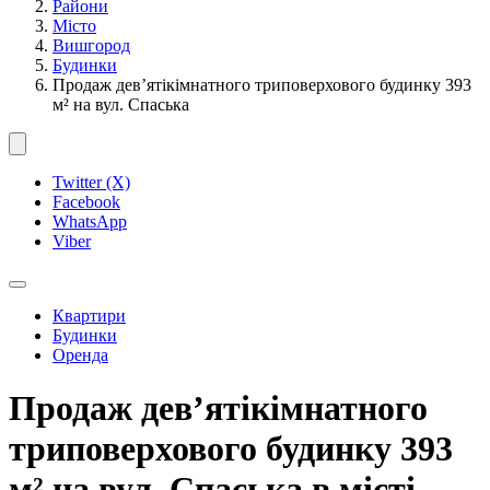
Райони
Місто
Вишгород
Будинки
Продаж дев’ятікімнатного триповерхового будинку 393
м² на вул. Спаська
Twitter (X)
Facebook
WhatsApp
Viber
Квартири
Будинки
Оренда
Продаж дев’ятікімнатного
триповерхового будинку 393
м² на вул. Спаська в місті