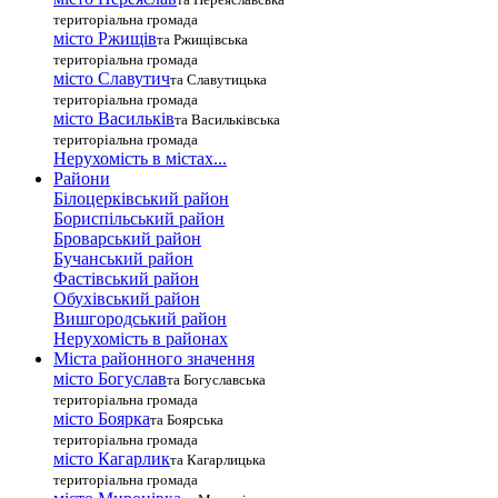
територіальна громада
місто Ржищів
та Ржищівська
територіальна громада
місто Славутич
та Славутицька
територіальна громада
місто Василькiв
та Васильківська
територіальна громада
Нерухомість в містах...
Райони
Білоцерківський район
Бориспільський район
Броварський район
Бучанський район
Фастівський район
Обухівський район
Вишгородський район
Нерухомість в районах
Міста районного значення
місто Богуслав
та Богуславська
територіальна громада
місто Боярка
та Боярська
територіальна громада
місто Кагарлик
та Кагарлицька
територіальна громада