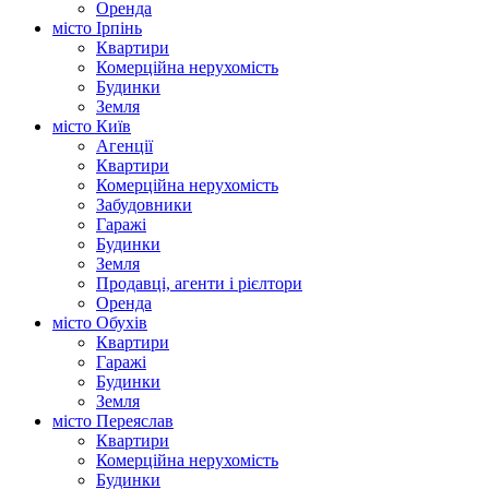
Оренда
місто Ірпінь
Квартири
Комерційна нерухомість
Будинки
Земля
місто Київ
Агенції
Квартири
Комерційна нерухомість
Забудовники
Гаражі
Будинки
Земля
Продавці, агенти і рієлтори
Оренда
місто Обухів
Квартири
Гаражі
Будинки
Земля
місто Переяслав
Квартири
Комерційна нерухомість
Будинки