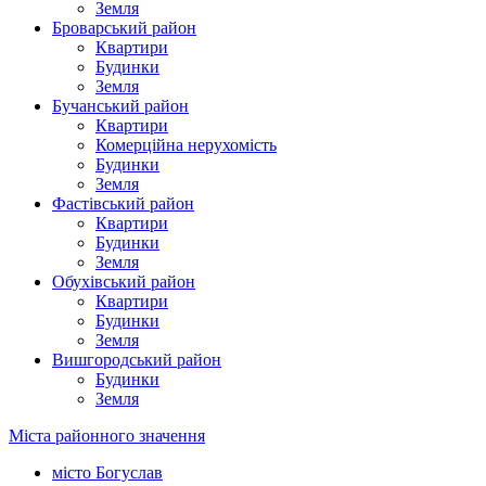
Земля
Броварський район
Квартири
Будинки
Земля
Бучанський район
Квартири
Комерційна нерухомість
Будинки
Земля
Фастівський район
Квартири
Будинки
Земля
Обухівський район
Квартири
Будинки
Земля
Вишгородський район
Будинки
Земля
Міста районного значення
місто Богуслав