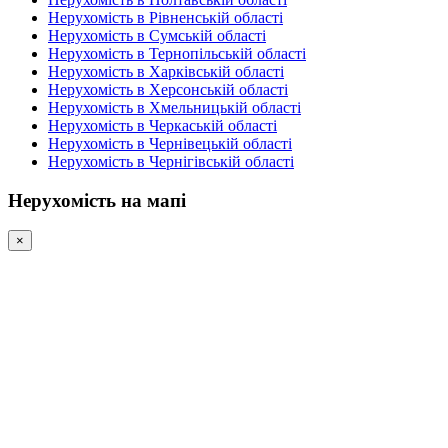
Нерухомість в Рівненській області
Нерухомість в Сумській області
Нерухомість в Тернопільській області
Нерухомість в Харківській області
Нерухомість в Херсонській області
Нерухомість в Хмельницькій області
Нерухомість в Черкаській області
Нерухомість в Чернівецькій області
Нерухомість в Чернігівській області
Нерухомість на мапі
×