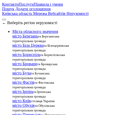
Контакти
Послуги
Правила і умови
Пошук
Додати оголошення
Київська область
Мережа Вебсайтів Нерухомості
←
Виберіть регіон нерухомості
Міста обласного значення
місто Березань
та Березанська
територіальна громада
місто Біла Церква
та Білоцерківська
територіальна громада
місто Бориспіль
та Бориспільська
територіальна громада
місто Бровари
та Броварська
територіальна громада
місто Буча
та Бучанська
територіальна громада
місто Фастів
та Фастівська
територіальна громада
місто Ірпінь
та Ірпінська
територіальна громада
місто Київ
столиця України
місто Обухів
та Обухівська
територіальна громада
місто Переяслав
та Переяславська