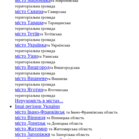
місто Миронівка
та Миронівська
територіальна громада
місто Сквира
та Сквирська
територіальна громада
місто Тараща
та Таращанська
територіальна громада
місто Тетіїв
та Тетіївська
територіальна громада
місто Українка
та Українська
територіальна громада
місто Узин
та Узинська
територіальна громада
місто Вишгород
та Вишгородська
територіальна громада
місто Вишневе
та Вишнева
територіальна громада
місто Яготин
та Яготинська
територіальна громада
Нерухомість в містах...
Інші регіони України
місто Івано-Франківськ
та Івано-Франківська область
місто Вінниця
та Вінницька область
місто Донецьк
та Донецька область
місто Житомир
та Житомирська область
місто Запоріжжя
та Запорізька область