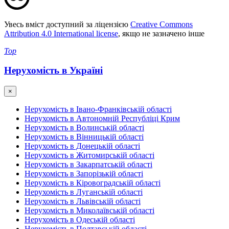
Увесь вміст доступний за ліцензією
Creative Commons
Attribution 4.0 International license
, якщо не зазначено інше
Top
Нерухомість в Україні
×
Нерухомість в Івано-Франківській області
Нерухомість в Автономній Республіці Крим
Нерухомість в Волинській області
Нерухомість в Вінницькій області
Нерухомість в Донецькій області
Нерухомість в Житомирській області
Нерухомість в Закарпатській області
Нерухомість в Запорізькій області
Нерухомість в Кіровоградській області
Нерухомість в Луганській області
Нерухомість в Львівській області
Нерухомість в Миколаївській області
Нерухомість в Одеській області
Нерухомість в Полтавській області