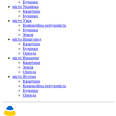
Будинки
місто Українка
Квартири
Будинки
місто Узин
Комерційна нерухомість
Будинки
Земля
місто Вишгород
Квартири
Будинки
Оренда
місто Вишневе
Квартири
Земля
Оренда
місто Яготин
Квартири
Комерційна нерухомість
Будинки
Оренда