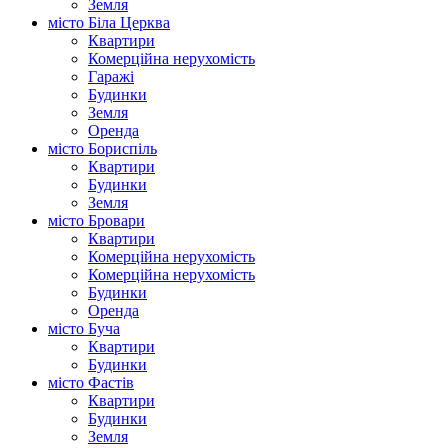
Земля
місто Біла Церква
Квартири
Комерційна нерухомість
Гаражі
Будинки
Земля
Оренда
місто Бориспіль
Квартири
Будинки
Земля
місто Бровари
Квартири
Комерційна нерухомість
Комерційна нерухомість
Будинки
Оренда
місто Буча
Квартири
Будинки
місто Фастів
Квартири
Будинки
Земля