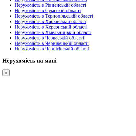
Нерухомість в Рівненській області
Нерухомість в Сумській області
Нерухомість в Тернопільській області
Нерухомість в Харківській області
Нерухомість в Херсонській області
Нерухомість в Хмельницькій області
Нерухомість в Черкаській області
Нерухомість в Чернівецькій області
Нерухомість в Чернігівській області
Нерухомість на мапі
×