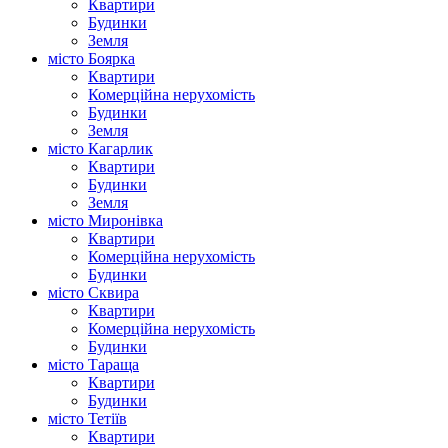
Квартири
Будинки
Земля
місто Боярка
Квартири
Комерційна нерухомість
Будинки
Земля
місто Кагарлик
Квартири
Будинки
Земля
місто Миронівка
Квартири
Комерційна нерухомість
Будинки
місто Сквира
Квартири
Комерційна нерухомість
Будинки
місто Тараща
Квартири
Будинки
місто Тетіїв
Квартири