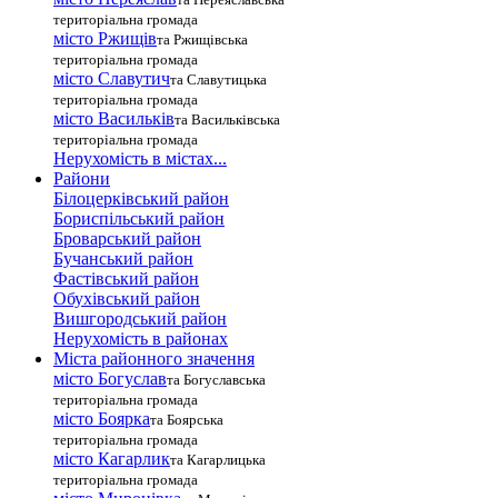
територіальна громада
місто Ржищів
та Ржищівська
територіальна громада
місто Славутич
та Славутицька
територіальна громада
місто Василькiв
та Васильківська
територіальна громада
Нерухомість в містах...
Райони
Білоцерківський район
Бориспільський район
Броварський район
Бучанський район
Фастівський район
Обухівський район
Вишгородський район
Нерухомість в районах
Міста районного значення
місто Богуслав
та Богуславська
територіальна громада
місто Боярка
та Боярська
територіальна громада
місто Кагарлик
та Кагарлицька
територіальна громада