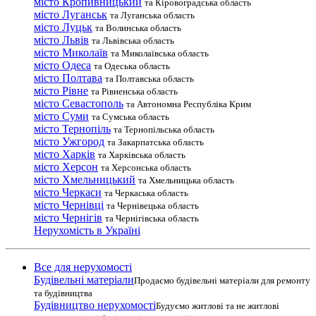
місто Кропивницький
та Кіровоградська область
місто Луганськ
та Луганська область
місто Луцьк
та Волинська область
місто Львів
та Львівська область
місто Миколаїв
та Миколаївська область
місто Одеса
та Одеська область
місто Полтава
та Полтавська область
місто Рівне
та Рівненська область
місто Севастополь
та Автономна Республіка Крим
місто Суми
та Сумська область
місто Тернопіль
та Тернопільська область
місто Ужгород
та Закарпатська область
місто Харків
та Харківська область
місто Херсон
та Херсонська область
місто Хмельницький
та Хмельницька область
місто Черкаси
та Черкаська область
місто Чернівці
та Чернівецька область
місто Чернігів
та Чернігівська область
Нерухомість в Україні
Все для нерухомості
Будівельні матеріали
Продаємо будівельні матеріали для ремонту
та будівництва
Будівництво нерухомості
Будуємо житлові та не житлові