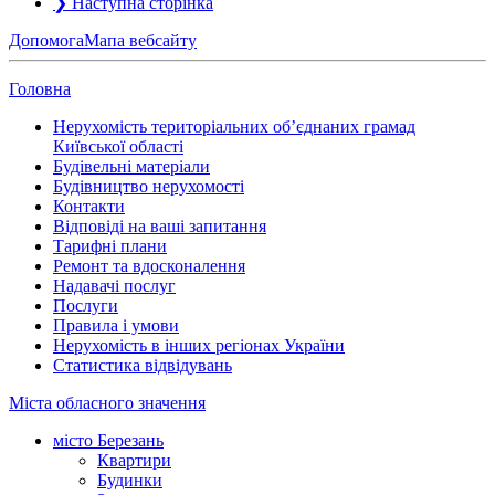
❯
Наступна сторінка
Допомога
Мапа вебсайту
Головна
Нерухомість територіальних об’єднаних грамад
Київської області
Будівельні матеріали
Будівництво нерухомості
Контакти
Відповіді на ваші запитання
Тарифні плани
Ремонт та вдосконалення
Надавачі послуг
Послуги
Правила і умови
Нерухомість в інших регіонах України
Статистика відвідувань
Міста обласного значення
місто Березань
Квартири
Будинки