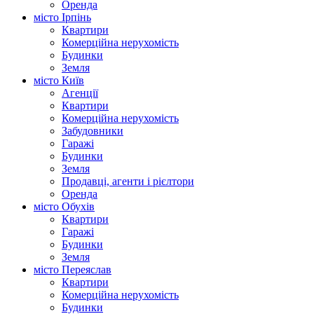
Оренда
місто Ірпінь
Квартири
Комерційна нерухомість
Будинки
Земля
місто Київ
Агенції
Квартири
Комерційна нерухомість
Забудовники
Гаражі
Будинки
Земля
Продавці, агенти і рієлтори
Оренда
місто Обухів
Квартири
Гаражі
Будинки
Земля
місто Переяслав
Квартири
Комерційна нерухомість
Будинки