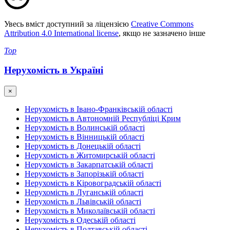
Увесь вміст доступний за ліцензією
Creative Commons
Attribution 4.0 International license
, якщо не зазначено інше
Top
Нерухомість в Україні
×
Нерухомість в Івано-Франківській області
Нерухомість в Автономній Республіці Крим
Нерухомість в Волинській області
Нерухомість в Вінницькій області
Нерухомість в Донецькій області
Нерухомість в Житомирській області
Нерухомість в Закарпатській області
Нерухомість в Запорізькій області
Нерухомість в Кіровоградській області
Нерухомість в Луганській області
Нерухомість в Львівській області
Нерухомість в Миколаївській області
Нерухомість в Одеській області
Нерухомість в Полтавській області