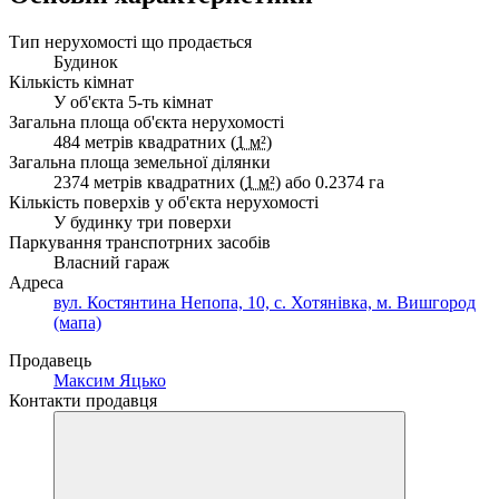
Тип нерухомості що продається
Будинок
Кількість кімнат
У об'єкта 5-ть кімнат
Загальна площа об'єкта нерухомості
484 метрів квадратних (
1 м²
)
Загальна площа земельної ділянки
2374 метрів квадратних (
1 м²
) або 0.2374 га
Кількість поверхів у об'єкта нерухомості
У будинку три поверхи
Паркування транспотрних засобів
Власний гараж
Адреса
вул. Костянтина Непопа, 10, с. Хотянівка, м. Вишгород
(мапа)
Продавець
Максим Яцько
Контакти продавця