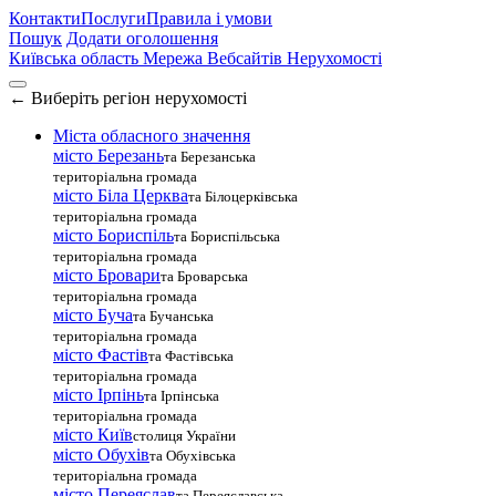
Контакти
Послуги
Правила і умови
Пошук
Додати оголошення
Київська область
Мережа Вебсайтів Нерухомості
←
Виберіть регіон нерухомості
Міста обласного значення
місто Березань
та Березанська
територіальна громада
місто Біла Церква
та Білоцерківська
територіальна громада
місто Бориспіль
та Бориспільська
територіальна громада
місто Бровари
та Броварська
територіальна громада
місто Буча
та Бучанська
територіальна громада
місто Фастів
та Фастівська
територіальна громада
місто Ірпінь
та Ірпінська
територіальна громада
місто Київ
столиця України
місто Обухів
та Обухівська
територіальна громада
місто Переяслав
та Переяславська