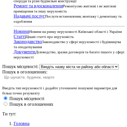
споруди та різні будівельні конструкції
Ремонт та вдосконалення
Ремонтуємо житлові і не житлові
приміщення та іншу нерухомість
Надавачі послуг
Послуги встановлення, монтажу і демонтажу та
оздоблення
Новини
Новини на ринку нерухомості Київської області і України
Статті
Цікаві статті про нерухомість
Законодавство
Законодавство у сфері нерухомості і будівництва
та оподаткування
Документи
Діловодство, зразки договорів та багато іншого у сфері
нерухомості
Пошук місцевості:
Пошук в оголошеннях:
Введіть тип нерухомості і додайте уточнюючі пошукові параметри для
більш точно результату
Пошук місцевості
Пошук в оголошеннях
Ти тут:
Головна