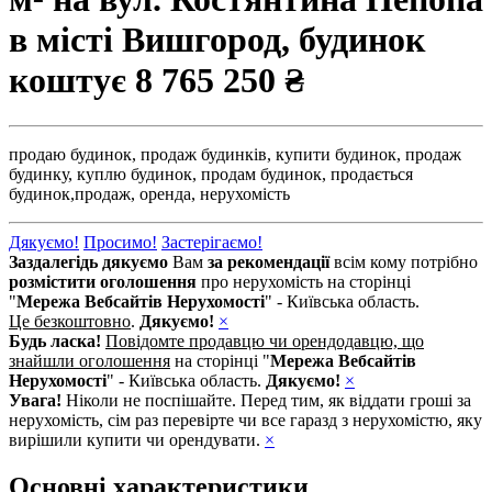
в місті Вишгород, будинок
коштує
8 765 250 ₴
продаю будинок,
продаж будинків,
купити будинок,
продаж
будинку,
куплю будинок,
продам будинок,
продається
будинок,
продаж,
оренда,
нерухомість
Дякуємо!
Просимо!
Застерігаємо!
Заздалегідь дякуємо
Вам
за рекомендації
всім кому потрібно
розмістити оголошення
про нерухомість на сторінці
"
Мережа Вебсайтів Нерухомості
" - Київська область.
Це безкоштовно
.
Дякуємо!
×
Будь ласка!
Повідомте продавцю чи орендодавцю, що
знайшли оголошення
на сторінці "
Мережа Вебсайтів
Нерухомості
" - Київська область.
Дякуємо!
×
Увага!
Ніколи не поспішайте. Перед тим, як віддати гроші за
нерухомість, сім раз перевірте чи все гаразд з нерухомістю, яку
вирішили купити чи орендувати.
×
Основні характеристики