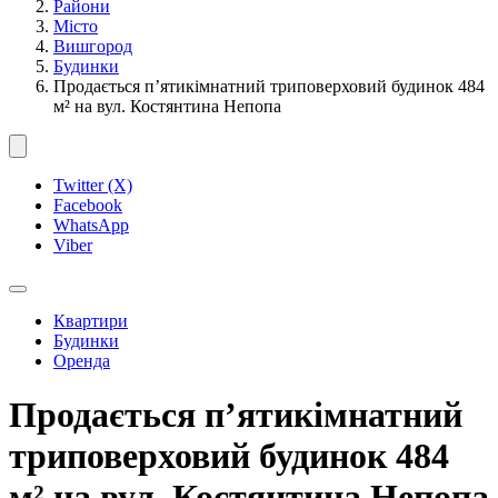
Райони
Місто
Вишгород
Будинки
Продається п’ятикімнатний триповерховий будинок 484
м² на вул. Костянтина Непопа
Twitter (X)
Facebook
WhatsApp
Viber
Квартири
Будинки
Оренда
Продається п’ятикімнатний
триповерховий будинок 484
м² на вул. Костянтина Непопа