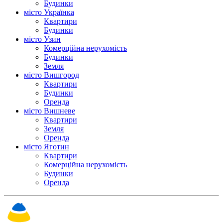
Будинки
місто Українка
Квартири
Будинки
місто Узин
Комерційна нерухомість
Будинки
Земля
місто Вишгород
Квартири
Будинки
Оренда
місто Вишневе
Квартири
Земля
Оренда
місто Яготин
Квартири
Комерційна нерухомість
Будинки
Оренда