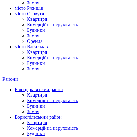
Земля
місто Ржищів
місто Славутич
Квартири
Комерційна нерухомість
Будинки
Земля
Оренда
місто Василькiв
Квартири
Комерційна нерухомість
Будинки
Земля
Райони
Білоцерківський район
Квартири
Комерційна нерухомість
Будинки
Земля
Бориспільський район
Квартири
Комерційна нерухомість
Будинки