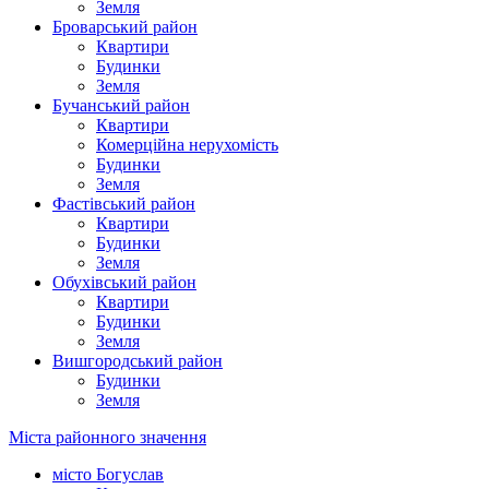
Земля
Броварський район
Квартири
Будинки
Земля
Бучанський район
Квартири
Комерційна нерухомість
Будинки
Земля
Фастівський район
Квартири
Будинки
Земля
Обухівський район
Квартири
Будинки
Земля
Вишгородський район
Будинки
Земля
Міста районного значення
місто Богуслав