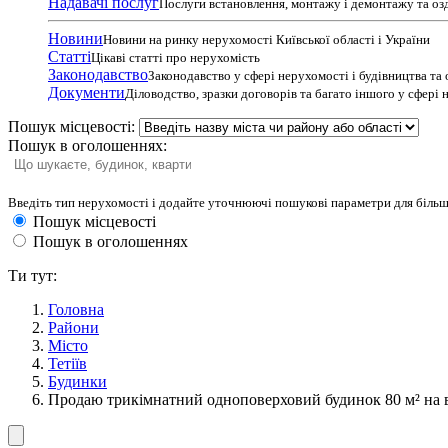
Надавачі послуг
Послуги встановлення, монтажу і демонтажу та оз
Новини
Новини на ринку нерухомості Київської області і України
Статті
Цікаві статті про нерухомість
Законодавство
Законодавство у сфері нерухомості і будівництва та
Документи
Діловодство, зразки договорів та багато іншого у сфері
Пошук місцевості:
Пошук в оголошеннях:
Введіть тип нерухомості і додайте уточнюючі пошукові параметри для більш
Пошук місцевості
Пошук в оголошеннях
Ти тут:
Головна
Райони
Місто
Тетіїв
Будинки
Продаю трикімнатний одноповерховий будинок 80 м² на 