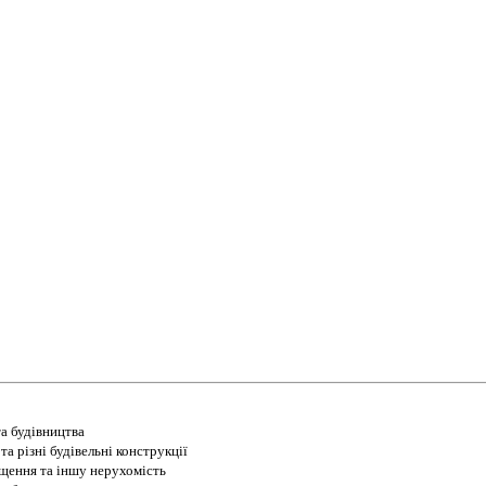
а будівництва
а різні будівельні конструкції
іщення та іншу нерухомість