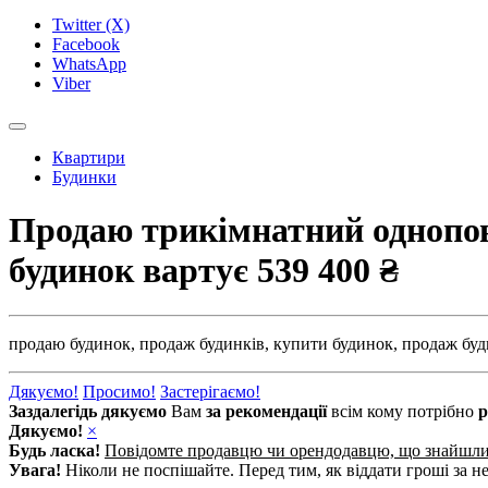
Twitter (X)
Facebook
WhatsApp
Viber
Квартири
Будинки
Продаю трикімнатний одноповер
будинок вартує
539 400 ₴
продаю будинок,
продаж будинків,
купити будинок,
продаж буд
Дякуємо!
Просимо!
Застерігаємо!
Заздалегідь дякуємо
Вам
за рекомендації
всім кому потрібно
р
Дякуємо!
×
Будь ласка!
Повідомте продавцю чи орендодавцю, що знайшл
Увага!
Ніколи не поспішайте. Перед тим, як віддати гроші за не