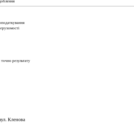
доблення
 оподаткування
 нерухомості
 точно результату
вул. Кленова