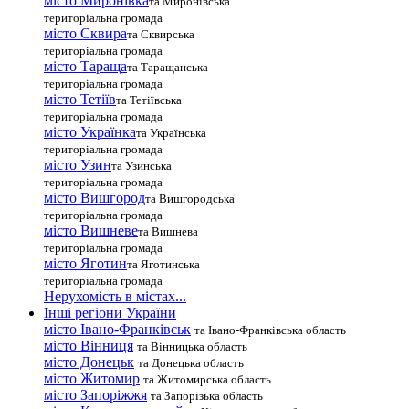
місто Миронівка
та Миронівська
територіальна громада
місто Сквира
та Сквирська
територіальна громада
місто Тараща
та Таращанська
територіальна громада
місто Тетіїв
та Тетіївська
територіальна громада
місто Українка
та Українська
територіальна громада
місто Узин
та Узинська
територіальна громада
місто Вишгород
та Вишгородська
територіальна громада
місто Вишневе
та Вишнева
територіальна громада
місто Яготин
та Яготинська
територіальна громада
Нерухомість в містах...
Інші регіони України
місто Івано-Франківськ
та Івано-Франківська область
місто Вінниця
та Вінницька область
місто Донецьк
та Донецька область
місто Житомир
та Житомирська область
місто Запоріжжя
та Запорізька область