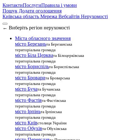
Контакти
Послуги
Правила і умови
Пошук
Додати оголошення
Київська область
Мережа Вебсайтів Нерухомості
←
Виберіть регіон нерухомості
Міста обласного значення
місто Березань
та Березанська
територіальна громада
місто Біла Церква
та Білоцерківська
територіальна громада
місто Бориспіль
та Бориспільська
територіальна громада
місто Бровари
та Броварська
територіальна громада
місто Буча
та Бучанська
територіальна громада
місто Фастів
та Фастівська
територіальна громада
місто Ірпінь
та Ірпінська
територіальна громада
місто Київ
столиця України
місто Обухів
та Обухівська
територіальна громада
місто Переяслав
та Переяславська