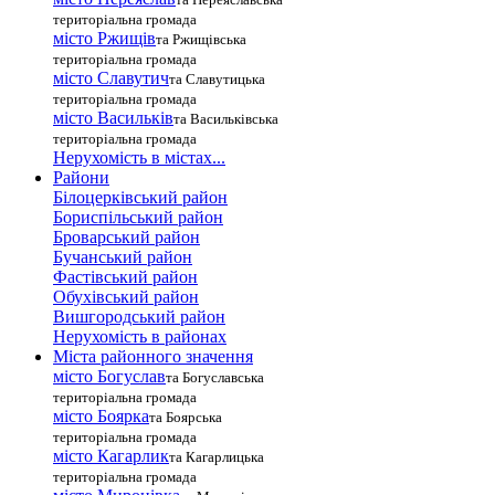
територіальна громада
місто Ржищів
та Ржищівська
територіальна громада
місто Славутич
та Славутицька
територіальна громада
місто Василькiв
та Васильківська
територіальна громада
Нерухомість в містах...
Райони
Білоцерківський район
Бориспільський район
Броварський район
Бучанський район
Фастівський район
Обухівський район
Вишгородський район
Нерухомість в районах
Міста районного значення
місто Богуслав
та Богуславська
територіальна громада
місто Боярка
та Боярська
територіальна громада
місто Кагарлик
та Кагарлицька
територіальна громада