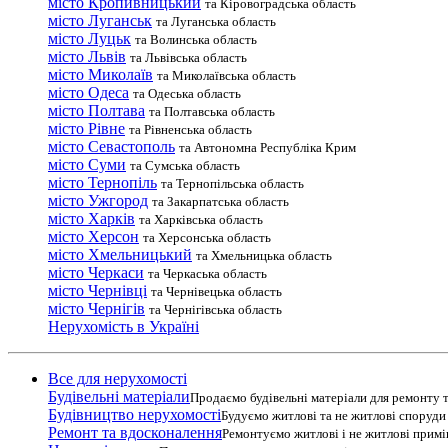
місто Кропивницький
та Кіровоградська область
місто Луганськ
та Луганська область
місто Луцьк
та Волинська область
місто Львів
та Львівська область
місто Миколаїв
та Миколаївська область
місто Одеса
та Одеська область
місто Полтава
та Полтавська область
місто Рівне
та Рівненська область
місто Севастополь
та Автономна Республіка Крим
місто Суми
та Сумська область
місто Тернопіль
та Тернопільська область
місто Ужгород
та Закарпатська область
місто Харків
та Харківська область
місто Херсон
та Херсонська область
місто Хмельницький
та Хмельницька область
місто Черкаси
та Черкаська область
місто Чернівці
та Чернівецька область
місто Чернігів
та Чернігівська область
Нерухомість в Україні
Все для нерухомості
Будівельні матеріали
Продаємо будівельні матеріали для ремонту т
Будівництво нерухомості
Будуємо житлові та не житлові споруди т
Ремонт та вдосконалення
Ремонтуємо житлові і не житлові прим