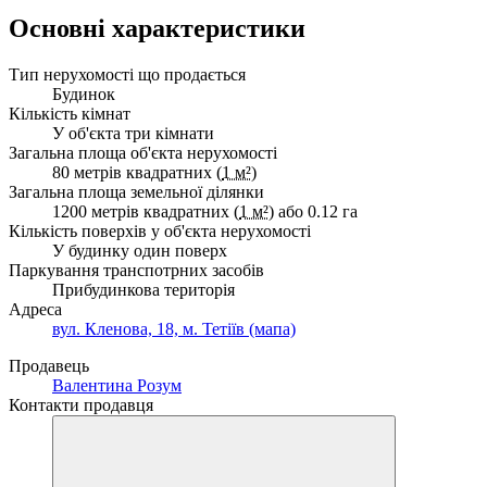
Основні характеристики
Тип нерухомості що продається
Будинок
Кількість кімнат
У об'єкта три кімнати
Загальна площа об'єкта нерухомості
80 метрів квадратних (
1 м²
)
Загальна площа земельної ділянки
1200 метрів квадратних (
1 м²
) або 0.12 га
Кількість поверхів у об'єкта нерухомості
У будинку один поверх
Паркування транспотрних засобів
Прибудинкова територія
Адреса
вул. Кленова, 18, м. Тетіїв (мапа)
Продавець
Валентина Розум
Контакти продавця