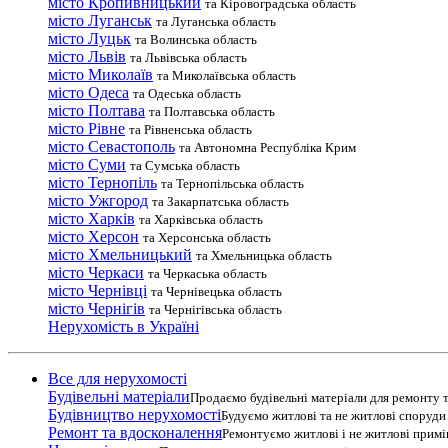
місто Кропивницький
та Кіровоградська область
місто Луганськ
та Луганська область
місто Луцьк
та Волинська область
місто Львів
та Львівська область
місто Миколаїв
та Миколаївська область
місто Одеса
та Одеська область
місто Полтава
та Полтавська область
місто Рівне
та Рівненська область
місто Севастополь
та Автономна Республіка Крим
місто Суми
та Сумська область
місто Тернопіль
та Тернопільська область
місто Ужгород
та Закарпатська область
місто Харків
та Харківська область
місто Херсон
та Херсонська область
місто Хмельницький
та Хмельницька область
місто Черкаси
та Черкаська область
місто Чернівці
та Чернівецька область
місто Чернігів
та Чернігівська область
Нерухомість в Україні
Все для нерухомості
Будівельні матеріали
Продаємо будівельні матеріали для ремонту т
Будівництво нерухомості
Будуємо житлові та не житлові споруди т
Ремонт та вдосконалення
Ремонтуємо житлові і не житлові прим