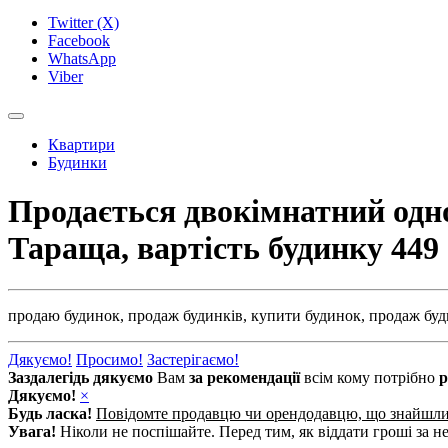
Twitter (X)
Facebook
WhatsApp
Viber
Квартири
Будинки
Продається двокімнатний одноп
Тараща, вартість будинку
449
продаю будинок,
продаж будинків,
купити будинок,
продаж буд
Дякуємо!
Просимо!
Застерігаємо!
Заздалегідь дякуємо
Вам
за рекомендації
всім кому потрібно
р
Дякуємо!
×
Будь ласка!
Повідомте продавцю чи орендодавцю, що знайшл
Увага!
Ніколи не поспішайте. Перед тим, як віддати гроші за не