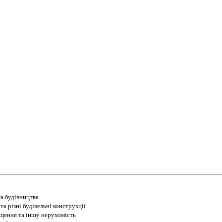
а будівництва
а різні будівельні конструкції
іщення та іншу нерухомість