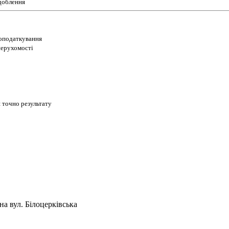
доблення
 оподаткування
 нерухомості
 точно результату
а вул. Білоцерківська