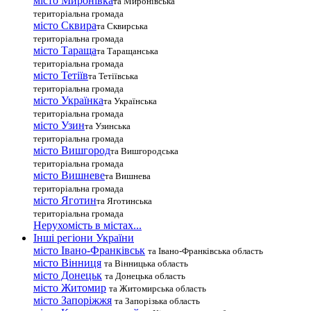
місто Миронівка
та Миронівська
територіальна громада
місто Сквира
та Сквирська
територіальна громада
місто Тараща
та Таращанська
територіальна громада
місто Тетіїв
та Тетіївська
територіальна громада
місто Українка
та Українська
територіальна громада
місто Узин
та Узинська
територіальна громада
місто Вишгород
та Вишгородська
територіальна громада
місто Вишневе
та Вишнева
територіальна громада
місто Яготин
та Яготинська
територіальна громада
Нерухомість в містах...
Інші регіони України
місто Івано-Франківськ
та Івано-Франківська область
місто Вінниця
та Вінницька область
місто Донецьк
та Донецька область
місто Житомир
та Житомирська область
місто Запоріжжя
та Запорізька область