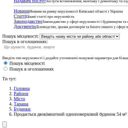
Надавачі послуг
Послуги встановлення, монтажу і демонтажу та оз
Новини
Новини на ринку нерухомості Київської області і України
Статті
Цікаві статті про нерухомість
Законодавство
Законодавство у сфері нерухомості і будівництва та
Документи
Діловодство, зразки договорів та багато іншого у сфері
Пошук місцевості:
Пошук в оголошеннях:
Введіть тип нерухомості і додайте уточнюючі пошукові параметри для більш
Пошук місцевості
Пошук в оголошеннях
Ти тут:
Головна
Райони
Місто
Тараща
Будинки
Продається двокімнатний одноповерховий будинок 54 м² н