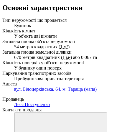
Основні характеристики
Тип нерухомості що продається
Будинок
Кількість кімнат
У об'єкта дві кімнати
Загальна площа об'єкта нерухомості
54 метрів квадратних (
1 м²
)
Загальна площа земельної ділянки
670 метрів квадратних (
1 м²
) або 0.067 га
Кількість поверхів у об'єкта нерухомості
У будинку один поверх
Паркування транспотрних засобів
Прибудинкова приватна територія
Адреса
вул. Білоцерківська, 64, м. Тараща (мапа)
Продавець
Леся Постушенко
Контакти продавця