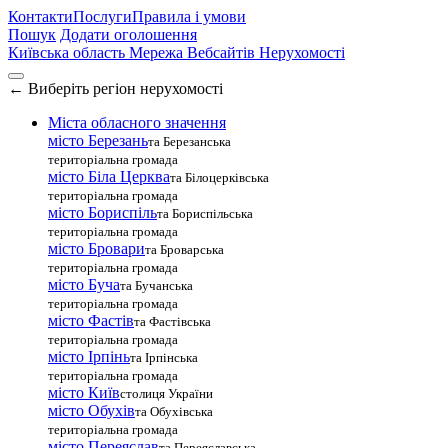
Контакти
Послуги
Правила і умови
Пошук
Додати оголошення
Київська область
Мережа Вебсайтів Нерухомості
←
Виберіть регіон нерухомості
Міста обласного значення
місто Березань
та Березанська
територіальна громада
місто Біла Церква
та Білоцерківська
територіальна громада
місто Бориспіль
та Бориспільська
територіальна громада
місто Бровари
та Броварська
територіальна громада
місто Буча
та Бучанська
територіальна громада
місто Фастів
та Фастівська
територіальна громада
місто Ірпінь
та Ірпінська
територіальна громада
місто Київ
столиця України
місто Обухів
та Обухівська
територіальна громада
місто Переяслав
та Переяславська