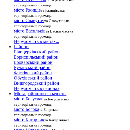
територіальна громада
місто Ржищів
та Ржищівська
територіальна громада
місто Славутич
та Славутицька
територіальна громада
місто Василькiв
та Васильківська
територіальна громада
Нерухомість в містах...
Райони
Білоцерківський район
Бориспільський район
Броварський район
Бучанський район
Фастівський район
Обухівський район
Вишгородський район
Нерухомість в районах
Міста районного значення
місто Богуслав
та Богуславська
територіальна громада
місто Боярка
та Боярська
територіальна громада
місто Кагарлик
та Кагарлицька
територіальна громада