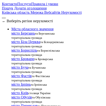
Контакти
Послуги
Правила і умови
Пошук
Додати оголошення
Київська область
Мережа Вебсайтів Нерухомості
←
Виберіть регіон нерухомості
Міста обласного значення
місто Березань
та Березанська
територіальна громада
місто Біла Церква
та Білоцерківська
територіальна громада
місто Бориспіль
та Бориспільська
територіальна громада
місто Бровари
та Броварська
територіальна громада
місто Буча
та Бучанська
територіальна громада
місто Фастів
та Фастівська
територіальна громада
місто Ірпінь
та Ірпінська
територіальна громада
місто Київ
столиця України
місто Обухів
та Обухівська
територіальна громада
місто Переяслав
та Переяславська