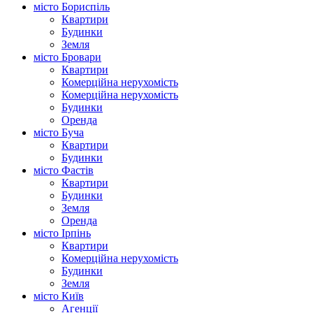
місто Бориспіль
Квартири
Будинки
Земля
місто Бровари
Квартири
Комерційна нерухомість
Комерційна нерухомість
Будинки
Оренда
місто Буча
Квартири
Будинки
місто Фастів
Квартири
Будинки
Земля
Оренда
місто Ірпінь
Квартири
Комерційна нерухомість
Будинки
Земля
місто Київ
Агенції