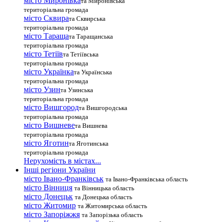
місто Миронівка
та Миронівська
територіальна громада
місто Сквира
та Сквирська
територіальна громада
місто Тараща
та Таращанська
територіальна громада
місто Тетіїв
та Тетіївська
територіальна громада
місто Українка
та Українська
територіальна громада
місто Узин
та Узинська
територіальна громада
місто Вишгород
та Вишгородська
територіальна громада
місто Вишневе
та Вишнева
територіальна громада
місто Яготин
та Яготинська
територіальна громада
Нерухомість в містах...
Інші регіони України
місто Івано-Франківськ
та Івано-Франківська область
місто Вінниця
та Вінницька область
місто Донецьк
та Донецька область
місто Житомир
та Житомирська область
місто Запоріжжя
та Запорізька область