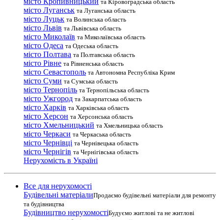
місто Кропивницький
та Кіровоградська область
місто Луганськ
та Луганська область
місто Луцьк
та Волинська область
місто Львів
та Львівська область
місто Миколаїв
та Миколаївська область
місто Одеса
та Одеська область
місто Полтава
та Полтавська область
місто Рівне
та Рівненська область
місто Севастополь
та Автономна Республіка Крим
місто Суми
та Сумська область
місто Тернопіль
та Тернопільська область
місто Ужгород
та Закарпатська область
місто Харків
та Харківська область
місто Херсон
та Херсонська область
місто Хмельницький
та Хмельницька область
місто Черкаси
та Черкаська область
місто Чернівці
та Чернівецька область
місто Чернігів
та Чернігівська область
Нерухомість в Україні
Все для нерухомості
Будівельні матеріали
Продаємо будівельні матеріали для ремонту
та будівництва
Будівництво нерухомості
Будуємо житлові та не житлові