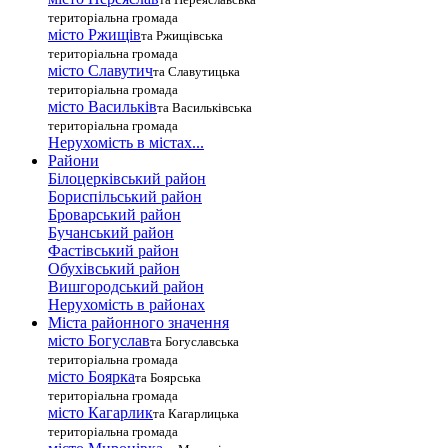
територіальна громада
місто Ржищів
та Ржищівська
територіальна громада
місто Славутич
та Славутицька
територіальна громада
місто Василькiв
та Васильківська
територіальна громада
Нерухомість в містах...
Райони
Білоцерківський район
Бориспільський район
Броварський район
Бучанський район
Фастівський район
Обухівський район
Вишгородський район
Нерухомість в районах
Міста районного значення
місто Богуслав
та Богуславська
територіальна громада
місто Боярка
та Боярська
територіальна громада
місто Кагарлик
та Кагарлицька
територіальна громада