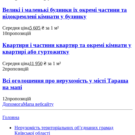
Великі і маленькі будинки їх окремі частини та
відокремлені кімнати у будинку
Середня ціна
5 605
₴
за 1 м²
10
пропозицій
Квартири і частини квартир та окремі кімнати у
квартирі або гуртожитку
Середня ціна
11 950
₴
за 1 м²
2
пропозицій
Всі оголошення про нерухомість у місті Тараща
на мапі
12
пропозицій
Допомога
Мапа вебсайту
Головна
Нерухомість територіальних об’єднаних грамад
Київської області