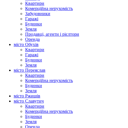
Квартири
Комерційна нерухомість
Забудовники
Гаражі
Будинки
Земля
Продавці, агенти і рієлтори
Оренда
місто Обухів
Квартири
Гаражі
Будинки
Земля
місто Переяслав
Квартири
Комерційна нерухомість
Будинки
Земля
місто Ржищів
місто Славутич
Квартири
Комерційна нерухомість
Будинки
Земля
Оренда