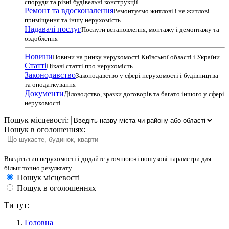
споруди та різні будівельні конструкції
Ремонт та вдосконалення
Ремонтуємо житлові і не житлові
приміщення та іншу нерухомість
Надавачі послуг
Послуги встановлення, монтажу і демонтажу та
оздоблення
Новини
Новини на ринку нерухомості Київської області і України
Статті
Цікаві статті про нерухомість
Законодавство
Законодавство у сфері нерухомості і будівництва
та оподаткування
Документи
Діловодство, зразки договорів та багато іншого у сфері
нерухомості
Пошук місцевості:
Пошук в оголошеннях:
Введіть тип нерухомості і додайте уточнюючі пошукові параметри для
більш точно результату
Пошук місцевості
Пошук в оголошеннях
Ти тут:
Головна