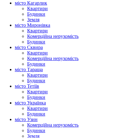
місто Кагарлик
Квартири
Будинки
Земля
місто Миронівка
Квартири
Комерційна нерухомість
Будинки
місто Сквира
Квартири
Комерційна нерухомість
Будинки
місто Тараща
Квартири
Будинки
місто Тетіїв
Квартири
Будинки
місто Українка
Квартири
Будинки
місто Узин
Комерційна нерухомість
Будинки
Земля