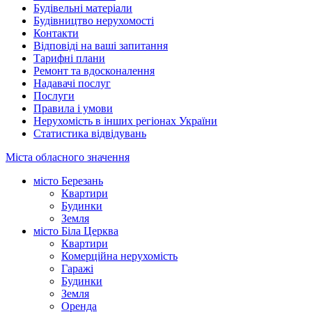
Будівельні матеріали
Будівництво нерухомості
Контакти
Відповіді на ваші запитання
Тарифні плани
Ремонт та вдосконалення
Надавачі послуг
Послуги
Правила і умови
Нерухомість в інших регіонах України
Статистика відвідувань
Міста обласного значення
місто Березань
Квартири
Будинки
Земля
місто Біла Церква
Квартири
Комерційна нерухомість
Гаражі
Будинки
Земля
Оренда