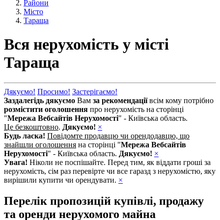
Райони
Місто
Тараща
Вся нерухомість у місті
Тараща
Дякуємо!
Просимо!
Застерігаємо!
Заздалегідь дякуємо
Вам
за рекомендації
всім кому потрібно
розмістити оголошення
про нерухомість на сторінці
"
Мережа Вебсайтів Нерухомості
" - Київська область.
Це безкоштовно
.
Дякуємо!
×
Будь ласка!
Повідомте продавцю чи орендодавцю, що
знайшли оголошення
на сторінці "
Мережа Вебсайтів
Нерухомості
" - Київська область.
Дякуємо!
×
Увага!
Ніколи не поспішайте. Перед тим, як віддати гроші за
нерухомість, сім раз перевірте чи все гаразд з нерухомістю, яку
вирішили купити чи орендувати.
×
Перелік пропозицій купівлі, продажу
та оренди нерухомого майна