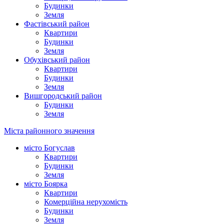
Будинки
Земля
Фастівський район
Квартири
Будинки
Земля
Обухівський район
Квартири
Будинки
Земля
Вишгородський район
Будинки
Земля
Міста районного значення
місто Богуслав
Квартири
Будинки
Земля
місто Боярка
Квартири
Комерційна нерухомість
Будинки
Земля