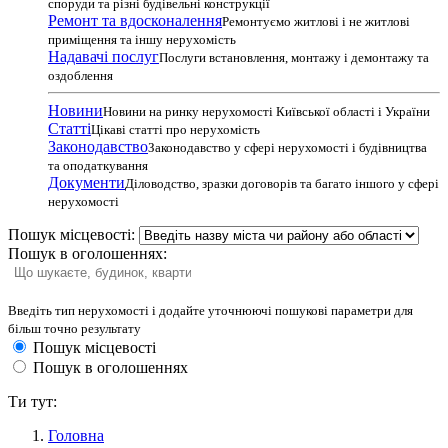
споруди та різні будівельні конструкції
Ремонт та вдосконалення
Ремонтуємо житлові і не житлові
приміщення та іншу нерухомість
Надавачі послуг
Послуги встановлення, монтажу і демонтажу та
оздоблення
Новини
Новини на ринку нерухомості Київської області і України
Статті
Цікаві статті про нерухомість
Законодавство
Законодавство у сфері нерухомості і будівництва
та оподаткування
Документи
Діловодство, зразки договорів та багато іншого у сфері
нерухомості
Пошук місцевості:
Пошук в оголошеннях:
Введіть тип нерухомості і додайте уточнюючі пошукові параметри для
більш точно результату
Пошук місцевості
Пошук в оголошеннях
Ти тут:
Головна