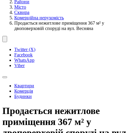
Райони
Місто
Сквира
Комерційна нерухомість
Продається нежитлове приміщення 367 м² у
двоповерховій споруді на вул. Весняна
Twitter (X)
Facebook
WhatsApp
Viber
Квартири
Комерція
Будинки
Продається нежитлове
приміщення 367 м² у
двоповерховій споруді на вул.