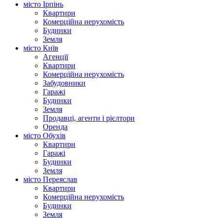
місто Ірпінь
Квартири
Комерційна нерухомість
Будинки
Земля
місто Київ
Агенції
Квартири
Комерційна нерухомість
Забудовники
Гаражі
Будинки
Земля
Продавці, агенти і рієлтори
Оренда
місто Обухів
Квартири
Гаражі
Будинки
Земля
місто Переяслав
Квартири
Комерційна нерухомість
Будинки
Земля