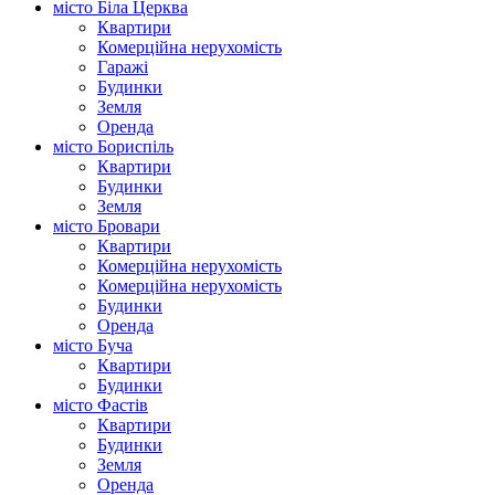
місто Біла Церква
Квартири
Комерційна нерухомість
Гаражі
Будинки
Земля
Оренда
місто Бориспіль
Квартири
Будинки
Земля
місто Бровари
Квартири
Комерційна нерухомість
Комерційна нерухомість
Будинки
Оренда
місто Буча
Квартири
Будинки
місто Фастів
Квартири
Будинки
Земля
Оренда