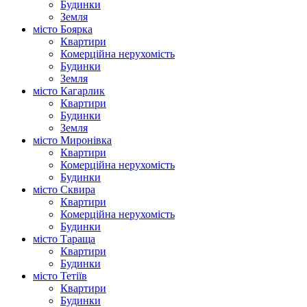
Будинки
Земля
місто Боярка
Квартири
Комерційна нерухомість
Будинки
Земля
місто Кагарлик
Квартири
Будинки
Земля
місто Миронівка
Квартири
Комерційна нерухомість
Будинки
місто Сквира
Квартири
Комерційна нерухомість
Будинки
місто Тараща
Квартири
Будинки
місто Тетіїв
Квартири
Будинки