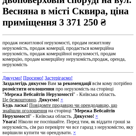
Весняна в місті Сквира, ціна
приміщення
3 371 250 ₴
продаж нежитлової нерухомості,
продам нежитлову
нерухомість,
продаж комерції,
продається комерційна
нерухомість,
продаж комерційної нерухомості,
продам
комерцію,
продам комерційну нерухомість,
продаж,
оренда,
нерухомість
Дякуємо!
Просимо!
Застерігаємо!
Заздалегідь дякуємо
Вам
за рекомендації
всім кому потрібно
розмістити оголошення
про нерухомість на сторінці
"
Мережа Вебсайтів Нерухомості
" - Київська область.
Це безкоштовно
.
Дякуємо!
×
Будь ласка!
Повідомте продавцю чи орендодавцю, що
знайшли оголошення
на сторінці "
Мережа Вебсайтів
Нерухомості
" - Київська область.
Дякуємо!
×
Увага!
Ніколи не поспішайте. Перед тим, як віддати гроші за
нерухомість, сім раз перевірте чи все гаразд з нерухомістю, яку
вирішили купити чи орендувати.
×