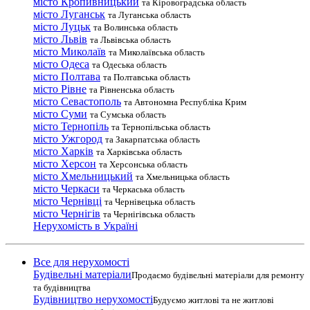
місто Кропивницький
та Кіровоградська область
місто Луганськ
та Луганська область
місто Луцьк
та Волинська область
місто Львів
та Львівська область
місто Миколаїв
та Миколаївська область
місто Одеса
та Одеська область
місто Полтава
та Полтавська область
місто Рівне
та Рівненська область
місто Севастополь
та Автономна Республіка Крим
місто Суми
та Сумська область
місто Тернопіль
та Тернопільська область
місто Ужгород
та Закарпатська область
місто Харків
та Харківська область
місто Херсон
та Херсонська область
місто Хмельницький
та Хмельницька область
місто Черкаси
та Черкаська область
місто Чернівці
та Чернівецька область
місто Чернігів
та Чернігівська область
Нерухомість в Україні
Все для нерухомості
Будівельні матеріали
Продаємо будівельні матеріали для ремонту
та будівництва
Будівництво нерухомості
Будуємо житлові та не житлові