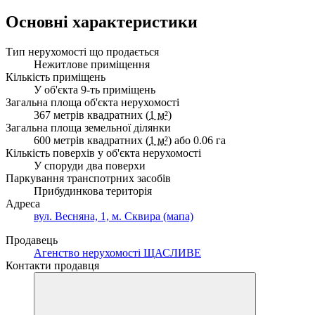
Основні характеристики
Тип нерухомості що продається
Нежитлове приміщення
Кількість приміщень
У об'єкта 9-ть приміщень
Загальна площа об'єкта нерухомості
367 метрів квадратних (
1 м²
)
Загальна площа земельної ділянки
600 метрів квадратних (
1 м²
) або 0.06 га
Кількість поверхів у об'єкта нерухомості
У споруди два поверхи
Паркування транспотрних засобів
Прибудинкова територія
Адреса
вул. Весняна, 1, м. Сквира (мапа)
Продавець
Агенство нерухомості ЩАСЛИВЕ
Контакти продавця