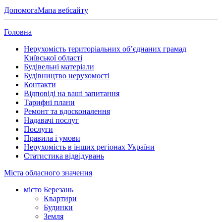
Допомога
Мапа вебсайту
Головна
Нерухомість територіальних об’єднаних грамад
Київської області
Будівельні матеріали
Будівництво нерухомості
Контакти
Відповіді на ваші запитання
Тарифні плани
Ремонт та вдосконалення
Надавачі послуг
Послуги
Правила і умови
Нерухомість в інших регіонах України
Статистика відвідувань
Міста обласного значення
місто Березань
Квартири
Будинки
Земля