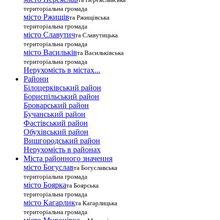
територіальна громада
місто Ржищів
та Ржищівська
територіальна громада
місто Славутич
та Славутицька
територіальна громада
місто Василькiв
та Васильківська
територіальна громада
Нерухомість в містах...
Райони
Білоцерківський район
Бориспільський район
Броварський район
Бучанський район
Фастівський район
Обухівський район
Вишгородський район
Нерухомість в районах
Міста районного значення
місто Богуслав
та Богуславська
територіальна громада
місто Боярка
та Боярська
територіальна громада
місто Кагарлик
та Кагарлицька
територіальна громада