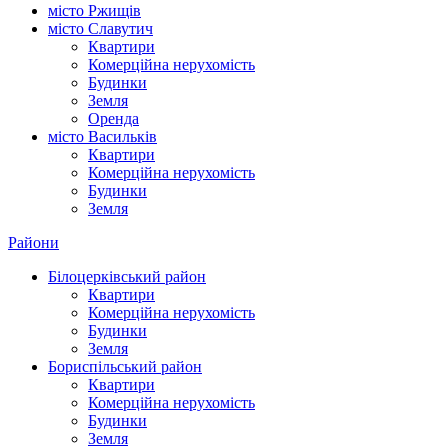
місто Ржищів
місто Славутич
Квартири
Комерційна нерухомість
Будинки
Земля
Оренда
місто Василькiв
Квартири
Комерційна нерухомість
Будинки
Земля
Райони
Білоцерківський район
Квартири
Комерційна нерухомість
Будинки
Земля
Бориспільський район
Квартири
Комерційна нерухомість
Будинки
Земля