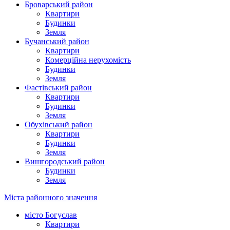
Броварський район
Квартири
Будинки
Земля
Бучанський район
Квартири
Комерційна нерухомість
Будинки
Земля
Фастівський район
Квартири
Будинки
Земля
Обухівський район
Квартири
Будинки
Земля
Вишгородський район
Будинки
Земля
Міста районного значення
місто Богуслав
Квартири