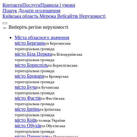
Контакти
Послуги
Правила і умови
Пошук
Додати оголошення
Київська область
Мережа Вебсайтів Нерухомості
←
Виберіть регіон нерухомості
Міста обласного значення
місто Березань
та Березанська
територіальна громада
місто Біла Церква
та Білоцерківська
територіальна громада
місто Бориспіль
та Бориспільська
територіальна громада
місто Бровари
та Броварська
територіальна громада
місто Буча
та Бучанська
територіальна громада
місто Фастів
та Фастівська
територіальна громада
місто Ірпінь
та Ірпінська
територіальна громада
місто Київ
столиця України
місто Обухів
та Обухівська
територіальна громада
місто Переяслав
та Переяславська