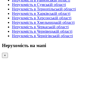
Нерухомість в Рівненській області
Нерухомість в Сумській області
Нерухомість в Тернопільській області
Нерухомість в Харківській області
Нерухомість в Херсонській області
Нерухомість в Хмельницькій області
Нерухомість в Черкаській області
Нерухомість в Чернівецькій області
Нерухомість в Чернігівській області
Нерухомість на мапі
×