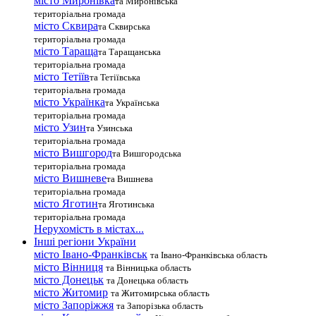
місто Миронівка
та Миронівська
територіальна громада
місто Сквира
та Сквирська
територіальна громада
місто Тараща
та Таращанська
територіальна громада
місто Тетіїв
та Тетіївська
територіальна громада
місто Українка
та Українська
територіальна громада
місто Узин
та Узинська
територіальна громада
місто Вишгород
та Вишгородська
територіальна громада
місто Вишневе
та Вишнева
територіальна громада
місто Яготин
та Яготинська
територіальна громада
Нерухомість в містах...
Інші регіони України
місто Івано-Франківськ
та Івано-Франківська область
місто Вінниця
та Вінницька область
місто Донецьк
та Донецька область
місто Житомир
та Житомирська область
місто Запоріжжя
та Запорізька область