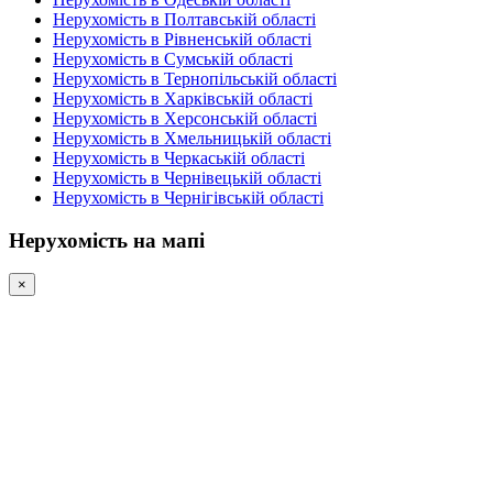
Нерухомість в Полтавській області
Нерухомість в Рівненській області
Нерухомість в Сумській області
Нерухомість в Тернопільській області
Нерухомість в Харківській області
Нерухомість в Херсонській області
Нерухомість в Хмельницькій області
Нерухомість в Черкаській області
Нерухомість в Чернівецькій області
Нерухомість в Чернігівській області
Нерухомість на мапі
×