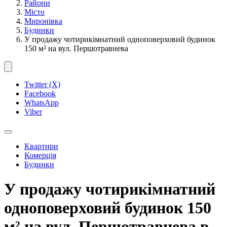
Райони
Місто
Миронівка
Будинки
У продажу чотирикімнатний одноповерховий будинок
150 м² на вул. Першотравнева
Twitter (X)
Facebook
WhatsApp
Viber
Квартири
Комерція
Будинки
У продажу чотирикімнатний
одноповерховий будинок 150
м² на вул. Першотравнева в