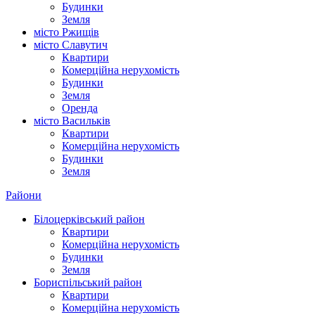
Будинки
Земля
місто Ржищів
місто Славутич
Квартири
Комерційна нерухомість
Будинки
Земля
Оренда
місто Василькiв
Квартири
Комерційна нерухомість
Будинки
Земля
Райони
Білоцерківський район
Квартири
Комерційна нерухомість
Будинки
Земля
Бориспільський район
Квартири
Комерційна нерухомість