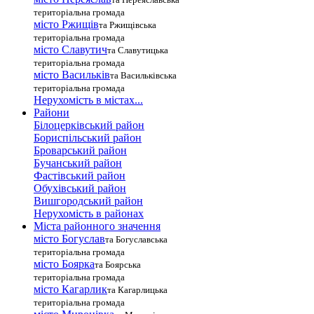
територіальна громада
місто Ржищів
та Ржищівська
територіальна громада
місто Славутич
та Славутицька
територіальна громада
місто Василькiв
та Васильківська
територіальна громада
Нерухомість в містах...
Райони
Білоцерківський район
Бориспільський район
Броварський район
Бучанський район
Фастівський район
Обухівський район
Вишгородський район
Нерухомість в районах
Міста районного значення
місто Богуслав
та Богуславська
територіальна громада
місто Боярка
та Боярська
територіальна громада
місто Кагарлик
та Кагарлицька
територіальна громада