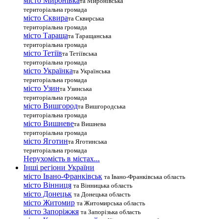
місто Миронівка
та Миронівська
територіальна громада
місто Сквира
та Сквирська
територіальна громада
місто Тараща
та Таращанська
територіальна громада
місто Тетіїв
та Тетіївська
територіальна громада
місто Українка
та Українська
територіальна громада
місто Узин
та Узинська
територіальна громада
місто Вишгород
та Вишгородська
територіальна громада
місто Вишневе
та Вишнева
територіальна громада
місто Яготин
та Яготинська
територіальна громада
Нерухомість в містах...
Інші регіони України
місто Івано-Франківськ
та Івано-Франківська область
місто Вінниця
та Вінницька область
місто Донецьк
та Донецька область
місто Житомир
та Житомирська область
місто Запоріжжя
та Запорізька область