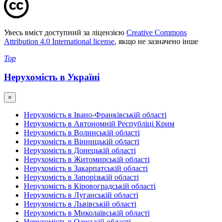
Увесь вміст доступний за ліцензією
Creative Commons
Attribution 4.0 International license
, якщо не зазначено інше
Top
Нерухомість в Україні
×
Нерухомість в Івано-Франківській області
Нерухомість в Автономній Республіці Крим
Нерухомість в Волинській області
Нерухомість в Вінницькій області
Нерухомість в Донецькій області
Нерухомість в Житомирській області
Нерухомість в Закарпатській області
Нерухомість в Запорізькій області
Нерухомість в Кіровоградській області
Нерухомість в Луганській області
Нерухомість в Львівській області
Нерухомість в Миколаївській області
Нерухомість в Одеській області