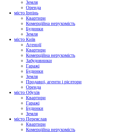
Земля
Оренда
місто Ірпінь
Квартири
Комерційна нерухомість
Будинки
Земля
місто Київ
Агенції
Квартири
Комерційна нерухомість
Забудовники
Гаражі
Будинки
Земля
Продавці, агенти і рієлтори
Оренда
місто Обухів
Квартири
Гаражі
Будинки
Земля
місто Переяслав
Квартири
Комерційна нерухомість