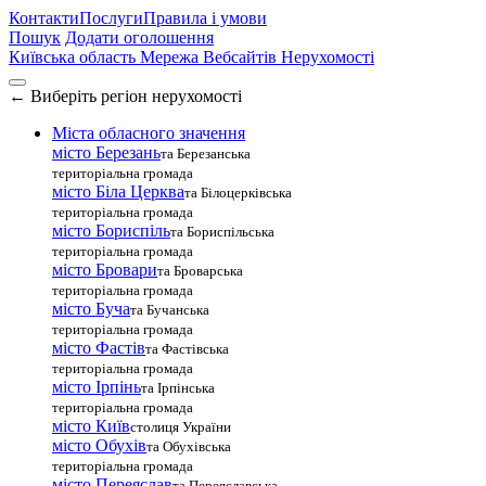
Контакти
Послуги
Правила і умови
Пошук
Додати оголошення
Київська область
Мережа Вебсайтів Нерухомості
←
Виберіть регіон нерухомості
Міста обласного значення
місто Березань
та Березанська
територіальна громада
місто Біла Церква
та Білоцерківська
територіальна громада
місто Бориспіль
та Бориспільська
територіальна громада
місто Бровари
та Броварська
територіальна громада
місто Буча
та Бучанська
територіальна громада
місто Фастів
та Фастівська
територіальна громада
місто Ірпінь
та Ірпінська
територіальна громада
місто Київ
столиця України
місто Обухів
та Обухівська
територіальна громада
місто Переяслав
та Переяславська