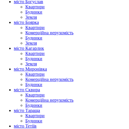
місто Богуслав
Квартири
Будинки
Земля
місто Боярка
Квартири
Комерційна нерухомість
Будинки
Земля
місто Кагарлик
Квартири
Будинки
Земля
місто Миронівка
Квартири
Комерційна нерухомість
Будинки
місто Сквира
Квартири
Комерційна нерухомість
Будинки
місто Тараща
Квартири
Будинки
місто Тетіїв