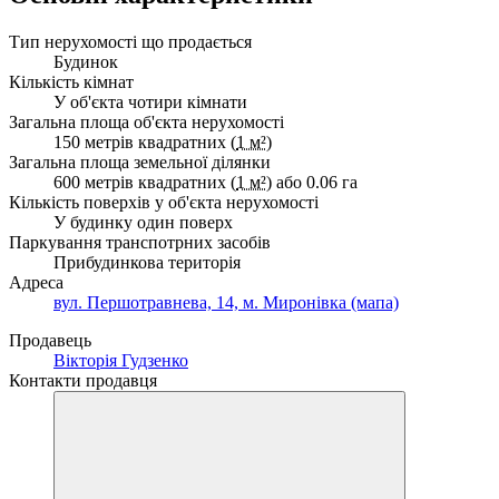
Тип нерухомості що продається
Будинок
Кількість кімнат
У об'єкта чотири кімнати
Загальна площа об'єкта нерухомості
150 метрів квадратних (
1 м²
)
Загальна площа земельної ділянки
600 метрів квадратних (
1 м²
) або 0.06 га
Кількість поверхів у об'єкта нерухомості
У будинку один поверх
Паркування транспотрних засобів
Прибудинкова територія
Адреса
вул. Першотравнева, 14, м. Миронівка (мапа)
Продавець
Вікторія Гудзенко
Контакти продавця