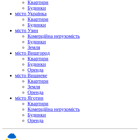
Квартири
Будинки
місто Українка
Квартири
Будинки
місто Узин
Комерційна нерухомість
Будинки
Земля
місто Вишгород
Квартири
Будинки
Оренда
місто Вишневе
Квартири
Земля
Оренда
місто Яготин
Квартири
Комерційна нерухомість
Будинки
Оренда