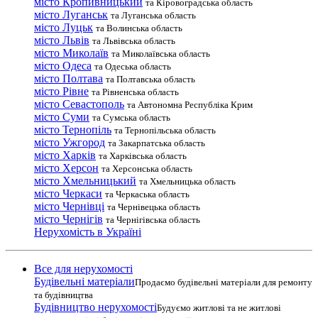
місто Кропивницький
та Кіровоградська область
місто Луганськ
та Луганська область
місто Луцьк
та Волинська область
місто Львів
та Львівська область
місто Миколаїв
та Миколаївська область
місто Одеса
та Одеська область
місто Полтава
та Полтавська область
місто Рівне
та Рівненська область
місто Севастополь
та Автономна Республіка Крим
місто Суми
та Сумська область
місто Тернопіль
та Тернопільська область
місто Ужгород
та Закарпатська область
місто Харків
та Харківська область
місто Херсон
та Херсонська область
місто Хмельницький
та Хмельницька область
місто Черкаси
та Черкаська область
місто Чернівці
та Чернівецька область
місто Чернігів
та Чернігівська область
Нерухомість в Україні
Все для нерухомості
Будівельні матеріали
Продаємо будівельні матеріали для ремонту
та будівництва
Будівництво нерухомості
Будуємо житлові та не житлові