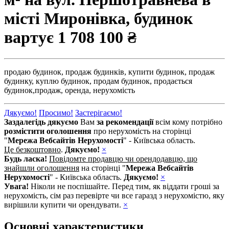
місті Миронівка, будинок
вартує
1 708 100 ₴
продаю будинок,
продаж будинків,
купити будинок,
продаж
будинку,
куплю будинок,
продам будинок,
продається
будинок,
продаж,
оренда,
нерухомість
Дякуємо!
Просимо!
Застерігаємо!
Заздалегідь дякуємо
Вам
за рекомендації
всім кому потрібно
розмістити оголошення
про нерухомість на сторінці
"
Мережа Вебсайтів Нерухомості
" - Київська область.
Це безкоштовно
.
Дякуємо!
×
Будь ласка!
Повідомте продавцю чи орендодавцю, що
знайшли оголошення
на сторінці "
Мережа Вебсайтів
Нерухомості
" - Київська область.
Дякуємо!
×
Увага!
Ніколи не поспішайте. Перед тим, як віддати гроші за
нерухомість, сім раз перевірте чи все гаразд з нерухомістю, яку
вирішили купити чи орендувати.
×
Основні характеристики