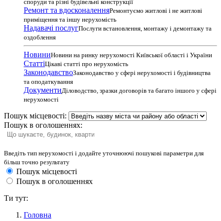
споруди та різні будівельні конструкції
Ремонт та вдосконалення
Ремонтуємо житлові і не житлові
приміщення та іншу нерухомість
Надавачі послуг
Послуги встановлення, монтажу і демонтажу та
оздоблення
Новини
Новини на ринку нерухомості Київської області і України
Статті
Цікаві статті про нерухомість
Законодавство
Законодавство у сфері нерухомості і будівництва
та оподаткування
Документи
Діловодство, зразки договорів та багато іншого у сфері
нерухомості
Пошук місцевості:
Пошук в оголошеннях:
Введіть тип нерухомості і додайте уточнюючі пошукові параметри для
більш точно результату
Пошук місцевості
Пошук в оголошеннях
Ти тут:
Головна