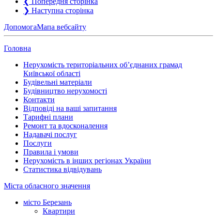
❮
Попередня сторінка
❯
Наступна сторінка
Допомога
Мапа вебсайту
Головна
Нерухомість територіальних об’єднаних грамад
Київської області
Будівельні матеріали
Будівництво нерухомості
Контакти
Відповіді на ваші запитання
Тарифні плани
Ремонт та вдосконалення
Надавачі послуг
Послуги
Правила і умови
Нерухомість в інших регіонах України
Статистика відвідувань
Міста обласного значення
місто Березань
Квартири