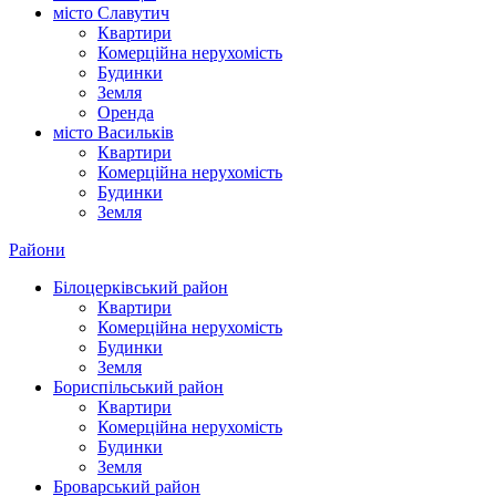
місто Славутич
Квартири
Комерційна нерухомість
Будинки
Земля
Оренда
місто Василькiв
Квартири
Комерційна нерухомість
Будинки
Земля
Райони
Білоцерківський район
Квартири
Комерційна нерухомість
Будинки
Земля
Бориспільський район
Квартири
Комерційна нерухомість
Будинки
Земля
Броварський район