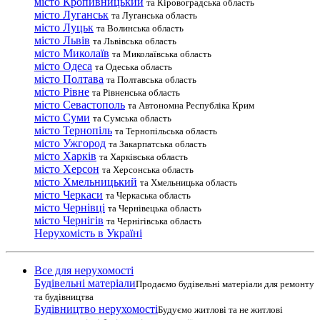
місто Кропивницький
та Кіровоградська область
місто Луганськ
та Луганська область
місто Луцьк
та Волинська область
місто Львів
та Львівська область
місто Миколаїв
та Миколаївська область
місто Одеса
та Одеська область
місто Полтава
та Полтавська область
місто Рівне
та Рівненська область
місто Севастополь
та Автономна Республіка Крим
місто Суми
та Сумська область
місто Тернопіль
та Тернопільська область
місто Ужгород
та Закарпатська область
місто Харків
та Харківська область
місто Херсон
та Херсонська область
місто Хмельницький
та Хмельницька область
місто Черкаси
та Черкаська область
місто Чернівці
та Чернівецька область
місто Чернігів
та Чернігівська область
Нерухомість в Україні
Все для нерухомості
Будівельні матеріали
Продаємо будівельні матеріали для ремонту
та будівництва
Будівництво нерухомості
Будуємо житлові та не житлові