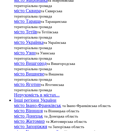
місто Миронівка
та Миронівська
територіальна громада
місто Сквира
та Сквирська
територіальна громада
місто Тараща
та Таращанська
територіальна громада
місто Тетіїв
та Тетіївська
територіальна громада
місто Українка
та Українська
територіальна громада
місто Узин
та Узинська
територіальна громада
місто Вишгород
та Вишгородська
територіальна громада
місто Вишневе
та Вишнева
територіальна громада
місто Яготин
та Яготинська
територіальна громада
Нерухомість в містах...
Інші регіони України
місто Івано-Франківськ
та Івано-Франківська область
місто Вінниця
та Вінницька область
місто Донецьк
та Донецька область
місто Житомир
та Житомирська область
місто Запоріжжя
та Запорізька область