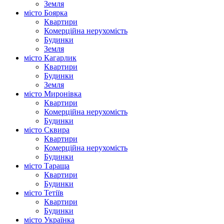
Земля
місто Боярка
Квартири
Комерційна нерухомість
Будинки
Земля
місто Кагарлик
Квартири
Будинки
Земля
місто Миронівка
Квартири
Комерційна нерухомість
Будинки
місто Сквира
Квартири
Комерційна нерухомість
Будинки
місто Тараща
Квартири
Будинки
місто Тетіїв
Квартири
Будинки
місто Українка