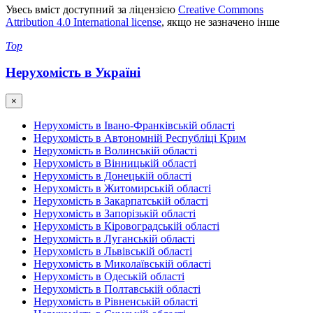
Увесь вміст доступний за ліцензією
Creative Commons
Attribution 4.0 International license
, якщо не зазначено інше
Top
Нерухомість в Україні
×
Нерухомість в Івано-Франківській області
Нерухомість в Автономній Республіці Крим
Нерухомість в Волинській області
Нерухомість в Вінницькій області
Нерухомість в Донецькій області
Нерухомість в Житомирській області
Нерухомість в Закарпатській області
Нерухомість в Запорізькій області
Нерухомість в Кіровоградській області
Нерухомість в Луганській області
Нерухомість в Львівській області
Нерухомість в Миколаївській області
Нерухомість в Одеській області
Нерухомість в Полтавській області
Нерухомість в Рівненській області