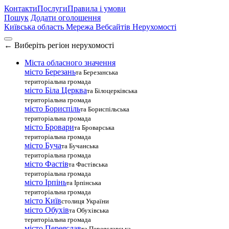
Контакти
Послуги
Правила і умови
Пошук
Додати оголошення
Київська область
Мережа Вебсайтів Нерухомості
←
Виберіть регіон нерухомості
Міста обласного значення
місто Березань
та Березанська
територіальна громада
місто Біла Церква
та Білоцерківська
територіальна громада
місто Бориспіль
та Бориспільська
територіальна громада
місто Бровари
та Броварська
територіальна громада
місто Буча
та Бучанська
територіальна громада
місто Фастів
та Фастівська
територіальна громада
місто Ірпінь
та Ірпінська
територіальна громада
місто Київ
столиця України
місто Обухів
та Обухівська
територіальна громада
місто Переяслав
та Переяславська