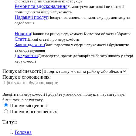
споруди та різні будівельні конструкції
Ремонт та вдосконалення
Ремонтуємо житлові і не житлові
приміщення та іншу нерухомість
Надавачі послуг
Послуги встановлення, монтажу і демонтажу та
оздоблення
Новини
Новини на ринку нерухомості Київської області і України
Статті
Цікаві статті про нерухомість
Законодавство
Законодавство у сфері нерухомості і будівництва
та оподаткування
Документи
Діловодство, зразки договорів та багато іншого у сфері
нерухомості
Пошук місцевості:
Пошук в оголошеннях:
Введіть тип нерухомості і додайте уточнюючі пошукові параметри для
більш точно результату
Пошук місцевості
Пошук в оголошеннях
Ти тут:
Головна