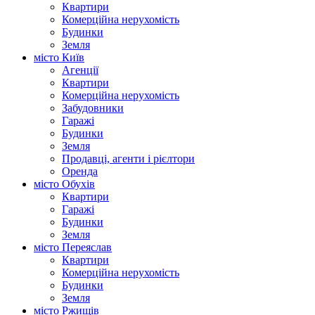
Квартири
Комерційна нерухомість
Будинки
Земля
місто Київ
Агенції
Квартири
Комерційна нерухомість
Забудовники
Гаражі
Будинки
Земля
Продавці, агенти і рієлтори
Оренда
місто Обухів
Квартири
Гаражі
Будинки
Земля
місто Переяслав
Квартири
Комерційна нерухомість
Будинки
Земля
місто Ржищів