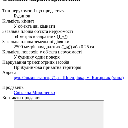
Тип нерухомості що продається
Будинок
Кількість кімнат
У об'єкта дві кімнати
Загальна площа об'єкта нерухомості
54 метрів квадратних (
1 м²
)
Загальна площа земельної ділянки
2500 метрів квадратних (
1 м²
) або 0.25 га
Кількість поверхів у об'єкта нерухомості
У будинку один поверх
Паркування транспотрних засобів
Прибудинкова приватна територія
Адреса
вул. Ольховського, 71, с. Шпендівка, м. Кагарлик (мапа)
Продавець
Світлана Мироненко
Контакти продавця