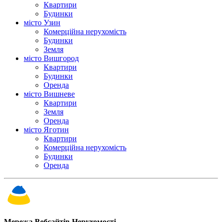
Квартири
Будинки
місто Узин
Комерційна нерухомість
Будинки
Земля
місто Вишгород
Квартири
Будинки
Оренда
місто Вишневе
Квартири
Земля
Оренда
місто Яготин
Квартири
Комерційна нерухомість
Будинки
Оренда
Мережа Вебсайтів Нерухомості