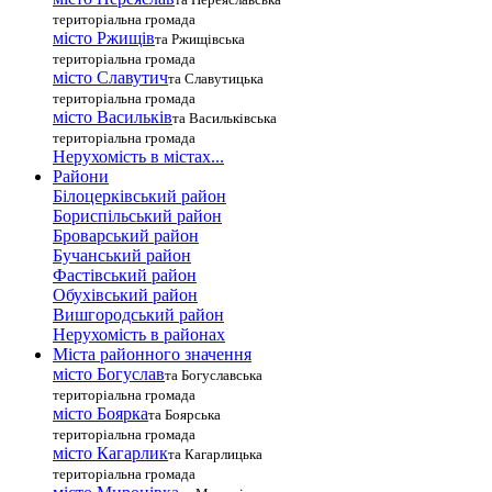
територіальна громада
місто Ржищів
та Ржищівська
територіальна громада
місто Славутич
та Славутицька
територіальна громада
місто Василькiв
та Васильківська
територіальна громада
Нерухомість в містах...
Райони
Білоцерківський район
Бориспільський район
Броварський район
Бучанський район
Фастівський район
Обухівський район
Вишгородський район
Нерухомість в районах
Міста районного значення
місто Богуслав
та Богуславська
територіальна громада
місто Боярка
та Боярська
територіальна громада
місто Кагарлик
та Кагарлицька
територіальна громада