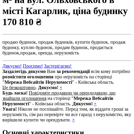
місті Кагарлик, ціна будинку
170 810 ₴
продаю будинок,
продаж будинків,
купити будинок,
продаж
будинку,
куплю будинок,
продам будинок,
продається
будинок,
продаж,
оренда,
нерухомість
Дякуємо!
Просимо!
Застерігаємо!
Заздалегідь дякуємо
Вам
за рекомендації
всім кому потрібно
розмістити оголошення
про нерухомість на сторінці
"
Мережа Вебсайтів Нерухомості
" - Київська область.
Це безкоштовно
.
Дякуємо!
×
Будь ласка!
Повідомте продавцю чи орендодавцю, що
знайшли оголошення
на сторінці "
Мережа Вебсайтів
Нерухомості
" - Київська область.
Дякуємо!
×
Увага!
Ніколи не поспішайте. Перед тим, як віддати гроші за
нерухомість, сім раз перевірте чи все гаразд з нерухомістю, яку
вирішили купити чи орендувати.
×
Основні характеристики