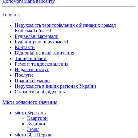
Допомога
Мапа вебсайту
Головна
Нерухомість територіальних об’єднаних грамад
Київської області
Будівельні матеріали
Будівництво нерухомості
Контакти
Відповіді на ваші запитання
Тарифні плани
Ремонт та вдосконалення
Надавачі послуг
Послуги
Правила і умови
Нерухомість в інших регіонах України
Статистика відвідувань
Міста обласного значення
місто Березань
Квартири
Будинки
Земля
місто Біла Церква