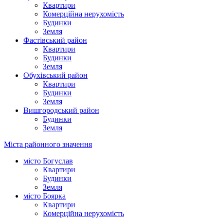
Квартири
Комерційна нерухомість
Будинки
Земля
Фастівський район
Квартири
Будинки
Земля
Обухівський район
Квартири
Будинки
Земля
Вишгородський район
Будинки
Земля
Міста районного значення
місто Богуслав
Квартири
Будинки
Земля
місто Боярка
Квартири
Комерційна нерухомість