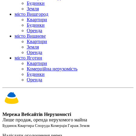
Будинки
Земля
місто Вишгород
Квартири
Будинки
Оренда
місто Вишневе
Квартири
Земля
Оренда
місто Яготин
Квартири
Комерційна нерухомість
Будинки
Оренда
Мережа Вебсайтів Нерухомості
Лише продаж, оренда нерухомого майна
Будинок Квартира Споруда Комерція Гараж Земля
Надіслати оголошення через