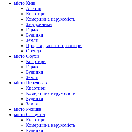
місто Київ
Агенції
Квартири
Комерційна нерухомість
Забудовники
Гаражі
Будинки
Земля
Продавці, агенти і рієлтори
Оренда
місто Обухів
Квартири
Гаражі
Будинки
Земля
місто Переяслав
Квартири
Комерційна нерухомість
Будинки
Земля
місто Ржищів
місто Славутич
Квартири
Комерційна нерухомість
Будинки