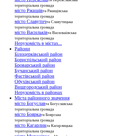
територіальна громада
місто Ржищів
та Ржищівська
територіальна громада
місто Славутич
та Славутицька
територіальна громада
місто Василькiв
та Васильківська
територіальна громада
Нерухомість в містах...
Райони
Білоцерківський район
Бориспільський район
Броварський район
Бучанський район
Фастівський район
Обухівський район
Вишгородський район
Нерухомість в районах
Міста районного значення
місто Богуслав
та Богуславська
територіальна громада
місто Боярка
та Боярська
територіальна громада
місто Кагарлик
та Кагарлицька
територіальна громада