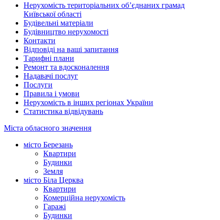
Нерухомість територіальних об’єднаних грамад
Київської області
Будівельні матеріали
Будівництво нерухомості
Контакти
Відповіді на ваші запитання
Тарифні плани
Ремонт та вдосконалення
Надавачі послуг
Послуги
Правила і умови
Нерухомість в інших регіонах України
Статистика відвідувань
Міста обласного значення
місто Березань
Квартири
Будинки
Земля
місто Біла Церква
Квартири
Комерційна нерухомість
Гаражі
Будинки