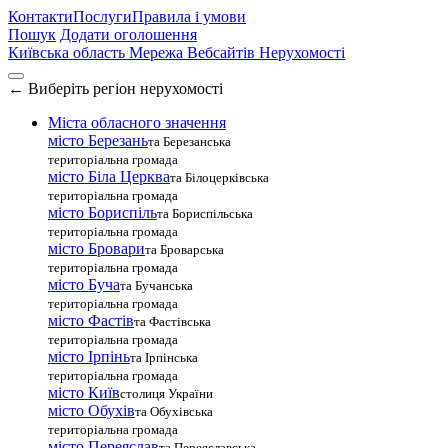
Контакти
Послуги
Правила і умови
Пошук
Додати оголошення
Київська область
Мережа Вебсайтів Нерухомості
←
Виберіть регіон нерухомості
Міста обласного значення
місто Березань
та Березанська
територіальна громада
місто Біла Церква
та Білоцерківська
територіальна громада
місто Бориспіль
та Бориспільська
територіальна громада
місто Бровари
та Броварська
територіальна громада
місто Буча
та Бучанська
територіальна громада
місто Фастів
та Фастівська
територіальна громада
місто Ірпінь
та Ірпінська
територіальна громада
місто Київ
столиця України
місто Обухів
та Обухівська
територіальна громада
місто Переяслав
та Переяславська