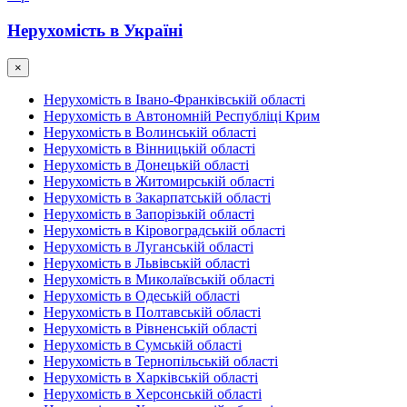
Нерухомість в Україні
×
Нерухомість в Івано-Франківській області
Нерухомість в Автономній Республіці Крим
Нерухомість в Волинській області
Нерухомість в Вінницькій області
Нерухомість в Донецькій області
Нерухомість в Житомирській області
Нерухомість в Закарпатській області
Нерухомість в Запорізькій області
Нерухомість в Кіровоградській області
Нерухомість в Луганській області
Нерухомість в Львівській області
Нерухомість в Миколаївській області
Нерухомість в Одеській області
Нерухомість в Полтавській області
Нерухомість в Рівненській області
Нерухомість в Сумській області
Нерухомість в Тернопільській області
Нерухомість в Харківській області
Нерухомість в Херсонській області