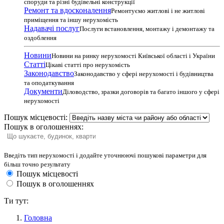
споруди та різні будівельні конструкції
Ремонт та вдосконалення
Ремонтуємо житлові і не житлові
приміщення та іншу нерухомість
Надавачі послуг
Послуги встановлення, монтажу і демонтажу та
оздоблення
Новини
Новини на ринку нерухомості Київської області і України
Статті
Цікаві статті про нерухомість
Законодавство
Законодавство у сфері нерухомості і будівництва
та оподаткування
Документи
Діловодство, зразки договорів та багато іншого у сфері
нерухомості
Пошук місцевості:
Пошук в оголошеннях:
Введіть тип нерухомості і додайте уточнюючі пошукові параметри для
більш точно результату
Пошук місцевості
Пошук в оголошеннях
Ти тут:
Головна