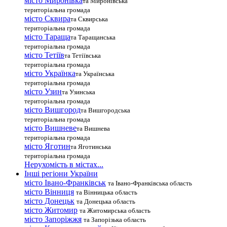
місто Миронівка
та Миронівська
територіальна громада
місто Сквира
та Сквирська
територіальна громада
місто Тараща
та Таращанська
територіальна громада
місто Тетіїв
та Тетіївська
територіальна громада
місто Українка
та Українська
територіальна громада
місто Узин
та Узинська
територіальна громада
місто Вишгород
та Вишгородська
територіальна громада
місто Вишневе
та Вишнева
територіальна громада
місто Яготин
та Яготинська
територіальна громада
Нерухомість в містах...
Інші регіони України
місто Івано-Франківськ
та Івано-Франківська область
місто Вінниця
та Вінницька область
місто Донецьк
та Донецька область
місто Житомир
та Житомирська область
місто Запоріжжя
та Запорізька область