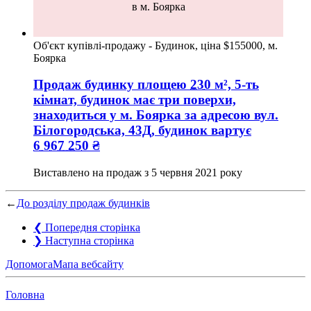
в м. Боярка
Об'єкт купівлі-продажу - Будинок, ціна $155000, м.
Боярка
Продаж будинку
площею
230
м², 5-ть
кімнат, будинок має три поверхи,
знаходиться у
м. Боярка
за адресою
вул.
Білогородська, 43Д
, будинок вартує
6 967 250
₴
Виставлено на продаж з
5 червня 2021 року
←
До розділу продаж будинків
❮
Попередня сторінка
❯
Наступна сторінка
Допомога
Мапа вебсайту
Головна