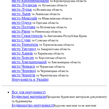
місто Кропивницький
та Кіровоградська область
місто Луганськ
та Луганська область
місто Луцьк
та Волинська область
місто Львів
та Львівська область
місто Миколаїв
та Миколаївська область
місто Одеса
та Одеська область
місто Полтава
та Полтавська область
місто Рівне
та Рівненська область
місто Севастополь
та Автономна Республіка Крим
місто Суми
та Сумська область
місто Тернопіль
та Тернопільська область
місто Ужгород
та Закарпатська область
місто Харків
та Харківська область
місто Херсон
та Херсонська область
місто Хмельницький
та Хмельницька область
місто Черкаси
та Черкаська область
місто Чернівці
та Чернівецька область
місто Чернігів
та Чернігівська область
Нерухомість в Україні
Все для нерухомості
Будівельні матеріали
Продаємо будівельні матеріали для ремонту
та будівництва
Будівництво нерухомості
Будуємо житлові та не житлові