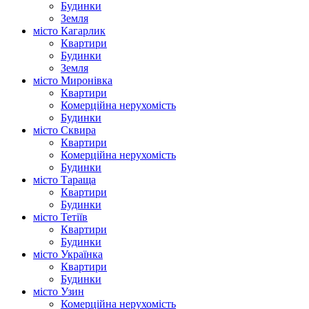
Будинки
Земля
місто Кагарлик
Квартири
Будинки
Земля
місто Миронівка
Квартири
Комерційна нерухомість
Будинки
місто Сквира
Квартири
Комерційна нерухомість
Будинки
місто Тараща
Квартири
Будинки
місто Тетіїв
Квартири
Будинки
місто Українка
Квартири
Будинки
місто Узин
Комерційна нерухомість