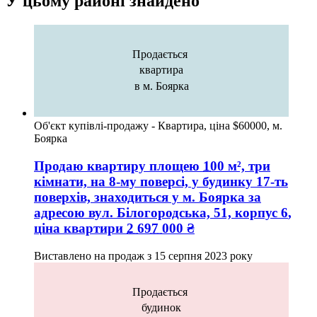
У цьому районі знайдено
Продається
квартира
в м. Боярка
Об'єкт купівлі-продажу - Квартира, ціна $60000, м.
Боярка
Продаю квартиру
площею
100
м², три
кімнати, на 8-му поверсі, у будинку 17-ть
поверхів, знаходиться у
м. Боярка
за
адресою
вул. Білогородська, 51, корпус 6
,
ціна квартири
2 697 000
₴
Виставлено на продаж з
15 серпня 2023 року
Продається
будинок