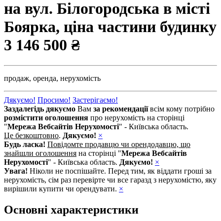
на вул. Білогородська в місті
Боярка, ціна частини будинку
3 146 500 ₴
продаж,
оренда,
нерухомість
Дякуємо!
Просимо!
Застерігаємо!
Заздалегідь дякуємо
Вам
за рекомендації
всім кому потрібно
розмістити оголошення
про нерухомість на сторінці
"
Мережа Вебсайтів Нерухомості
" - Київська область.
Це безкоштовно
.
Дякуємо!
×
Будь ласка!
Повідомте продавцю чи орендодавцю, що
знайшли оголошення
на сторінці "
Мережа Вебсайтів
Нерухомості
" - Київська область.
Дякуємо!
×
Увага!
Ніколи не поспішайте. Перед тим, як віддати гроші за
нерухомість, сім раз перевірте чи все гаразд з нерухомістю, яку
вирішили купити чи орендувати.
×
Основні характеристики