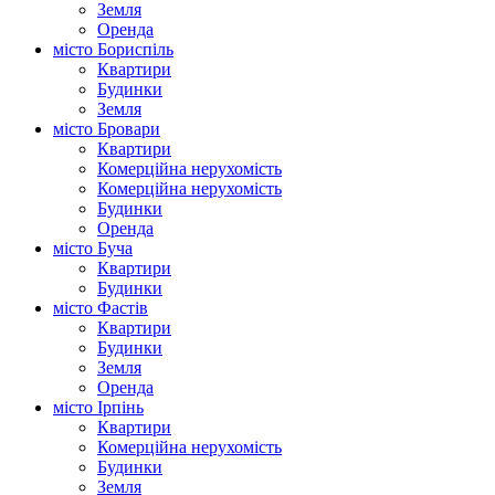
Земля
Оренда
місто Бориспіль
Квартири
Будинки
Земля
місто Бровари
Квартири
Комерційна нерухомість
Комерційна нерухомість
Будинки
Оренда
місто Буча
Квартири
Будинки
місто Фастів
Квартири
Будинки
Земля
Оренда
місто Ірпінь
Квартири
Комерційна нерухомість
Будинки
Земля