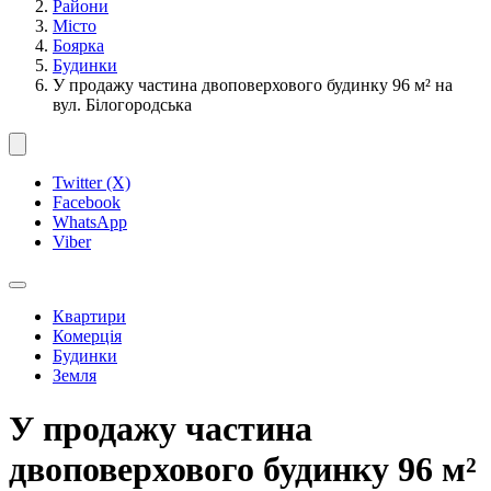
Райони
Місто
Боярка
Будинки
У продажу частина двоповерхового будинку 96 м² на
вул. Білогородська
Twitter (X)
Facebook
WhatsApp
Viber
Квартири
Комерція
Будинки
Земля
У продажу частина
двоповерхового будинку 96 м²