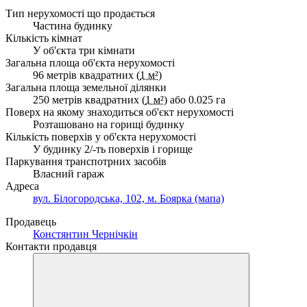
Тип нерухомості що продається
Частина будинку
Кількість кімнат
У об'єкта три кімнати
Загальна площа об'єкта нерухомості
96 метрів квадратних (
1 м²
)
Загальна площа земельної ділянки
250 метрів квадратних (
1 м²
) або 0.025 га
Поверх на якому знаходиться об'єкт нерухомості
Розташовано на горищі будинку
Кількість поверхів у об'єкта нерухомості
У будинку 2/-ть поверхів і горище
Паркування транспотрних засобів
Власний гараж
Адреса
вул. Білогородська, 102, м. Боярка (мапа)
Продавець
Констянтин Чернічкін
Контакти продавця