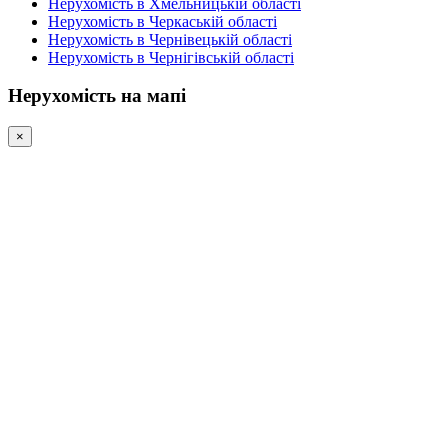
Нерухомість в Хмельницькій області
Нерухомість в Черкаській області
Нерухомість в Чернівецькій області
Нерухомість в Чернігівській області
Нерухомість на мапі
×