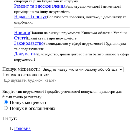
споруди та різні будівельні конструкції
Ремонт та вдосконалення
Ремонтуємо житлові і не житлові
приміщення та іншу нерухомість
Надавачі послуг
Послуги встановлення, монтажу і демонтажу та
оздоблення
Новини
Новини на ринку нерухомості Київської області і України
Статті
Цікаві статті про нерухомість
Законодавство
Законодавство у сфері нерухомості і будівництва
та оподаткування
Документи
Діловодство, зразки договорів та багато іншого у сфері
нерухомості
Пошук місцевості:
Пошук в оголошеннях:
Введіть тип нерухомості і додайте уточнюючі пошукові параметри для
більш точно результату
Пошук місцевості
Пошук в оголошеннях
Ти тут:
Головна