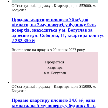
Об'єкт купівлі-продажу - Квартира, ціна $53000, м.
Богуслав
Продаж квартири
площею
76
м², дві
кімнати, на 2-му поверсі, у будинку 9-ть
поверхів, знаходиться у
м. Богуслав
за
адресою
вул. Соборна, 11
, квартира коштує
2 382 350
₴
Виставлено на продаж з
20 липня 2023 року
Продається
квартира
в м. Богуслав
Об'єкт купівлі-продажу - Квартира, ціна $15000, м.
Богуслав
Продаю квартиру
площею
34.6
м², одна
кімната, на 5-му поверсі, у будинку 9-ть