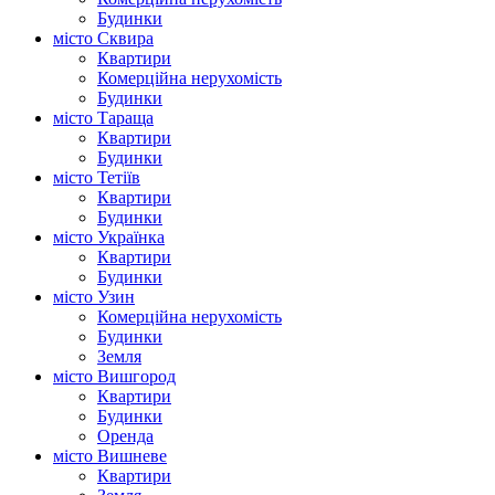
Будинки
місто Сквира
Квартири
Комерційна нерухомість
Будинки
місто Тараща
Квартири
Будинки
місто Тетіїв
Квартири
Будинки
місто Українка
Квартири
Будинки
місто Узин
Комерційна нерухомість
Будинки
Земля
місто Вишгород
Квартири
Будинки
Оренда
місто Вишневе
Квартири