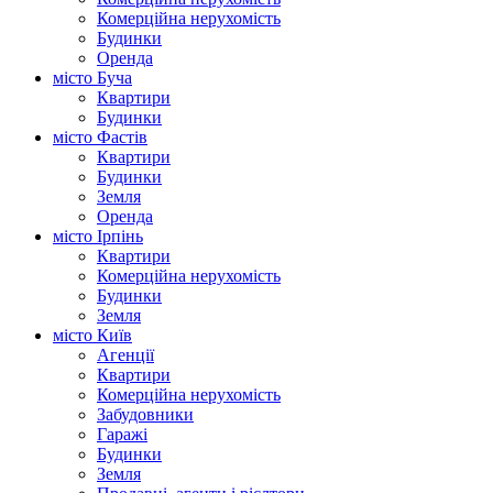
Комерційна нерухомість
Будинки
Оренда
місто Буча
Квартири
Будинки
місто Фастів
Квартири
Будинки
Земля
Оренда
місто Ірпінь
Квартири
Комерційна нерухомість
Будинки
Земля
місто Київ
Агенції
Квартири
Комерційна нерухомість
Забудовники
Гаражі
Будинки
Земля