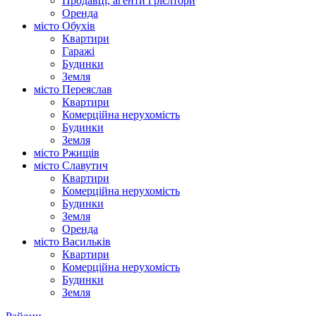
Продавці, агенти і рієлтори
Оренда
місто Обухів
Квартири
Гаражі
Будинки
Земля
місто Переяслав
Квартири
Комерційна нерухомість
Будинки
Земля
місто Ржищів
місто Славутич
Квартири
Комерційна нерухомість
Будинки
Земля
Оренда
місто Василькiв
Квартири
Комерційна нерухомість
Будинки
Земля