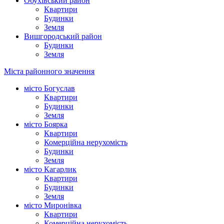
Обухівський район
Квартири
Будинки
Земля
Вишгородський район
Будинки
Земля
Міста районного значення
місто Богуслав
Квартири
Будинки
Земля
місто Боярка
Квартири
Комерційна нерухомість
Будинки
Земля
місто Кагарлик
Квартири
Будинки
Земля
місто Миронівка
Квартири
Комерційна нерухомість