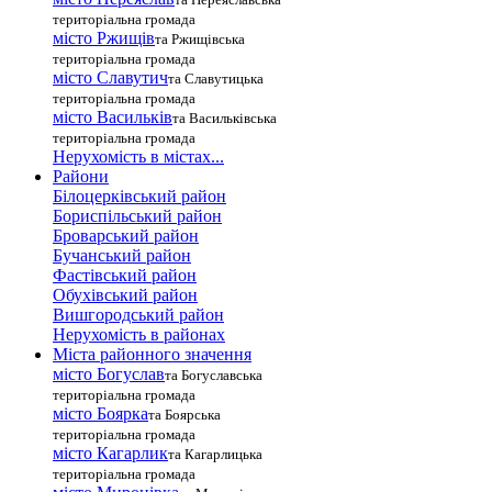
територіальна громада
місто Ржищів
та Ржищівська
територіальна громада
місто Славутич
та Славутицька
територіальна громада
місто Василькiв
та Васильківська
територіальна громада
Нерухомість в містах...
Райони
Білоцерківський район
Бориспільський район
Броварський район
Бучанський район
Фастівський район
Обухівський район
Вишгородський район
Нерухомість в районах
Міста районного значення
місто Богуслав
та Богуславська
територіальна громада
місто Боярка
та Боярська
територіальна громада
місто Кагарлик
та Кагарлицька
територіальна громада