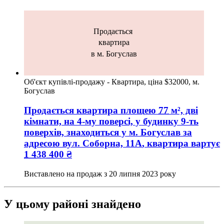
Продається
квартира
в м. Богуслав
Об'єкт купівлі-продажу - Квартира, ціна $32000, м.
Богуслав
Продається квартира
площею
77
м², дві
кімнати, на 4-му поверсі, у будинку 9-ть
поверхів, знаходиться у
м. Богуслав
за
адресою
вул. Соборна, 11А
, квартира вартує
1 438 400
₴
Виставлено на продаж з
20 липня 2023 року
У цьому районі знайдено