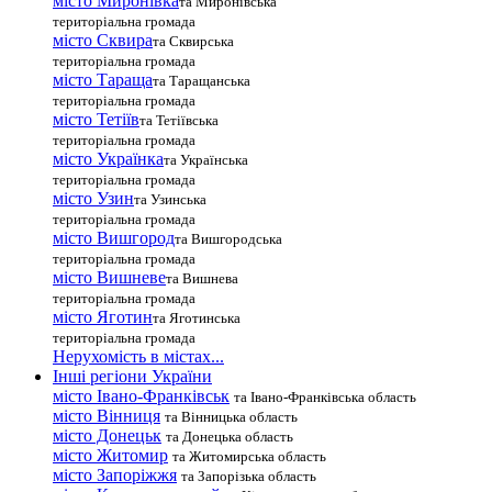
місто Миронівка
та Миронівська
територіальна громада
місто Сквира
та Сквирська
територіальна громада
місто Тараща
та Таращанська
територіальна громада
місто Тетіїв
та Тетіївська
територіальна громада
місто Українка
та Українська
територіальна громада
місто Узин
та Узинська
територіальна громада
місто Вишгород
та Вишгородська
територіальна громада
місто Вишневе
та Вишнева
територіальна громада
місто Яготин
та Яготинська
територіальна громада
Нерухомість в містах...
Інші регіони України
місто Івано-Франківськ
та Івано-Франківська область
місто Вінниця
та Вінницька область
місто Донецьк
та Донецька область
місто Житомир
та Житомирська область
місто Запоріжжя
та Запорізька область