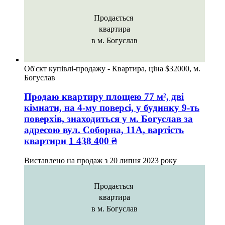
Продається
квартира
в м. Богуслав
Об'єкт купівлі-продажу - Квартира, ціна $32000, м.
Богуслав
Продаю квартиру
площею
77
м², дві
кімнати, на 4-му поверсі, у будинку 9-ть
поверхів, знаходиться у
м. Богуслав
за
адресою
вул. Соборна, 11А
, вартість
квартири
1 438 400
₴
Виставлено на продаж з
20 липня 2023 року
Продається
квартира
в м. Богуслав