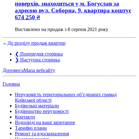
поверхів, знаходиться у
м. Богуслав
за
адресою
вул. Соборна, 9
, квартира коштує
674 250
₴
Виставлено на продаж з
8 серпня 2021 року
←
До розділу продаж квартир
❮
Попередня сторінка
❯
Наступна сторінка
Допомога
Мапа вебсайту
Головна
Нерухомість територіальних об’єднаних грамад
Київської області
Будівельні матеріали
Будівництво нерухомості
Контакти
Відповіді на ваші запитання
Тарифні плани
Ремонт та вдосконалення