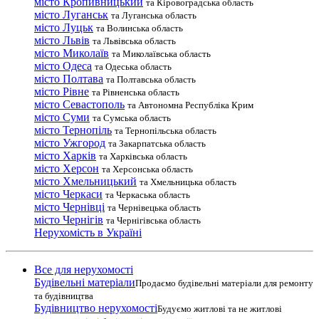
місто Кропивницький
та Кіровоградська область
місто Луганськ
та Луганська область
місто Луцьк
та Волинська область
місто Львів
та Львівська область
місто Миколаїв
та Миколаївська область
місто Одеса
та Одеська область
місто Полтава
та Полтавська область
місто Рівне
та Рівненська область
місто Севастополь
та Автономна Республіка Крим
місто Суми
та Сумська область
місто Тернопіль
та Тернопільська область
місто Ужгород
та Закарпатська область
місто Харків
та Харківська область
місто Херсон
та Херсонська область
місто Хмельницький
та Хмельницька область
місто Черкаси
та Черкаська область
місто Чернівці
та Чернівецька область
місто Чернігів
та Чернігівська область
Нерухомість в Україні
Все для нерухомості
Будівельні матеріали
Продаємо будівельні матеріали для ремонту
та будівництва
Будівництво нерухомості
Будуємо житлові та не житлові