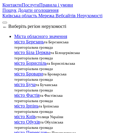
Контакти
Послуги
Правила і умови
Пошук
Додати оголошення
Київська область
Мережа Вебсайтів Нерухомості
←
Виберіть регіон нерухомості
Міста обласного значення
місто Березань
та Березанська
територіальна громада
місто Біла Церква
та Білоцерківська
територіальна громада
місто Бориспіль
та Бориспільська
територіальна громада
місто Бровари
та Броварська
територіальна громада
місто Буча
та Бучанська
територіальна громада
місто Фастів
та Фастівська
територіальна громада
місто Ірпінь
та Ірпінська
територіальна громада
місто Київ
столиця України
місто Обухів
та Обухівська
територіальна громада
місто Переяслав
та Переяславська