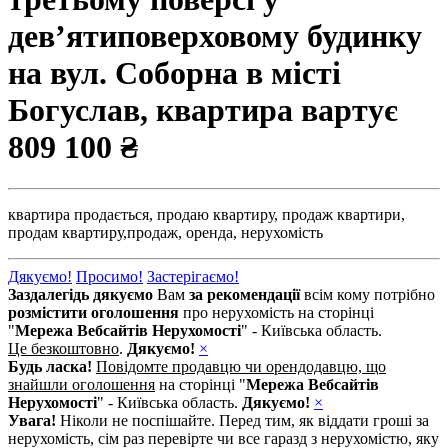
дев’ятиповерховому будинку
на вул. Соборна в місті
Богуслав, квартира вартує
809 100 ₴
квартира продається,
продаю квартиру,
продаж квартири,
продам квартиру,
продаж,
оренда,
нерухомість
Дякуємо!
Просимо!
Застерігаємо!
Заздалегідь дякуємо
Вам
за рекомендації
всім кому потрібно
розмістити оголошення
про нерухомість на сторінці
"
Мережа Вебсайтів Нерухомості
" - Київська область.
Це безкоштовно
.
Дякуємо!
×
Будь ласка!
Повідомте продавцю чи орендодавцю, що
знайшли оголошення
на сторінці "
Мережа Вебсайтів
Нерухомості
" - Київська область.
Дякуємо!
×
Увага!
Ніколи не поспішайте. Перед тим, як віддати гроші за
нерухомість, сім раз перевірте чи все гаразд з нерухомістю, яку