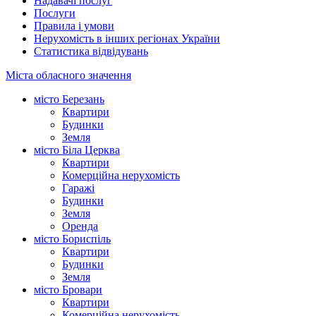
Надавачі послуг
Послуги
Правила і умови
Нерухомість в інших регіонах України
Статистика відвідувань
Міста обласного значення
місто Березань
Квартири
Будинки
Земля
місто Біла Церква
Квартири
Комерційна нерухомість
Гаражі
Будинки
Земля
Оренда
місто Бориспіль
Квартири
Будинки
Земля
місто Бровари
Квартири
Комерційна нерухомість