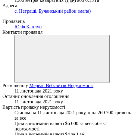
1500 метрів квадратних (
1 м²
) або 0.15 га
Адреса
с. Неграші, Бучанський район (мапа)
Продавець
Юлія Каплун
Контакти продавця
Розміщено у
Мережі Вебсайтів Нерухомості
11 листопада 2021 року
Останнє оновлення оголошення
11 листопада 2021 року
Вартість продажу нерухомості
Станом на 11 листопада 2021 року, ціна 269 700 гривень
за все
Ціна в іноземній валюті $6 000 за весь об'єкт
нерухомості
Ціна в іноземній валюті $4 за
1 м²