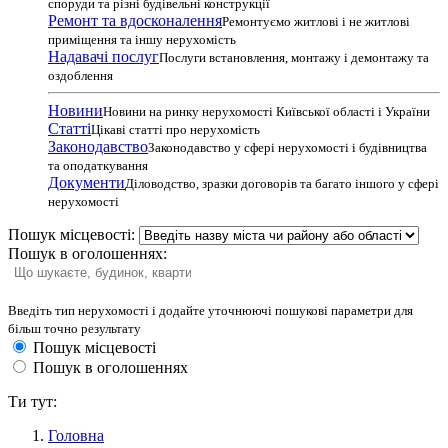
споруди та різні будівельні конструкції
Ремонт та вдосконалення
Ремонтуємо житлові і не житлові
приміщення та іншу нерухомість
Надавачі послуг
Послуги встановлення, монтажу і демонтажу та
оздоблення
Новини
Новини на ринку нерухомості Київської області і України
Статті
Цікаві статті про нерухомість
Законодавство
Законодавство у сфері нерухомості і будівництва
та оподаткування
Документи
Діловодство, зразки договорів та багато іншого у сфері
нерухомості
Пошук місцевості:
Пошук в оголошеннях:
Введіть тип нерухомості і додайте уточнюючі пошукові параметри для
більш точно результату
Пошук місцевості
Пошук в оголошеннях
Ти тут:
Головна