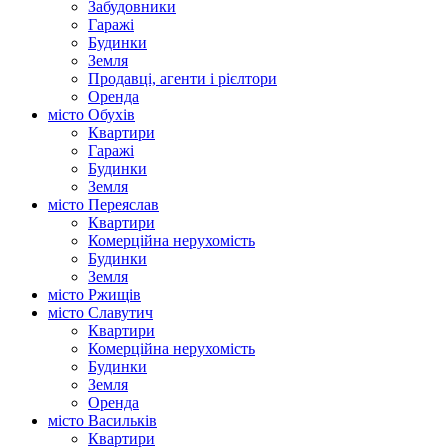
Забудовники
Гаражі
Будинки
Земля
Продавці, агенти і рієлтори
Оренда
місто Обухів
Квартири
Гаражі
Будинки
Земля
місто Переяслав
Квартири
Комерційна нерухомість
Будинки
Земля
місто Ржищів
місто Славутич
Квартири
Комерційна нерухомість
Будинки
Земля
Оренда
місто Василькiв
Квартири