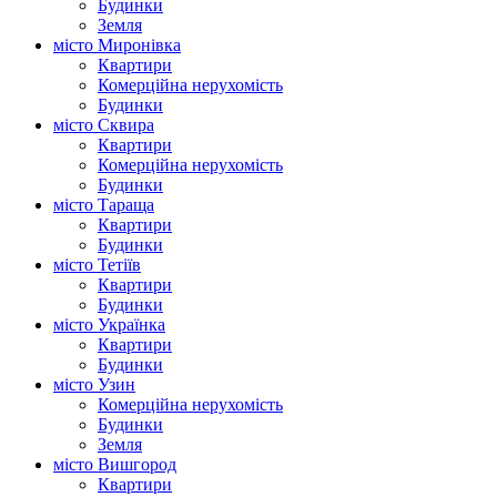
Будинки
Земля
місто Миронівка
Квартири
Комерційна нерухомість
Будинки
місто Сквира
Квартири
Комерційна нерухомість
Будинки
місто Тараща
Квартири
Будинки
місто Тетіїв
Квартири
Будинки
місто Українка
Квартири
Будинки
місто Узин
Комерційна нерухомість
Будинки
Земля
місто Вишгород
Квартири