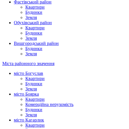
Фастівський район
Квартири
Будинки
Земля
Обухівський район
Квартири
Будинки
Земля
Вишгородський район
Будинки
Земля
Міста районного значення
місто Богуслав
Квартири
Будинки
Земля
місто Боярка
Квартири
Комерційна нерухомість
Будинки
Земля
місто Кагарлик
Квартири