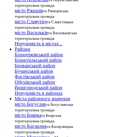
територіальна громада
місто Ржищів
та Ржищівська
територіальна громада
місто Славутич
та Славутицька
територіальна громада
місто Василькiв
та Васильківська
територіальна громада
Нерухомість в містах...
Райони
Білоцерківський район
Бориспільський район
Броварський район
Бучанський район
Фастівський район
Обухівський район
Вишгородський район
Нерухомість в районах
Міста районного значення
місто Богуслав
та Богуславська
територіальна громада
місто Боярка
та Боярська
територіальна громада
місто Кагарлик
та Кагарлицька
територіальна громада