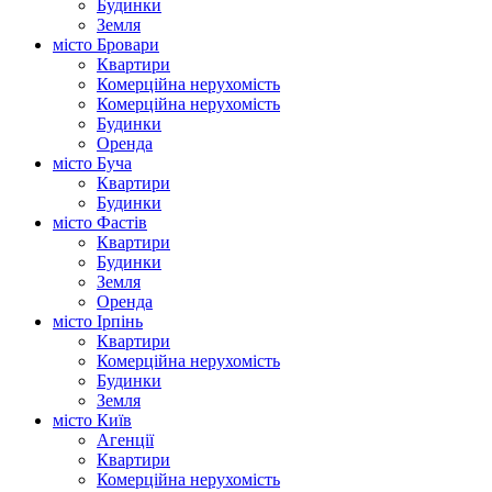
Будинки
Земля
місто Бровари
Квартири
Комерційна нерухомість
Комерційна нерухомість
Будинки
Оренда
місто Буча
Квартири
Будинки
місто Фастів
Квартири
Будинки
Земля
Оренда
місто Ірпінь
Квартири
Комерційна нерухомість
Будинки
Земля
місто Київ
Агенції
Квартири
Комерційна нерухомість