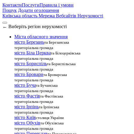
Контакти
Послуги
Правила і умови
Пошук
Додати оголошення
Київська область
Мережа Вебсайтів Нерухомості
←
Виберіть регіон нерухомості
Міста обласного значення
місто Березань
та Березанська
територіальна громада
місто Біла Церква
та Білоцерківська
територіальна громада
місто Бориспіль
та Бориспільська
територіальна громада
місто Бровари
та Броварська
територіальна громада
місто Буча
та Бучанська
територіальна громада
місто Фастів
та Фастівська
територіальна громада
місто Ірпінь
та Ірпінська
територіальна громада
місто Київ
столиця України
місто Обухів
та Обухівська
територіальна громада
місто Переяслав
та Переяславська