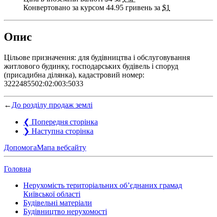
Конвертовано за курсом 44.95 гривень за
$1
Опис
Цільове призначення: для будівництва і обслуговування
житлового будинку, господарських будівель і споруд
(присадибна ділянка), кадастровий номер:
3222485502:02:003:5033
←
До розділу продаж землі
❮
Попередня сторінка
❯
Наступна сторінка
Допомога
Мапа вебсайту
Головна
Нерухомість територіальних об’єднаних грамад
Київської області
Будівельні матеріали
Будівництво нерухомості