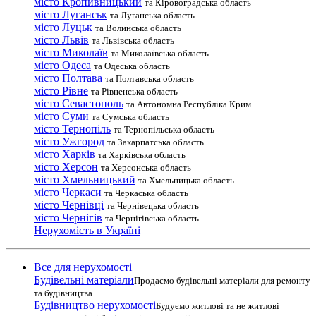
місто Кропивницький
та Кіровоградська область
місто Луганськ
та Луганська область
місто Луцьк
та Волинська область
місто Львів
та Львівська область
місто Миколаїв
та Миколаївська область
місто Одеса
та Одеська область
місто Полтава
та Полтавська область
місто Рівне
та Рівненська область
місто Севастополь
та Автономна Республіка Крим
місто Суми
та Сумська область
місто Тернопіль
та Тернопільська область
місто Ужгород
та Закарпатська область
місто Харків
та Харківська область
місто Херсон
та Херсонська область
місто Хмельницький
та Хмельницька область
місто Черкаси
та Черкаська область
місто Чернівці
та Чернівецька область
місто Чернігів
та Чернігівська область
Нерухомість в Україні
Все для нерухомості
Будівельні матеріали
Продаємо будівельні матеріали для ремонту
та будівництва
Будівництво нерухомості
Будуємо житлові та не житлові