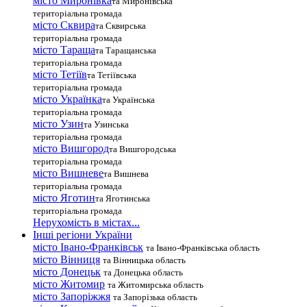
місто Миронівка
та Миронівська
територіальна громада
місто Сквира
та Сквирська
територіальна громада
місто Тараща
та Таращанська
територіальна громада
місто Тетіїв
та Тетіївська
територіальна громада
місто Українка
та Українська
територіальна громада
місто Узин
та Узинська
територіальна громада
місто Вишгород
та Вишгородська
територіальна громада
місто Вишневе
та Вишнева
територіальна громада
місто Яготин
та Яготинська
територіальна громада
Нерухомість в містах...
Інші регіони України
місто Івано-Франківськ
та Івано-Франківська область
місто Вінниця
та Вінницька область
місто Донецьк
та Донецька область
місто Житомир
та Житомирська область
місто Запоріжжя
та Запорізька область