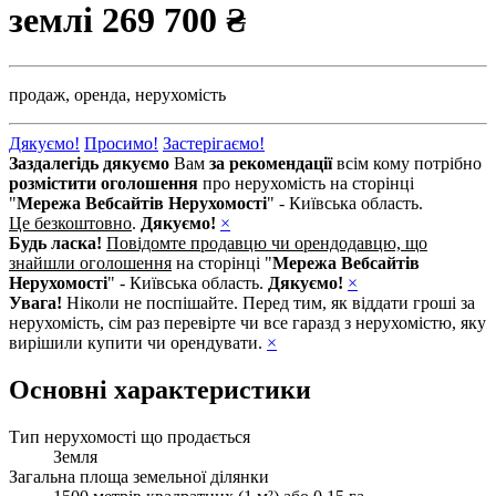
землі
269 700 ₴
продаж,
оренда,
нерухомість
Дякуємо!
Просимо!
Застерігаємо!
Заздалегідь дякуємо
Вам
за рекомендації
всім кому потрібно
розмістити оголошення
про нерухомість на сторінці
"
Мережа Вебсайтів Нерухомості
" - Київська область.
Це безкоштовно
.
Дякуємо!
×
Будь ласка!
Повідомте продавцю чи орендодавцю, що
знайшли оголошення
на сторінці "
Мережа Вебсайтів
Нерухомості
" - Київська область.
Дякуємо!
×
Увага!
Ніколи не поспішайте. Перед тим, як віддати гроші за
нерухомість, сім раз перевірте чи все гаразд з нерухомістю, яку
вирішили купити чи орендувати.
×
Основні характеристики
Тип нерухомості що продається
Земля
Загальна площа земельної ділянки