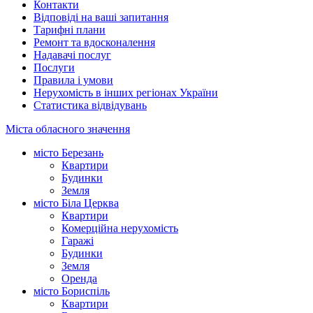
Контакти
Відповіді на ваші запитання
Тарифні плани
Ремонт та вдосконалення
Надавачі послуг
Послуги
Правила і умови
Нерухомість в інших регіонах України
Статистика відвідувань
Міста обласного значення
місто Березань
Квартири
Будинки
Земля
місто Біла Церква
Квартири
Комерційна нерухомість
Гаражі
Будинки
Земля
Оренда
місто Бориспіль
Квартири