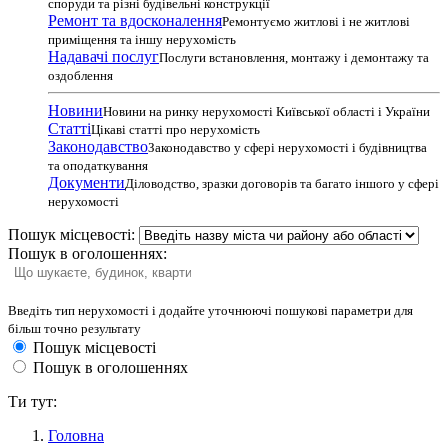
споруди та різні будівельні конструкції
Ремонт та вдосконалення
Ремонтуємо житлові і не житлові
приміщення та іншу нерухомість
Надавачі послуг
Послуги встановлення, монтажу і демонтажу та
оздоблення
Новини
Новини на ринку нерухомості Київської області і України
Статті
Цікаві статті про нерухомість
Законодавство
Законодавство у сфері нерухомості і будівництва
та оподаткування
Документи
Діловодство, зразки договорів та багато іншого у сфері
нерухомості
Пошук місцевості:
Пошук в оголошеннях:
Введіть тип нерухомості і додайте уточнюючі пошукові параметри для
більш точно результату
Пошук місцевості
Пошук в оголошеннях
Ти тут:
Головна