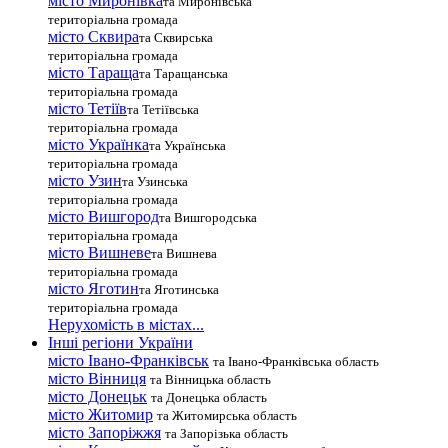
місто Миронівка
та Миронівська
територіальна громада
місто Сквира
та Сквирська
територіальна громада
місто Тараща
та Таращанська
територіальна громада
місто Тетіїв
та Тетіївська
територіальна громада
місто Українка
та Українська
територіальна громада
місто Узин
та Узинська
територіальна громада
місто Вишгород
та Вишгородська
територіальна громада
місто Вишневе
та Вишнева
територіальна громада
місто Яготин
та Яготинська
територіальна громада
Нерухомість в містах...
Інші регіони України
місто Івано-Франківськ
та Івано-Франківська область
місто Вінниця
та Вінницька область
місто Донецьк
та Донецька область
місто Житомир
та Житомирська область
місто Запоріжжя
та Запорізька область