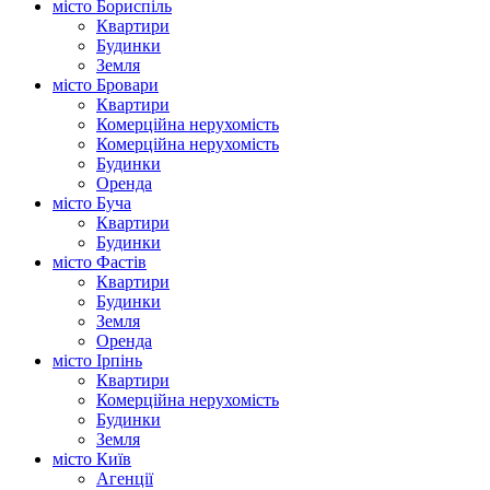
місто Бориспіль
Квартири
Будинки
Земля
місто Бровари
Квартири
Комерційна нерухомість
Комерційна нерухомість
Будинки
Оренда
місто Буча
Квартири
Будинки
місто Фастів
Квартири
Будинки
Земля
Оренда
місто Ірпінь
Квартири
Комерційна нерухомість
Будинки
Земля
місто Київ
Агенції