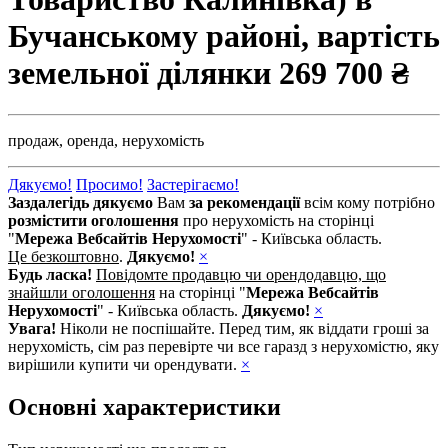
Бучанському районі, вартість
земельної ділянки
269 700 ₴
продаж,
оренда,
нерухомість
Дякуємо!
Просимо!
Застерігаємо!
Заздалегідь дякуємо
Вам
за рекомендації
всім кому потрібно
розмістити оголошення
про нерухомість на сторінці
"
Мережа Вебсайтів Нерухомості
" - Київська область.
Це безкоштовно
.
Дякуємо!
×
Будь ласка!
Повідомте продавцю чи орендодавцю, що
знайшли оголошення
на сторінці "
Мережа Вебсайтів
Нерухомості
" - Київська область.
Дякуємо!
×
Увага!
Ніколи не поспішайте. Перед тим, як віддати гроші за
нерухомість, сім раз перевірте чи все гаразд з нерухомістю, яку
вирішили купити чи орендувати.
×
Основні характеристики