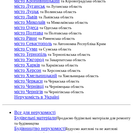
місто Кропивницький
та Кіровоградська область
місто Луганськ
та Луганська область
місто Луцьк
та Волинська область
місто Львів
та Львівська область
місто Миколаїв
та Миколаївська область
місто Одеса
та Одеська область
місто Полтава
та Полтавська область
місто Рівне
та Рівненська область
місто Севастополь
та Автономна Республіка Крим
місто Суми
та Сумська область
місто Тернопіль
та Тернопільська область
місто Ужгород
та Закарпатська область
місто Харків
та Харківська область
місто Херсон
та Херсонська область
місто Хмельницький
та Хмельницька область
місто Черкаси
та Черкаська область
місто Чернівці
та Чернівецька область
місто Чернігів
та Чернігівська область
Нерухомість в Україні
Все для нерухомості
Будівельні матеріали
Продаємо будівельні матеріали для ремонту
та будівництва
Будівництво нерухомості
Будуємо житлові та не житлові