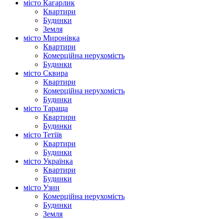
місто Кагарлик
Квартири
Будинки
Земля
місто Миронівка
Квартири
Комерційна нерухомість
Будинки
місто Сквира
Квартири
Комерційна нерухомість
Будинки
місто Тараща
Квартири
Будинки
місто Тетіїв
Квартири
Будинки
місто Українка
Квартири
Будинки
місто Узин
Комерційна нерухомість
Будинки
Земля