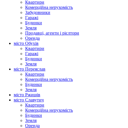
Квартири
Комерційна нерухомість
Забудовники
Гаражі
Будинки
Земля
Продавці, агенти і рієлтори
Оренда
місто Обухів
Квартири
Гаражі
Будинки
Земля
місто Переяслав
Квартири
Комерційна нерухомість
Будинки
Земля
місто Ржищів
місто Славутич
Квартири
Комерційна нерухомість
Будинки
Земля
Оренда