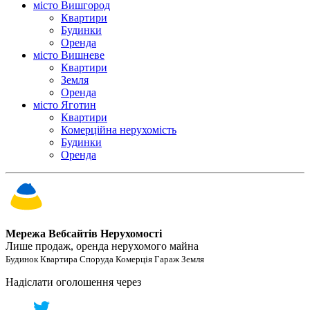
місто Вишгород
Квартири
Будинки
Оренда
місто Вишневе
Квартири
Земля
Оренда
місто Яготин
Квартири
Комерційна нерухомість
Будинки
Оренда
Мережа Вебсайтів Нерухомості
Лише продаж, оренда нерухомого майна
Будинок Квартира Споруда Комерція Гараж Земля
Надіслати оголошення через