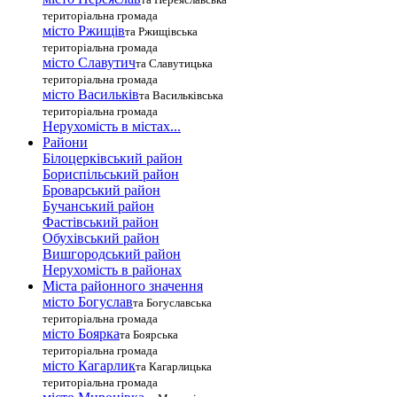
територіальна громада
місто Ржищів
та Ржищівська
територіальна громада
місто Славутич
та Славутицька
територіальна громада
місто Василькiв
та Васильківська
територіальна громада
Нерухомість в містах...
Райони
Білоцерківський район
Бориспільський район
Броварський район
Бучанський район
Фастівський район
Обухівський район
Вишгородський район
Нерухомість в районах
Міста районного значення
місто Богуслав
та Богуславська
територіальна громада
місто Боярка
та Боярська
територіальна громада
місто Кагарлик
та Кагарлицька
територіальна громада