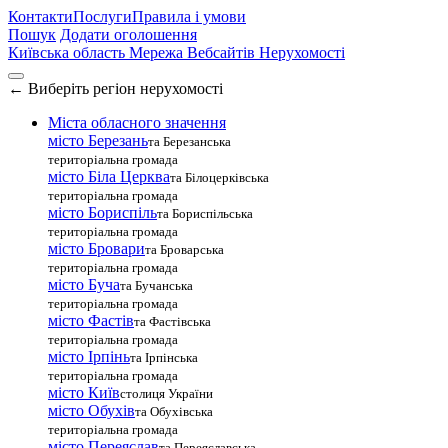
Контакти
Послуги
Правила і умови
Пошук
Додати оголошення
Київська область
Мережа Вебсайтів Нерухомості
←
Виберіть регіон нерухомості
Міста обласного значення
місто Березань
та Березанська
територіальна громада
місто Біла Церква
та Білоцерківська
територіальна громада
місто Бориспіль
та Бориспільська
територіальна громада
місто Бровари
та Броварська
територіальна громада
місто Буча
та Бучанська
територіальна громада
місто Фастів
та Фастівська
територіальна громада
місто Ірпінь
та Ірпінська
територіальна громада
місто Київ
столиця України
місто Обухів
та Обухівська
територіальна громада
місто Переяслав
та Переяславська