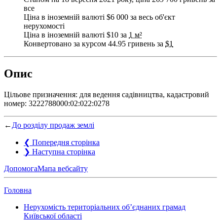
все
Ціна в іноземній валюті $6 000 за весь об'єкт
нерухомості
Ціна в іноземній валюті $10 за
1 м²
Конвертовано за курсом 44.95 гривень за
$1
Опис
Цільове призначення: для ведення садівництва, кадастровий
номер: 3222788000:02:022:0278
←
До розділу продаж землі
❮
Попередня сторінка
❯
Наступна сторінка
Допомога
Мапа вебсайту
Головна
Нерухомість територіальних об’єднаних грамад
Київської області