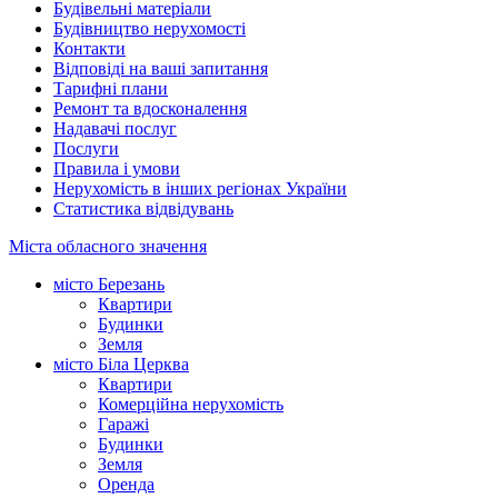
Будівельні матеріали
Будівництво нерухомості
Контакти
Відповіді на ваші запитання
Тарифні плани
Ремонт та вдосконалення
Надавачі послуг
Послуги
Правила і умови
Нерухомість в інших регіонах України
Статистика відвідувань
Міста обласного значення
місто Березань
Квартири
Будинки
Земля
місто Біла Церква
Квартири
Комерційна нерухомість
Гаражі
Будинки
Земля
Оренда