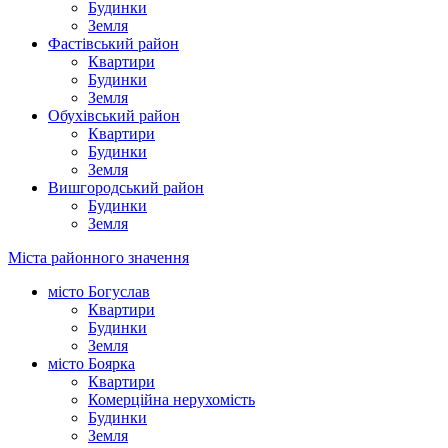
Будинки
Земля
Фастівський район
Квартири
Будинки
Земля
Обухівський район
Квартири
Будинки
Земля
Вишгородський район
Будинки
Земля
Міста районного значення
місто Богуслав
Квартири
Будинки
Земля
місто Боярка
Квартири
Комерційна нерухомість
Будинки
Земля