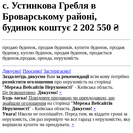
с. Устинкова Гребля в
Броварському районі,
будинок коштує
2 202 550 ₴
продаю будинок,
продаж будинків,
купити будинок,
продаж
будинку,
куплю будинок,
продам будинок,
продається
будинок,
продаж,
оренда,
нерухомість
Дякуємо!
Просимо!
Застерігаємо!
Заздалегідь дякуємо
Вам
за рекомендації
всім кому потрібно
розмістити оголошення
про нерухомість на сторінці
"
Мережа Вебсайтів Нерухомості
" - Київська область.
Це безкоштовно
.
Дякуємо!
×
Будь ласка!
Повідомте продавцю чи орендодавцю, що
знайшли оголошення
на сторінці "
Мережа Вебсайтів
Нерухомості
" - Київська область.
Дякуємо!
×
Увага!
Ніколи не поспішайте. Перед тим, як віддати гроші за
нерухомість, сім раз перевірте чи все гаразд з нерухомістю, яку
вирішили купити чи орендувати.
×