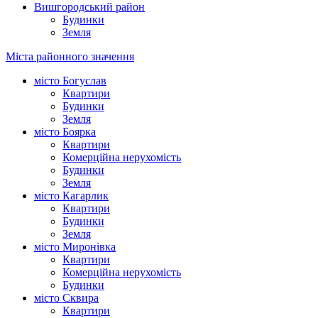
Вишгородський район
Будинки
Земля
Міста районного значення
місто Богуслав
Квартири
Будинки
Земля
місто Боярка
Квартири
Комерційна нерухомість
Будинки
Земля
місто Кагарлик
Квартири
Будинки
Земля
місто Миронівка
Квартири
Комерційна нерухомість
Будинки
місто Сквира
Квартири