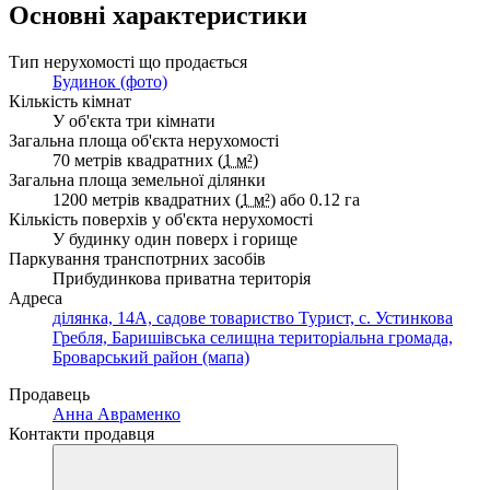
Основні характеристики
Тип нерухомості що продається
Будинок (фото)
Кількість кімнат
У об'єкта три кімнати
Загальна площа об'єкта нерухомості
70 метрів квадратних (
1 м²
)
Загальна площа земельної ділянки
1200 метрів квадратних (
1 м²
) або 0.12 га
Кількість поверхів у об'єкта нерухомості
У будинку один поверх і горище
Паркування транспотрних засобів
Прибудинкова приватна територія
Адреса
ділянка, 14А, садове товариство Турист, с. Устинкова
Гребля, Баришівська селищна територіальна громада,
Броварський район (мапа)
Продавець
Анна Авраменко
Контакти продавця