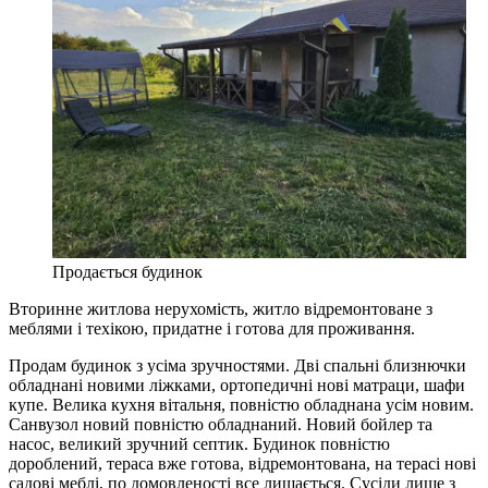
Продається будинок
Вторинне житлова нерухомість, житло відремонтоване з
меблями і техікою, придатне і готова для проживання.
Продам будинок з усіма зручностями. Дві спальні близнючки
обладнані новими ліжками, ортопедичні нові матраци, шафи
купе. Велика кухня вітальня, повністю обладнана усім новим.
Санвузол новий повністю обладнаний. Новий бойлер та
насос, великий зручний септик. Будинок повністю
дороблений, тераса вже готова, відремонтована, на терасі нові
садові меблі, по домовленості все лишається. Сусіди лише з