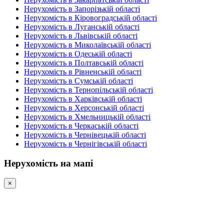
Нерухомість в Запорізькій області
Нерухомість в Кіровоградській області
Нерухомість в Луганській області
Нерухомість в Львівській області
Нерухомість в Миколаївській області
Нерухомість в Одеській області
Нерухомість в Полтавській області
Нерухомість в Рівненській області
Нерухомість в Сумській області
Нерухомість в Тернопільській області
Нерухомість в Харківській області
Нерухомість в Херсонській області
Нерухомість в Хмельницькій області
Нерухомість в Черкаській області
Нерухомість в Чернівецькій області
Нерухомість в Чернігівській області
Нерухомість на мапі
×