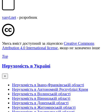
vasyl.net
- розробник
Увесь вміст доступний за ліцензією
Creative Commons
Attribution 4.0 International license
, якщо не зазначено інше
Top
Нерухомість в Україні
×
Нерухомість в Івано-Франківській області
Нерухомість в Автономній Республіці Крим
Нерухомість в Волинській області
Нерухомість в Вінницькій області
Нерухомість в Донецькій області
Нерухомість в Житомирській області
Нерухомість в Закарпатській області