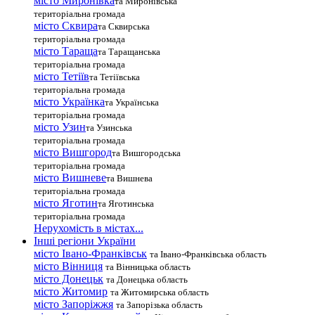
місто Миронівка
та Миронівська
територіальна громада
місто Сквира
та Сквирська
територіальна громада
місто Тараща
та Таращанська
територіальна громада
місто Тетіїв
та Тетіївська
територіальна громада
місто Українка
та Українська
територіальна громада
місто Узин
та Узинська
територіальна громада
місто Вишгород
та Вишгородська
територіальна громада
місто Вишневе
та Вишнева
територіальна громада
місто Яготин
та Яготинська
територіальна громада
Нерухомість в містах...
Інші регіони України
місто Івано-Франківськ
та Івано-Франківська область
місто Вінниця
та Вінницька область
місто Донецьк
та Донецька область
місто Житомир
та Житомирська область
місто Запоріжжя
та Запорізька область