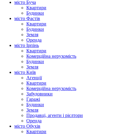
місто Буча
Квартири
Будинки
місто Фастів
Квартири
Будинки
Земля
Оренда
місто Ірпінь
Квартири
Комерційна нерухомість
Будинки
Земля
місто Київ
Агенції
Квартири
Комерційна нерухомість
Забудовники
Гаражі
Будинки
Земля
Продавці, агенти і рієлтори
Оренда
місто Обухів
Квартири