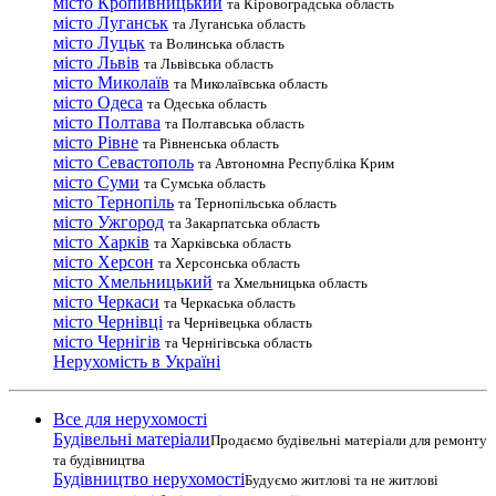
місто Кропивницький
та Кіровоградська область
місто Луганськ
та Луганська область
місто Луцьк
та Волинська область
місто Львів
та Львівська область
місто Миколаїв
та Миколаївська область
місто Одеса
та Одеська область
місто Полтава
та Полтавська область
місто Рівне
та Рівненська область
місто Севастополь
та Автономна Республіка Крим
місто Суми
та Сумська область
місто Тернопіль
та Тернопільська область
місто Ужгород
та Закарпатська область
місто Харків
та Харківська область
місто Херсон
та Херсонська область
місто Хмельницький
та Хмельницька область
місто Черкаси
та Черкаська область
місто Чернівці
та Чернівецька область
місто Чернігів
та Чернігівська область
Нерухомість в Україні
Все для нерухомості
Будівельні матеріали
Продаємо будівельні матеріали для ремонту
та будівництва
Будівництво нерухомості
Будуємо житлові та не житлові