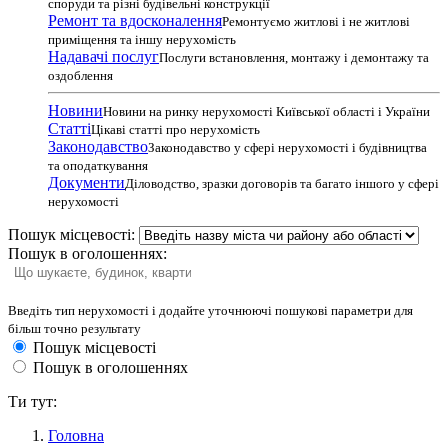
споруди та різні будівельні конструкції
Ремонт та вдосконалення
Ремонтуємо житлові і не житлові
приміщення та іншу нерухомість
Надавачі послуг
Послуги встановлення, монтажу і демонтажу та
оздоблення
Новини
Новини на ринку нерухомості Київської області і України
Статті
Цікаві статті про нерухомість
Законодавство
Законодавство у сфері нерухомості і будівництва
та оподаткування
Документи
Діловодство, зразки договорів та багато іншого у сфері
нерухомості
Пошук місцевості:
Пошук в оголошеннях:
Введіть тип нерухомості і додайте уточнюючі пошукові параметри для
більш точно результату
Пошук місцевості
Пошук в оголошеннях
Ти тут:
Головна