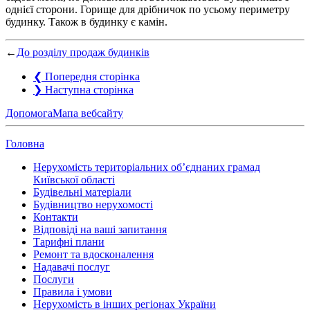
однієї сторони. Горище для дрібничок по усьому периметру
будинку. Також в будинку є камін.
←
До розділу продаж будинків
❮
Попередня сторінка
❯
Наступна сторінка
Допомога
Мапа вебсайту
Головна
Нерухомість територіальних об’єднаних грамад
Київської області
Будівельні матеріали
Будівництво нерухомості
Контакти
Відповіді на ваші запитання
Тарифні плани
Ремонт та вдосконалення
Надавачі послуг
Послуги
Правила і умови
Нерухомість в інших регіонах України