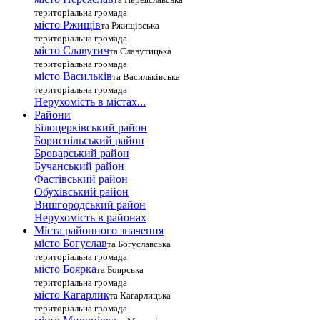
територіальна громада
місто Ржищів
та Ржищівська
територіальна громада
місто Славутич
та Славутицька
територіальна громада
місто Василькiв
та Васильківська
територіальна громада
Нерухомість в містах...
Райони
Білоцерківський район
Бориспільський район
Броварський район
Бучанський район
Фастівський район
Обухівський район
Вишгородський район
Нерухомість в районах
Міста районного значення
місто Богуслав
та Богуславська
територіальна громада
місто Боярка
та Боярська
територіальна громада
місто Кагарлик
та Кагарлицька
територіальна громада