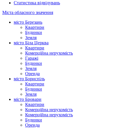
Статистика відвідувань
Міста обласного значення
місто Березань
Квартири
Будинки
Земля
місто Біла Церква
Квартири
Комерційна нерухомість
Гаражі
Будинки
Земля
Оренда
місто Бориспіль
Квартири
Будинки
Земля
місто Бровари
Квартири
Комерційна нерухомість
Комерційна нерухомість
Будинки
Оренда