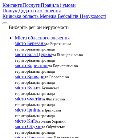
Контакти
Послуги
Правила і умови
Пошук
Додати оголошення
Київська область
Мережа Вебсайтів Нерухомості
←
Виберіть регіон нерухомості
Міста обласного значення
місто Березань
та Березанська
територіальна громада
місто Біла Церква
та Білоцерківська
територіальна громада
місто Бориспіль
та Бориспільська
територіальна громада
місто Бровари
та Броварська
територіальна громада
місто Буча
та Бучанська
територіальна громада
місто Фастів
та Фастівська
територіальна громада
місто Ірпінь
та Ірпінська
територіальна громада
місто Київ
столиця України
місто Обухів
та Обухівська
територіальна громада
місто Переяслав
та Переяславська