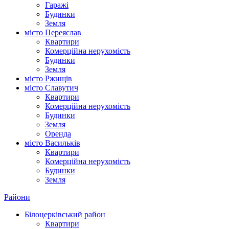
Гаражі
Будинки
Земля
місто Переяслав
Квартири
Комерційна нерухомість
Будинки
Земля
місто Ржищів
місто Славутич
Квартири
Комерційна нерухомість
Будинки
Земля
Оренда
місто Василькiв
Квартири
Комерційна нерухомість
Будинки
Земля
Райони
Білоцерківський район
Квартири