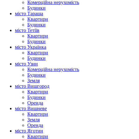
Комерційна нерухомість
Будинки
місто Тараща
Квартири
Будинки
місто Тетіїв
Квартири
Будинки
місто Українка
Квартири
Будинки
місто Узин
Комерційна нерухомість
Будинки
Земля
місто Вишгород
Квартири
Будинки
Оренда
місто Вишневе
Квартири
Земля
Оренда
місто Яготин
Квартири